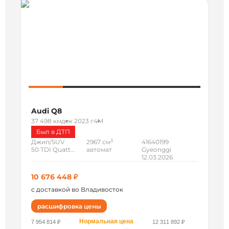
Audi Q8
37 498 км
дек 2023 г
4M
Был в ДТП
3
Джип/SUV
2967 см
41640199
50 TDI Quatt...
автомат
Gyeonggi
12.03.2026
10 676 448 ₽
с доставкой во Владивосток
расшифровка цены
Нормальная цена
7 954 814 ₽
12 311 892 ₽