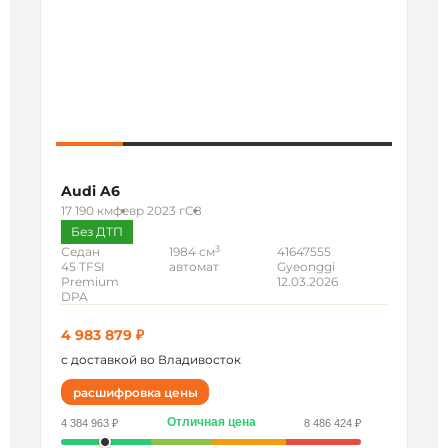
Audi A6
17 190 км
февр 2023 г
C8
Без ДТП
3
Седан
1984 см
41647555
45 TFSI
автомат
Gyeonggi
Premium
12.03.2026
DPA
4 983 879 ₽
с доставкой во Владивосток
расшифровка цены
Отличная цена
4 384 963 ₽
8 486 424 ₽