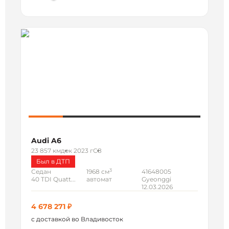
Audi A6
23 857 км
дек 2023 г
C8
Был в ДТП
3
Седан
1968 см
41648005
40 TDI Quatt...
автомат
Gyeonggi
12.03.2026
4 678 271 ₽
с доставкой во Владивосток