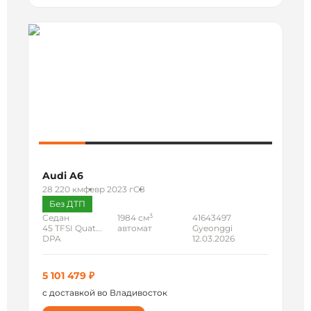
Audi A6
28 220 км
февр 2023 г
C8
Без ДТП
3
Седан
1984 см
41643497
45 TFSI Quat...
автомат
Gyeonggi
DPA
12.03.2026
5 101 479 ₽
с доставкой во Владивосток