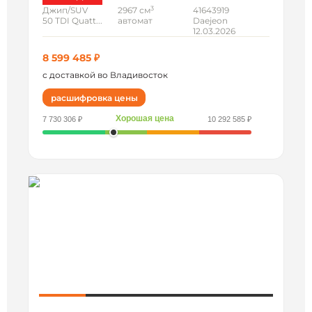
3
Джип/SUV
2967 см
41643919
50 TDI Quatt...
автомат
Daejeon
12.03.2026
8 599 485 ₽
с доставкой во Владивосток
расшифровка цены
Хорошая цена
7 730 306 ₽
10 292 585 ₽