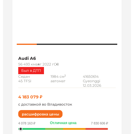
Audi A6
56 493 км
авг 2022 г
C8
Был в ДТП
3
Седан
1984 см
41650614
45 TFSI
автомат
Gyeonggi
12.03.2026
4 183 079 ₽
с доставкой во Владивосток
расшифровка цены
Отличная цена
4 078 163 ₽
7 830 606 ₽