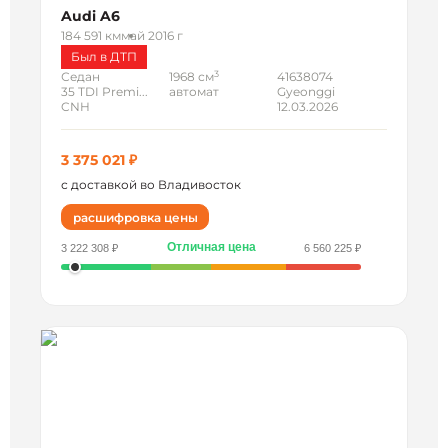
Audi A6
184 591 км
май 2016 г
Был в ДТП
3
Седан
1968 см
41638074
35 TDI Premi...
автомат
Gyeonggi
CNH
12.03.2026
3 375 021 ₽
с доставкой во Владивосток
расшифровка цены
Отличная цена
3 222 308 ₽
6 560 225 ₽