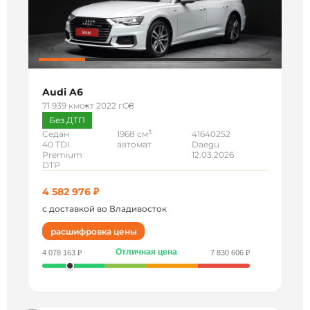
Audi A6
71 939 км
окт 2022 г
C8
Без ДТП
3
Седан
1968 см
41640252
40 TDI
автомат
Daegu
Premium
12.03.2026
DTP
4 582 976 ₽
с доставкой во Владивосток
расшифровка цены
Отличная цена
4 078 163 ₽
7 830 606 ₽