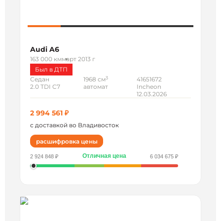
Audi A6
163 000 км
март 2013 г
Был в ДТП
3
Седан
1968 см
41651672
2.0 TDI C7
автомат
Incheon
12.03.2026
2 994 561 ₽
с доставкой во Владивосток
расшифровка цены
Отличная цена
2 924 848 ₽
6 034 675 ₽