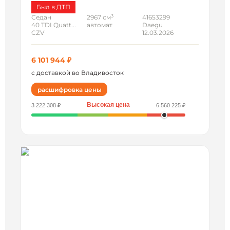
Был в ДТП
3
Седан
2967 см
41653299
40 TDI Quatt...
автомат
Daegu
CZV
12.03.2026
6 101 944 ₽
с доставкой во Владивосток
расшифровка цены
Высокая цена
3 222 308 ₽
6 560 225 ₽