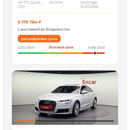
40 TDI Quatt...
автомат
Gyeonggi
CZV
12.03.2026
6 179 784 ₽
с доставкой во Владивосток
расшифровка цены
Высокая цена
3 222 308 ₽
6 560 225 ₽