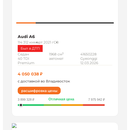
Audi A6
114 312 км
март 2021 г
C8
Был в ДТП
3
Седан
1968 см
41650228
40 TDI
автомат
Gyeonggi
Premium
12.03.2026
4 050 038 ₽
с доставкой во Владивосток
расшифровка цены
Отличная цена
3 899 328 ₽
7 975 942 ₽