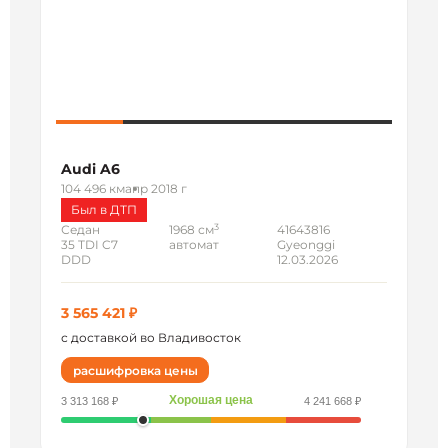
Audi A6
104 496 км
апр 2018 г
Был в ДТП
3
Седан
1968 см
41643816
35 TDI C7
автомат
Gyeonggi
DDD
12.03.2026
3 565 421 ₽
с доставкой во Владивосток
расшифровка цены
Хорошая цена
3 313 168 ₽
4 241 668 ₽