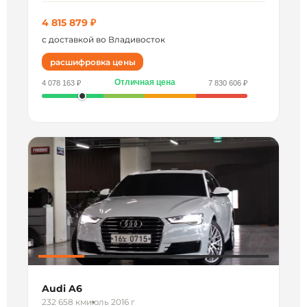
4 815 879 ₽
с доставкой во Владивосток
расшифровка цены
Отличная цена
4 078 163 ₽
7 830 606 ₽
Audi A6
232 658 км
июль 2016 г