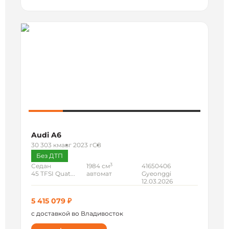
Audi A6
30 303 км
авг 2023 г
C8
Без ДТП
3
Седан
1984 см
41650406
45 TFSI Quat...
автомат
Gyeonggi
12.03.2026
5 415 079 ₽
с доставкой во Владивосток