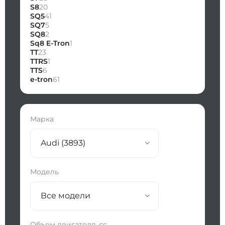
S8
20
SQ5
41
SQ7
5
SQ8
2
Sq8 E-Tron
1
TT
23
TTRS
1
TTS
6
e-tron
61
Марка
Audi (3893)
Модель
Все модели
Объем двигателя, сс