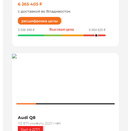
6 265 405 ₽
с доставкой во Владивосток
расшифровка цены
Высокая цена
3 036 948 ₽
6 654 625 ₽
Audi Q8
113 871 км
июль 2021 г
4M
Был в ДТП