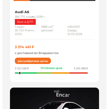
Audi A6
186 775 км
апр 2018 г
Был в ДТП
3
Седан
1968 см
41641001
35 TDI Premi...
автомат
Daegu
DDD
12.03.2026
3 374 461 ₽
с доставкой во Владивосток
расшифровка цены
Отличная цена
3 313 168 ₽
4 241 668 ₽