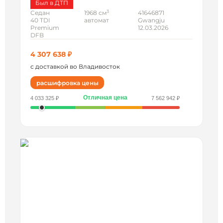
Был в ДТП
3
Седан
1968 см
41646871
40 TDI
автомат
Gwangju
Premium
12.03.2026
DFB
4 307 638 ₽
с доставкой во Владивосток
расшифровка цены
Отличная цена
4 033 325 ₽
7 562 942 ₽