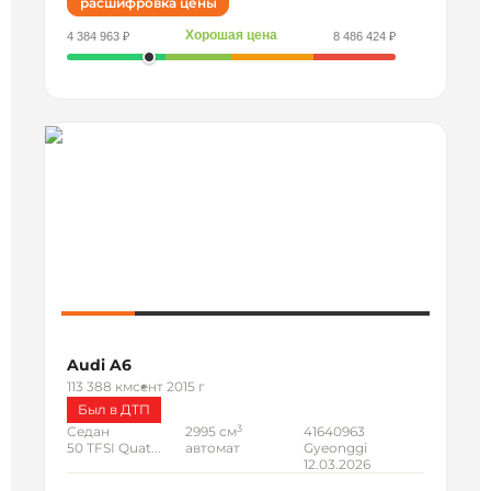
расшифровка цены
Хорошая цена
4 384 963 ₽
8 486 424 ₽
Audi A6
113 388 км
сент 2015 г
Был в ДТП
3
Седан
2995 см
41640963
50 TFSI Quat...
автомат
Gyeonggi
12.03.2026