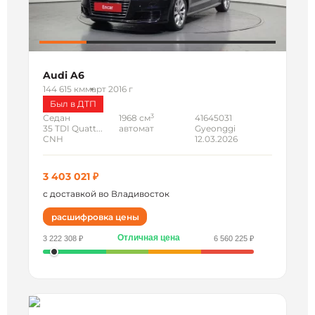
Audi A6
144 615 км
март 2016 г
Был в ДТП
3
Седан
1968 см
41645031
35 TDI Quatt...
автомат
Gyeonggi
CNH
12.03.2026
3 403 021 ₽
с доставкой во Владивосток
расшифровка цены
Отличная цена
3 222 308 ₽
6 560 225 ₽