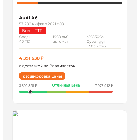
Audi A6
57 282 км
февр 2021 г
C8
Был в ДТП
3
Седан
1968 см
41653064
40 TDI
автомат
Gyeonggi
12.03.2026
4 391 638 ₽
с доставкой во Владивосток
расшифровка цены
Отличная цена
3 899 328 ₽
7 975 942 ₽