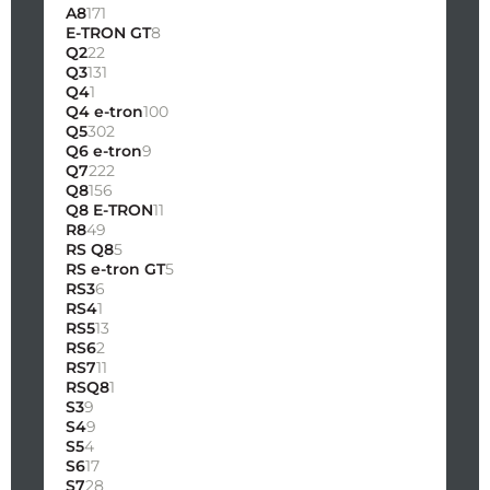
A8
171
E-TRON GT
8
Q2
22
Q3
131
Q4
1
Q4 e-tron
100
Q5
302
Q6 e-tron
9
Q7
222
Q8
156
Q8 E-TRON
11
R8
49
RS Q8
5
RS e-tron GT
5
RS3
6
RS4
1
RS5
13
RS6
2
RS7
11
RSQ8
1
S3
9
S4
9
S5
4
S6
17
S7
28