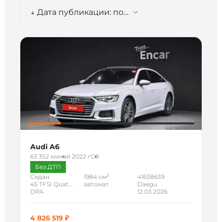
↓ Дата публикации: по убыванию
Audi A6
63 352 км
май 2022 г
C8
Без ДТП
3
Седан
1984 см
41638639
45 TFSI Quat...
автомат
Daegu
DPA
12.03.2026
4 826 519 ₽