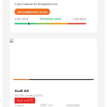
с доставкой во Владивосток
расшифровка цены
Отличная цена
4 078 163 ₽
7 830 606 ₽
Audi A6
192 881 км
апр 2016 г
Был в ДТП
3
Седан
2967 см
41650586