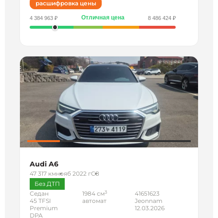
расшифровка цены
Отличная цена
4 384 963 ₽
8 486 424 ₽
Audi A6
47 317 км
нояб 2022 г
C8
Без ДТП
3
Седан
1984 см
41651623
45 TFSI
автомат
Jeonnam
Premium
12.03.2026
DPA