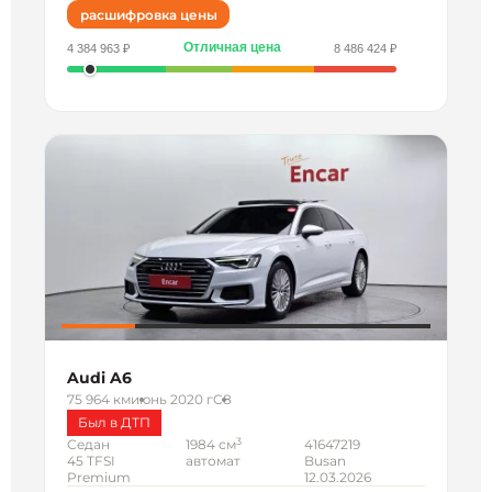
расшифровка цены
Отличная цена
4 384 963 ₽
8 486 424 ₽
Audi A6
75 964 км
июнь 2020 г
C8
Был в ДТП
3
Седан
1984 см
41647219
45 TFSI
автомат
Busan
Premium
12.03.2026