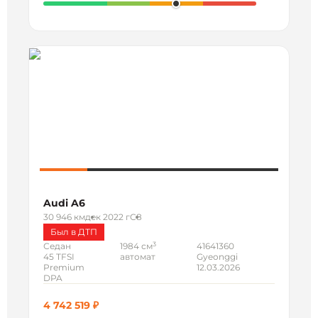
Audi A6
30 946 км
дек 2022 г
C8
Был в ДТП
3
Седан
1984 см
41641360
45 TFSI
автомат
Gyeonggi
Premium
12.03.2026
DPA
4 742 519 ₽