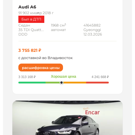
Audi A6
91 902 км
апр 2018 г
Был в ДТП
3
Седан
1968 см
41645882
35 TDI Quatt...
автомат
Gyeonggi
DDD
12.03.2026
3 755 821 ₽
с доставкой во Владивосток
расшифровка цены
Хорошая цена
3 313 168 ₽
4 241 668 ₽