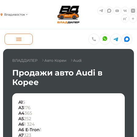
Владивосток
ВЛАДДИЛЕР
Авто Кореи
Audi
Продажи авто Audi в
Корее
A1
5
A3
176
A4
365
A5
252
A6
1 324
A6 E-Tron
1
A7
323