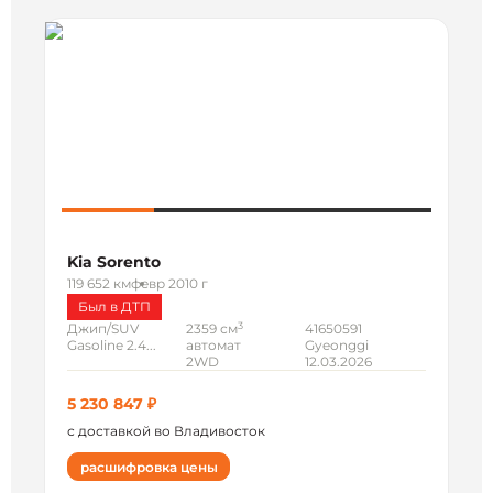
Kia Sorento
119 652 км
февр 2010 г
Был в ДТП
3
Джип/SUV
2359 см
41650591
Gasoline 2.4...
автомат
Gyeonggi
2WD
12.03.2026
5 230 847 ₽
с доставкой во Владивосток
расшифровка цены