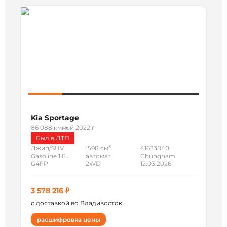
Kia Sportage
86 088 км
май 2022 г
Был в ДТП
3
Джип/SUV
1598 см
41633840
Gasoline 1.6...
автомат
Chungnam
G4FP
2WD
12.03.2026
3 578 216 ₽
с доставкой во Владивосток
расшифровка цены