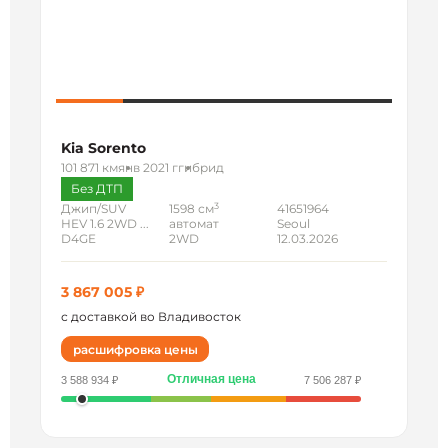
Kia Sorento
101 871 км
янв 2021 г
гибрид
Без ДТП
3
Джип/SUV
1598 см
41651964
HEV 1.6 2WD ...
автомат
Seoul
D4GE
2WD
12.03.2026
3 867 005 ₽
с доставкой во Владивосток
расшифровка цены
Отличная цена
3 588 934 ₽
7 506 287 ₽