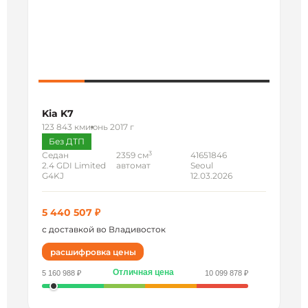
Kia K7
123 843 км
июнь 2017 г
Без ДТП
3
Седан
2359 см
41651846
2.4 GDI Limited
автомат
Seoul
G4KJ
12.03.2026
5 440 507 ₽
с доставкой во Владивосток
расшифровка цены
Отличная цена
5 160 988 ₽
10 099 878 ₽