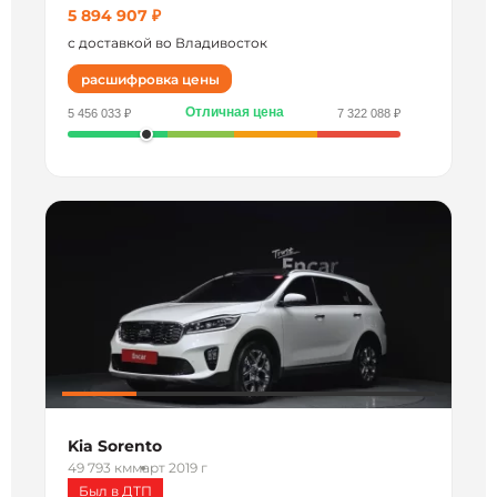
5 894 907 ₽
с доставкой во Владивосток
расшифровка цены
Отличная цена
5 456 033 ₽
7 322 088 ₽
Kia Sorento
49 793 км
март 2019 г
Был в ДТП