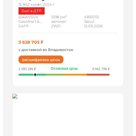
15 842 км
окт 2024 г
Был в ДТП
3
Джип/SUV
1598 см
41650112
Gasoline 1.6...
автомат
Seoul
G4FP
2WD
12.03.2026
3 628 705 ₽
с доставкой во Владивосток
расшифровка цены
Отличная цена
2 283 286 ₽
9 661 796 ₽