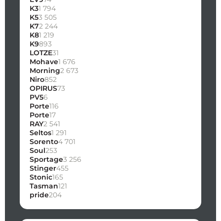
K3
1 794
K5
3 505
K7
2 244
K8
1 219
K9
893
LOTZE
31
Mohave
1 676
Morning
2 673
Niro
852
OPIRUS
73
PV5
6
Porte
116
Porte
17
RAY
2 541
Seltos
1 291
Sorento
4 701
Soul
253
Sportage
3 256
Stinger
455
Stonic
165
Tasman
121
pride
204