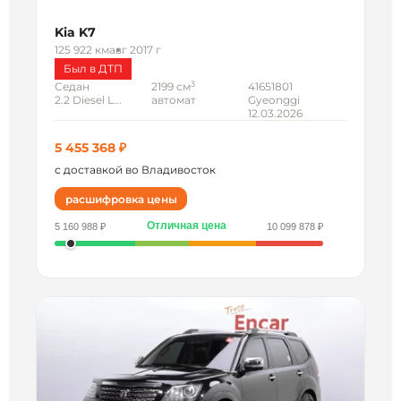
Kia K7
125 922 км
авг 2017 г
Был в ДТП
3
Седан
2199 см
41651801
2.2 Diesel L...
автомат
Gyeonggi
12.03.2026
5 455 368 ₽
с доставкой во Владивосток
расшифровка цены
Отличная цена
5 160 988 ₽
10 099 878 ₽