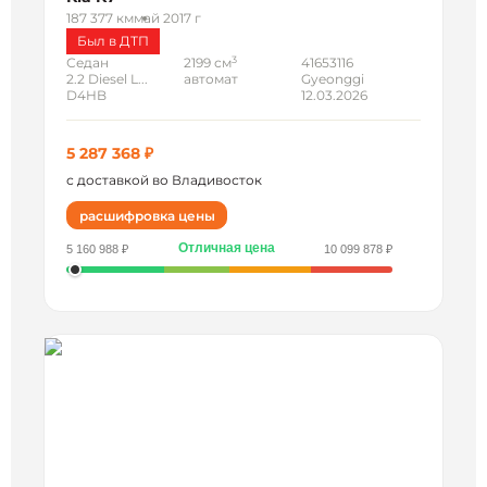
187 377 км
май 2017 г
Был в ДТП
3
Седан
2199 см
41653116
2.2 Diesel L...
автомат
Gyeonggi
D4HB
12.03.2026
5 287 368 ₽
с доставкой во Владивосток
расшифровка цены
Отличная цена
5 160 988 ₽
10 099 878 ₽