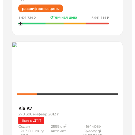
расшифровка цены
Отличная цена
1 421 734 ₽
5 941 114 ₽
Kia K7
278 396 км
февр 2012 г
Был в ДТП
3
Седан
2999 см
41644069
LPI 3.0 Luxury
автомат
Gyeonggi