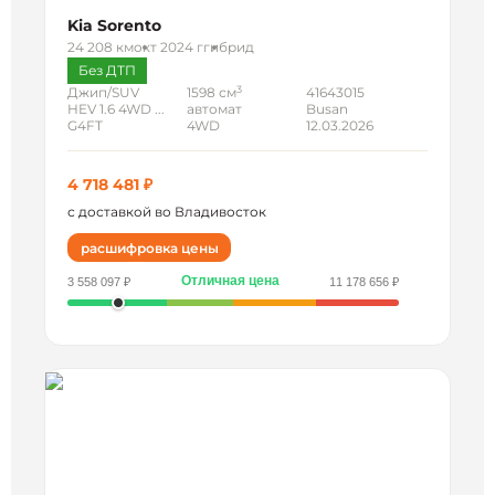
Kia Sorento
24 208 км
окт 2024 г
гибрид
Без ДТП
3
Джип/SUV
1598 см
41643015
HEV 1.6 4WD ...
автомат
Busan
G4FT
4WD
12.03.2026
4 718 481 ₽
с доставкой во Владивосток
расшифровка цены
Отличная цена
3 558 097 ₽
11 178 656 ₽