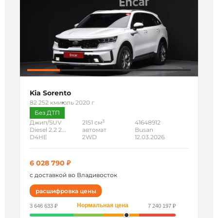
Kia Sorento
82 252 км
июль 2020 г
Без ДТП
3
Джип/SUV
2151 см
41648912
Diesel 2.2 2...
автомат
Busan
D4HE
2WD
12.03.2026
6 028 790 ₽
с доставкой во Владивосток
расшифровка цены
Нормальная цена
3 646 633 ₽
7 240 197 ₽