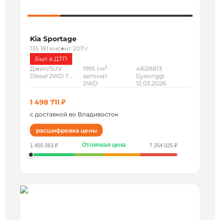
Kia Sportage
135 181 км
сент 2011 г
Был в ДТП
3
Джип/SUV
1995 см
41638813
Diesel 2WD T...
автомат
Gyeonggi
2WD
12.03.2026
1 498 711 ₽
с доставкой во Владивосток
расшифровка цены
Отличная цена
1 455 063 ₽
7 254 025 ₽