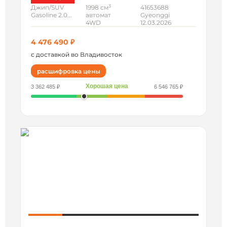
3
Джип/SUV
1998 см
41653688
Gasoline 2.0...
автомат
Gyeonggi
4WD
12.03.2026
4 476 490 ₽
с доставкой во Владивосток
расшифровка цены
Хорошая цена
3 362 485 ₽
6 546 765 ₽