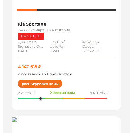
Kia Sportage
24 725 км
март 2024 г
гибрид
Был в ДТП
3
Джип/SUV
1598 см
41649536
Signature Gr...
автомат
Daegu
G4FT
2WD
12.03.2026
4 147 618 ₽
с доставкой во Владивосток
расшифровка цены
Хорошая цена
2 283 286 ₽
9 661 796 ₽