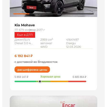
Kia Mohave
171 679 км
февр 2017 г
Был в ДТП
3
Джип/SUV
2959 см
41641497
Diesel 3.0 4...
автомат
Daegu
4WD
12.03.2026
6 192 841 ₽
с доставкой во Владивосток
расшифровка цены
Хорошая цена
5 859 147 ₽
6 805 864 ₽