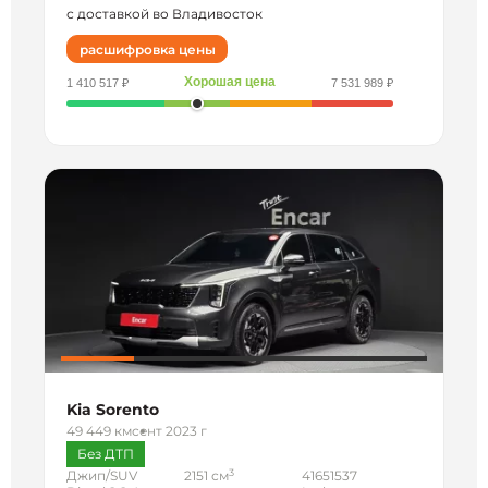
с доставкой во Владивосток
расшифровка цены
Хорошая цена
1 410 517 ₽
7 531 989 ₽
Kia Sorento
49 449 км
сент 2023 г
Без ДТП
3
Джип/SUV
2151 см
41651537