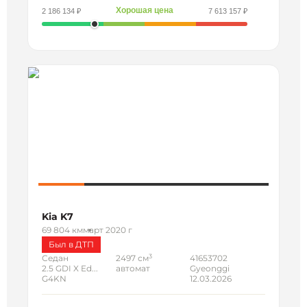
Хорошая цена
2 186 134 ₽
7 613 157 ₽
Kia K7
69 804 км
март 2020 г
Был в ДТП
3
Седан
2497 см
41653702
2.5 GDI X Ed...
автомат
Gyeonggi
G4KN
12.03.2026