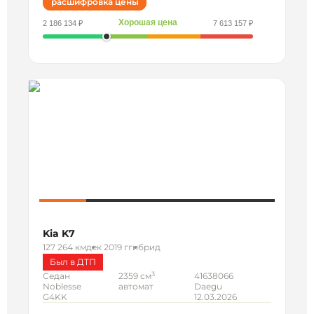
расшифровка цены
Хорошая цена
2 186 134 ₽
7 613 157 ₽
Kia K7
127 264 км
дек 2019 г
гибрид
Был в ДТП
3
Седан
2359 см
41638066
Noblesse
автомат
Daegu
G4KK
12.03.2026