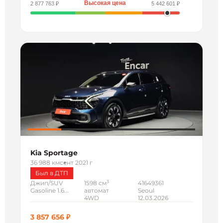
Высокая цена
2 877 763 ₽
5 442 601 ₽
Kia Sportage
36 988 км
сент 2021 г
Был в ДТП
3
Джип/SUV
1598 см
41649361
Gasoline 1.6...
автомат
Seoul
4WD
12.03.2026
3 857 656 ₽