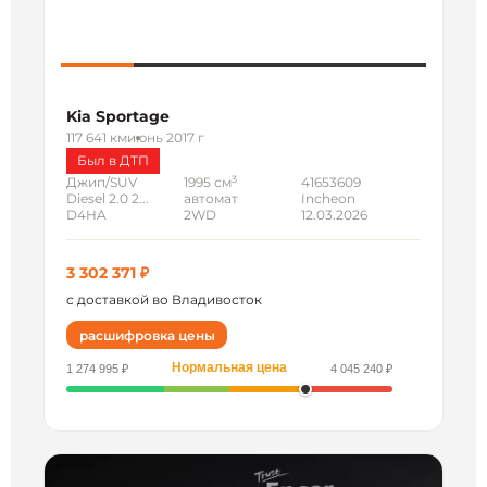
Kia Sportage
117 641 км
июнь 2017 г
Был в ДТП
3
Джип/SUV
1995 см
41653609
Diesel 2.0 2...
автомат
Incheon
D4HA
2WD
12.03.2026
3 302 371 ₽
с доставкой во Владивосток
расшифровка цены
Нормальная цена
1 274 995 ₽
4 045 240 ₽