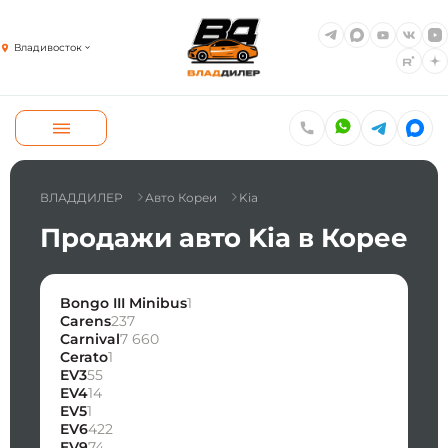
Владивосток
ВЛАДДИЛЕР
Авто Кореи
Kia
Продажи авто Kia в Корее
Bongo III Minibus
1
Carens
237
Carnival
7 660
Cerato
1
EV3
55
EV4
14
EV5
1
EV6
422
EV9
74