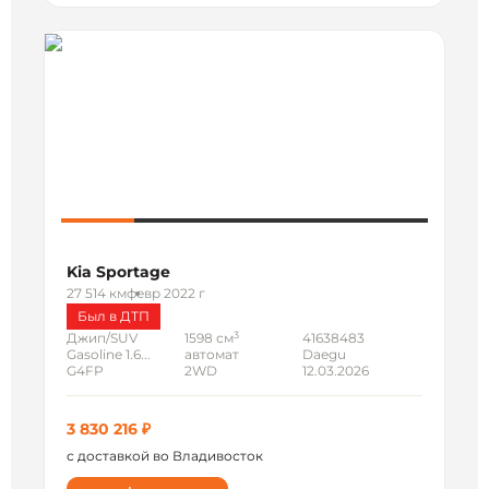
Kia Sportage
27 514 км
февр 2022 г
Был в ДТП
3
Джип/SUV
1598 см
41638483
Gasoline 1.6...
автомат
Daegu
G4FP
2WD
12.03.2026
3 830 216 ₽
с доставкой во Владивосток