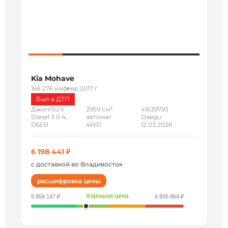
Kia Mohave
168 276 км
февр 2017 г
Был в ДТП
3
Джип/SUV
2959 см
41639793
Diesel 3.0 4...
автомат
Daegu
D6EB
4WD
12.03.2026
6 198 441 ₽
с доставкой во Владивосток
расшифровка цены
Хорошая цена
5 859 147 ₽
6 805 864 ₽