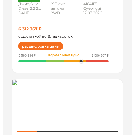
3
Джип/SUV
2151 см
41641131
Diesel 2.2 2...
автомат
Gyeonggi
D4HE
2WD
12.03.2026
6 312 367 ₽
с доставкой во Владивосток
расшифровка цены
Нормальная цена
3 588 934 ₽
7 506 287 ₽