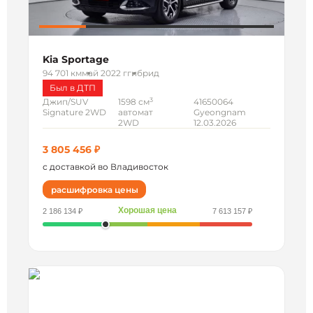
Kia Sportage
94 701 км
май 2022 г
гибрид
Был в ДТП
3
Джип/SUV
1598 см
41650064
Signature 2WD
автомат
Gyeongnam
2WD
12.03.2026
3 805 456 ₽
с доставкой во Владивосток
расшифровка цены
Хорошая цена
2 186 134 ₽
7 613 157 ₽