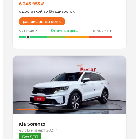
6 243 953 ₽
с доставкой во Владивосток
расшифровка цены
Отличная цена
5 747 548 ₽
10 966 890 ₽
Kia Sorento
45 313 км
март 2021 г
Без ДТП