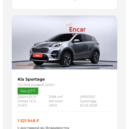
Kia Sportage
123 949 км
нояб 2019 г
Без ДТП
3
Джип/SUV
1598 см
41650103
Diesel 1.6 2...
автомат
Gyeonggi
D4FE
2WD
12.03.2026
1 521 948 ₽
с доставкой во Владивосток