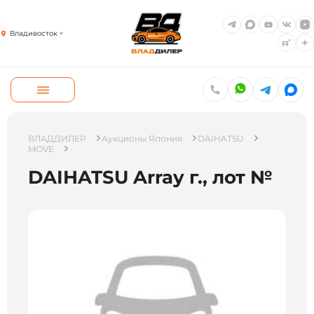
Владивосток
ВЛАДДИЛЕР
Аукционы Япония
DAIHATSU
MOVE
DAIHATSU Array г., лот №