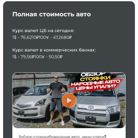
Полная стоимость авто
Курс валют ЦБ на сегодня:
1$ - 76,6210₽
100¥ - 47,2680₽
Курс валют в коммерческих банках:
1$ - 79,56₽
100¥ - 50,50₽
‼️обзор стоянки‼️народные авто, цены упали❓