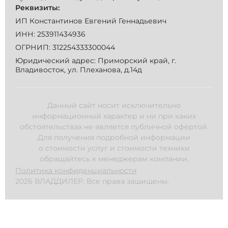
Реквизиты:
ИП Константинов Евгений Геннадьевич
ИНН: 253911434936
ОГРНИП: 312254333300044
Юридический адрес: Приморский край, г.
Владивосток, ул. Плеханова, д.14д
Данный сайт носит исключительно
информационный характер и ни при каких
обстоятельствах не является публичной офертой.
Для получения подробной информации
о стоимости услуг и стоимости техники
обращайтесь к менеджерам компании.
Политика конфиденциальности
2026 ВЛАДДИЛЕР. Все права защищены.