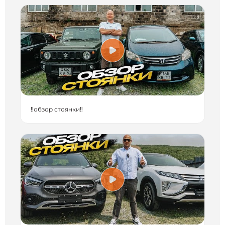
‼️обзор стоянки‼️