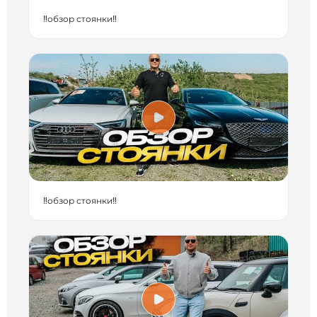
‼️обзор стоянки‼️
‼️обзор стоянки‼️