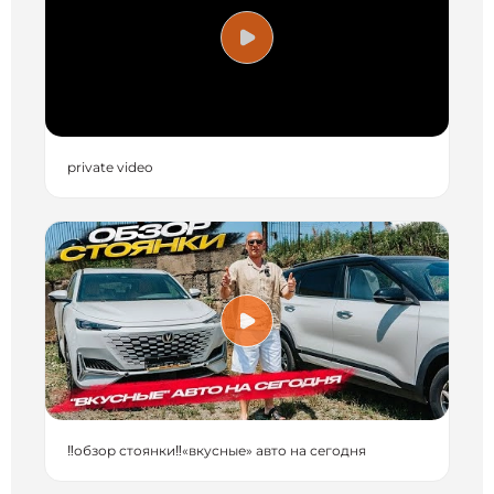
private video
‼️обзор стоянки‼️«вкусные» авто на сегодня