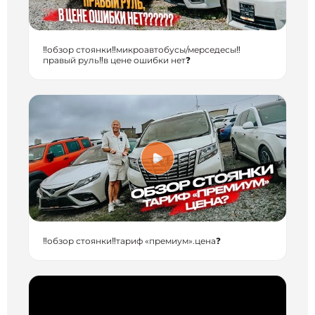
‼️обзор стоянки‼️микроавтобусы/мерседесы‼️
правый руль‼️в цене ошибки нет❓
‼️обзор стоянки‼️тариф «премиум».цена❓