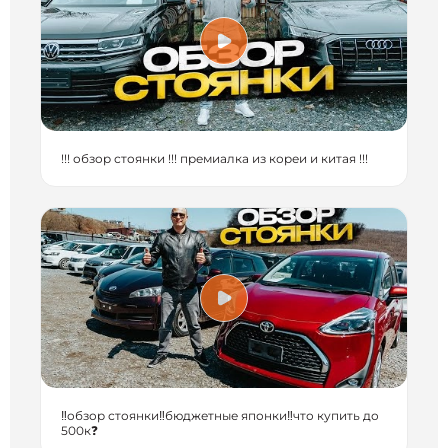
!!! обзор стоянки !!! премиалка из кореи и китая !!!
‼️обзор стоянки‼️бюджетные японки‼️что купить до
500к❓