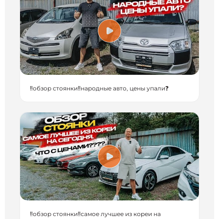
‼️обзор стоянки‼️народные авто, цены упали❓
‼️обзор стоянки‼️самое лучшее из кореи на