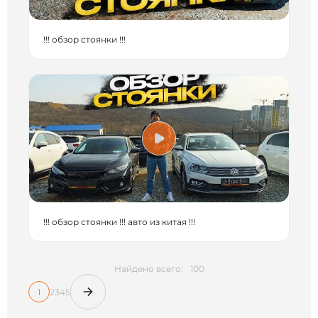
!!! обзор стоянки !!!
!!! обзор стоянки !!! авто из китая !!!
Найдено всего:
100
1
2
3
4
5