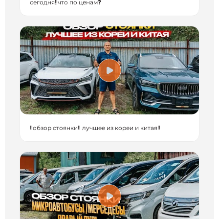
сегодня‼️что по ценам❓
‼️обзор стоянки‼️ лучшее из кореи и китая‼️