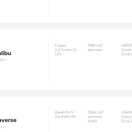
3
Седан
1998 см
41653
2.0 Turbo LT...
автомат
Gyeon
libu
LTG
12.03.
17 г
3
Джип/SUV
3564 см
41645
3.6 AWD RS
автомат
Gyeon
averse
AWD
12.03.
0 г