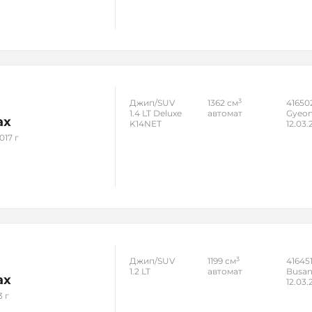
3
Джип/SUV
1362 см
41650
1.4 LT Deluxe
автомат
Gyeon
ax
K14NET
12.03.
017 г
3
Джип/SUV
1199 см
41645
1.2 LT
автомат
Busa
ax
12.03.
3 г