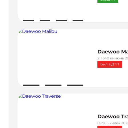
Daewoo Ma
211 640 км
июнь 20
Был в ДТП
Daewoo Tr
69 985 км
дек 202