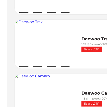
Daewoo Tr
149 180 км
май 201
Был в ДТП
Daewoo C
48 644 км
окт 201
Был в ДТП