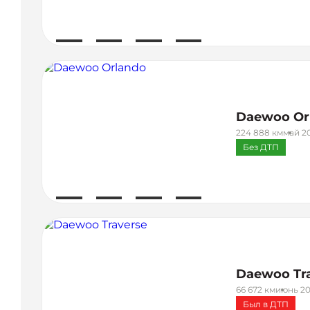
Daewoo Or
224 888 км
май 20
Без ДТП
Daewoo Tr
66 672 км
июнь 20
Был в ДТП