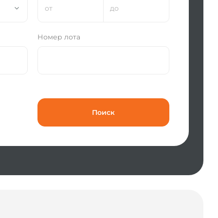
и
Номер лота
Поиск