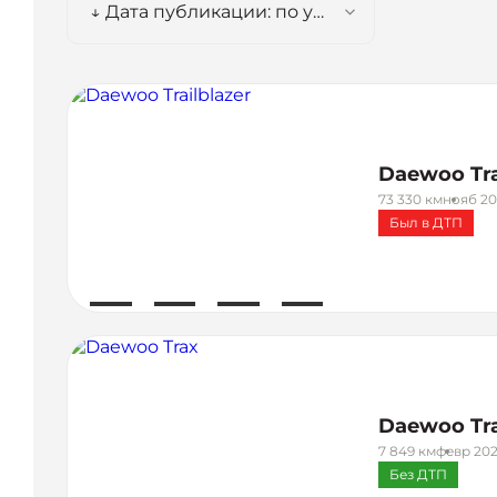
↓ Дата публикации: по убыванию
Daewoo Tra
73 330 км
нояб 20
Был в ДТП
Daewoo Tr
7 849 км
февр 202
Без ДТП