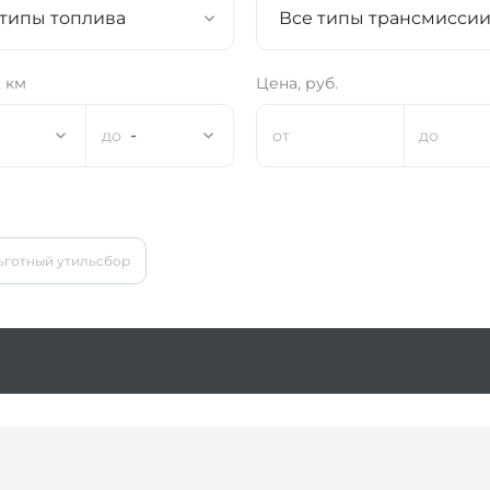
 типы топлива
Все типы трансмисси
 км
Цена, руб.
-
ьготный утильсбор