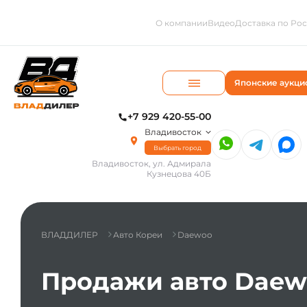
О компании
Видео
Доставка по Ро
Японские аукци
+7 929 420-55-00
Владивосток
Выбрать город
Владивосток, ул. Адмирала
Кузнецова 40Б
ВЛАДДИЛЕР
Авто Кореи
Daewoo
Продажи авто Daew