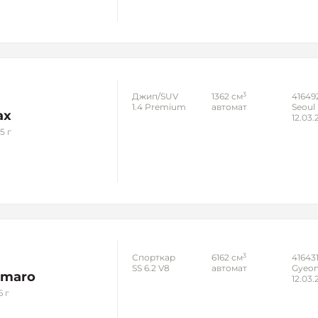
3
Джип/SUV
1362 см
41649
1.4 Premium
автомат
Seoul
ax
12.03.
5 г
3
Спорткар
6162 см
416431
SS 6.2 V8
автомат
Gyeon
amaro
12.03.
6 г