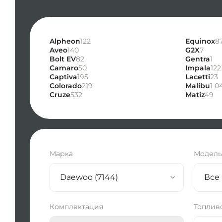
Alpheon
122
Equinox
8
Aveo
140
G2X
7
Bolt EV
82
Gentra
1
Camaro
50
Impala
122
Captiva
195
Lacetti
23
Colorado
219
Malibu
1 0
Cruze
532
Matiz
49
Марка
Модел
Daewoo (7144)
Все
Комплектация
Топлив