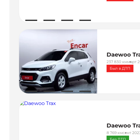
Daewoo Tr
237 830 км
март 2
Был в ДТП
Daewoo Tr
8 769 км
сент 202
Без ДТП