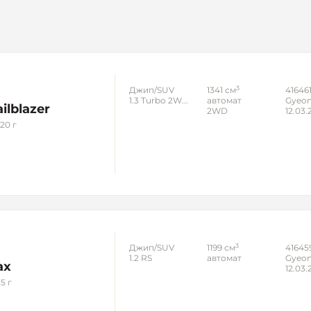
3
Джип/SUV
1341 см
41646
1.3 Turbo 2W...
автомат
Gyeon
ilblazer
2WD
12.03.
20 г
3
Джип/SUV
1199 см
41645
1.2 RS
автомат
Gyeon
ax
12.03.
5 г