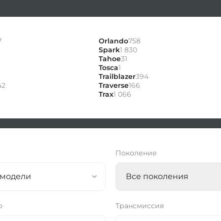
7
Orlando
758
Spark
1 830
Tahoe
31
Tosca
1
Trailblazer
394
42
Traverse
166
Trax
1 066
ь
Поколение
 модели
Все поколения
о
Трансмиссия