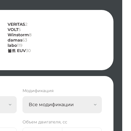
VERITAS
2
VOLT
5
Winstorm
8
damas
63
labo
119
볼트 EUV
30
Модификация
Все модификации
Объем двигателя, сс