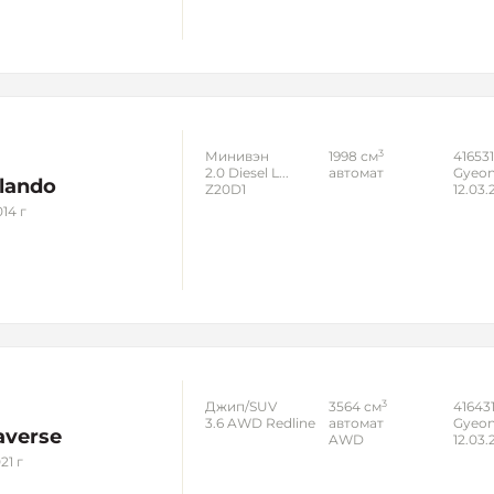
3
Минивэн
1998 см
41653
2.0 Diesel L...
автомат
Gyeon
lando
Z20D1
12.03.
14 г
3
Джип/SUV
3564 см
41643
3.6 AWD Redline
автомат
Gyeon
averse
AWD
12.03.
21 г