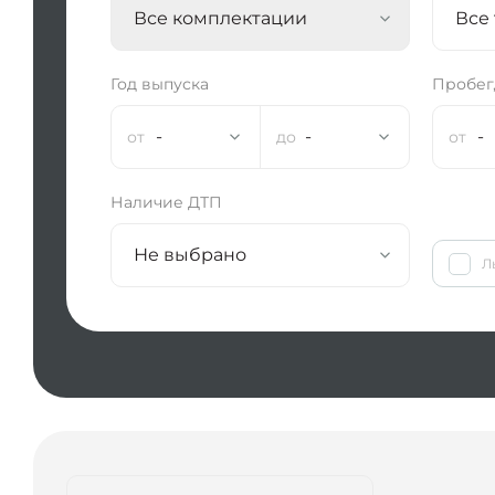
Все комплектации
Все
Год выпуска
Пробег,
-
-
-
Наличие ДТП
Не выбрано
Л