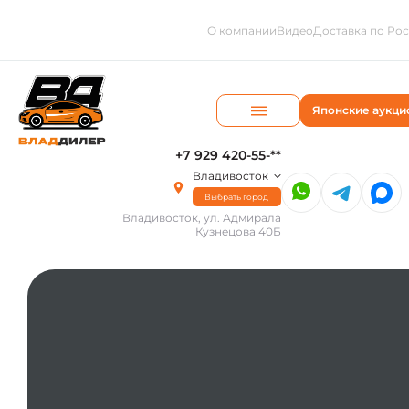
О компании
Видео
Доставка по Ро
Японские аукци
+7 929 420-55-**
Владивосток
Выбрать город
Владивосток, ул. Адмирала
Кузнецова 40Б