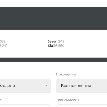
089
Jeep
1 243
6 241
Kia
36 550
ь
Поколение
 модели
Все поколения
о
Трансмиссия