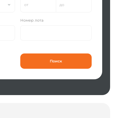
и
Номер лота
Поиск