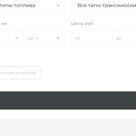
 типы топлива
Все типы трансмисси
 км
Цена, руб.
-
ьготный утильсбор