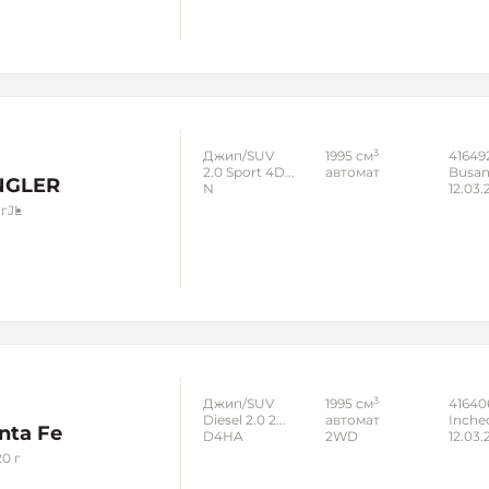
3
Джип/SUV
1995 см
41649
2.0 Sport 4D...
автомат
Busa
NGLER
N
12.03.
 г
JL
3
Джип/SUV
1995 см
41640
Diesel 2.0 2...
автомат
Inche
nta Fe
D4HA
2WD
12.03.
0 г