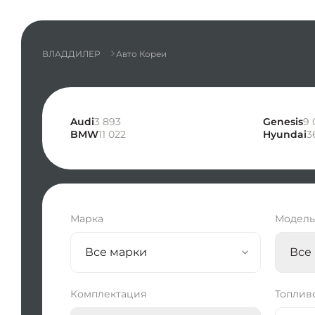
ВЛАДДИЛЕР
Авто Кореи
Audi
3 893
Genesis
9 
BMW
11 022
Hyundai
3
Марка
Модел
Все марки
Все
Комплектация
Топлив