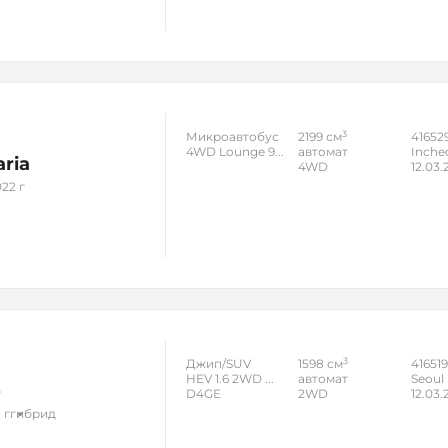
3
Микроавтобус
2199 см
41652
4WD Lounge 9...
автомат
Inche
aria
4WD
12.03.
22 г
3
Джип/SUV
1598 см
41651
HEV 1.6 2WD ...
автомат
Seoul
o
D4GE
2WD
12.03.
 г
гибрид