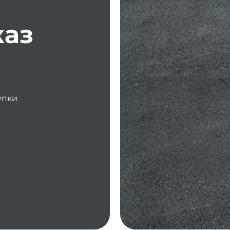
каз
упки