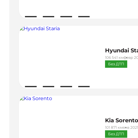
Hyundai St
106 541 км
февр 20
Без ДТП
Kia Sorent
101 871 км
янв 2021
Без ДТП