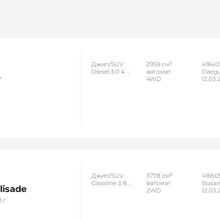
3
Джип/SUV
2959 см
41640
Diesel 3.0 4...
автомат
Daeg
e
4WD
12.03.
г
3
Джип/SUV
3778 см
41650
Gasoline 3.8...
автомат
Busa
lisade
2WD
12.03.
 г