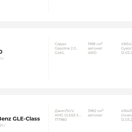
3
Седан
1998 см
41654
Gasoline 2.0...
автомат
Gyeon
0
G4KL
4WD
12.03.
1 г
3
Джип/SUV
3982 см
41643
AMG GLE63 S ...
автомат
Gwan
enz GLE-Class
177980
12.03.
1 г