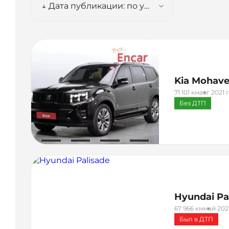
↓ Дата публикации: по убыванию
Kia Mohav
71 101 км
авг 2021 
Без ДТП
Hyundai Pa
67 966 км
май 2021
Был в ДТП