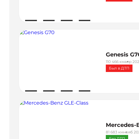
Genesis G7
110 466 км
апр 202
Был в ДТП
Mercedes-B
81 683 км
нояб 202
Без ДТП