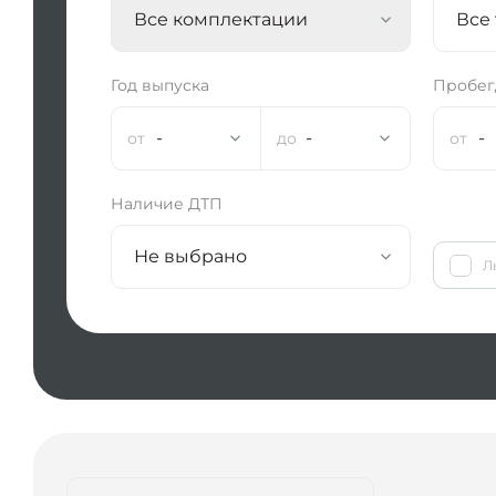
Все комплектации
Все
Год выпуска
Пробег,
-
-
-
Наличие ДТП
Не выбрано
Л