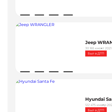
Jeep WRA
30 165 км
окт 2021
Был в ДТП
Hyundai Sa
122 475 км
апр 202
Был в ДТП