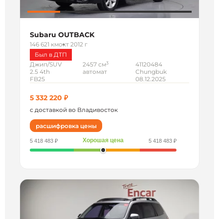
Subaru OUTBACK
146 621 км
окт 2012 г
Был в ДТП
3
Джип/SUV
2457 см
41120484
2.5 4th
автомат
Chungbuk
FB25
08.12.2025
5 332 220 ₽
с доставкой во Владивосток
расшифровка цены
Хорошая цена
5 418 483 ₽
5 418 483 ₽