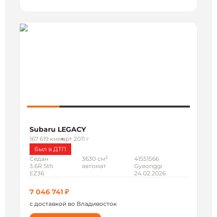
Subaru LEGACY
167 619 км
март 2011 г
Был в ДТП
3
Седан
3630 см
41551566
3.6R 5th
автомат
Gyeonggi
EZ36
24.02.2026
7 046 741 ₽
с доставкой во Владивосток