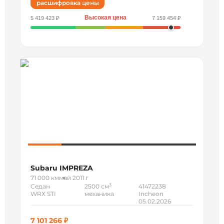
расшифровка цены
Высокая цена
5 419 423 ₽
7 159 454 ₽
Subaru IMPREZA
71 000 км
май 2011 г
3
Седан
2500 см
41472238
WRX STI
механика
Incheon
05.02.2026
7 101 266 ₽