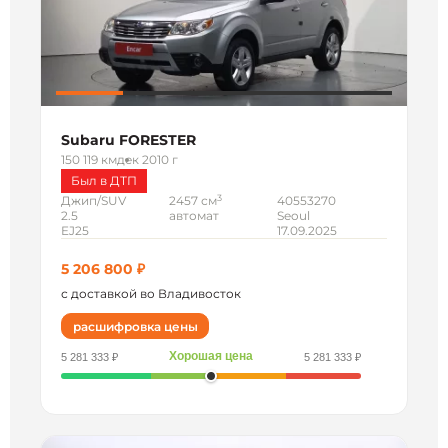
Subaru FORESTER
150 119 км
дек 2010 г
Был в ДТП
3
Джип/SUV
2457 см
40553270
2.5
автомат
Seoul
EJ25
17.09.2025
5 206 800 ₽
с доставкой во Владивосток
расшифровка цены
Хорошая цена
5 281 333 ₽
5 281 333 ₽