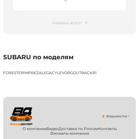
Найдено всего:
9
SUBARU по моделям
FORESTER
IMPREZA
LEGACY
LEVORG
OUTBACK
R1
Владивосток
О компании
Видео
Доставка по России
Контакты
Филиалы компании