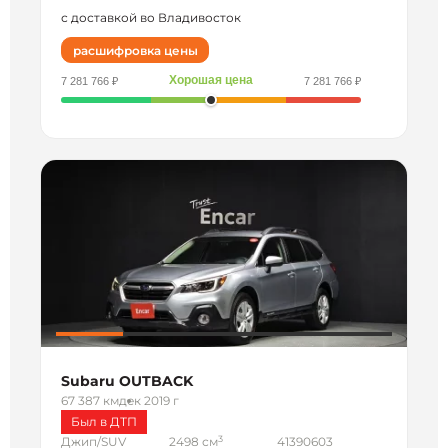
с доставкой во Владивосток
расшифровка цены
Хорошая цена
7 281 766 ₽
7 281 766 ₽
Subaru OUTBACK
67 387 км
дек 2019 г
Был в ДТП
3
Джип/SUV
2498 см
41390603