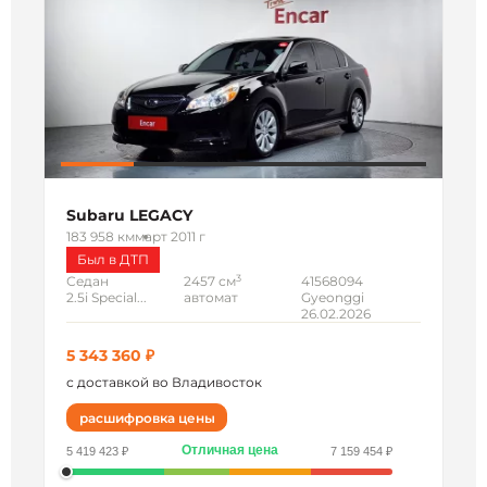
Subaru LEGACY
183 958 км
март 2011 г
Был в ДТП
3
Седан
2457 см
41568094
2.5i Special...
автомат
Gyeonggi
26.02.2026
5 343 360 ₽
с доставкой во Владивосток
расшифровка цены
Отличная цена
5 419 423 ₽
7 159 454 ₽