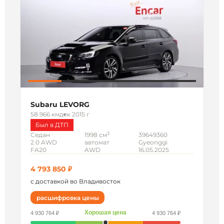
Subaru LEVORG
58 966 км
дек 2015 г
Был в ДТП
3
Седан
1998 см
39649360
2.0 AWD
автомат
Gyeonggi
FA20
AWD
16.05.2025
4 793 850 ₽
с доставкой во Владивосток
расшифровка цены
Хорошая цена
4 930 764 ₽
4 930 764 ₽