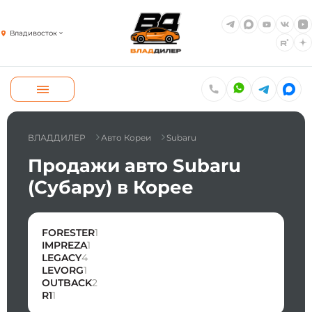
Владивосток
ВЛАДДИЛЕР
Авто Кореи
Subaru
Продажи авто Subaru
(Субару) в Корее
FORESTER
1
IMPREZA
1
LEGACY
4
LEVORG
1
OUTBACK
2
R1
1