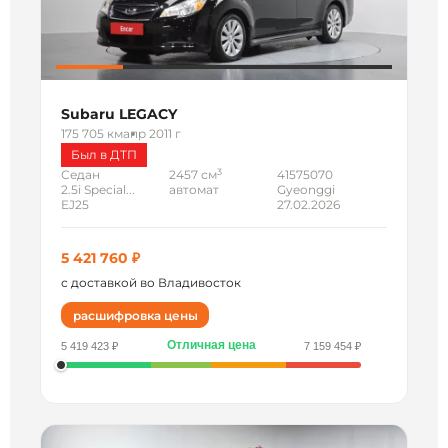
Subaru LEGACY
175 705 км
апр 2011 г
Был в ДТП
3
Седан
2457 см
41575070
2.5i Special...
автомат
Gyeonggi
EJ25
27.02.2026
5 421 760 ₽
с доставкой во Владивосток
расшифровка цены
Отличная цена
5 419 423 ₽
7 159 454 ₽