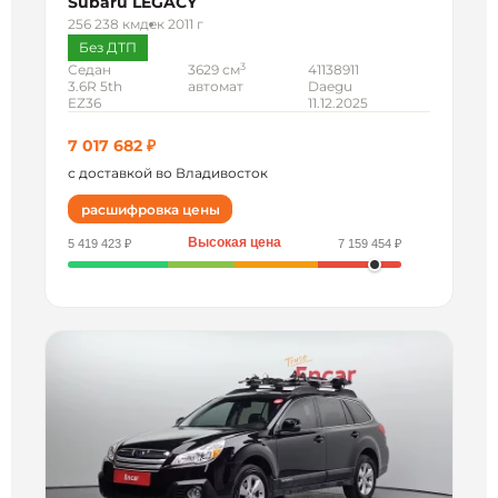
Subaru LEGACY
256 238 км
дек 2011 г
Без ДТП
3
Седан
3629 см
41138911
3.6R 5th
автомат
Daegu
EZ36
11.12.2025
7 017 682 ₽
с доставкой во Владивосток
расшифровка цены
Высокая цена
5 419 423 ₽
7 159 454 ₽