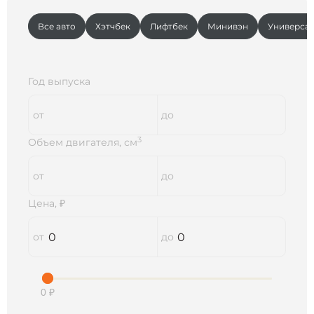
Все авто
Хэтчбек
Лифтбек
Минивэн
Универса
Год выпуска
3
Объем двигателя, см
Цена, ₽
0 ₽