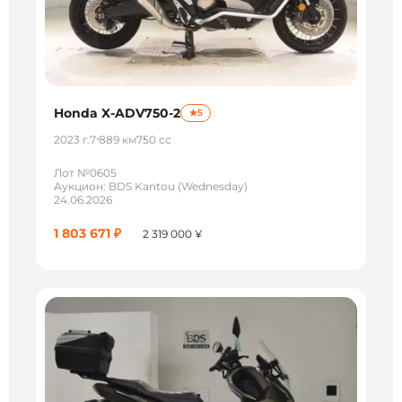
Honda X-ADV750-2
5
2023 г.
7 889 км
750 сс
Лот №0605
Аукцион: BDS Kantou (Wednesday)
24.06.2026
1 803 671 ₽
2 319 000 ¥