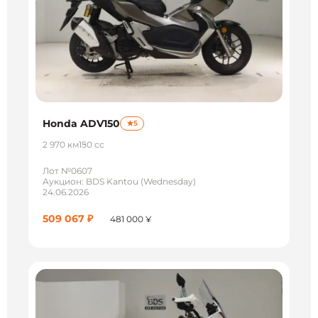
Honda ADV150
5
2 970 км
150 сс
Лот №0607
Аукцион: BDS Kantou (Wednesday)
24.06.2026
509 067 ₽
481 000 ¥