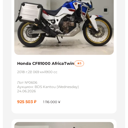
Honda CFR1000 AfricaTwin
5
2018 г.
22 069 км
1000 сс
Лот №0606
Аукцион: BDS Kantou (Wednesday)
24.06.2026
925 503 ₽
1 116 000 ¥