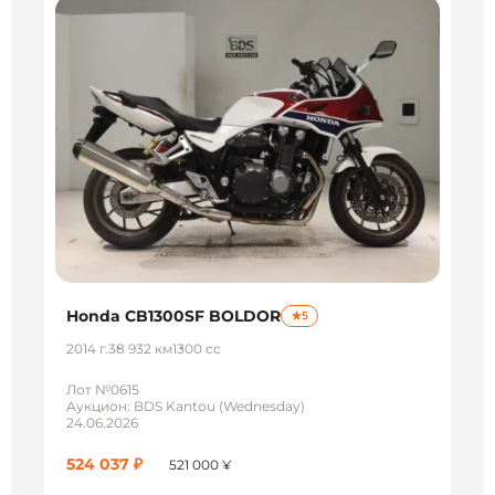
Honda CB1300SF BOLDOR
5
2014 г.
38 932 км
1300 сс
Лот №0615
Аукцион: BDS Kantou (Wednesday)
24.06.2026
524 037 ₽
521 000 ¥