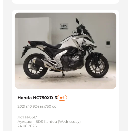
Honda NC750XD-3
4
2021 г.
10 924 км
750 сс
Лот №0617
Аукцион: BDS Kantou (Wednesday)
24.06.2026