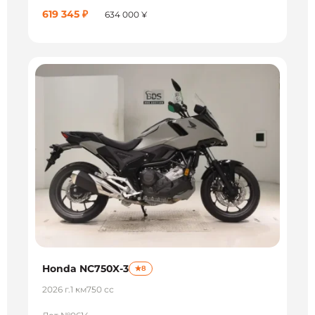
619 345 ₽
634 000 ¥
Honda NC750X-3
8
2026 г.
1 км
750 сс