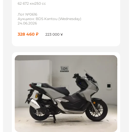
62 672 км
250 сс
Лот №0616
Аукцион: BDS Kantou (Wednesday)
24.06.2026
328 460 ₽
223 000 ¥