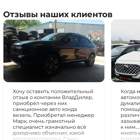
Отзывы наших клиентов
Хочу оставить положительный
Когда 
отзыв о компании ВладДилер,
автомо
приобрёл через них
думали,
санкционное авто хонда
помощь
везель. Приобретал менеджер
различ
Марк, очень грамотный
зазыва
специалист изначально всё
к ним..
доходчиво объяснил, какой
много 
алгоритм покупки. Санкц.
покупа