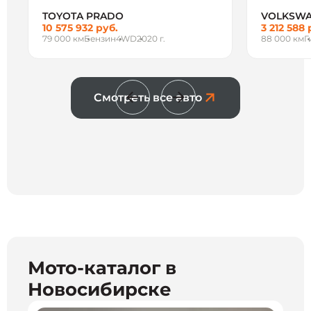
TOYOTA PRADO
VOLKSWA
10 575 932 руб.
3 212 588 
79 000 км
Бензин
4WD
2020 г.
88 000 км
Г
Смотреть все авто
Мото-каталог в
Новосибирске