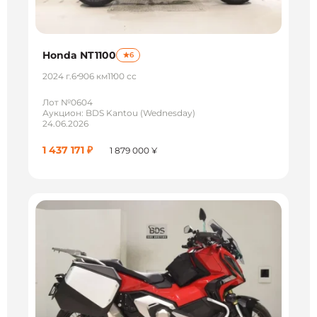
Honda NT1100
6
2024 г.
6 906 км
1100 сс
Лот №0604
Аукцион: BDS Kantou (Wednesday)
24.06.2026
1 437 171 ₽
1 879 000 ¥