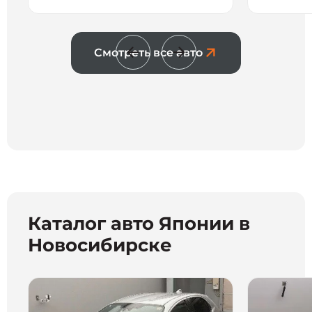
рекоме
компан
Смотреть все авто
Каталог авто Японии в
Новосибирске