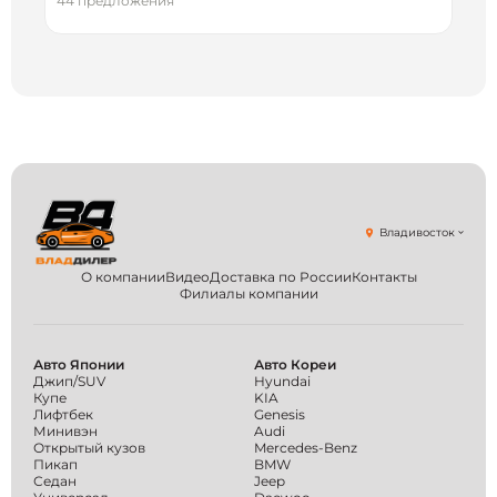
44 предложения
Владивосток
О компании
Видео
Доставка по России
Контакты
Филиалы компании
Авто Японии
Авто Кореи
Джип/SUV
Hyundai
Купе
KIA
Лифтбек
Genesis
Минивэн
Audi
Открытый кузов
Mercedes-Benz
Пикап
BMW
Седан
Jeep