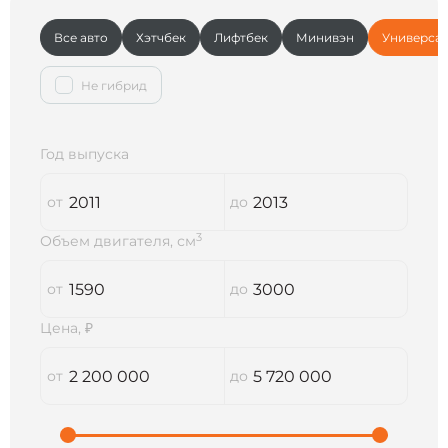
Все авто
Хэтчбек
Лифтбек
Минивэн
Универса
Не гибрид
Год выпуска
3
Объем двигателя, см
Цена, ₽