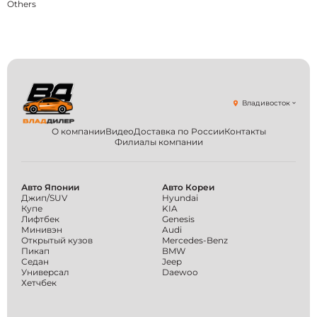
Others
Владивосток
О компании
Видео
Доставка по России
Контакты
Филиалы компании
Авто Японии
Авто Кореи
Джип/SUV
Hyundai
Купе
KIA
Лифтбек
Genesis
Минивэн
Audi
Открытый кузов
Mercedes-Benz
Пикап
BMW
Седан
Jeep
Универсал
Daewoo
Хетчбек