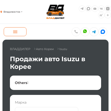
Владивосток
ВЛАДДИЛЕР
Авто Кореи
Isuzu
Продажи авто Isuzu в
Корее
Others
1
Марка