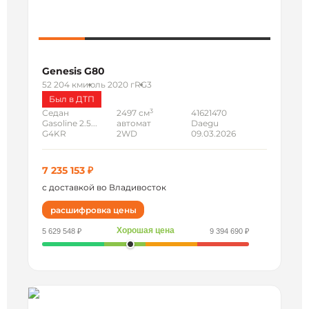
Genesis G80
52 204 км
июль 2020 г
RG3
Был в ДТП
3
Седан
2497 см
41621470
Gasoline 2.5...
автомат
Daegu
G4KR
2WD
09.03.2026
7 235 153 ₽
с доставкой во Владивосток
расшифровка цены
Хорошая цена
5 629 548 ₽
9 394 690 ₽