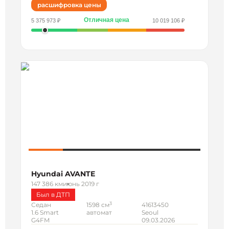
расшифровка цены
Отличная цена
5 375 973 ₽
10 019 106 ₽
Hyundai AVANTE
147 386 км
июнь 2019 г
Был в ДТП
3
Седан
1598 см
41613450
1.6 Smart
автомат
Seoul
G4FM
09.03.2026