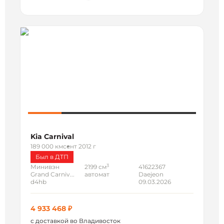
Kia Carnival
189 000 км
сент 2012 г
Был в ДТП
3
Минивэн
2199 см
41622367
Grand Carniv...
автомат
Daejeon
d4hb
09.03.2026
4 933 468 ₽
с доставкой во Владивосток