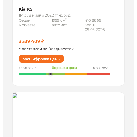
Kia K5
114 378 км
апр 2022 г
гибрид
3
Седан
1999 см
41618866
Noblesse
автомат
Seoul
09.03.2026
3 339 409 ₽
с доставкой во Владивосток
расшифровка цены
Хорошая цена
1 556 607 ₽
6 688 327 ₽