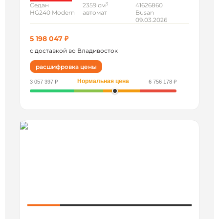
3
Седан
2359 см
41626860
HG240 Modern
автомат
Busan
09.03.2026
5 198 047 ₽
с доставкой во Владивосток
расшифровка цены
Нормальная цена
3 057 397 ₽
6 756 178 ₽