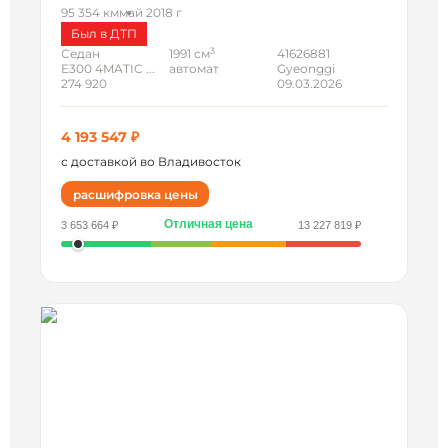
95 354 км
май 2018 г
Был в ДТП
3
Седан
1991 см
41626881
E300 4MATIC ...
автомат
Gyeonggi
274 920
09.03.2026
4 193 547 ₽
с доставкой во Владивосток
расшифровка цены
Отличная цена
3 653 664 ₽
13 227 819 ₽