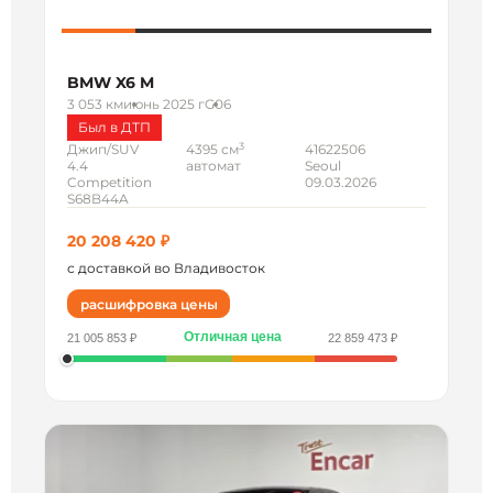
BMW X6 M
3 053 км
июнь 2025 г
G06
Был в ДТП
3
Джип/SUV
4395 см
41622506
4.4
автомат
Seoul
Competition
09.03.2026
S68B44A
20 208 420 ₽
с доставкой во Владивосток
расшифровка цены
Отличная цена
21 005 853 ₽
22 859 473 ₽