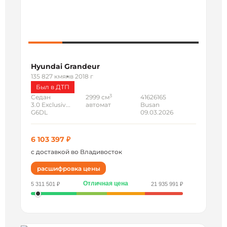
Hyundai Grandeur
135 827 км
янв 2018 г
Был в ДТП
3
Седан
2999 см
41626165
3.0 Exclusiv...
автомат
Busan
G6DL
09.03.2026
6 103 397 ₽
с доставкой во Владивосток
расшифровка цены
Отличная цена
5 311 501 ₽
21 935 991 ₽