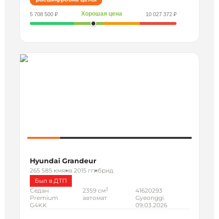
Хорошая цена
5 708 500 ₽
10 027 372 ₽
Hyundai Grandeur
265 585 км
янв 2015 г
гибрид
Был в ДТП
3
Седан
2359 см
41620293
Premium
автомат
Gyeonggi
G4KK
09.03.2026