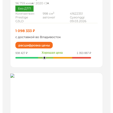
96 759 км
авг 2020 г
JA
Без ДТП
3
Компактвэн
998 см
41622351
Prestige
автомат
Gyeonggi
G3LD
09.03.2026
1 098 333 ₽
с доставкой во Владивосток
расшифровка цены
Хорошая цена
938 427 ₽
1 353 887 ₽