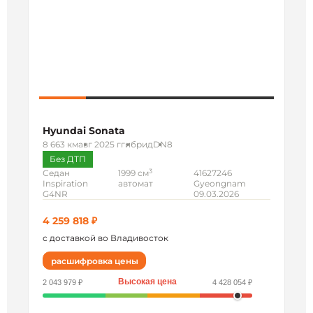
Hyundai Sonata
8 663 км
авг 2025 г
гибрид
DN8
Без ДТП
3
Седан
1999 см
41627246
Inspiration
автомат
Gyeongnam
G4NR
09.03.2026
4 259 818 ₽
с доставкой во Владивосток
расшифровка цены
Высокая цена
2 043 979 ₽
4 428 054 ₽