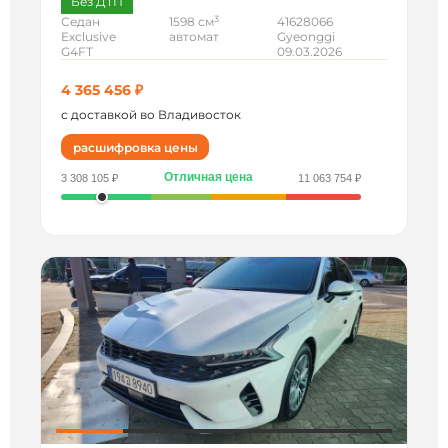
Без ДТП
3
Седан
1598 см
41628066
Exclusive
автомат
Gyeonggi
G4FT
09.03.2026
4 365 456 ₽
с доставкой во Владивосток
расшифровка цены
Отличная цена
3 308 105 ₽
11 063 754 ₽