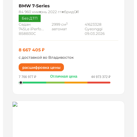
BMW 7-Series
84 960 км
июнь 2022 г
гибрид
G11
Без ДТП
3
Седан
2999 см
41623328
745Le iPerfo...
автомат
Gyeonggi
B58B30C
09.03.2026
8 667 405 ₽
с доставкой во Владивосток
расшифровка цены
Отличная цена
7 766 977 ₽
44 973 372 ₽