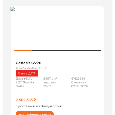
Genesis GV70
49 476 км
май 2021 г
Был в ДТП
3
Джип/SUV
2497 см
41623994
2.5T Gasolin...
автомат
Gyeonggi
G4KR
2WD
09.03.2026
7 582 353 ₽
с доставкой во Владивосток
расшифровка цены