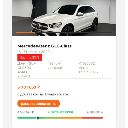
Mercedes-Benz GLC-Class
16 451 км
сент 2022 г
Был в ДТП
3
Джип/SUV
1991 см
41625582
GLC300
автомат
Seoul
4MATIC
09.03.2026
264920
5 701 659 ₽
с доставкой во Владивосток
расшифровка цены
Отличная цена
4 566 095 ₽
9 366 304 ₽