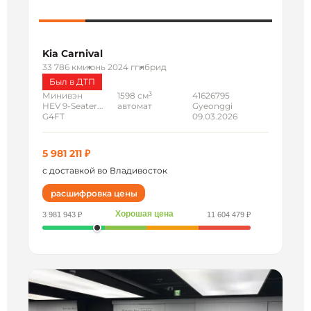
Kia Carnival
33 786 км
июнь 2024 г
гибрид
Был в ДТП
3
Минивэн
1598 см
41626795
HEV 9-Seater...
автомат
Gyeonggi
G4FT
09.03.2026
5 981 211 ₽
с доставкой во Владивосток
расшифровка цены
Хорошая цена
3 981 943 ₽
11 604 479 ₽