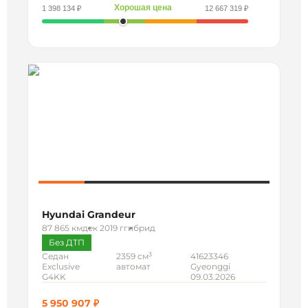
Хорошая цена
1 398 134 ₽
12 667 319 ₽
Hyundai Grandeur
87 865 км
дек 2019 г
гибрид
Без ДТП
3
Седан
2359 см
41623346
Exclusive
автомат
Gyeonggi
G4KK
09.03.2026
5 950 907 ₽