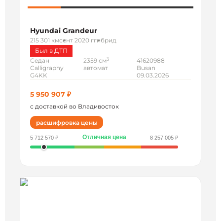
Hyundai Grandeur
215 301 км
сент 2020 г
гибрид
Был в ДТП
3
Седан
2359 см
41620988
Calligraphy
автомат
Busan
G4KK
09.03.2026
5 950 907 ₽
с доставкой во Владивосток
расшифровка цены
Отличная цена
5 712 570 ₽
8 257 005 ₽