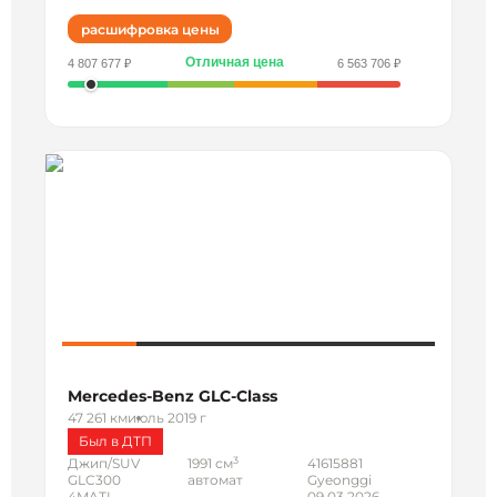
расшифровка цены
Отличная цена
4 807 677 ₽
6 563 706 ₽
Mercedes-Benz GLC-Class
47 261 км
июль 2019 г
Был в ДТП
3
Джип/SUV
1991 см
41615881
GLC300
автомат
Gyeonggi
4MATI...
09.03.2026