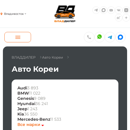
Владивосток
ВЛАДДИЛЕР
Авто Кореи
Авто Кореи
Audi
3 893
BMW
11 022
Genesis
9 089
Hyundai
36 241
Jeep
1 243
Kia
36 550
Mercedes-Benz
11 533
Все марки