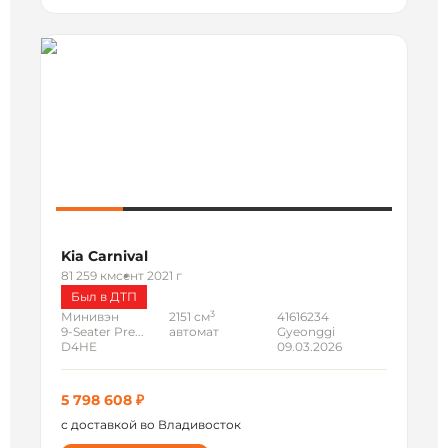
Kia Carnival
81 259 км
сент 2021 г
Был в ДТП
3
Минивэн
2151 см
41616234
9-Seater Pre...
автомат
Gyeonggi
D4HE
09.03.2026
5 798 608 ₽
с доставкой во Владивосток