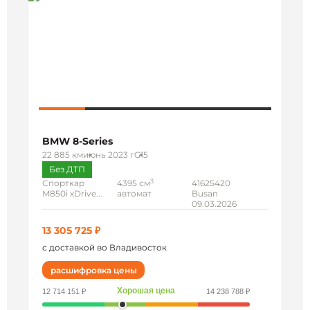
BMW 8-Series
22 885 км
июнь 2023 г
G15
Без ДТП
3
Спорткар
4395 см
41625420
M850i xDrive...
автомат
Busan
09.03.2026
13 305 725 ₽
с доставкой во Владивосток
расшифровка цены
Хорошая цена
12 714 151 ₽
14 238 788 ₽