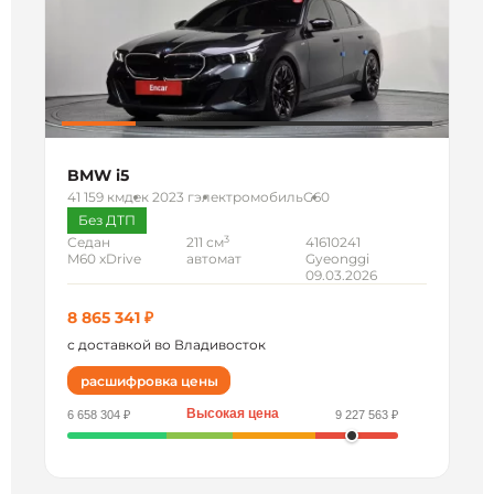
BMW i5
41 159 км
дек 2023 г
электромобиль
G60
Без ДТП
3
Седан
211 см
41610241
M60 xDrive
автомат
Gyeonggi
09.03.2026
8 865 341 ₽
с доставкой во Владивосток
расшифровка цены
Высокая цена
6 658 304 ₽
9 227 563 ₽