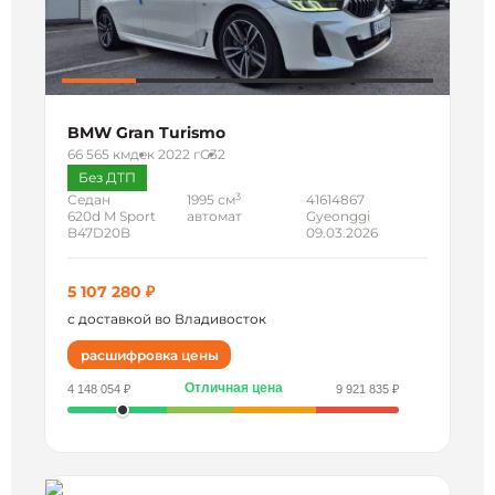
BMW Gran Turismo
66 565 км
дек 2022 г
G32
Без ДТП
3
Седан
1995 см
41614867
620d M Sport
автомат
Gyeonggi
B47D20B
09.03.2026
5 107 280 ₽
с доставкой во Владивосток
расшифровка цены
Отличная цена
4 148 054 ₽
9 921 835 ₽