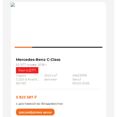
Mercedes-Benz C-Class
63 977 км
апр 2018 г
Был в ДТП
3
Седан
2143 см
41623978
C220 d Avant...
автомат
Seoul
651 921
09.03.2026
5 823 587 ₽
с доставкой во Владивосток
расшифровка цены