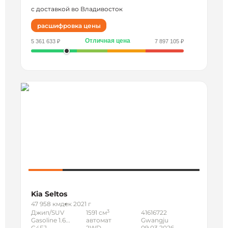
с доставкой во Владивосток
расшифровка цены
Отличная цена
5 361 633 ₽
7 897 105 ₽
Kia Seltos
47 958 км
дек 2021 г
3
Джип/SUV
1591 см
41616722
Gasoline 1.6...
автомат
Gwangju
G4FJ
2WD
09.03.2026