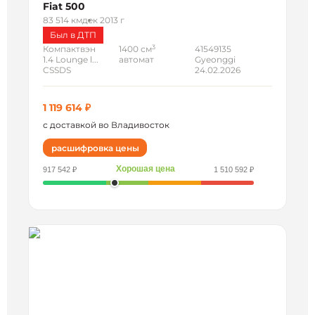
Fiat 500
83 514 км
дек 2013 г
Был в ДТП
3
Компактвэн
1400 см
41549135
1.4 Lounge l...
автомат
Gyeonggi
CSSDS
24.02.2026
1 119 614 ₽
с доставкой во Владивосток
расшифровка цены
Хорошая цена
917 542 ₽
1 510 592 ₽