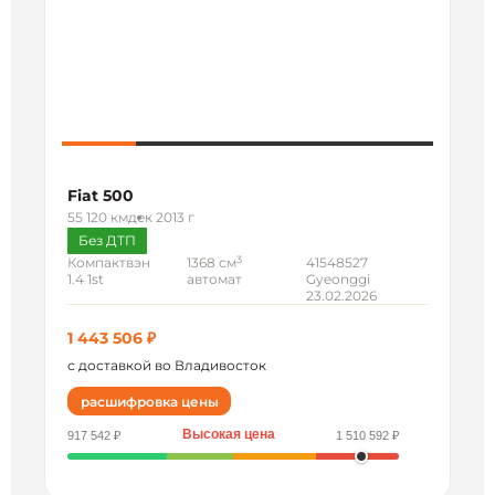
Fiat 500
55 120 км
дек 2013 г
Без ДТП
3
Компактвэн
1368 см
41548527
1.4 1st
автомат
Gyeonggi
23.02.2026
1 443 506 ₽
с доставкой во Владивосток
расшифровка цены
Высокая цена
917 542 ₽
1 510 592 ₽