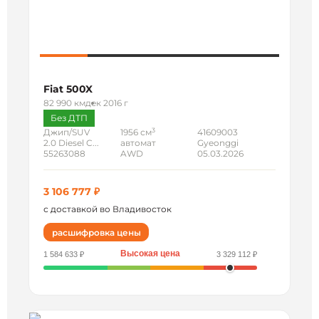
Fiat 500X
82 990 км
дек 2016 г
Без ДТП
3
Джип/SUV
1956 см
41609003
2.0 Diesel C...
автомат
Gyeonggi
55263088
AWD
05.03.2026
3 106 777 ₽
с доставкой во Владивосток
расшифровка цены
Высокая цена
1 584 633 ₽
3 329 112 ₽