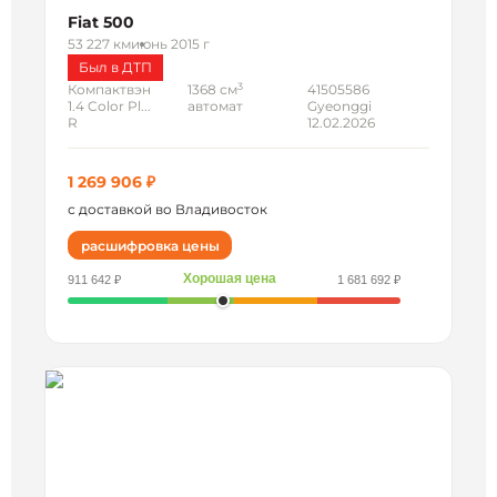
Fiat 500
53 227 км
июнь 2015 г
Был в ДТП
3
Компактвэн
1368 см
41505586
1.4 Color Pl...
автомат
Gyeonggi
R
12.02.2026
1 269 906 ₽
с доставкой во Владивосток
расшифровка цены
Хорошая цена
911 642 ₽
1 681 692 ₽