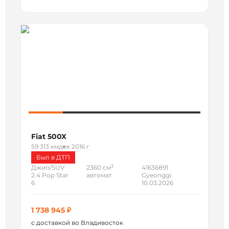
Fiat 500X
59 313 км
дек 2016 г
Был в ДТП
3
Джип/SUV
2360 см
41636891
2.4 Pop Star
автомат
Gyeonggi
6
10.03.2026
1 738 945 ₽
с доставкой во Владивосток