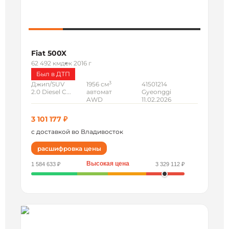
Fiat 500X
62 492 км
дек 2016 г
Был в ДТП
3
Джип/SUV
1956 см
41501214
2.0 Diesel C...
автомат
Gyeonggi
AWD
11.02.2026
3 101 177 ₽
с доставкой во Владивосток
расшифровка цены
Высокая цена
1 584 633 ₽
3 329 112 ₽