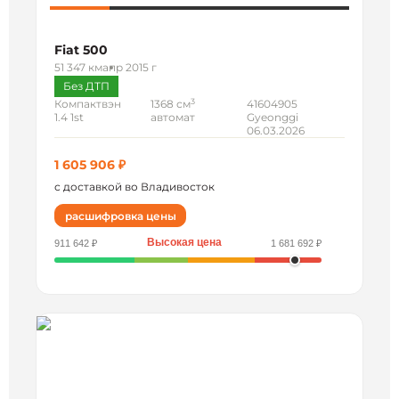
Fiat 500
51 347 км
апр 2015 г
Без ДТП
3
Компактвэн
1368 см
41604905
1.4 1st
автомат
Gyeonggi
06.03.2026
1 605 906 ₽
с доставкой во Владивосток
расшифровка цены
Высокая цена
911 642 ₽
1 681 692 ₽