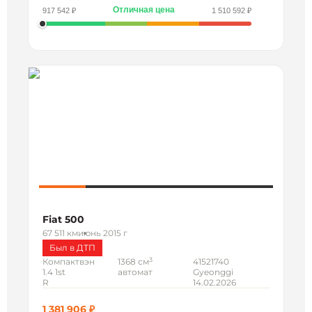
Отличная цена
917 542 ₽
1 510 592 ₽
Fiat 500
67 511 км
июнь 2015 г
Был в ДТП
3
Компактвэн
1368 см
41521740
1.4 1st
автомат
Gyeonggi
R
14.02.2026
1 381 906 ₽