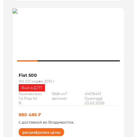
Fiat 500
155 221 км
дек 2013 г
Был в ДТП
3
Компактвэн
1368 см
41478451
1.4 Pop 1st
автомат
Gyeonggi
R
23.02.2026
880 486 ₽
с доставкой во Владивосток
расшифровка цены