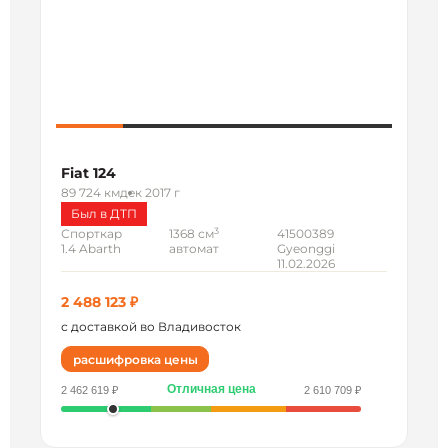
Fiat 124
89 724 км
дек 2017 г
Был в ДТП
3
Спорткар
1368 см
41500389
1.4 Abarth
автомат
Gyeonggi
11.02.2026
2 488 123 ₽
с доставкой во Владивосток
расшифровка цены
Отличная цена
2 462 619 ₽
2 610 709 ₽