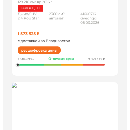
129 216 км
апр 2016 г
Был в ДТП
3
Джип/SUV
2360 см
41600716
2.4 Pop Star
автомат
Gyeonggi
06.03.2026
1 573 525 ₽
с доставкой во Владивосток
расшифровка цены
Отличная цена
1 584 633 ₽
3 329 112 ₽