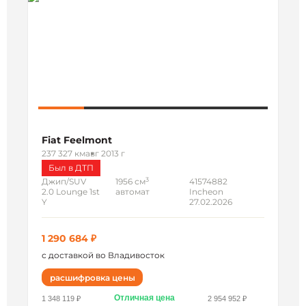
Fiat Feelmont
237 327 км
авг 2013 г
Был в ДТП
3
Джип/SUV
1956 см
41574882
2.0 Lounge 1st
автомат
Incheon
Y
27.02.2026
1 290 684 ₽
с доставкой во Владивосток
расшифровка цены
Отличная цена
1 348 119 ₽
2 954 952 ₽