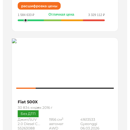
расшифровка цены
Отличная цена
1 584 633 ₽
3 329 112 ₽
Fiat 500X
30 834 км
дек 2016 г
Без ДТП
3
Джип/SUV
1956 см
41613533
2.0 Diesel C...
автомат
Gyeonggi
55263088
AWD
06.03.2026