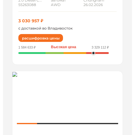
2.0 Diesel C...
автомат
Chungnam
55263088
AWD
26.02.2026
3 030 957 ₽
с доставкой во Владивосток
расшифровка цены
Высокая цена
1 584 633 ₽
3 329 112 ₽