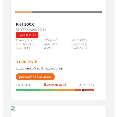
Fiat 500X
66 877 км
дек 2016 г
Был в ДТП
3
Джип/SUV
1956 см
41553825
2.0 Diesel C...
автомат
Gyeonggi
55263088
AWD
24.02.2026
3 070 717 ₽
с доставкой во Владивосток
расшифровка цены
Высокая цена
1 584 633 ₽
3 329 112 ₽