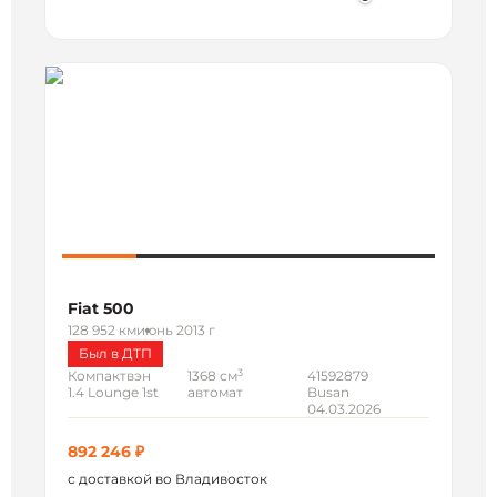
Fiat 500
128 952 км
июнь 2013 г
Был в ДТП
3
Компактвэн
1368 см
41592879
1.4 Lounge 1st
автомат
Busan
04.03.2026
892 246 ₽
с доставкой во Владивосток