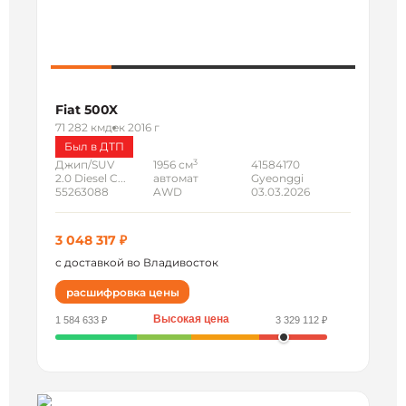
Fiat 500X
71 282 км
дек 2016 г
Был в ДТП
3
Джип/SUV
1956 см
41584170
2.0 Diesel C...
автомат
Gyeonggi
55263088
AWD
03.03.2026
3 048 317 ₽
с доставкой во Владивосток
расшифровка цены
Высокая цена
1 584 633 ₽
3 329 112 ₽