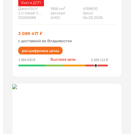
Был в ДТП
3
Джип/SUV
1956 см
41586110
2.0 Diesel C...
автомат
Seoul
55263088
AWD
04.03.2026
3 089 417 ₽
с доставкой во Владивосток
расшифровка цены
Высокая цена
1 584 633 ₽
3 329 112 ₽