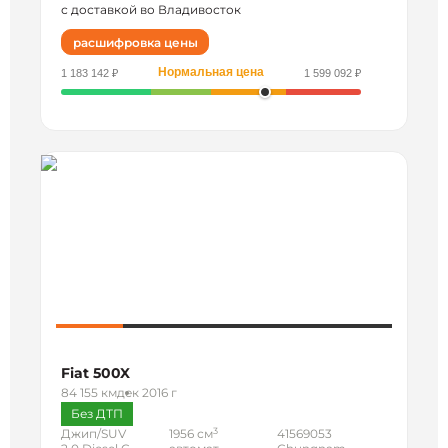
с доставкой во Владивосток
расшифровка цены
Нормальная цена
1 183 142 ₽
1 599 092 ₽
Fiat 500X
84 155 км
дек 2016 г
Без ДТП
3
Джип/SUV
1956 см
41569053