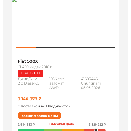
Fiat 500X
61 450 км
дек 2016 г
Был в ДТП
3
Джип/SUV
1956 см
41605446
2.0 Diesel C...
автомат
Chungnam
AWD
05.03.2026
3 140 377 ₽
с доставкой во Владивосток
расшифровка цены
Высокая цена
1 584 633 ₽
3 329 112 ₽