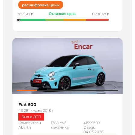
расшифровка цены
Отличная цена
917 542 ₽
1 510 592 ₽
Fiat 500
43 281 км
дек 2018 г
Был в ДТП
3
Компактвэн
1368 см
41599399
Abarth
механика
Daegu
04.03.2026