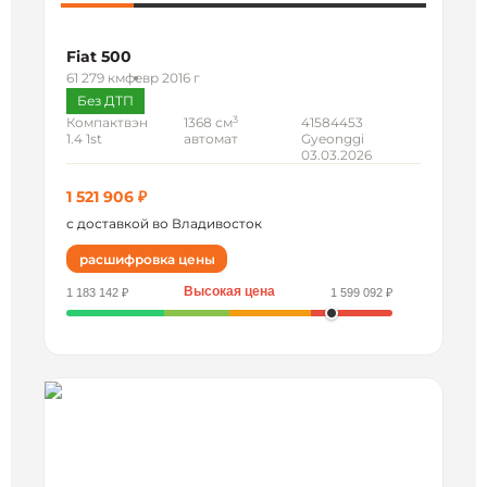
Fiat 500
61 279 км
февр 2016 г
Без ДТП
3
Компактвэн
1368 см
41584453
1.4 1st
автомат
Gyeonggi
03.03.2026
1 521 906 ₽
с доставкой во Владивосток
расшифровка цены
Высокая цена
1 183 142 ₽
1 599 092 ₽