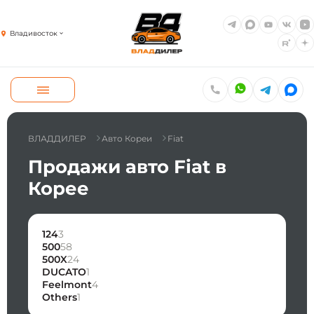
Владивосток
ВЛАДДИЛЕР
Авто Кореи
Fiat
Продажи авто Fiat в
Корее
124
3
500
58
500X
24
DUCATO
1
Feelmont
4
Others
1