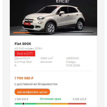
Fiat 500X
49 545 км
дек 2016 г
Был в ДТП
3
Джип/SUV
2360 см
41635140
2.4 Pop Star
автомат
Daegu
6
11.03.2026
1 799 985 ₽
с доставкой во Владивосток
расшифровка цены
Отличная цена
1 584 633 ₽
3 329 112 ₽