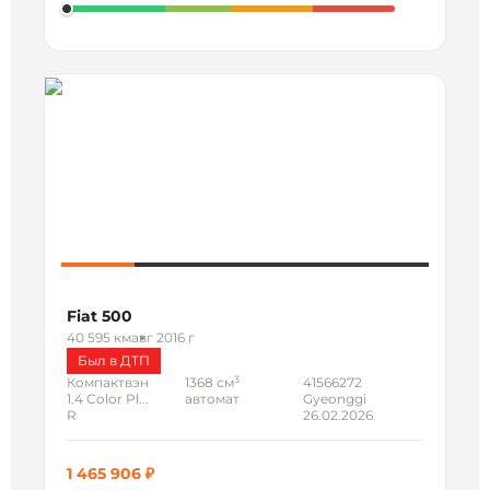
Fiat 500
40 595 км
авг 2016 г
Был в ДТП
3
Компактвэн
1368 см
41566272
1.4 Color Pl...
автомат
Gyeonggi
R
26.02.2026
1 465 906 ₽