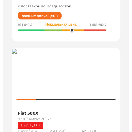
с доставкой во Владивосток
расшифровка цены
Нормальная цена
911 642 ₽
1 681 692 ₽
Fiat 500X
92 163 км
окт 2016 г
Был в ДТП
3
Джип/SUV
2360 см
41510591