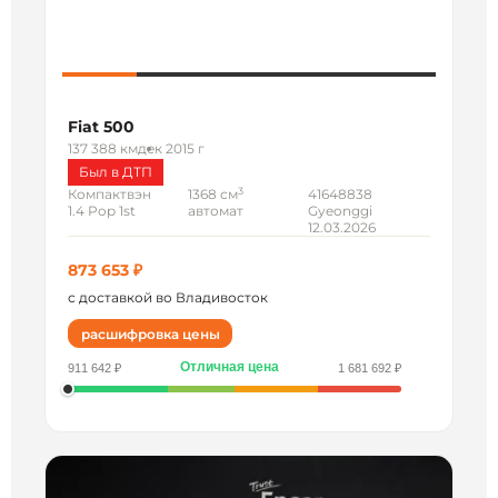
Fiat 500
137 388 км
дек 2015 г
Был в ДТП
3
Компактвэн
1368 см
41648838
1.4 Pop 1st
автомат
Gyeonggi
12.03.2026
873 653 ₽
с доставкой во Владивосток
расшифровка цены
Отличная цена
911 642 ₽
1 681 692 ₽