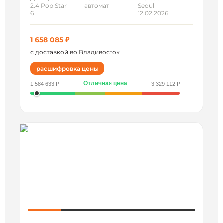
2.4 Pop Star
автомат
Seoul
6
12.02.2026
1 658 085 ₽
с доставкой во Владивосток
расшифровка цены
Отличная цена
1 584 633 ₽
3 329 112 ₽