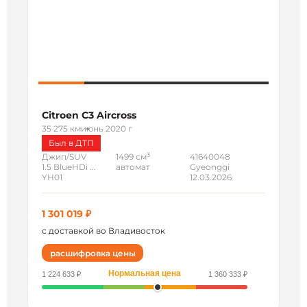
Citroen C3 Aircross
35 275 км
июнь 2020 г
Был в ДТП
3
Джип/SUV
1499 см
41640048
1.5 BlueHDi ...
автомат
Gyeonggi
YH01
12.03.2026
1 301 019 ₽
с доставкой во Владивосток
расшифровка цены
Нормальная цена
1 224 633 ₽
1 360 333 ₽