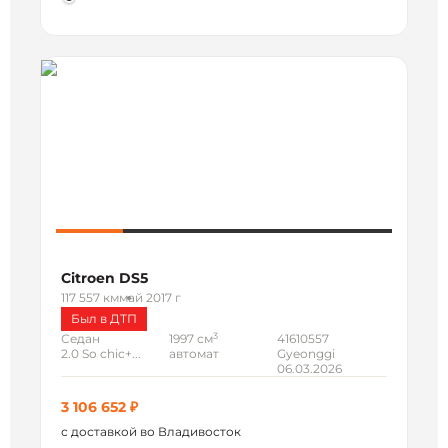
Citroen DS5
117 557 км
май 2017 г
Был в ДТП
3
Седан
1997 см
41610557
2.0 So chic+...
автомат
Gyeonggi
06.03.2026
3 106 652 ₽
с доставкой во Владивосток