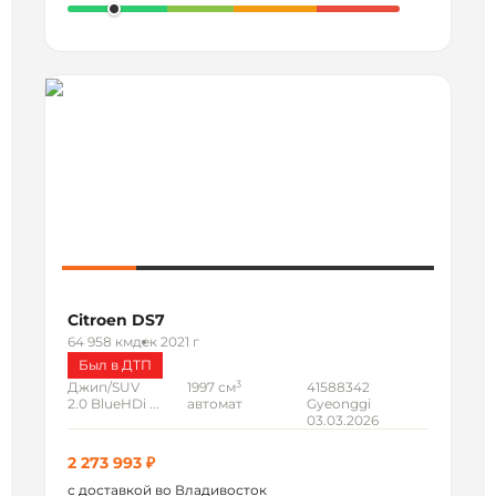
Citroen DS7
64 958 км
дек 2021 г
Был в ДТП
3
Джип/SUV
1997 см
41588342
2.0 BlueHDi ...
автомат
Gyeonggi
03.03.2026
2 273 993 ₽
с доставкой во Владивосток