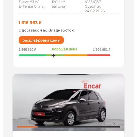
3
Джип/SUV
120 см
41554187
E-Tense Gran...
автомат
Gyeonggi
24.02.2026
1 616 963 ₽
с доставкой во Владивосток
расшифровка цены
Хорошая цена
1 566 610 ₽
1 699 681 ₽