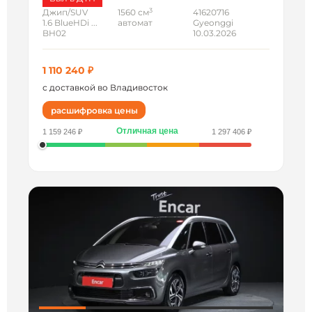
3
Джип/SUV
1560 см
41620716
1.6 BlueHDi ...
автомат
Gyeonggi
BH02
10.03.2026
1 110 240 ₽
с доставкой во Владивосток
расшифровка цены
Отличная цена
1 159 246 ₽
1 297 406 ₽