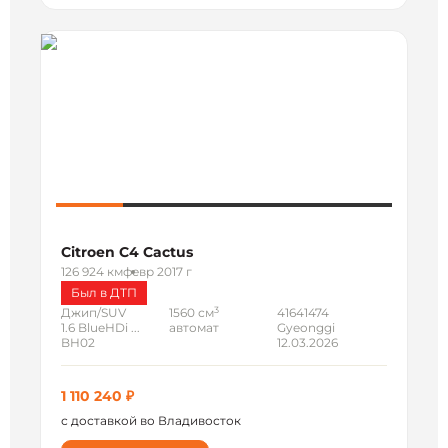
Citroen C4 Cactus
126 924 км
февр 2017 г
Был в ДТП
3
Джип/SUV
1560 см
41641474
1.6 BlueHDi ...
автомат
Gyeonggi
BH02
12.03.2026
1 110 240 ₽
с доставкой во Владивосток