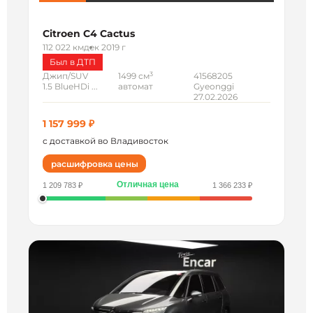
Citroen C4 Cactus
112 022 км
дек 2019 г
Был в ДТП
3
Джип/SUV
1499 см
41568205
1.5 BlueHDi ...
автомат
Gyeonggi
27.02.2026
1 157 999 ₽
с доставкой во Владивосток
расшифровка цены
Отличная цена
1 209 783 ₽
1 366 233 ₽