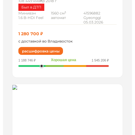
108 449 км
апр 2018 г
Был в ДТП
3
Минивэн
1560 см
41596882
1.6 B-HDI Feel
автомат
Gyeonggi
05.03.2026
1 280 700 ₽
с доставкой во Владивосток
расшифровка цены
Хорошая цена
1 188 746 ₽
1 545 206 ₽