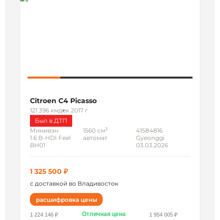
Citroen C4 Picasso
121 396 км
дек 2017 г
Был в ДТП
3
Минивэн
1560 см
41584816
1.6 B-HDI Feel
автомат
Gyeonggi
BH01
03.03.2026
1 325 500 ₽
с доставкой во Владивосток
расшифровка цены
Отличная цена
1 224 146 ₽
1 954 005 ₽