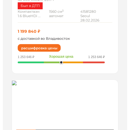
Был в ДТП
3
Компактвэн
1560 см
41581280
1.6 BlueHDi ...
автомат
Seoul
28.02.2026
1 199 840 ₽
с доставкой во Владивосток
расшифровка цены
Хорошая цена
1 253 646 ₽
1 253 646 ₽