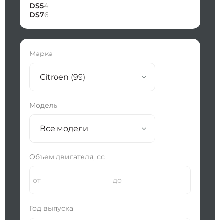
DS5
4
DS7
6
Марка
Citroen (99)
Модель
Все модели
Объем двигателя, сс
Год выпуска