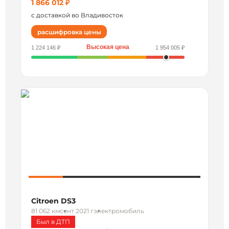
1 866 012 ₽
с доставкой во Владивосток
расшифровка цены
Высокая цена
1 224 146 ₽
1 954 005 ₽
Citroen DS3
81 062 км
сент 2021 г
электромобиль
Был в ДТП