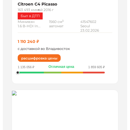
Citroen C4 Picasso
163 493 км
май 2016 г
Был в ДТП
3
Минивэн
1560 см
41547602
1.6 B-HDI In...
автомат
Seoul
23.02.2026
1 110 240 ₽
с доставкой во Владивосток
расшифровка цены
Отличная цена
1 135 056 ₽
1 859 605 ₽