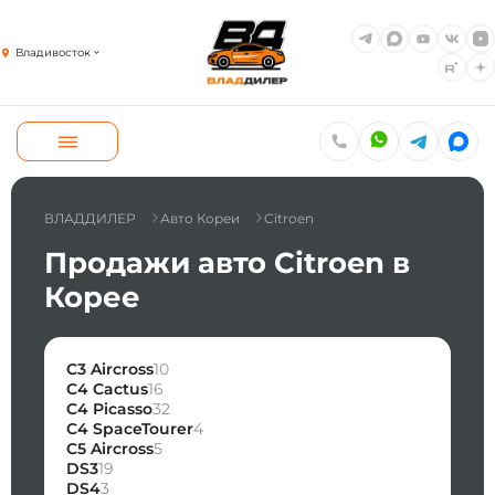
Владивосток
ВЛАДДИЛЕР
Авто Кореи
Citroen
Продажи авто Citroen в
Корее
C3 Aircross
10
C4 Cactus
16
C4 Picasso
32
C4 SpaceTourer
4
C5 Aircross
5
DS3
19
DS4
3