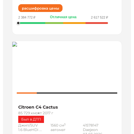
расшифровка цены
Отличная цена
2 384 772 ₽
2 617 522 ₽
Citroen C4 Cactus
85 729 км
окт 2017 г
Был в ДТП
3
Джип/SUV
1560 см
41578147
1.6 BlueHDi ...
автомат
Daejeon