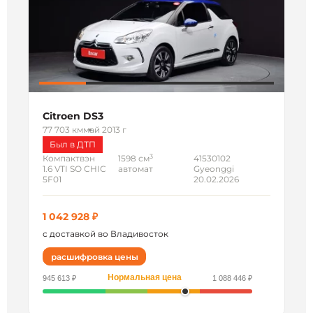
Citroen DS3
77 703 км
май 2013 г
Был в ДТП
3
Компактвэн
1598 см
41530102
1.6 VTI SO CHIC
автомат
Gyeonggi
5F01
20.02.2026
1 042 928 ₽
с доставкой во Владивосток
расшифровка цены
Нормальная цена
945 613 ₽
1 088 446 ₽