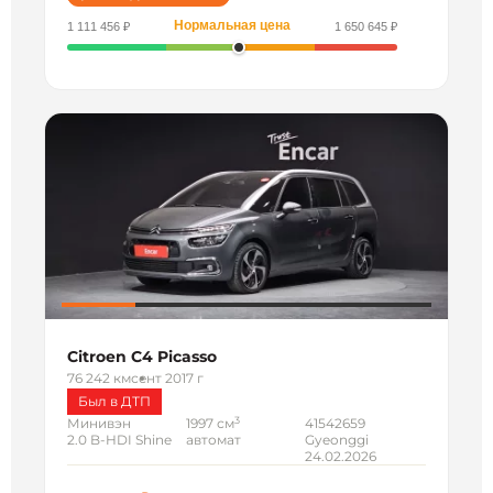
Нормальная цена
1 111 456 ₽
1 650 645 ₽
Citroen C4 Picasso
76 242 км
сент 2017 г
Был в ДТП
3
Минивэн
1997 см
41542659
2.0 B-HDI Shine
автомат
Gyeonggi
24.02.2026