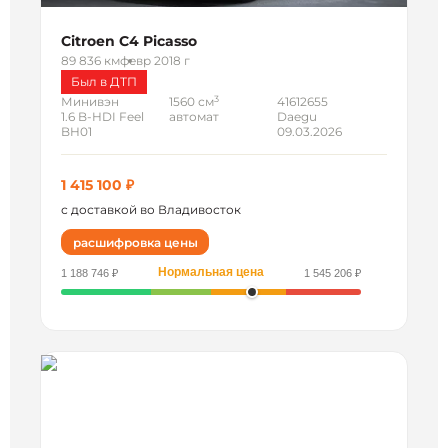
Citroen C4 Picasso
89 836 км
февр 2018 г
Был в ДТП
3
Минивэн
1560 см
41612655
1.6 B-HDI Feel
автомат
Daegu
BH01
09.03.2026
1 415 100 ₽
с доставкой во Владивосток
расшифровка цены
Нормальная цена
1 188 746 ₽
1 545 206 ₽