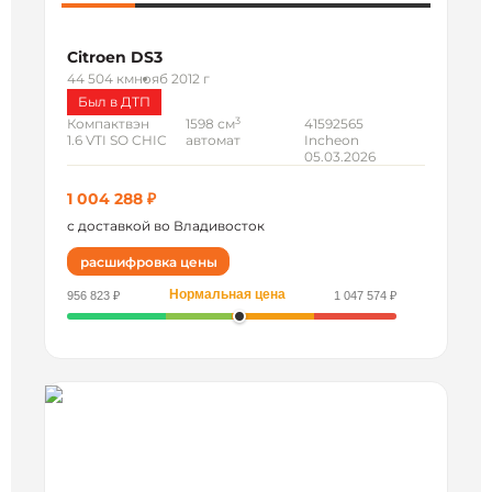
Citroen DS3
44 504 км
нояб 2012 г
Был в ДТП
3
Компактвэн
1598 см
41592565
1.6 VTI SO CHIC
автомат
Incheon
05.03.2026
1 004 288 ₽
с доставкой во Владивосток
расшифровка цены
Нормальная цена
956 823 ₽
1 047 574 ₽