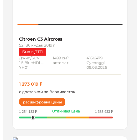
Citroen C3 Aircross
52 186 км
дек 2019 г
Был в ДТП
3
Джип/SUV
1499 см
41616479
1.5 BlueHDi ...
автомат
Gyeonggi
YH01
09.03.2026
1 273 019 ₽
с доставкой во Владивосток
расшифровка цены
Отличная цена
1 254 133 ₽
1 383 933 ₽