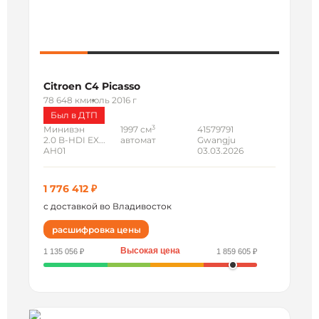
Citroen C4 Picasso
78 648 км
июль 2016 г
Был в ДТП
3
Минивэн
1997 см
41579791
2.0 B-HDI EX...
автомат
Gwangju
AH01
03.03.2026
1 776 412 ₽
с доставкой во Владивосток
расшифровка цены
Высокая цена
1 135 056 ₽
1 859 605 ₽