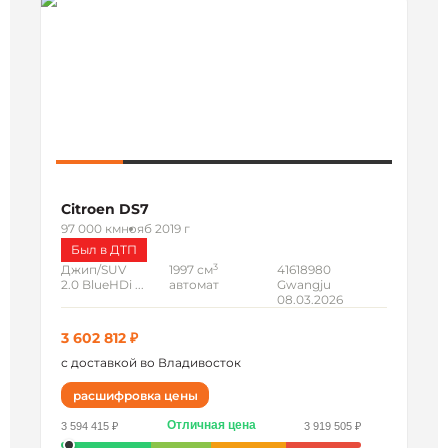
Citroen DS7
97 000 км
нояб 2019 г
Был в ДТП
3
Джип/SUV
1997 см
41618980
2.0 BlueHDi ...
автомат
Gwangju
08.03.2026
3 602 812 ₽
с доставкой во Владивосток
расшифровка цены
Отличная цена
3 594 415 ₽
3 919 505 ₽