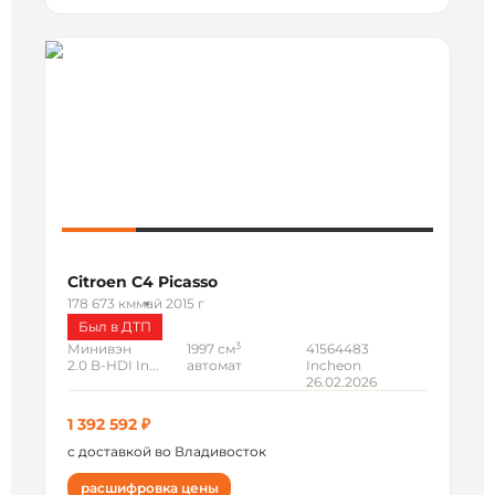
Citroen C4 Picasso
178 673 км
май 2015 г
Был в ДТП
3
Минивэн
1997 см
41564483
2.0 B-HDI In...
автомат
Incheon
26.02.2026
1 392 592 ₽
с доставкой во Владивосток
расшифровка цены