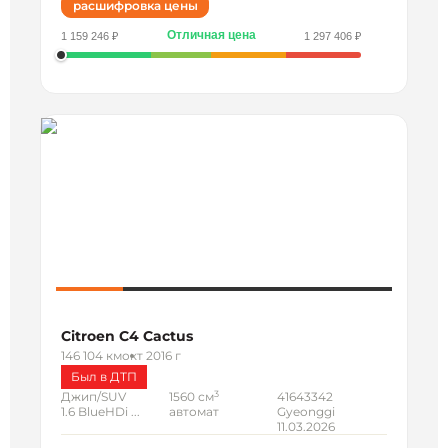
расшифровка цены
Отличная цена
1 159 246 ₽
1 297 406 ₽
Citroen C4 Cactus
146 104 км
окт 2016 г
Был в ДТП
3
Джип/SUV
1560 см
41643342
1.6 BlueHDi ...
автомат
Gyeonggi
11.03.2026