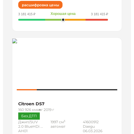
расшифровка цены
Хорошая цена
3 181 415 ₽
3 181 415 ₽
Citroen DS7
160 926 км
авг 2019 г
Без ДТП
3
Джип/SUV
1997 см
41600912
2.0 BlueHDi ...
автомат
Daegu
AH01
06.03.2026