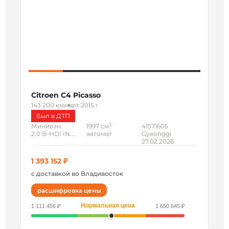
Citroen C4 Picasso
143 200 км
март 2015 г
Был в ДТП
3
Минивэн
1997 см
41571605
2.0 B-HDI IN...
автомат
Gyeonggi
27.02.2026
1 393 152 ₽
с доставкой во Владивосток
расшифровка цены
Нормальная цена
1 111 456 ₽
1 650 645 ₽