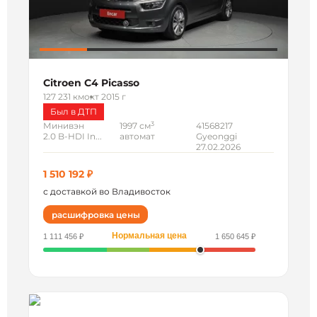
Citroen C4 Picasso
127 231 км
окт 2015 г
Был в ДТП
3
Минивэн
1997 см
41568217
2.0 B-HDI In...
автомат
Gyeonggi
27.02.2026
1 510 192 ₽
с доставкой во Владивосток
расшифровка цены
Нормальная цена
1 111 456 ₽
1 650 645 ₽