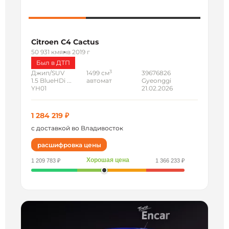
Citroen C4 Cactus
50 931 км
янв 2019 г
Был в ДТП
3
Джип/SUV
1499 см
39676826
1.5 BlueHDi ...
автомат
Gyeonggi
YH01
21.02.2026
1 284 219 ₽
с доставкой во Владивосток
расшифровка цены
Хорошая цена
1 209 783 ₽
1 366 233 ₽