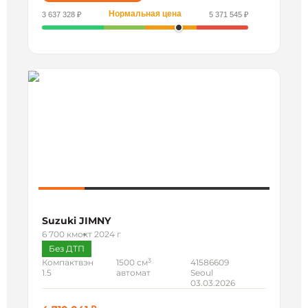
Нормальная цена
3 637 328 ₽
5 371 545 ₽
Suzuki JIMNY
6 700 км
окт 2024 г
Без ДТП
3
Компактвэн
1500 см
41586609
1.5
автомат
Seoul
03.03.2026