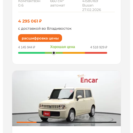
Компактвэн
660 см
41580169
0.6
автомат
Busan
27.02.2026
4 295 061 ₽
с доставкой во Владивосток
расшифровка цены
Хорошая цена
4 145 944 ₽
4 518 929 ₽