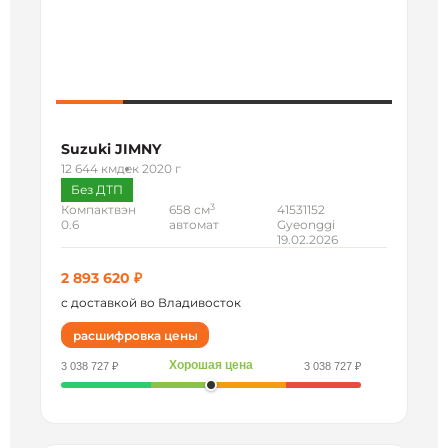
Suzuki JIMNY
12 644 км
дек 2020 г
Без ДТП
3
Компактвэн
658 см
41531152
0.6
автомат
Gyeonggi
19.02.2026
2 893 620 ₽
с доставкой во Владивосток
расшифровка цены
Хорошая цена
3 038 727 ₽
3 038 727 ₽