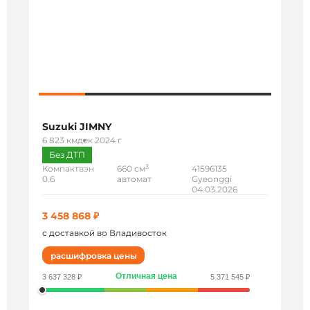
Suzuki JIMNY
6 823 км
дек 2024 г
Без ДТП
3
Компактвэн
660 см
41596135
0.6
автомат
Gyeonggi
04.03.2026
3 458 868 ₽
с доставкой во Владивосток
расшифровка цены
Отличная цена
3 637 328 ₽
5 371 545 ₽