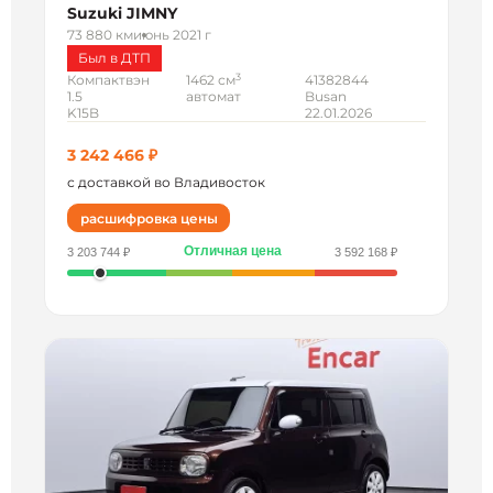
Suzuki JIMNY
73 880 км
июнь 2021 г
Был в ДТП
3
Компактвэн
1462 см
41382844
1.5
автомат
Busan
K15B
22.01.2026
3 242 466 ₽
с доставкой во Владивосток
расшифровка цены
Отличная цена
3 203 744 ₽
3 592 168 ₽