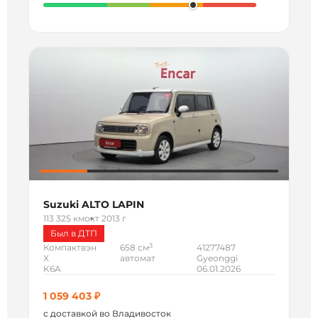
Suzuki ALTO LAPIN
113 325 км
окт 2013 г
Был в ДТП
3
Компактвэн
658 см
41277487
X
автомат
Gyeonggi
K6A
06.01.2026
1 059 403 ₽
с доставкой во Владивосток