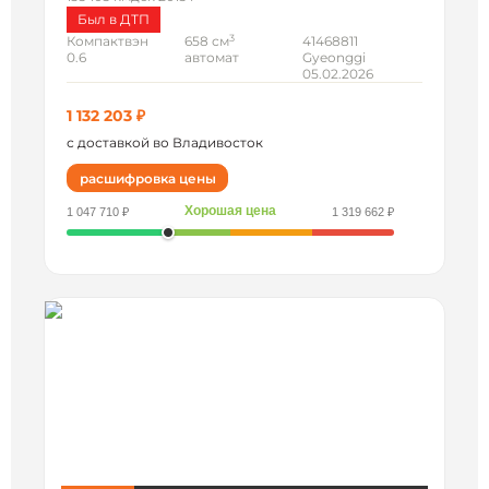
Был в ДТП
3
Компактвэн
658 см
41468811
0.6
автомат
Gyeonggi
05.02.2026
1 132 203 ₽
с доставкой во Владивосток
расшифровка цены
Хорошая цена
1 047 710 ₽
1 319 662 ₽