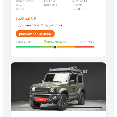
3
Компактвэн
658 см
41393288
0.6
автомат
Busan
R06A
23.01.2026
1 451 403 ₽
с доставкой во Владивосток
расшифровка цены
Хорошая цена
1 519 710 ₽
1 519 710 ₽