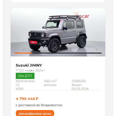
Suzuki JIMNY
7 722 км
дек 2024 г
Без ДТП
3
Компактвэн
1462 см
41585255
1.5
автомат
Busan
K15B
03.03.2026
4 790 445 ₽
с доставкой во Владивосток
расшифровка цены