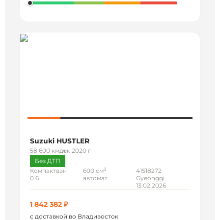
Suzuki HUSTLER
58 600 км
дек 2020 г
Без ДТП
3
Компактвэн
600 см
41518272
0.6
автомат
Gyeonggi
13.02.2026
1 842 382 ₽
с доставкой во Владивосток