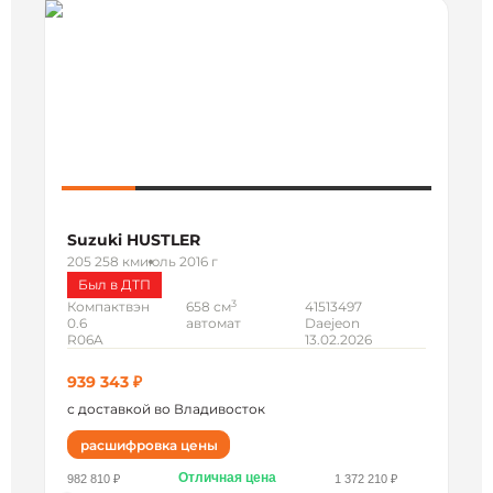
Suzuki HUSTLER
205 258 км
июль 2016 г
Был в ДТП
3
Компактвэн
658 см
41513497
0.6
автомат
Daejeon
R06A
13.02.2026
939 343 ₽
с доставкой во Владивосток
расшифровка цены
Отличная цена
982 810 ₽
1 372 210 ₽