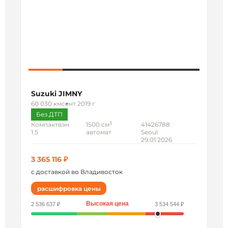
Suzuki JIMNY
60 030 км
сент 2019 г
Без ДТП
3
Компактвэн
1500 см
41426788
1.5
автомат
Seoul
29.01.2026
3 365 116 ₽
с доставкой во Владивосток
расшифровка цены
Высокая цена
2 536 637 ₽
3 534 544 ₽