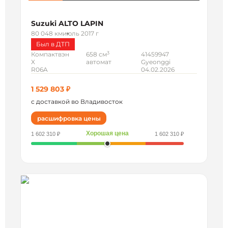
Suzuki ALTO LAPIN
80 048 км
июль 2017 г
Был в ДТП
3
Компактвэн
658 см
41459947
X
автомат
Gyeonggi
R06A
04.02.2026
1 529 803 ₽
с доставкой во Владивосток
расшифровка цены
Хорошая цена
1 602 310 ₽
1 602 310 ₽