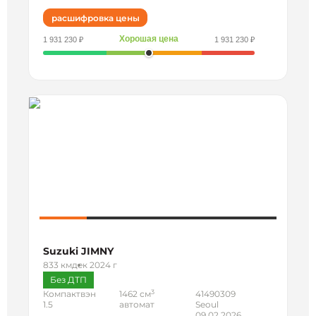
расшифровка цены
Хорошая цена
1 931 230 ₽
1 931 230 ₽
Suzuki JIMNY
833 км
дек 2024 г
Без ДТП
3
Компактвэн
1462 см
41490309
1.5
автомат
Seoul
09.02.2026