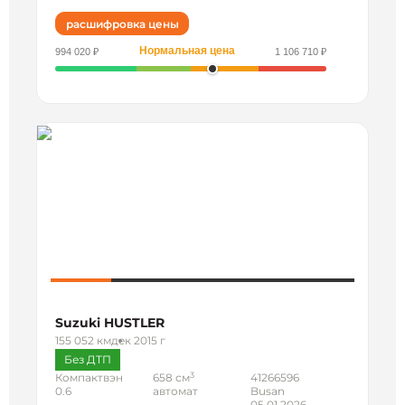
расшифровка цены
Нормальная цена
994 020 ₽
1 106 710 ₽
Suzuki HUSTLER
155 052 км
дек 2015 г
Без ДТП
3
Компактвэн
658 см
41266596
0.6
автомат
Busan
05.01.2026