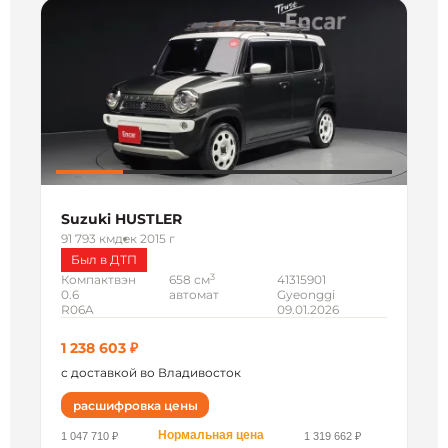
Suzuki HUSTLER
91 793 км
дек 2015 г
Был в ДТП
3
Компактвэн
658 см
41315901
0.6
автомат
Gyeonggi
R06A
09.01.2026
1 238 603 ₽
с доставкой во Владивосток
расшифровка цены
Нормальная цена
1 047 710 ₽
1 319 662 ₽