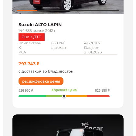
Suzuki ALTO LAPIN
144 655 км
дек 2012 г
Был в ДТП
3
Компактвэн
658 см
41376767
X
автомат
Daejeon
K6A
21.01.2026
793 743 ₽
с доставкой во Владивосток
расшифровка цены
Хорошая цена
826 950 ₽
826 950 ₽