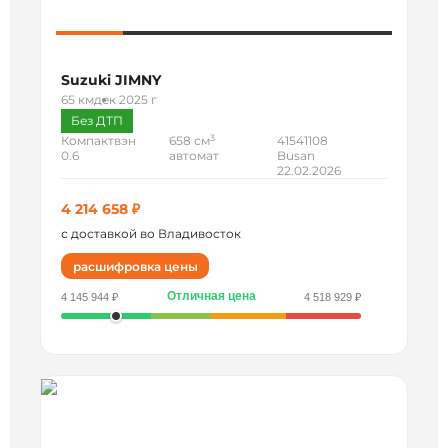
Suzuki JIMNY
65 км
дек 2025 г
Без ДТП
3
Компактвэн
658 см
41541108
0.6
автомат
Busan
22.02.2026
4 214 658 ₽
с доставкой во Владивосток
расшифровка цены
Отличная цена
4 145 944 ₽
4 518 929 ₽