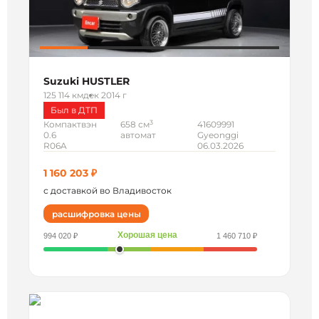
Suzuki HUSTLER
125 114 км
дек 2014 г
Был в ДТП
3
Компактвэн
658 см
41609991
0.6
автомат
Gyeonggi
R06A
06.03.2026
1 160 203 ₽
с доставкой во Владивосток
расшифровка цены
Хорошая цена
994 020 ₽
1 460 710 ₽