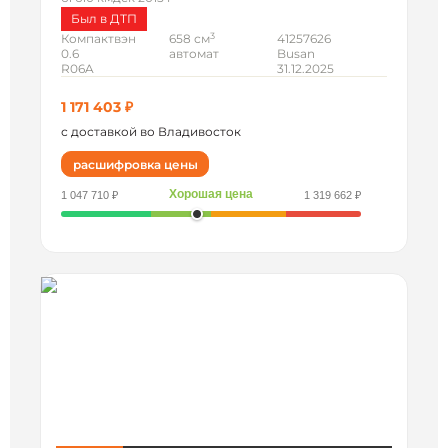
Был в ДТП
3
Компактвэн
658 см
41257626
0.6
автомат
Busan
R06A
31.12.2025
1 171 403 ₽
с доставкой во Владивосток
расшифровка цены
Хорошая цена
1 047 710 ₽
1 319 662 ₽