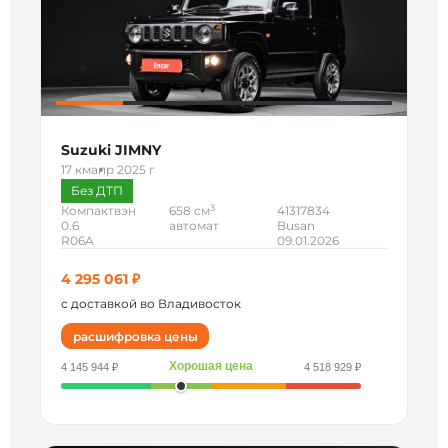
Suzuki JIMNY
17 км
апр 2025 г
Без ДТП
3
Компактвэн
658 см
41317834
0.6
автомат
Busan
R06A
09.01.2026
4 295 061 ₽
с доставкой во Владивосток
расшифровка цены
Хорошая цена
4 145 944 ₽
4 518 929 ₽