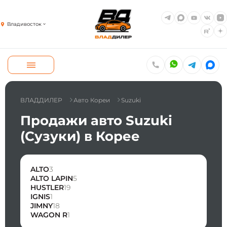
Владивосток
ВЛАДДИЛЕР
Авто Кореи
Suzuki
Продажи авто Suzuki
(Сузуки) в Корее
ALTO
3
ALTO LAPIN
5
HUSTLER
19
IGNIS
1
JIMNY
18
WAGON R
1