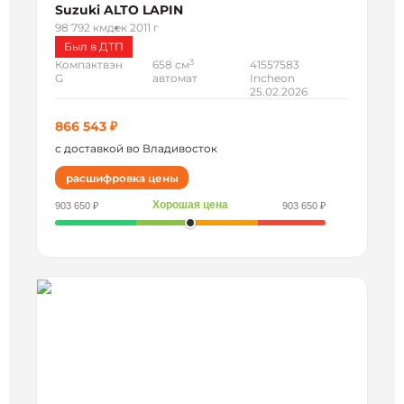
Suzuki ALTO LAPIN
98 792 км
дек 2011 г
Был в ДТП
3
Компактвэн
658 см
41557583
G
автомат
Incheon
25.02.2026
866 543 ₽
с доставкой во Владивосток
расшифровка цены
Хорошая цена
903 650 ₽
903 650 ₽