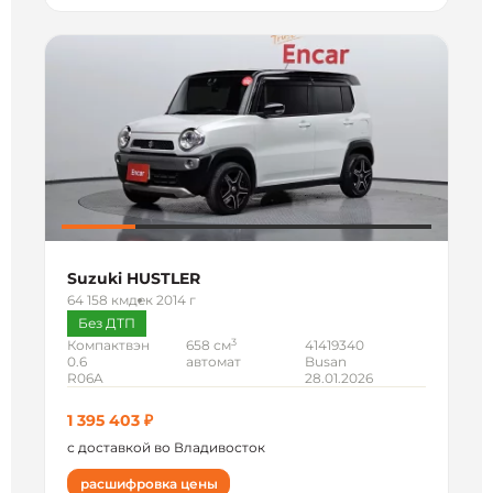
Suzuki HUSTLER
64 158 км
дек 2014 г
Без ДТП
3
Компактвэн
658 см
41419340
0.6
автомат
Busan
R06A
28.01.2026
1 395 403 ₽
с доставкой во Владивосток
расшифровка цены