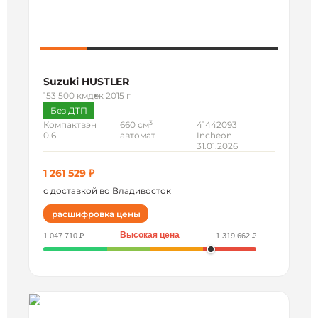
Suzuki HUSTLER
153 500 км
дек 2015 г
Без ДТП
3
Компактвэн
660 см
41442093
0.6
автомат
Incheon
31.01.2026
1 261 529 ₽
с доставкой во Владивосток
расшифровка цены
Высокая цена
1 047 710 ₽
1 319 662 ₽