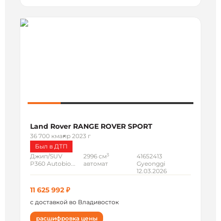
Land Rover RANGE ROVER SPORT
36 700 км
апр 2023 г
Был в ДТП
3
Джип/SUV
2996 см
41652413
P360 Autobio...
автомат
Gyeonggi
12.03.2026
11 625 992 ₽
с доставкой во Владивосток
расшифровка цены