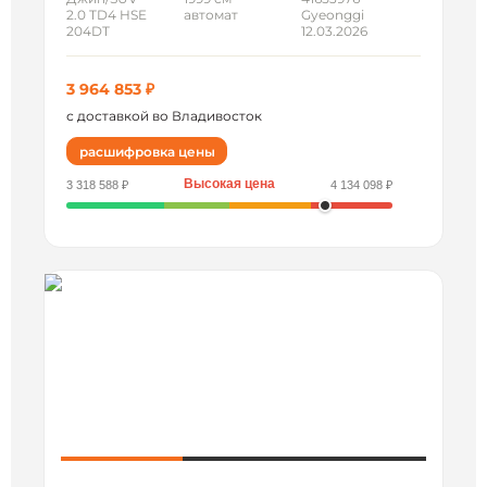
2.0 TD4 HSE
автомат
Gyeonggi
204DT
12.03.2026
3 964 853 ₽
с доставкой во Владивосток
расшифровка цены
Высокая цена
3 318 588 ₽
4 134 098 ₽