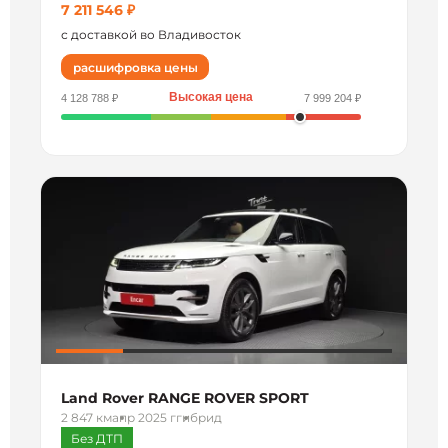
7 211 546 ₽
с доставкой во Владивосток
расшифровка цены
Высокая цена
4 128 788 ₽
7 999 204 ₽
Land Rover RANGE ROVER SPORT
2 847 км
апр 2025 г
гибрид
Без ДТП