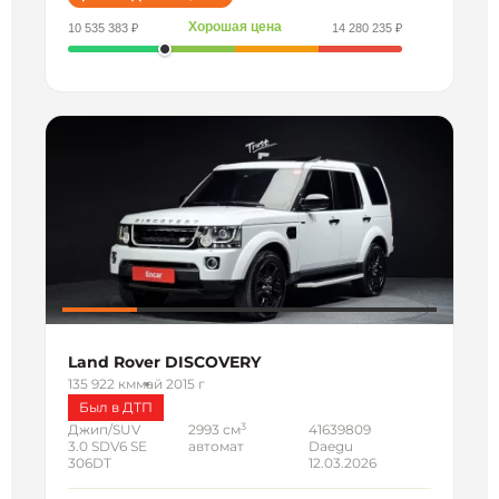
Хорошая цена
10 535 383 ₽
14 280 235 ₽
Land Rover DISCOVERY
135 922 км
май 2015 г
Был в ДТП
3
Джип/SUV
2993 см
41639809
3.0 SDV6 SE
автомат
Daegu
306DT
12.03.2026