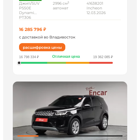
3
Джип/SUV
2996 см
41638201
P550E
автомат
Incheon
Dynami...
12.03.2026
PT306
16 285 796 ₽
с доставкой во Владивосток
расшифровка цены
Отличная цена
16 798 334 ₽
19 362 085 ₽