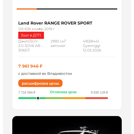
Land Rover RANGE ROVER SPORT
126 636 км
апр 2019 г
Был в ДТП
3
Джип/SUV
2993 см
41638441
3.0 SDV6 AB ...
автомат
Gyeonggi
306DT
12.03.2026
7 961 946 ₽
с доставкой во Владивосток
расшифровка цены
Отличная цена
7 716 594 ₽
8 830 128 ₽