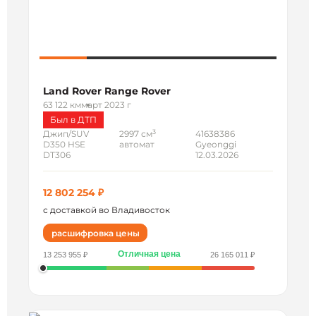
Land Rover Range Rover
63 122 км
март 2023 г
Был в ДТП
3
Джип/SUV
2997 см
41638386
D350 HSE
автомат
Gyeonggi
DT306
12.03.2026
12 802 254 ₽
с доставкой во Владивосток
расшифровка цены
Отличная цена
13 253 955 ₽
26 165 011 ₽