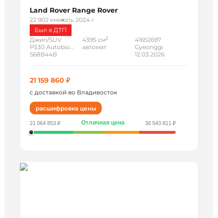
Land Rover Range Rover
22 902 км
июль 2024 г
Был в ДТП
3
Джип/SUV
4395 см
41652697
P530 Autobio...
автомат
Gyeonggi
S68B44B
12.03.2026
21 159 860 ₽
с доставкой во Владивосток
расшифровка цены
Отличная цена
21 064 853 ₽
30 543 811 ₽