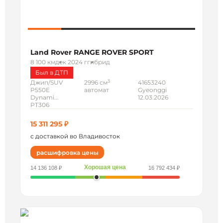
Land Rover RANGE ROVER SPORT
8 100 км
дек 2024 г
гибрид
Был в ДТП
3
Джип/SUV
2996 см
41653240
P550E
автомат
Gyeonggi
Dynami...
12.03.2026
PT306
15 311 295 ₽
с доставкой во Владивосток
расшифровка цены
Хорошая цена
14 136 108 ₽
16 792 434 ₽