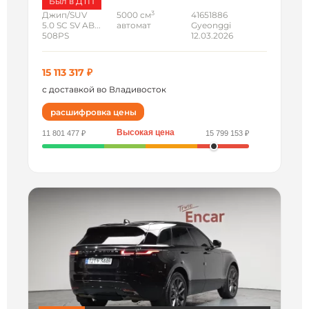
Был в ДТП
3
Джип/SUV
5000 см
41651886
5.0 SC SV AB...
автомат
Gyeonggi
508PS
12.03.2026
15 113 317 ₽
с доставкой во Владивосток
расшифровка цены
Высокая цена
11 801 477 ₽
15 799 153 ₽