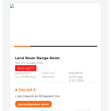
Land Rover Range Rover
188 817 км
дек 2016 г
Был в ДТП
3
Джип/SUV
4367 см
41649975
4.4 SDV8 Vog...
автомат
Gyeonggi
12.03.2026
8 705 347 ₽
с доставкой во Владивосток
расшифровка цены