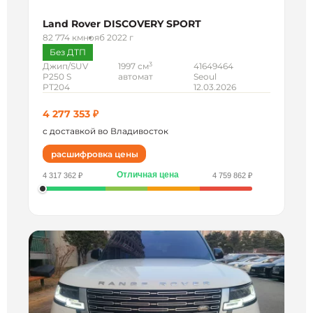
Land Rover DISCOVERY SPORT
82 774 км
нояб 2022 г
Без ДТП
3
Джип/SUV
1997 см
41649464
P250 S
автомат
Seoul
PT204
12.03.2026
4 277 353 ₽
с доставкой во Владивосток
расшифровка цены
Отличная цена
4 317 362 ₽
4 759 862 ₽