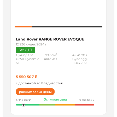
Land Rover RANGE ROVER EVOQUE
12 236 км
дек 2024 г
Без ДТП
3
Джип/SUV
1997 см
41649783
P250 Dynamic
автомат
Gyeonggi
SE
12.03.2026
5 550 507 ₽
с доставкой во Владивосток
расшифровка цены
Отличная цена
5 441 159 ₽
6 556 561 ₽