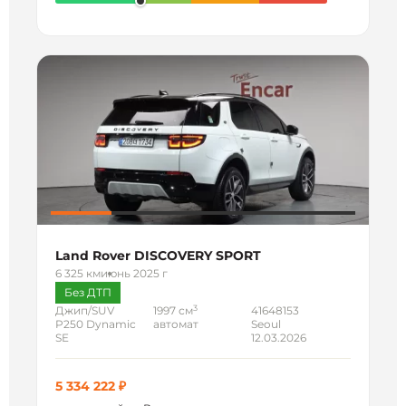
Land Rover DISCOVERY SPORT
6 325 км
июнь 2025 г
Без ДТП
3
Джип/SUV
1997 см
41648153
P250 Dynamic
автомат
Seoul
SE
12.03.2026
5 334 222 ₽