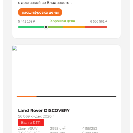
с доставкой во Владивосток
расшифровка цены
Хорошая цена
5 441 159 ₽
6 556 561 ₽
Land Rover DISCOVERY
56 069 км
дек 2020 г
Был в ДТП
3
Джип/SUV
2993 см
41651252
3.0 SD6 HSE
автомат
Gyeonggi