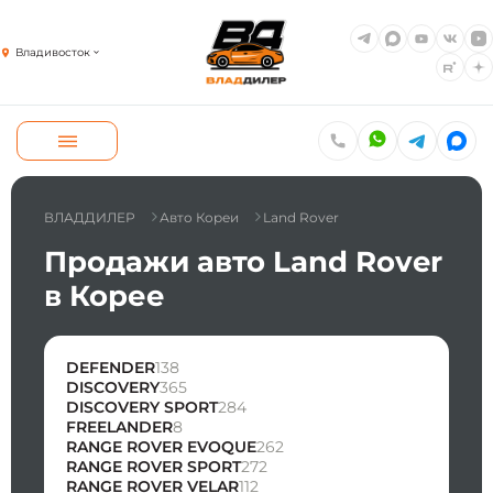
Владивосток
ВЛАДДИЛЕР
Авто Кореи
Land Rover
Продажи авто Land Rover
в Корее
DEFENDER
138
DISCOVERY
365
DISCOVERY SPORT
284
FREELANDER
8
RANGE ROVER EVOQUE
262
RANGE ROVER SPORT
272
RANGE ROVER VELAR
112