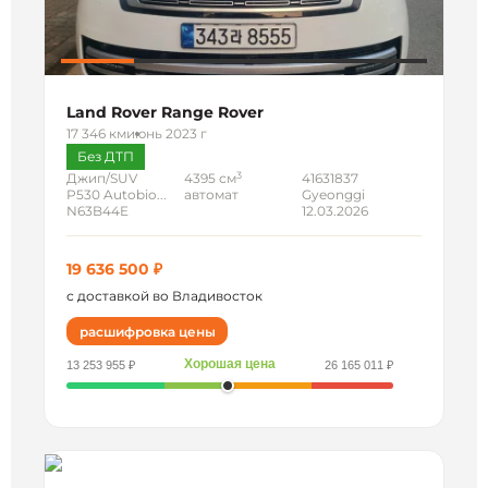
Land Rover Range Rover
17 346 км
июнь 2023 г
Без ДТП
3
Джип/SUV
4395 см
41631837
P530 Autobio...
автомат
Gyeonggi
N63B44E
12.03.2026
19 636 500 ₽
с доставкой во Владивосток
расшифровка цены
Хорошая цена
13 253 955 ₽
26 165 011 ₽