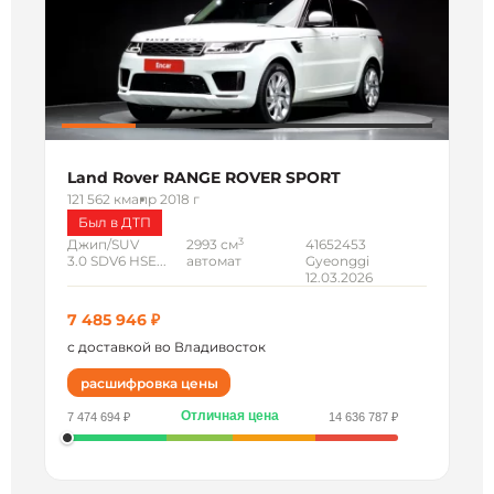
Land Rover RANGE ROVER SPORT
121 562 км
апр 2018 г
Был в ДТП
3
Джип/SUV
2993 см
41652453
3.0 SDV6 HSE...
автомат
Gyeonggi
12.03.2026
7 485 946 ₽
с доставкой во Владивосток
расшифровка цены
Отличная цена
7 474 694 ₽
14 636 787 ₽