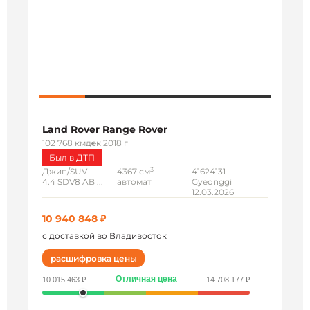
Land Rover Range Rover
102 768 км
дек 2018 г
Был в ДТП
3
Джип/SUV
4367 см
41624131
4.4 SDV8 AB ...
автомат
Gyeonggi
12.03.2026
10 940 848 ₽
с доставкой во Владивосток
расшифровка цены
Отличная цена
10 015 463 ₽
14 708 177 ₽