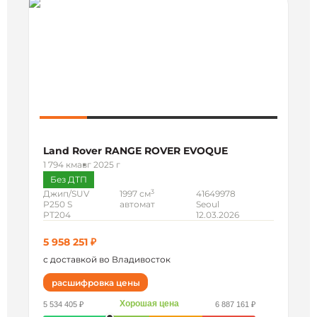
Land Rover RANGE ROVER EVOQUE
1 794 км
авг 2025 г
Без ДТП
3
Джип/SUV
1997 см
41649978
P250 S
автомат
Seoul
PT204
12.03.2026
5 958 251 ₽
с доставкой во Владивосток
расшифровка цены
Хорошая цена
5 534 405 ₽
6 887 161 ₽