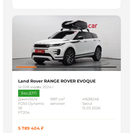
Land Rover RANGE ROVER EVOQUE
14 028 км
дек 2024 г
Без ДТП
3
Джип/SUV
1997 см
41638246
P250 Dynamic
автомат
Seoul
SE
12.03.2026
PT204
5 789 404 ₽