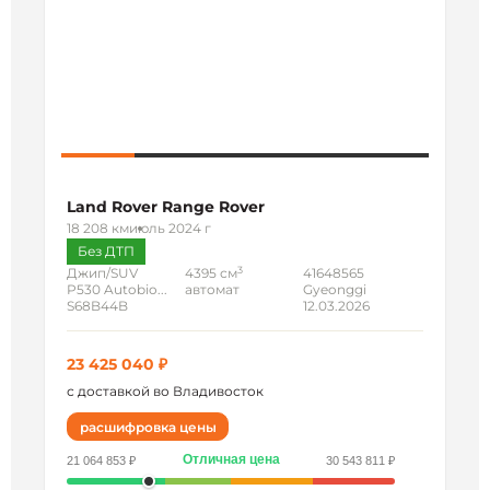
Land Rover Range Rover
18 208 км
июль 2024 г
Без ДТП
3
Джип/SUV
4395 см
41648565
P530 Autobio...
автомат
Gyeonggi
S68B44B
12.03.2026
23 425 040 ₽
с доставкой во Владивосток
расшифровка цены
Отличная цена
21 064 853 ₽
30 543 811 ₽