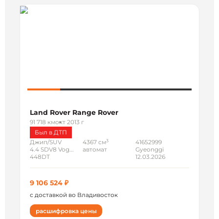
Land Rover Range Rover
91 718 км
окт 2013 г
Был в ДТП
3
Джип/SUV
4367 см
41652999
4.4 SDV8 Vog...
автомат
Gyeonggi
448DT
12.03.2026
9 106 524 ₽
с доставкой во Владивосток
расшифровка цены