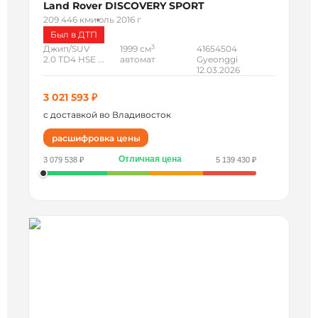
Land Rover DISCOVERY SPORT
209 446 км
июль 2016 г
Был в ДТП
3
Джип/SUV
1999 см
41654504
2.0 TD4 HSE ...
автомат
Gyeonggi
12.03.2026
3 021 593 ₽
с доставкой во Владивосток
расшифровка цены
Отличная цена
3 079 538 ₽
5 139 430 ₽