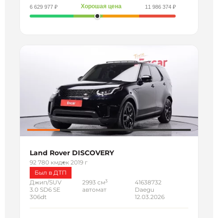
Хорошая цена
6 629 977 ₽
11 986 374 ₽
Land Rover DISCOVERY
92 780 км
дек 2019 г
Был в ДТП
3
Джип/SUV
2993 см
41638732
3.0 SD6 SE
автомат
Daegu
306dt
12.03.2026