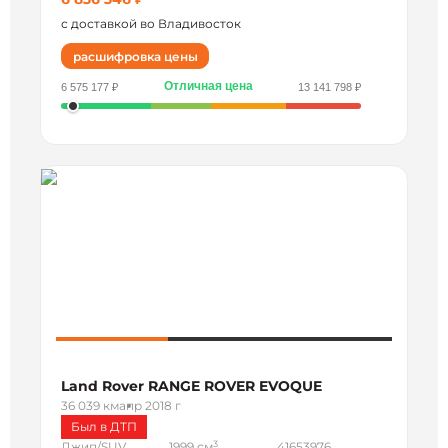
с доставкой во Владивосток
расшифровка цены
Отличная цена
6 575 177 ₽
13 141 798 ₽
Land Rover RANGE ROVER EVOQUE
36 039 км
апр 2018 г
Был в ДТП
3
Джип/SUV
1999 см
41653976