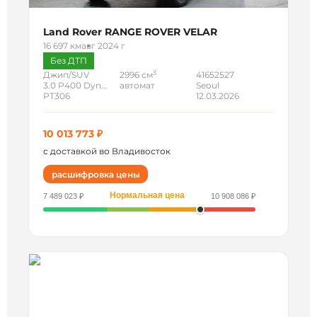
Land Rover RANGE ROVER VELAR
16 697 км
авг 2024 г
Без ДТП
3
Джип/SUV
2996 см
41652527
3.0 P400 Dyn...
автомат
Seoul
PT306
12.03.2026
10 013 773 ₽
с доставкой во Владивосток
расшифровка цены
Нормальная цена
7 489 023 ₽
10 908 086 ₽