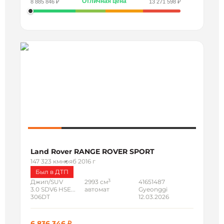
Отличная цена
8 885 846 ₽
13 271 598 ₽
Land Rover RANGE ROVER SPORT
147 323 км
нояб 2016 г
Был в ДТП
3
Джип/SUV
2993 см
41651487
3.0 SDV6 HSE...
автомат
Gyeonggi
306DT
12.03.2026
6 836 346 ₽