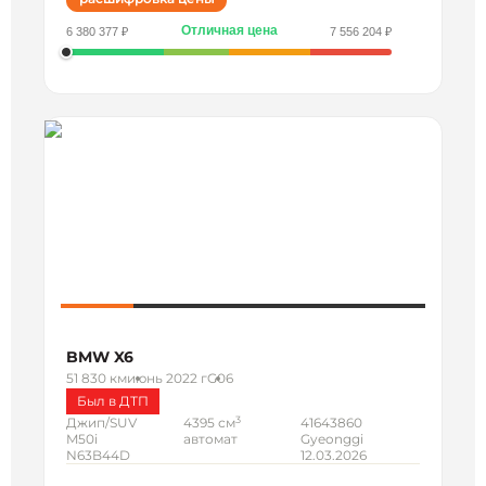
Отличная цена
6 380 377 ₽
7 556 204 ₽
BMW X6
51 830 км
июнь 2022 г
G06
Был в ДТП
3
Джип/SUV
4395 см
41643860
M50i
автомат
Gyeonggi
N63B44D
12.03.2026