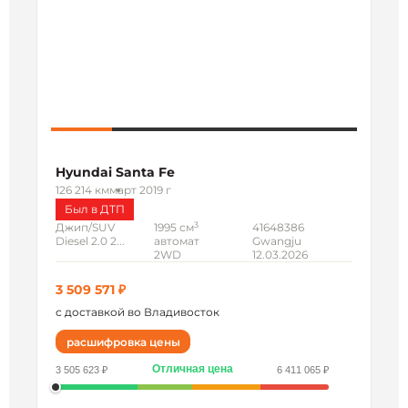
Hyundai Santa Fe
126 214 км
март 2019 г
Был в ДТП
3
Джип/SUV
1995 см
41648386
Diesel 2.0 2...
автомат
Gwangju
2WD
12.03.2026
3 509 571 ₽
с доставкой во Владивосток
расшифровка цены
Отличная цена
3 505 623 ₽
6 411 065 ₽