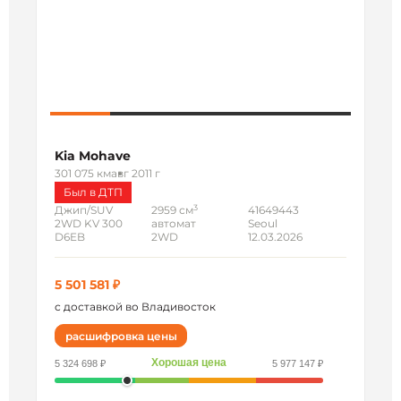
Kia Mohave
301 075 км
авг 2011 г
Был в ДТП
3
Джип/SUV
2959 см
41649443
2WD KV 300
автомат
Seoul
D6EB
2WD
12.03.2026
5 501 581 ₽
с доставкой во Владивосток
расшифровка цены
Хорошая цена
5 324 698 ₽
5 977 147 ₽