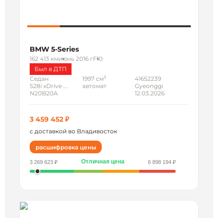
BMW 5-Series
162 413 км
июнь 2016 г
F10
Был в ДТП
3
Седан
1997 см
41652239
528i xDrive ...
автомат
Gyeonggi
N20B20A
12.03.2026
3 459 452 ₽
с доставкой во Владивосток
расшифровка цены
Отличная цена
3 269 623 ₽
6 898 194 ₽