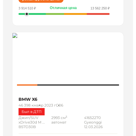
Отличная цена
3 914 510 ₽
13 562 250 ₽
BMW X6
46 398 км
апр 2023 г
G06
Был в ДТП
3
Джип/SUV
2993 см
41652270
xDrive30d M ...
автомат
Gyeonggi
B57D30B
12.03.2026