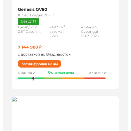
Genesis GV80
103 430 км
дек 2021 г
Без ДТП
3
Джип/SUV
2497 см
41644269
2.5T Gasolin...
автомат
Gyeonggi
2WD
12.03.2026
7 144 988 ₽
с доставкой во Владивосток
расшифровка цены
Отличная цена
6 466 090 ₽
10 310 407 ₽