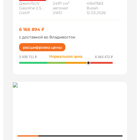
3
Джип/SUV
2497 см
41647663
Gasoline 2.5...
автомат
Busan
G4KP
2WD
12.03.2026
6 166 894 ₽
с доставкой во Владивосток
расшифровка цены
Нормальная цена
3 938 711 ₽
6 943 472 ₽