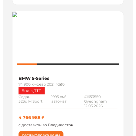
BMW 5-Series
74 900 км
февр 2021 г
G30
Был в ДТП
3
Седан
1995 см
41653550
523d M Sport
автомат
Gyeongnam
12.03.2026
4 766 988 ₽
с доставкой во Владивосток
расшифровка цены