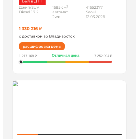
Был в ДТП
3
Джип/SUV
1685 см
41652377
Diesel 1.7 2...
автомат
Seoul
2wd
12.03.2026
1 330 216 ₽
с доставкой во Владивосток
расшифровка цены
Отличная цена
1 217 169 ₽
7 252 094 ₽