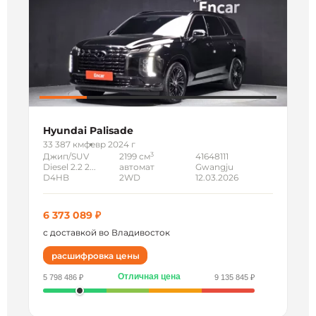
Hyundai Palisade
33 387 км
февр 2024 г
3
Джип/SUV
2199 см
41648111
Diesel 2.2 2...
автомат
Gwangju
D4HB
2WD
12.03.2026
6 373 089 ₽
с доставкой во Владивосток
расшифровка цены
Отличная цена
5 798 486 ₽
9 135 845 ₽