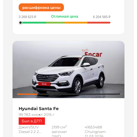
расшифровка цены
Отличная цена
3 269 623 ₽
6 204 565 ₽
Hyundai Santa Fe
99 783 км
окт 2015 г
Был в ДТП
3
Джип/SUV
2199 см
41653488
Diesel 2.2 2...
автомат
Chungnam
2WD
12.03.2026