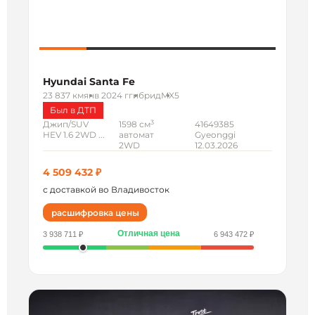
Hyundai Santa Fe
23 837 км
янв 2024 г
гибрид
MX5
Был в ДТП
3
Джип/SUV
1598 см
41649385
HEV 1.6 2WD ...
автомат
Gyeonggi
2WD
12.03.2026
4 509 432 ₽
с доставкой во Владивосток
расшифровка цены
Отличная цена
3 938 711 ₽
6 943 472 ₽