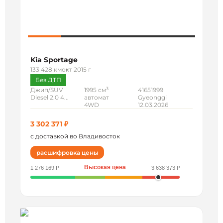
Kia Sportage
133 428 км
окт 2015 г
Без ДТП
3
Джип/SUV
1995 см
41651999
Diesel 2.0 4...
автомат
Gyeonggi
4WD
12.03.2026
3 302 371 ₽
с доставкой во Владивосток
расшифровка цены
Высокая цена
1 276 169 ₽
3 638 373 ₽