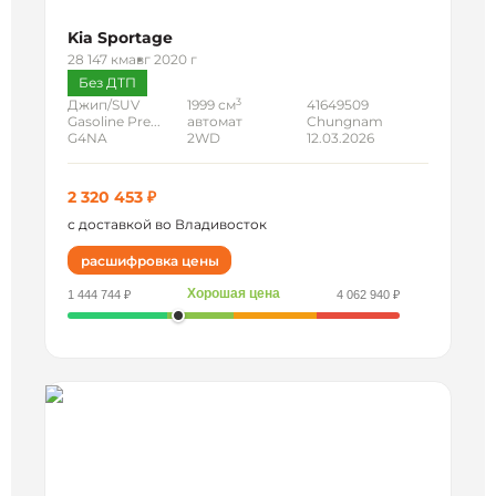
Kia Sportage
28 147 км
авг 2020 г
Без ДТП
3
Джип/SUV
1999 см
41649509
Gasoline Pre...
автомат
Chungnam
G4NA
2WD
12.03.2026
2 320 453 ₽
с доставкой во Владивосток
расшифровка цены
Хорошая цена
1 444 744 ₽
4 062 940 ₽