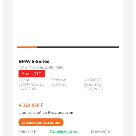
BMW 5-Series
147 447 км
апр 2018 г
G30
Был в ДТП
3
Седан
1998 см
41639075
530i M Sport...
автомат
Gyeonggi
B46B20B
12.03.2026
4 329 850 ₽
с доставкой во Владивосток
расшифровка цены
Отличная цена
3 554 147 ₽
10 908 597 ₽