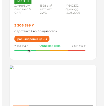
Без ДТП
3
Джип/SUV
1598 см
41642332
Gasoline 1.6...
автомат
Gyeonggi
G4FP
2WD
12.03.2026
3 306 399 ₽
с доставкой во Владивосток
расшифровка цены
Отличная цена
2 186 134 ₽
7 613 157 ₽