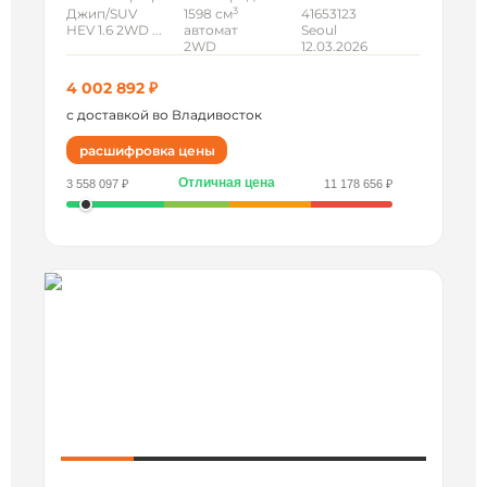
3
Джип/SUV
1598 см
41653123
HEV 1.6 2WD ...
автомат
Seoul
2WD
12.03.2026
4 002 892 ₽
с доставкой во Владивосток
расшифровка цены
Отличная цена
3 558 097 ₽
11 178 656 ₽