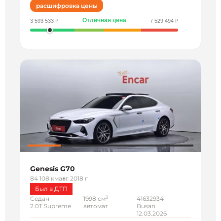
расшифровка цены
Отличная цена
3 593 533 ₽
7 529 494 ₽
Genesis G70
84 108 км
авг 2018 г
Был в ДТП
3
Седан
1998 см
41632934
2.0T Supreme
автомат
Busan
12.03.2026