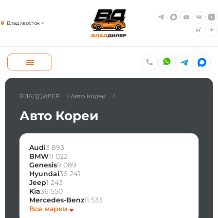
Владивосток
ВЛАДДИЛЕР
Авто Кореи
Авто Кореи
Audi
3 893
BMW
11 022
Genesis
9 089
Hyundai
36 241
Jeep
1 243
Kia
36 550
Mercedes-Benz
11 533
Все марки