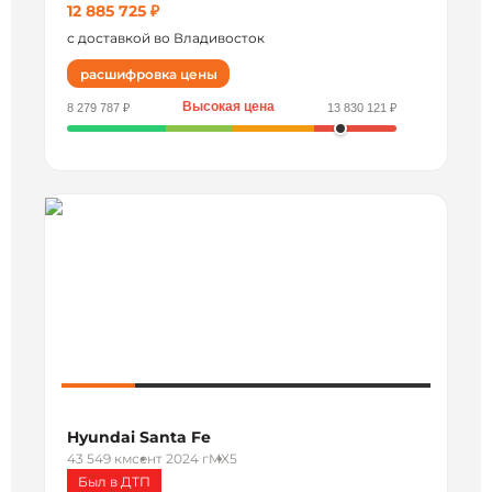
12 885 725 ₽
с доставкой во Владивосток
расшифровка цены
Высокая цена
8 279 787 ₽
13 830 121 ₽
Hyundai Santa Fe
43 549 км
сент 2024 г
MX5
Был в ДТП