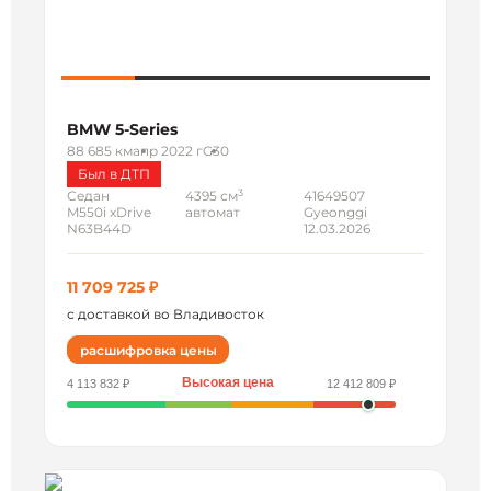
BMW 5-Series
88 685 км
апр 2022 г
G30
Был в ДТП
3
Седан
4395 см
41649507
M550i xDrive
автомат
Gyeonggi
N63B44D
12.03.2026
11 709 725 ₽
с доставкой во Владивосток
расшифровка цены
Высокая цена
4 113 832 ₽
12 412 809 ₽