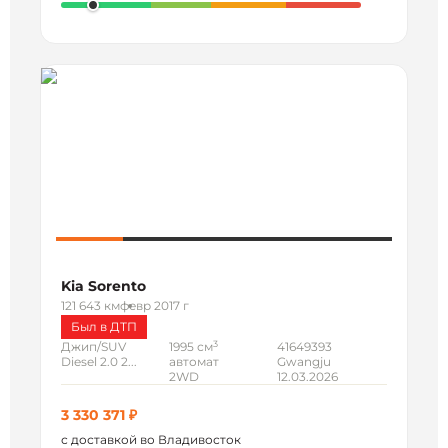
Kia Sorento
121 643 км
февр 2017 г
Был в ДТП
3
Джип/SUV
1995 см
41649393
Diesel 2.0 2...
автомат
Gwangju
2WD
12.03.2026
3 330 371 ₽
с доставкой во Владивосток