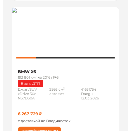
BMW X6
193 801 км
янв 2016 г
F16
Был в ДТП
3
Джип/SUV
2993 см
41651754
xDrive 30d
автомат
Daegu
N57D30A
12.03.2026
6 267 729 ₽
с доставкой во Владивосток
расшифровка цены