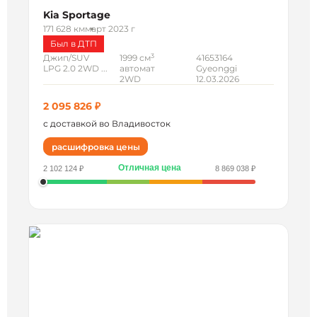
Kia Sportage
171 628 км
март 2023 г
Был в ДТП
3
Джип/SUV
1999 см
41653164
LPG 2.0 2WD ...
автомат
Gyeonggi
2WD
12.03.2026
2 095 826 ₽
с доставкой во Владивосток
расшифровка цены
Отличная цена
2 102 124 ₽
8 869 038 ₽