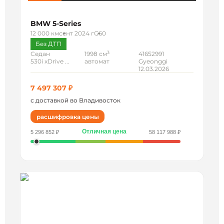
BMW 5-Series
12 000 км
сент 2024 г
G60
Без ДТП
3
Седан
1998 см
41652991
530i xDrive ...
автомат
Gyeonggi
12.03.2026
7 497 307 ₽
с доставкой во Владивосток
расшифровка цены
Отличная цена
5 296 852 ₽
58 117 988 ₽