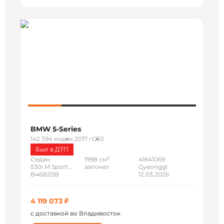
BMW 5-Series
142 394 км
дек 2017 г
G30
Был в ДТП
3
Седан
1998 см
41641069
530i M Sport...
автомат
Gyeonggi
B46B20B
12.03.2026
4 119 073 ₽
с доставкой во Владивосток