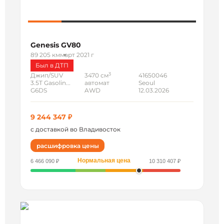
Genesis GV80
89 205 км
март 2021 г
Был в ДТП
3
Джип/SUV
3470 см
41650046
3.5T Gasolin...
автомат
Seoul
G6DS
AWD
12.03.2026
9 244 347 ₽
с доставкой во Владивосток
расшифровка цены
Нормальная цена
6 466 090 ₽
10 310 407 ₽