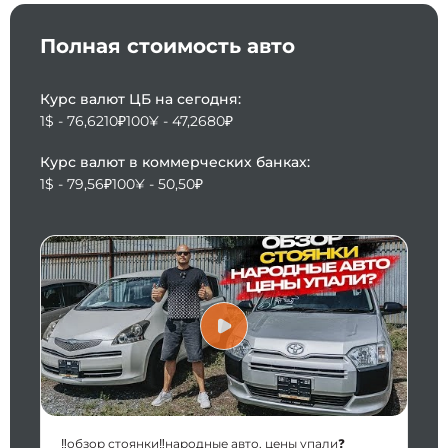
Полная стоимость авто
Курс валют ЦБ на сегодня:
1$ - 76,6210₽
100¥ - 47,2680₽
Курс валют в коммерческих банках:
1$ - 79,56₽
100¥ - 50,50₽
‼️обзор стоянки‼️народные авто, цены упали❓