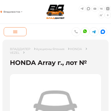
Владивосток
ВЛАДДИЛЕР
Аукционы Япония
HONDA
VEZEL
HONDA Array г., лот №