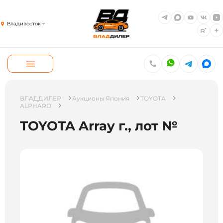
Владивосток
ВЛАДДИЛЕР
Аукционы Япония
TOYOTA
ALPHARD
TOYOTA Array г., лот №