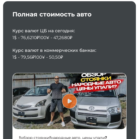
Полная стоимость авто
Курс валют ЦБ на сегодня:
1$ - 76,6210₽
100¥ - 47,2680₽
Курс валют в коммерческих банках:
1$ - 79,56₽
100¥ - 50,50₽
‼️обзор стоянки‼️народные авто, цены упали❓