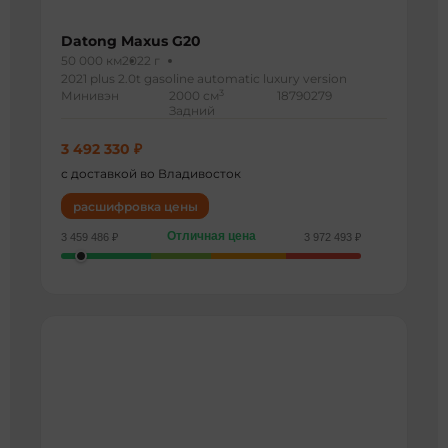
Datong Maxus G20
50 000 км
2022 г
2021 plus 2.0t gasoline automatic luxury version
3
Минивэн
2000 см
18790279
Задний
3 492 330 ₽
с доставкой во Владивосток
расшифровка цены
Отличная цена
3 459 486 ₽
3 972 493 ₽