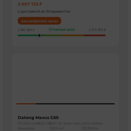
2 007 723 ₽
с доставкой во Владивосток
расшифровка цены
Отличная цена
1 887 963 ₽
2 371 353 ₽
Datong Maxus G50
70 000 км
2020 г
2020 1.5t automatic elite edition
3
Минивэн
1500 см
22538504