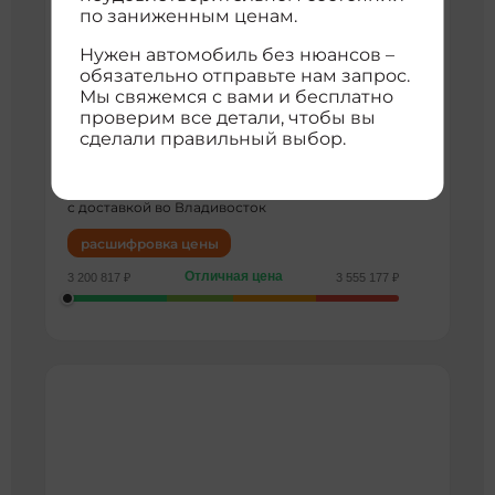
по заниженным ценам.
Нужен автомобиль без нюансов –
Datong Maxus G10
обязательно отправьте нам запрос.
120 000 км
2016 г
Мы свяжемся с вами и бесплатно
2015 2.0t automatic commemorative edition
проверим все детали, чтобы вы
3
Минивэн
2000 см
22055140
сделали правильный выбор.
Задний
3 200 817 ₽
с доставкой во Владивосток
расшифровка цены
Отличная цена
3 200 817 ₽
3 555 177 ₽