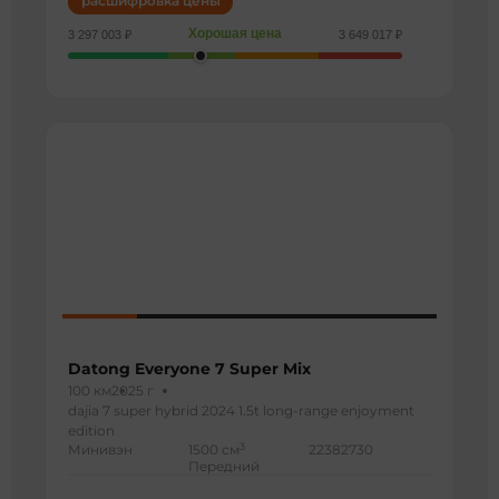
расшифровка цены
Хорошая цена
3 297 003 ₽
3 649 017 ₽
Datong Everyone 7 Super Mix
100 км
2025 г
dajia 7 super hybrid 2024 1.5t long-range enjoyment
edition
3
Минивэн
1500 см
22382730
Передний