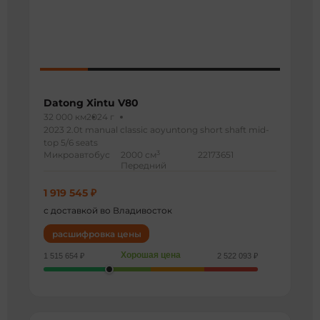
Datong Xintu V80
32 000 км
2024 г
2023 2.0t manual classic aoyuntong short shaft mid-
top 5/6 seats
3
Микроавтобус
2000 см
22173651
Передний
1 919 545 ₽
с доставкой во Владивосток
расшифровка цены
Хорошая цена
1 515 654 ₽
2 522 093 ₽