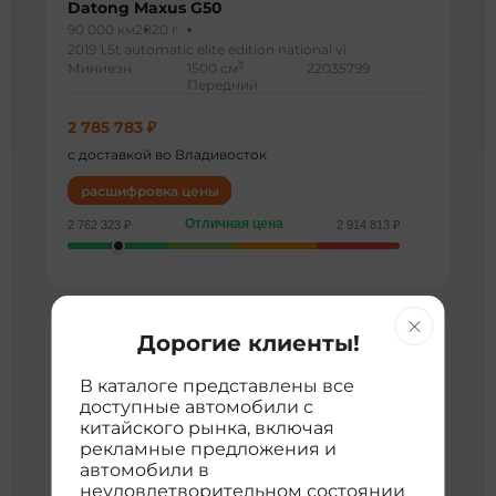
Datong Maxus G50
90 000 км
2020 г
2019 1.5t automatic elite edition national vi
3
Минивэн
1500 см
22035799
Передний
2 785 783 ₽
с доставкой во Владивосток
расшифровка цены
Отличная цена
2 762 323 ₽
2 914 813 ₽
Дорогие клиенты!
В каталоге представлены все
доступные автомобили с
китайского рынка, включая
рекламные предложения и
автомобили в
неудовлетворительном состоянии