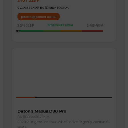
2 107 225 ₽
с доставкой во Владивосток
расшифровка цены
Отличная цена
2 248 391 ₽
2 405 468 ₽
Datong Maxus D90 Pro
84 000 км
2021 г
2020 2.0t gasoline four-wheel drive flagship version 6
seats