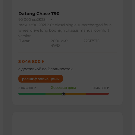
Datong Chase T90
90 000 км
2023 г
maxus t90 2021 2.0t diesel single supercharged four-
wheel drive long box high chassis manual comfort
version
3
Пикап
2000 см
22517575
4WD
3 046 800 ₽
с доставкой во Владивосток
расшифровка цены
Хорошая цена
3 046 800 ₽
3 046 800 ₽