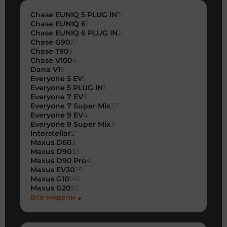
Chase EUNIQ 5 PLUG IN
3
Chase EUNIQ 6
1
Chase EUNIQ 6 PLUG IN
2
Chase G90
27
Chase T90
3
Chase V100
4
Dana V1
6
Everyone 5 EV
1
Everyone 5 PLUG IN
1
Everyone 7 EV
6
Everyone 7 Super Mix
22
Everyone 9 EV
4
Everyone 9 Super Mix
3
Interstellar
2
Maxus D60
3
Maxus D90
33
Maxus D90 Pro
4
Maxus EV30
25
Maxus G10
146
Maxus G20
92
Все модели