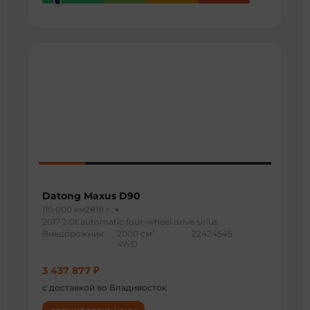
Datong Maxus D90
110 000 км
2018 г
2017 2.0t automatic four-wheel drive sirius
3
Внедорожник
2000 см
22424545
4WD
3 437 877 ₽
с доставкой во Владивосток