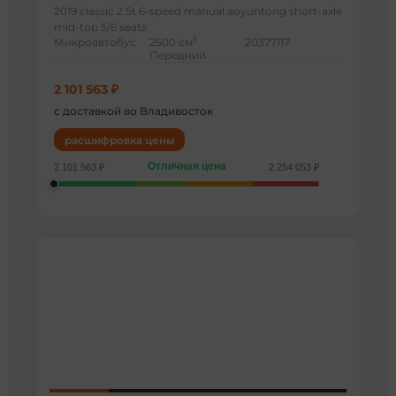
2019 classic 2.5t 6-speed manual aoyuntong short-axle
mid-top 5/6 seats
3
Микроавтобус
2500 см
20377117
Передний
2 101 563 ₽
с доставкой во Владивосток
расшифровка цены
Отличная цена
2 101 563 ₽
2 254 053 ₽