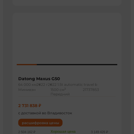
Datong Maxus G50
64 000 км
2022 г
2022 1.5t automatic travel b
3
Минивэн
1500 см
21737853
Передний
2 731 838 ₽
с доставкой во Владивосток
расшифровка цены
Хорошая цена
2 504 162 ₽
3 149 426 ₽