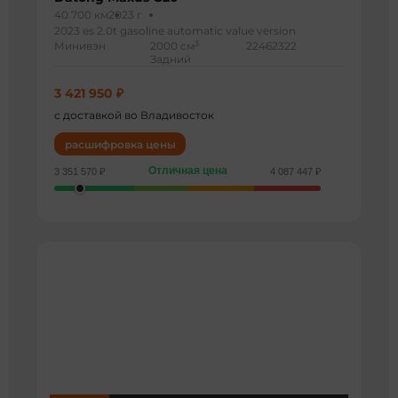
40 700 км
2023 г
2023 es 2.0t gasoline automatic value version
3
Минивэн
2000 см
22462322
Задний
3 421 950 ₽
с доставкой во Владивосток
расшифровка цены
Отличная цена
3 351 570 ₽
4 087 447 ₽