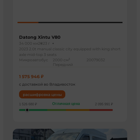
Datong Xintu V80
34 000 км
2023 г
2023 2.0t manual classic city equipped with king short
axle mid-top 3 seats
3
Микроавтобус
2000 см
20079032
Передний
1 575 946 ₽
с доставкой во Владивосток
расшифровка цены
Отличная цена
1 526 680 ₽
2 095 991 ₽