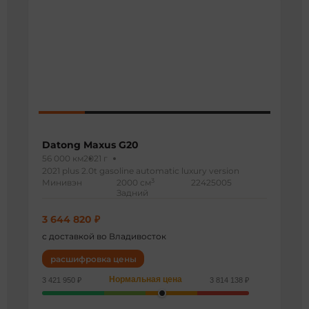
Datong Maxus G20
56 000 км
2021 г
2021 plus 2.0t gasoline automatic luxury version
3
Минивэн
2000 см
22425005
Задний
3 644 820 ₽
с доставкой во Владивосток
расшифровка цены
Нормальная цена
3 421 950 ₽
3 814 138 ₽