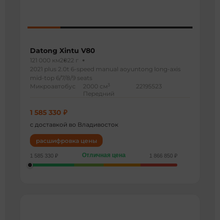
Datong Xintu V80
121 000 км
2022 г
2021 plus 2.0t 6-speed manual aoyuntong long-axis
mid-top 6/7/8/9 seats
3
Микроавтобус
2000 см
22195523
Передний
1 585 330 ₽
с доставкой во Владивосток
расшифровка цены
Отличная цена
1 585 330 ₽
1 866 850 ₽