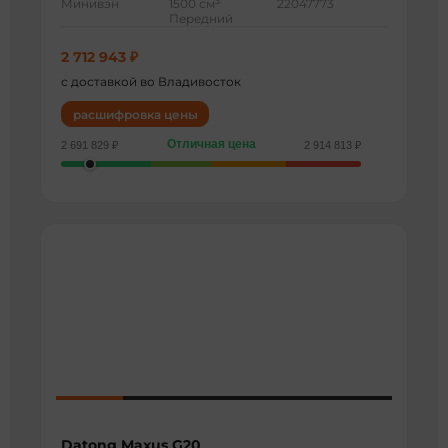
3
Минивэн
1500 см
22047773
Передний
2 712 943 ₽
с доставкой во Владивосток
расшифровка цены
Отличная цена
2 691 829 ₽
2 914 813 ₽
Datong Maxus G20