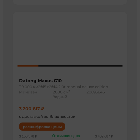
Datong Maxus G10
119 000 км
2015 г
2014 2.0t manual deluxe edition
3
Минивэн
2000 см
20695646
Задний
3 200 817 ₽
с доставкой во Владивосток
расшифровка цены
Отличная цена
3 150 378 ₽
3 402 687 ₽