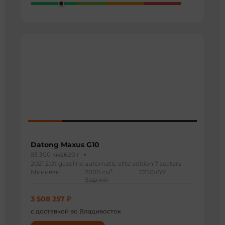
Datong Maxus G10
93 300 км
2020 г
2021 2.0t gasoline automatic elite edition 7 seaters
3
Минивэн
2000 см
22504591
Задний
3 508 257 ₽
с доставкой во Владивосток