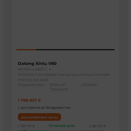
Datong Xintu V80
98 000 км
2020 г
2019 plus 2.0t 6-speed manual aoyuntong short-axle
mid-top 5/6 seats
3
Микроавтобус
2000 см
22221464
Передний
1 788 937 ₽
с доставкой во Владивосток
расшифровка цены
Отличная цена
1 765 477 ₽
2 082 187 ₽