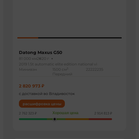
Datong Maxus G50
81 000 км
2020 г
2019 1.5t automatic elite edition national vi
3
Минивэн
1500 см
22222235
Передний
2 820 973 ₽
с доставкой во Владивосток
расшифровка цены
Хорошая цена
2 762 323 ₽
2 914 813 ₽