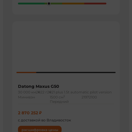
Datong Maxus G50
30 000 км
2022 г
2021 plus 1.5t automatic pilot version
3
Минивэн
1500 см
21972100
Передний
2 870 252 ₽
с доставкой во Владивосток
расшифровка цены