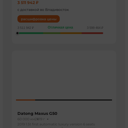
3 511 942 ₽
с доставкой во Владивосток
расшифровка цены
Отличная цена
3 511 942 ₽
3 599 464 ₽
Datong Maxus G50
60 000 км
2019 г
2019 1.5t first automatic luxury version 6 seats