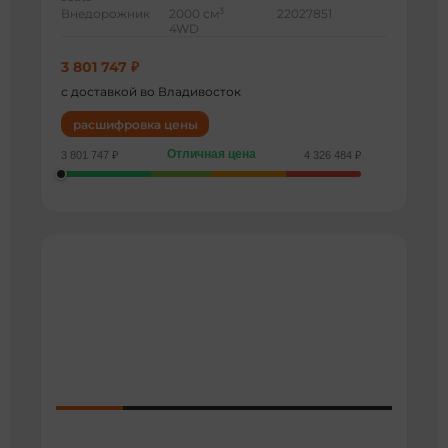
3
Внедорожник
2000 см
22027851
4WD
3 801 747 ₽
с доставкой во Владивосток
расшифровка цены
Отличная цена
3 801 747 ₽
4 326 484 ₽