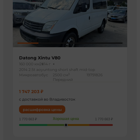
Datong Xintu V80
160 000 км
2014 г
2014 2.5t aoyuntong short shaft mid-top
3
Микроавтобус
2500 см
19791826
Передний
1 747 203 ₽
с доставкой во Владивосток
расшифровка цены
Хорошая цена
1 770 663 ₽
1 770 663 ₽