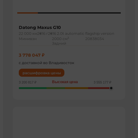
Datong Maxus G10
22 000 км
2016 г
2016 2.0t automatic flagship version
3
Минивэн
2000 см
20838034
Задний
3 778 047 ₽
с доставкой во Владивосток
расшифровка цены
Высокая цена
3 200 817 ₽
3 555 177 ₽