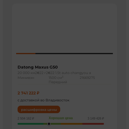
Datong Maxus G50
20 000 км
2022 г
2022 1.5t auto changyou a
3
Минивэн
1500 см
21669275
Передний
2 741 222 ₽
с доставкой во Владивосток
расшифровка цены
Хорошая цена
2 504 162 ₽
3 149 426 ₽