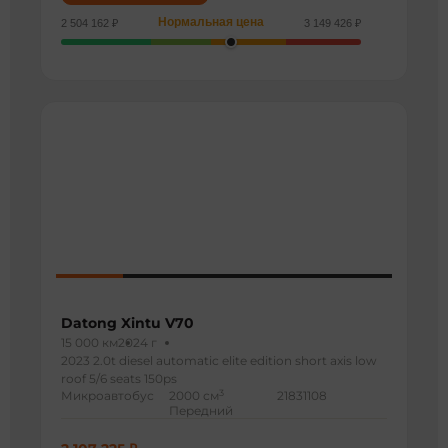
Нормальная цена
2 504 162 ₽
3 149 426 ₽
Datong Xintu V70
15 000 км
2024 г
2023 2.0t diesel automatic elite edition short axis low
roof 5/6 seats 150ps
3
Микроавтобус
2000 см
21831108
Передний