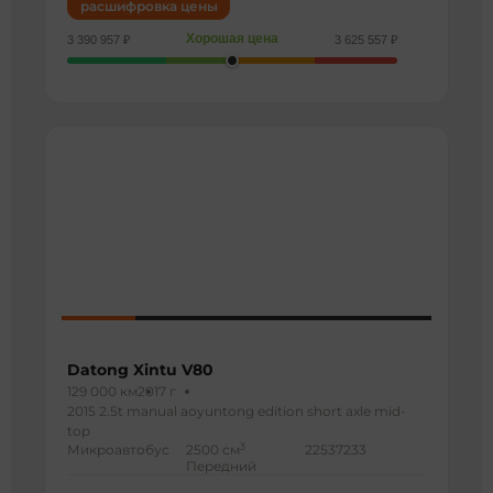
расшифровка цены
Хорошая цена
3 390 957 ₽
3 625 557 ₽
Datong Xintu V80
129 000 км
2017 г
2015 2.5t manual aoyuntong edition short axle mid-
top
3
Микроавтобус
2500 см
22537233
Передний