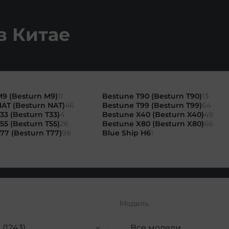
в Китае
9 (Besturn M9)
11
Bestune T90 (Besturn T90)
13
AT (Besturn NAT)
46
Bestune T99 (Besturn T99)
64
33 (Besturn T33)
4
Bestune X40 (Besturn X40)
49
55 (Besturn T55)
26
Bestune X80 (Besturn X80)
66
77 (Besturn T77)
98
Blue Ship H6
1
Модель
(1243)
Все модели