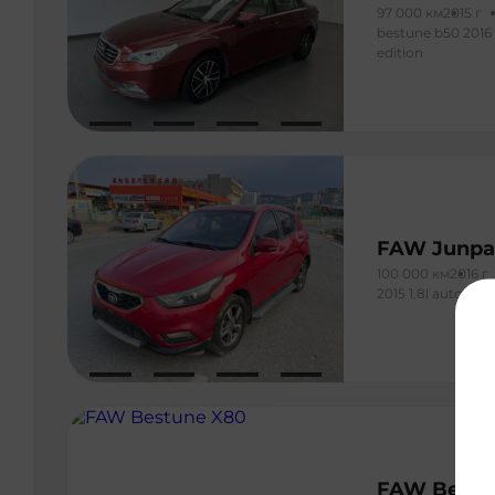
97 000 км
2015 г
bestune b50 2016 
edition
FAW Junpa
100 000 км
2016 г
2015 1.8l automa
FAW Bestu