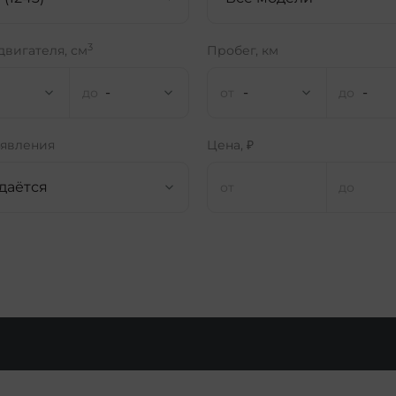
3
двигателя, см
Пробег, км
-
-
-
ъявления
Цена, ₽
даётся