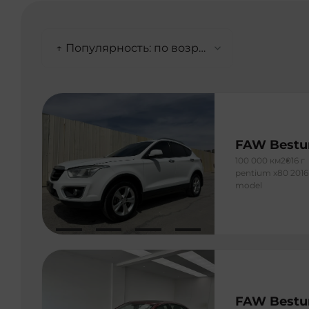
↑ Популярность: по возрастанию
FAW Bestu
100 000 км
2016 г
pentium x80 2016 
model
FAW Bestu