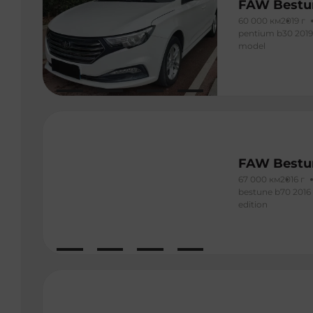
FAW Bestu
60 000 км
2019 г
pentium b30 2019
model
FAW Bestu
67 000 км
2016 г
bestune b70 2016 
edition