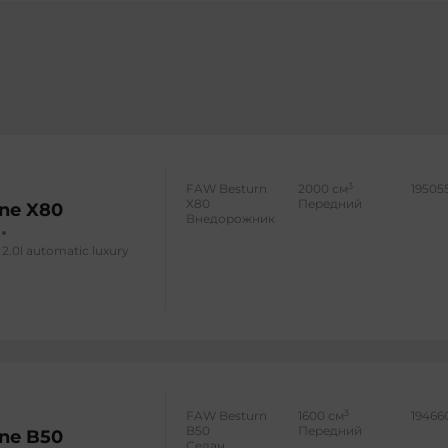
3
FAW Besturn
2000 см
19505
X80
Передний
ne X80
Внедорожник
2.0l automatic luxury
3
FAW Besturn
1600 см
19466
B50
Передний
ne B50
Седан