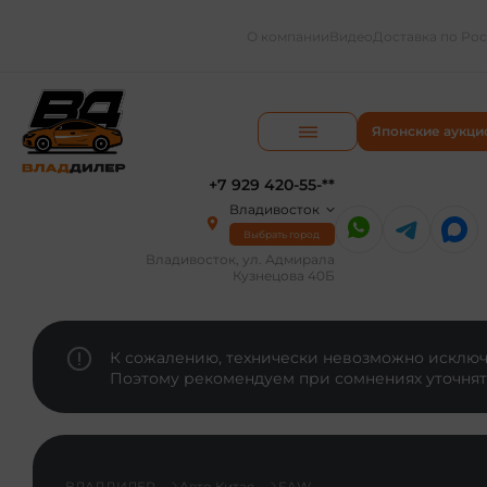
О компании
Видео
Доставка по Ро
Японские аукци
+7 929 420-55-**
Владивосток
Выбрать город
Владивосток, ул. Адмирала
Кузнецова 40Б
К сожалению, технически невозможно исключи
Поэтому рекомендуем при сомнениях уточнят
ВЛАДДИЛЕР
Авто Китая
FAW