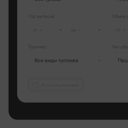
Год выпуска
Объем 
-
-
-
Топливо
Тип об
Все виды топлива
Про
Льготный утильсбор