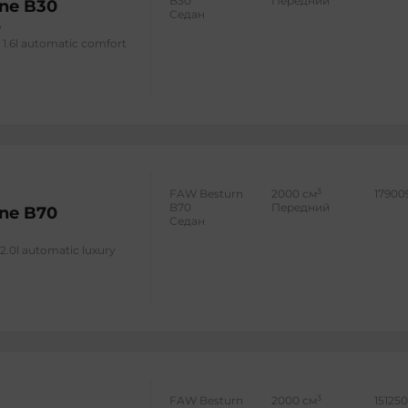
B30
Передний
ne B30
Седан
 1.6l automatic comfort
3
FAW Besturn
2000 см
17900
B70
Передний
ne B70
Седан
2.0l automatic luxury
3
FAW Besturn
2000 см
15125