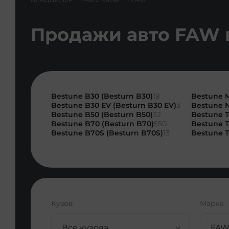
Продажи авто FAW 
Bestune B30 (Besturn B30)
19
Bestune M
Bestune B30 EV (Besturn B30 EV)
3
Bestune N
Bestune B50 (Besturn B50)
32
Bestune T
Bestune B70 (Besturn B70)
550
Bestune T
Bestune B70S (Besturn B70S)
13
Bestune T
Кузов
Марка
Все кузова
FAW 