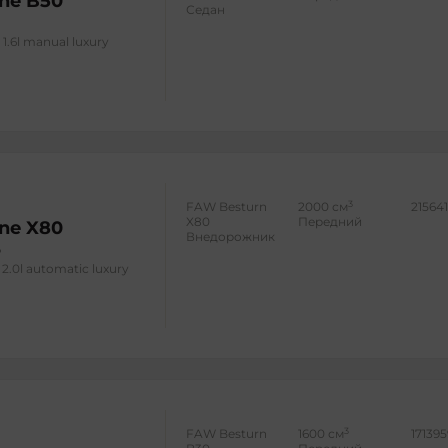
ne B50
Седан
1.6l manual luxury
3
FAW Besturn
2000 см
21564
X80
Передний
ne X80
Внедорожник
2.0l automatic luxury
3
FAW Besturn
1600 см
17139