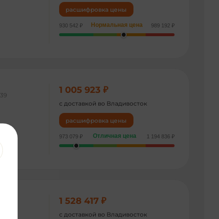
расшифровка цены
Нормальная цена
930 542 ₽
989 192 ₽
1 005 923 ₽
239
с доставкой во Владивосток
расшифровка цены
Отличная цена
973 079 ₽
1 194 836 ₽
1 528 417 ₽
807
с доставкой во Владивосток