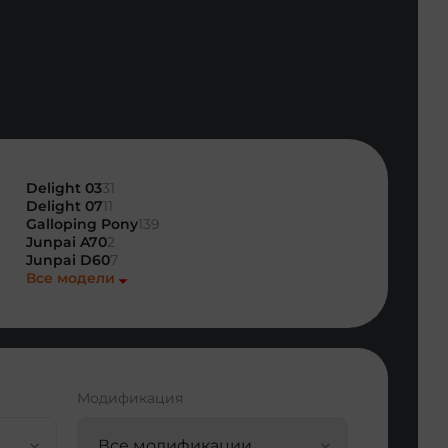
Delight 03
31
Delight 07
11
Galloping Pony
139
Junpai A70
2
Junpai D60
7
Все модели
Модификация
Все модификации