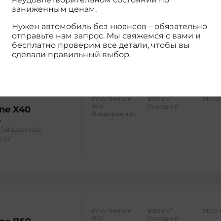
Внедорожник
заниженным ценам.
2.0l automatic luxury
Нужен автомобиль без нюансов – обязательно
отправьте нам запрос. Мы свяжемся с вами и
бесплатно проверим все детали, чтобы вы
сделали правильный выбор.
3
FAW Besturn
1600 см
21316
X40
Передний
ne X40
Внедорожник
1.6l automatic
tion
3
FAW Besturn
1600 см
21524
B50
Передний