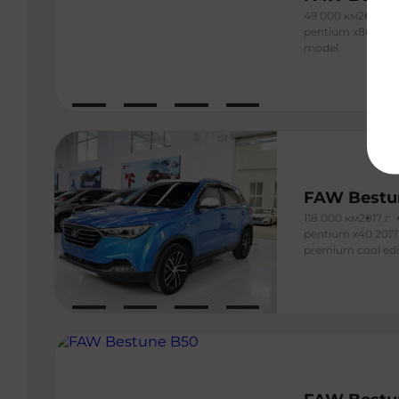
49 000 км
2013 г
pentium x80 2013 
model
FAW Bestu
118 000 км
2017 г
pentium x40 2017 
premium cool edi