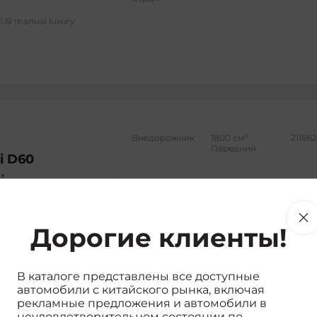
1.6l manual luxury
3
Внедорожник
1800 см
21186
Передний
i D60
tic premium model
Дорогие клиенты!
В каталоге представлены все доступные
автомобили с китайского рынка, включая
3
FAW Besturn
2000 см
21300
рекламные предложения и автомобили в
X80
Передний
ne X80
неудовлетворительном состоянии по