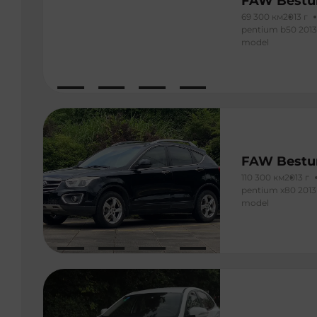
FAW Bestu
69 300 км
2013 г
pentium b50 2013 
model
FAW Bestu
110 300 км
2013 г
pentium x80 2013 
model