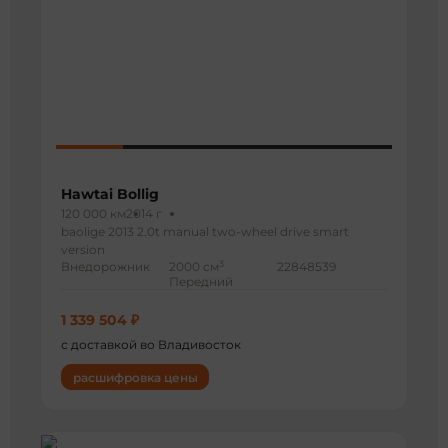
Hawtai Bollig
120 000 км
2014 г
baolige 2013 2.0t manual two-wheel drive smart
version
3
Внедорожник
2000 см
22848539
Передний
1 339 504 ₽
с доставкой во Владивосток
расшифровка цены