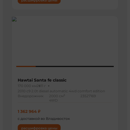
расшифровка цены
Hawtai Santa fe classic
170 000 км
2011 г
2010 c9 2.0t diesel automatic 4wd comfort edition
3
Внедорожник
2000 см
23527169
4WD
1 362 964 ₽
с доставкой во Владивосток
расшифровка цены