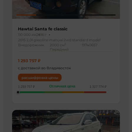
Hawtai Santa fe classic
110 000 км
2016 г
2015 2.0l gasoline manual 2wd standard model
3
Внедорожник
2000 см
19740657
Передний
1 293 757 ₽
с доставкой во Владивосток
расшифровка цены
Отличная цена
1 293 757 ₽
1 327 774 ₽