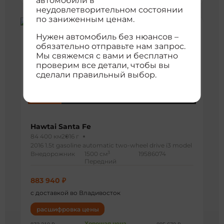
автомобили в
неудовлетворительном состоянии
по заниженным ценам.
Нужен автомобиль без нюансов –
обязательно отправьте нам запрос.
Мы свяжемся с вами и бесплатно
проверим все детали, чтобы вы
сделали правильный выбор.
Hawtai Santa Fe
84 400 км
2016 г
2016 1.5t gasoline automatic two-wheel drive i3 model
3
Внедорожник
1500 см
19586074
Передний
883 940 ₽
с доставкой во Владивосток
расшифровка цены