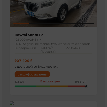
Hawtai Santa Fe
102 000 км
2016 г
2016 1.5t gasoline manual two-wheel drive elite model
3
Внедорожник
1500 см
22984148
Передний
907 400 ₽
с доставкой во Владивосток
расшифровка цены
Высокая цена
872 210 ₽
895 670 ₽