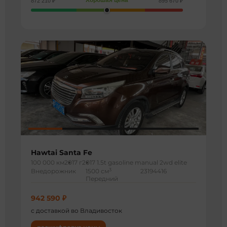
Хорошая цена
872 210 ₽
895 670 ₽
Hawtai Santa Fe
100 000 км
2017 г
2017 1.5t gasoline manual 2wd elite
3
Внедорожник
1500 см
23194416
Передний
942 590 ₽
с доставкой во Владивосток