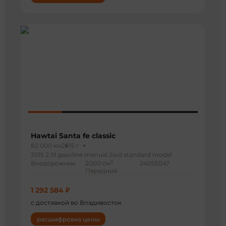
Hawtai Santa fe classic
82 000 км
2015 г
2015 2.0l gasoline manual 2wd standard model
3
Внедорожник
2000 см
24055047
Передний
1 292 584 ₽
с доставкой во Владивосток
расшифровка цены