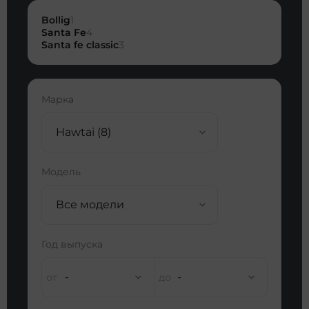
Bollig
1
Santa Fe
4
Santa fe classic
3
Марка
Hawtai (8)
Модель
Все модели
Год выпуска
-
-