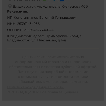
Владивосток, ул. Адмирала Кузнецова 40Б
Реквизиты:
ИП Константинов Евгений Геннадьевич
ИНН: 253911434936
ОГРНИП: 312254333300044
Юридический адрес: Приморский край, г.
Владивосток, ул. Плеханова, д.14д
Данный сайт носит исключительно
информационный характер и ни при каких
обстоятельствах не является публичной офертой.
Для получения подробной информации
о стоимости услуг и стоимости техники
обращайтесь к менеджерам компании.
Политика конфиденциальности
2026 ВЛАДДИЛЕР. Все права защищены.