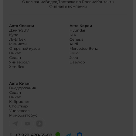
О компании
Видео
Доставка по России
Контакты
Филиалы компании
Авто Японии
Авто Кореи
Джип/SUV
Hyundai
Купе
KIA
Лифтбек
Genesis
Минивэн
Audi
Открытый кузов
Mercedes-Benz
Пикап
BMW
Седан
Jeep
Универсал
Daewoo
Хетчбек
Авто Китая
Внедорожник
Седан
Пикап
Кабриолет
Спорткар
Универсал
Микроавтобус
+7 929 420-55-00