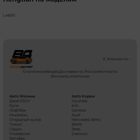
L4600
Владивосток
О компании
Видео
Доставка по России
Контакты
Филиалы компании
Авто Японии
Авто Кореи
Джип/SUV
Hyundai
Купе
KIA
Лифтбек
Genesis
Минивэн
Audi
Открытый кузов
Mercedes-Benz
Пикап
BMW
Седан
Jeep
Универсал
Daewoo
Хетчбек