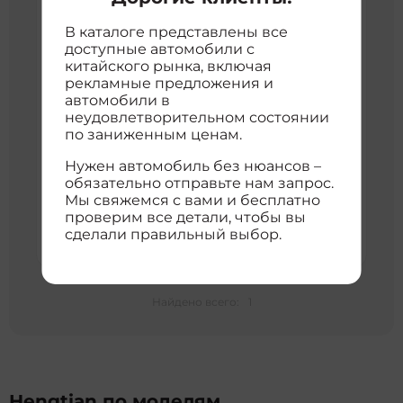
В каталоге представлены все
доступные автомобили с
Hengtian L4600
китайского рынка, включая
1 600 км
2024 г
2023 4.6l v8 pilot edition
рекламные предложения и
3
Внедорожник
4600 см
21110373
автомобили в
4WD
неудовлетворительном состоянии
по заниженным ценам.
7 809 455 ₽
с доставкой во Владивосток
Нужен автомобиль без нюансов –
обязательно отправьте нам запрос.
расшифровка цены
Мы свяжемся с вами и бесплатно
проверим все детали, чтобы вы
Хорошая цена
7 809 455 ₽
7 809 455 ₽
сделали правильный выбор.
Найдено всего:
1
Hengtian по моделям