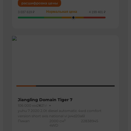
расшифровка цены
Нормальная цена
3 037 619 ₽
4 199 401 ₽
Jiangling Domain Tiger 7
106 000 км
2021 г
yuhu 7 2020 2.0t diesel automatic 4wd comfort
version short axis national vi jx4d20a6l
3
Пикап
2000 см
22838945
4WD