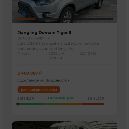
Jiangling Domain Tiger 5
80 000 км
2019 г
yuhu 5 2019 2.0t diesel manual two-wheel drive
enterprising country vi long axis
3
Пикап
2000 см
22740436
Задний
2 489 987 ₽
с доставкой во Владивосток
расшифровка цены
Отличная цена
2 636 516 ₽
2 848 170 ₽