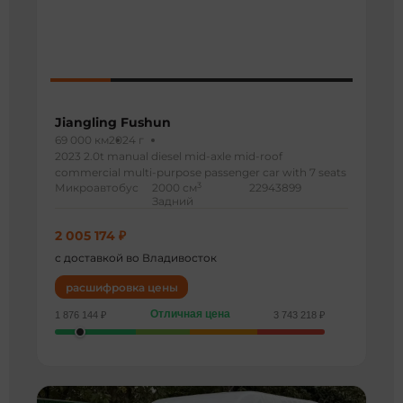
Jiangling Fushun
69 000 км
2024 г
2023 2.0t manual diesel mid-axle mid-roof
commercial multi-purpose passenger car with 7 seats
3
Микроавтобус
2000 см
22943899
Задний
2 005 174 ₽
с доставкой во Владивосток
расшифровка цены
Отличная цена
1 876 144 ₽
3 743 218 ₽