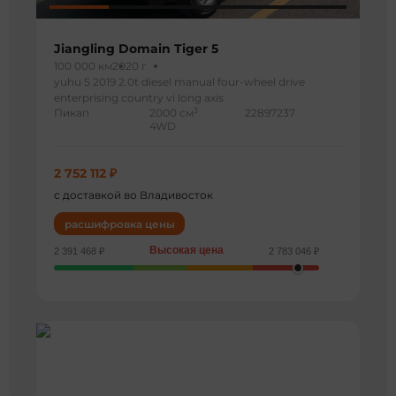
Jiangling Domain Tiger 5
100 000 км
2020 г
yuhu 5 2019 2.0t diesel manual four-wheel drive
enterprising country vi long axis
3
Пикап
2000 см
22897237
4WD
2 752 112 ₽
с доставкой во Владивосток
расшифровка цены
Высокая цена
2 391 468 ₽
2 783 046 ₽