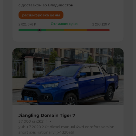
с доставкой во Владивосток
расшифровка цены
Отличная цена
2 021 676 ₽
2 268 120 ₽
Jiangling Domain Tiger 7
37 000 км
2021 г
yuhu 7 2020 2.0t diesel manual 4wd comfort version
short axis national vi jx4d20a6l