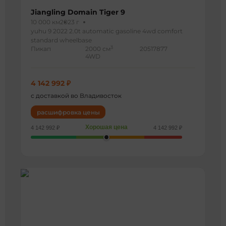
Jiangling Domain Tiger 9
10 000 км
2023 г
yuhu 9 2022 2.0t automatic gasoline 4wd comfort
standard wheelbase
3
Пикап
2000 см
20517877
4WD
4 142 992 ₽
с доставкой во Владивосток
расшифровка цены
Хорошая цена
4 142 992 ₽
4 142 992 ₽