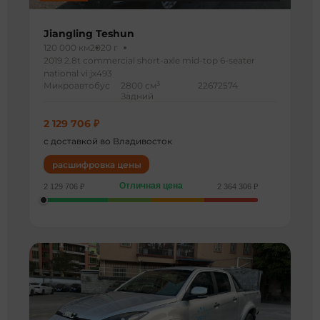
Jiangling Teshun
120 000 км
2020 г
2019 2.8t commercial short-axle mid-top 6-seater
national vi jx493
3
Микроавтобус
2800 см
22672574
Задний
2 129 706 ₽
с доставкой во Владивосток
расшифровка цены
Отличная цена
2 129 706 ₽
2 364 306 ₽