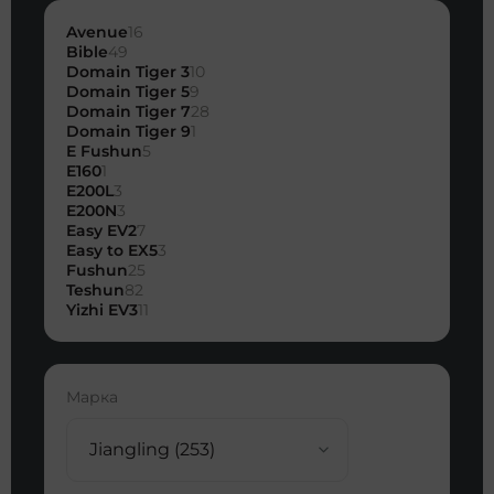
Avenue
16
Bible
49
Domain Tiger 3
10
Domain Tiger 5
9
Domain Tiger 7
28
Domain Tiger 9
1
E Fushun
5
E160
1
E200L
3
E200N
3
Easy EV2
7
Easy to EX5
3
Fushun
25
Teshun
82
Yizhi EV3
11
Марка
Jiangling (253)