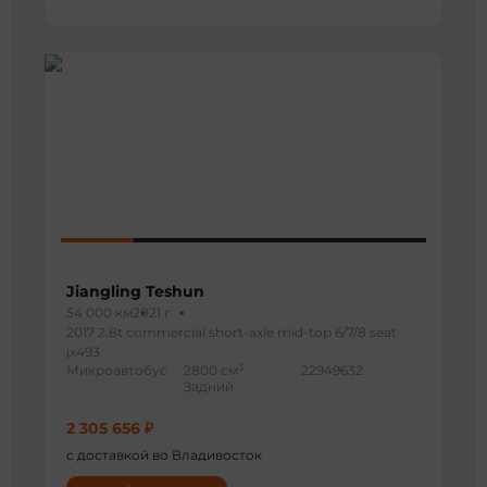
Jiangling Teshun
54 000 км
2021 г
2017 2.8t commercial short-axle mid-top 6/7/8 seat
jx493
3
Микроавтобус
2800 см
22949632
Задний
2 305 656 ₽
с доставкой во Владивосток