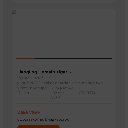
Jiangling Domain Tiger 5
160 000 км
2018 г
yuhu 5 2018 2.4t classic version diesel manual two-
wheel drive super luxury jx4d24a5l
3
Пикап
2402 см
21980759
Задний
2 596 793 ₽
с доставкой во Владивосток