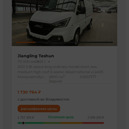
Jiangling Teshun
70 000 км
2022 г
2021 2.8t space king ordinary model short axis
medium high roof 3-seater diesel national vi jx493
3
Микроавтобус
2800 см
22832777
Задний
1 730 764 ₽
с доставкой во Владивосток
расшифровка цены
Отличная цена
1 707 304 ₽
2 059 204 ₽