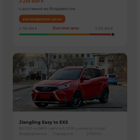
3 235 659 ₽
с доставкой во Владивосток
расшифровка цены
Высокая цена
2 750 484 ₽
3 235 659 ₽
Jiangling Easy to EX5
85 000 км
2018 г
yizhi ex5 2018 yuexiang model
Внедорожник
Передний
21925114