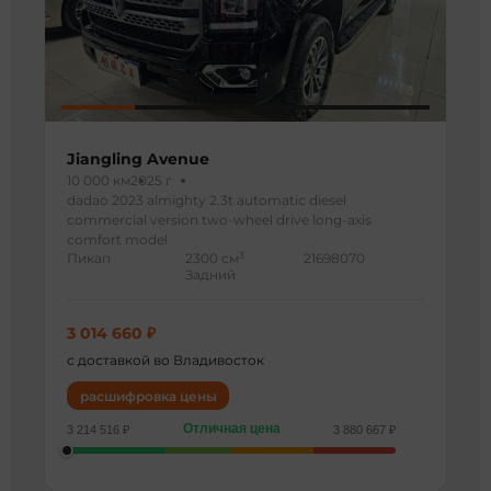
Jiangling Avenue
10 000 км
2025 г
dadao 2023 almighty 2.3t automatic diesel
commercial version two-wheel drive long-axis
comfort model
3
Пикап
2300 см
21698070
Задний
3 014 660 ₽
с доставкой во Владивосток
расшифровка цены
Отличная цена
3 214 516 ₽
3 880 667 ₽