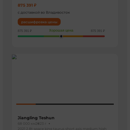
875 391 ₽
с доставкой во Владивосток
расшифровка цены
Хорошая цена
875 391 ₽
875 391 ₽
Jiangling Teshun
68 000 км
2023 г
2021 2.8t space king taurus short axis medium high