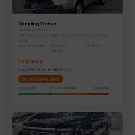
Jiangling Teshun
44 000 км
2021 г
2017 2.8t commercial short-axle mid-top 6/7/8 seat
jx493
3
Микроавтобус
2800 см
20880913
Задний
2 256 390 ₽
с доставкой во Владивосток
расшифровка цены
Хорошая цена
2 186 010 ₽
2 385 420 ₽