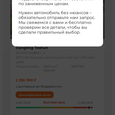
по заниженным ценам.
Нужен автомобиль без нюансов –
обязательно отправьте нам запрос.
Мы свяжемся с вами и бесплатно
проверим все детали, чтобы вы
сделали правильный выбор.
Jiangling Teshun
120 000 км
2018 г
2017 2.8t business type long axis mid-top 14/15 seats
jx493
3
Микроавтобус
2800 см
18817993
Задний
2 256 390 ₽
с доставкой во Владивосток
расшифровка цены
Высокая цена
2 021 676 ₽
2 268 120 ₽