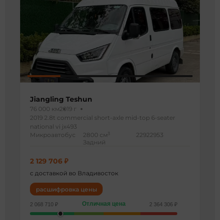
Jiangling Teshun
76 000 км
2019 г
2019 2.8t commercial short-axle mid-top 6-seater
national vi jx493
3
Микроавтобус
2800 см
22922953
Задний
2 129 706 ₽
с доставкой во Владивосток
расшифровка цены
Отличная цена
2 068 710 ₽
2 364 306 ₽