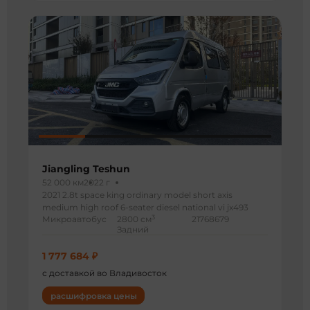
Jiangling Teshun
52 000 км
2022 г
2021 2.8t space king ordinary model short axis
medium high roof 6-seater diesel national vi jx493
3
Микроавтобус
2800 см
21768679
Задний
1 777 684 ₽
с доставкой во Владивосток
расшифровка цены