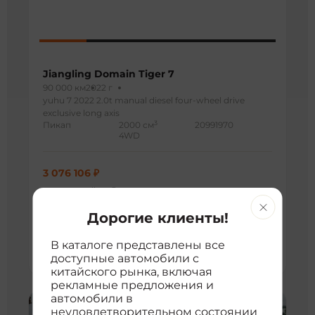
Jiangling Domain Tiger 7
90 000 км
2022 г
yuhu 7 2022 2.0t manual diesel four-wheel drive
exclusive long axis
3
Пикап
2000 см
20991970
4WD
3 076 106 ₽
с доставкой во Владивосток
расшифровка цены
Дорогие клиенты!
Хорошая цена
2 701 641 ₽
4 032 281 ₽
В каталоге представлены все
доступные автомобили с
китайского рынка, включая
рекламные предложения и
автомобили в
неудовлетворительном состоянии