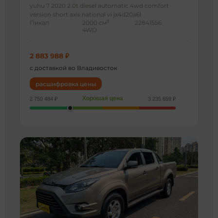
yuhu 7 2020 2.0t diesel automatic 4wd comfort
version short axis national vi jx4d20a6l
3
Пикап
2000 см
22841556
4WD
2 883 988 ₽
с доставкой во Владивосток
расшифровка цены
Хорошая цена
2 750 484 ₽
3 235 659 ₽