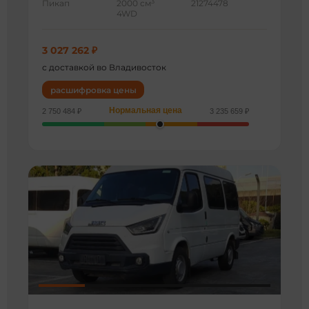
3
Пикап
2000 см
21274478
4WD
3 027 262 ₽
с доставкой во Владивосток
расшифровка цены
Нормальная цена
2 750 484 ₽
3 235 659 ₽