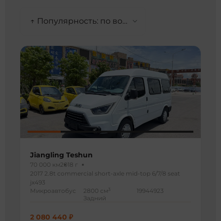
↑ Популярность: по возрастанию
Jiangling Teshun
70 000 км
2018 г
2017 2.8t commercial short-axle mid-top 6/7/8 seat
jx493
3
Микроавтобус
2800 см
19944923
Задний
2 080 440 ₽