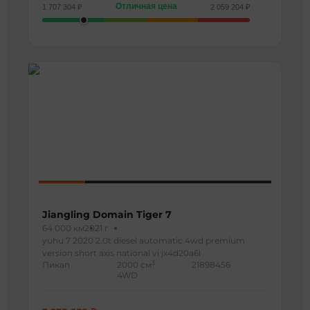
Отличная цена
1 707 304 ₽
2 059 204 ₽
Jiangling Domain Tiger 7
64 000 км
2021 г
yuhu 7 2020 2.0t diesel automatic 4wd premium
version short axis national vi jx4d20a6l
3
Пикап
2000 см
21898456
4WD