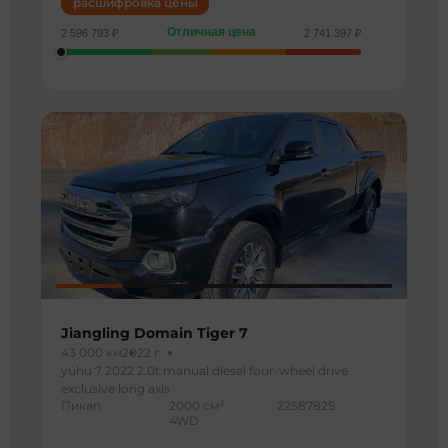
расшифровка цены
Отличная цена
2 596 793 ₽
2 741 397 ₽
Jiangling Domain Tiger 7
43 000 км
2022 г
yuhu 7 2022 2.0t manual diesel four-wheel drive
exclusive long axis
3
Пикап
2000 см
22587825
4WD