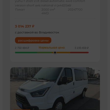
yuhu 7 2020 2.0t diesel automatic 4wd comfort
version short axis national vi jx4d20a6l
3
Пикап
2000 см
20247700
4WD
3 014 237 ₽
с доставкой во Владивосток
расшифровка цены
Нормальная цена
2 750 484 ₽
3 235 659 ₽