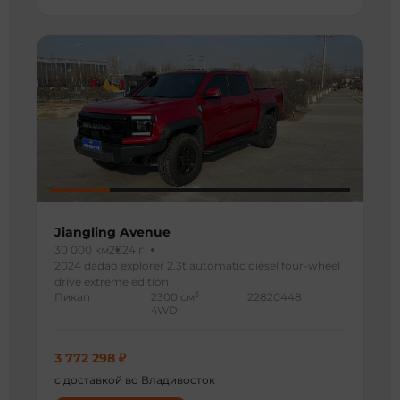
Jiangling Avenue
30 000 км
2024 г
2024 dadao explorer 2.3t automatic diesel four-wheel
drive extreme edition
3
Пикап
2300 см
22820448
4WD
3 772 298 ₽
с доставкой во Владивосток