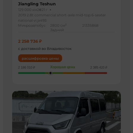
Jiangling Teshun
129 000 км
2021 г
2019 2.8t commercial short-axle mid-top 6-seater
national vi jx493
3
Микроавтобус
2800 см
21335868
Задний
2 258 736 ₽
с доставкой во Владивосток
расшифровка цены
Хорошая цена
2 186 010 ₽
2 385 420 ₽