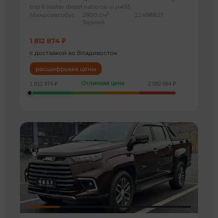
top 6 seater diesel national vi jx493
3
Микроавтобус
2800 см
22498827
Задний
1 812 874 ₽
с доставкой во Владивосток
расшифровка цены
Отличная цена
1 812 874 ₽
2 082 664 ₽