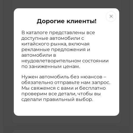
Дорогие клиенты!
В каталоге представлены все
доступные автомобили с
китайского рынка, включая
рекламные предложения и
Opel Andra
автомобили в
62 700 км
2011 г
andela 2011 2.4 luxury 4wd edition
неудовлетворительном состоянии
3
Внедорожник
2384 см
23896230
по заниженным ценам.
4WD
Нужен автомобиль без нюансов –
5 055 714 ₽
обязательно отправьте нам запрос.
Мы свяжемся с вами и бесплатно
с доставкой во Владивосток
проверим все детали, чтобы вы
расшифровка цены
сделали правильный выбор.
Хорошая цена
5 201 668 ₽
5 201 668 ₽