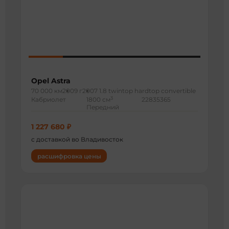
Opel Astra
70 000 км
2009 г
2007 1.8 twintop hardtop convertible
3
Кабриолет
1800 см
22835365
Передний
1 227 680 ₽
с доставкой во Владивосток
расшифровка цены