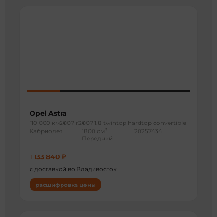
Opel Astra
110 000 км
2007 г
2007 1.8 twintop hardtop convertible
3
Кабриолет
1800 см
20257434
Передний
1 133 840 ₽
с доставкой во Владивосток
расшифровка цены