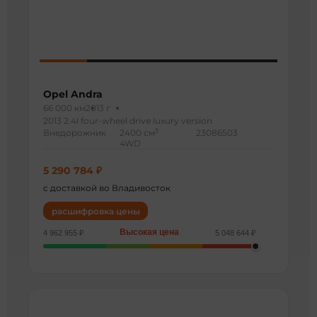
Opel Andra
66 000 км
2013 г
2013 2.4l four-wheel drive luxury version
3
Внедорожник
2400 см
23086503
4WD
5 290 784 ₽
с доставкой во Владивосток
расшифровка цены
Высокая цена
4 962 955 ₽
5 048 644 ₽