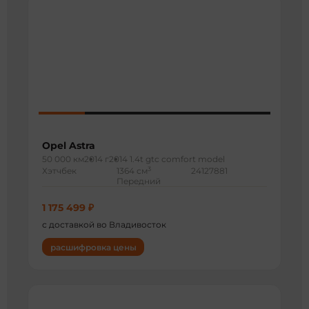
Opel Astra
50 000 км
2014 г
2014 1.4t gtc comfort model
3
Хэтчбек
1364 см
24127881
Передний
1 175 499 ₽
с доставкой во Владивосток
расшифровка цены