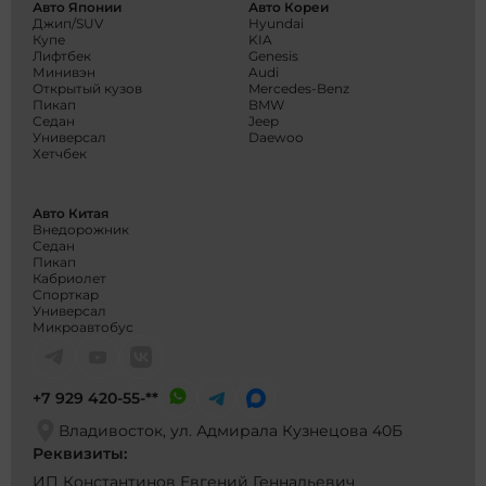
Авто Японии
Авто Кореи
Джип/SUV
Hyundai
Купе
KIA
Лифтбек
Genesis
Минивэн
Audi
Открытый кузов
Mercedes-Benz
Пикап
BMW
Седан
Jeep
Универсал
Daewoo
Хетчбек
Авто Китая
Внедорожник
Седан
Пикап
Кабриолет
Спорткар
Универсал
Микроавтобус
+7 929 420-55-**
Владивосток, ул. Адмирала Кузнецова 40Б
Реквизиты:
ИП Константинов Евгений Геннадьевич