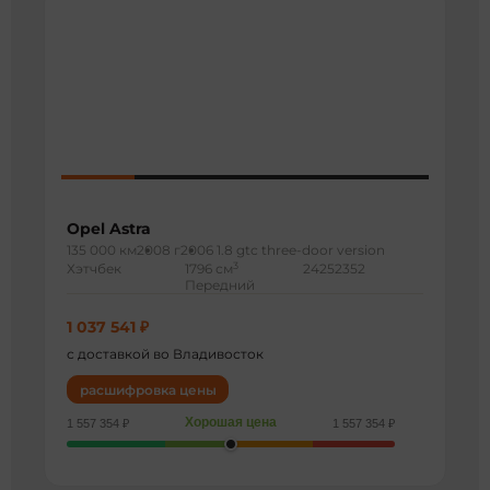
Opel Astra
135 000 км
2008 г
2006 1.8 gtc three-door version
3
Хэтчбек
1796 см
24252352
Передний
1 037 541 ₽
с доставкой во Владивосток
расшифровка цены
Хорошая цена
1 557 354 ₽
1 557 354 ₽