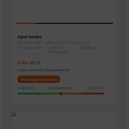
Opel Andra
187 000 км
2011 г
antara 2011 2.4 luxury 2wd
3
Внедорожник
2400 см
22768049
Передний
5 014 567 ₽
с доставкой во Владивосток
расшифровка цены
Хорошая цена
5 208 674 ₽
5 208 674 ₽