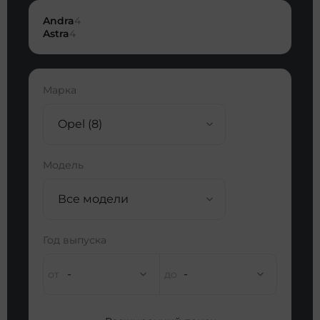
Andra
4
Astra
4
Марка
Opel (8)
Модель
Все модели
Год выпуска
-
-