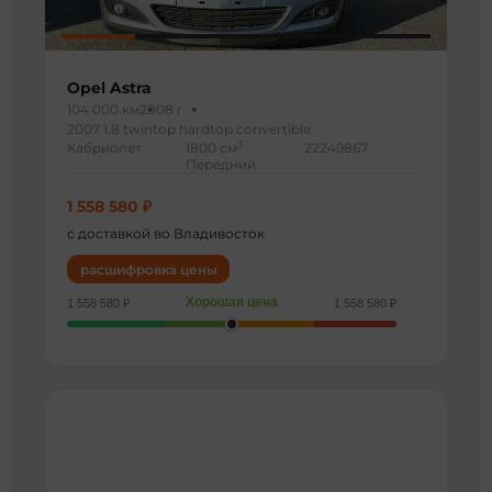
Opel Astra
104 000 км
2008 г
2007 1.8 twintop hardtop convertible
3
Кабриолет
1800 см
22249867
Передний
1 558 580 ₽
с доставкой во Владивосток
расшифровка цены
Хорошая цена
1 558 580 ₽
1 558 580 ₽