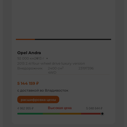
Opel Andra
92 000 км
2013 г
2013 2.4l four-wheel drive luxury version
3
Внедорожник
2400 см
23197396
4WD
5 144 159 ₽
с доставкой во Владивосток
расшифровка цены
Высокая цена
4 962 955 ₽
5 048 644 ₽