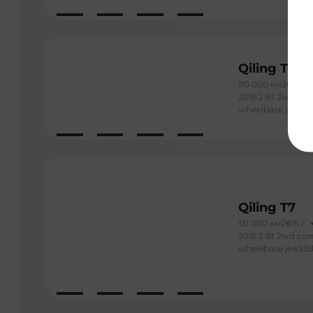
Qiling T5
110 000 км
2016 г
2016 2.8t 2wd co
wheelbase je493z
Qiling T7
131 000 км
2015 г
2015 2.8t 2wd com
wheelbase je493z