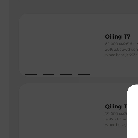
Qiling T7
82 000 км
2016 г
2016 2.8t 2wd com
wheelbase je493z
Qiling T7
131 000 км
2016 г
2015 2.8t 2wd com
wheelbase je493z