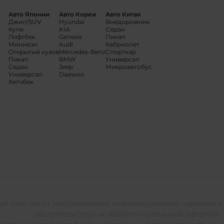
Авто Японии
Авто Кореи
Авто Китая
Джип/SUV
Hyundai
Внедорожник
Купе
KIA
Седан
Лифтбек
Genesis
Пикап
Минивэн
Audi
Кабриолет
Открытый кузов
Mercedes-Benz
Спорткар
Пикап
BMW
Универсал
Седан
Jeep
Микроавтобус
Универсал
Daewoo
Хетчбек
ый сайт носит исключительно информационный характер и 
обстоятельствах не является публичной офертой.