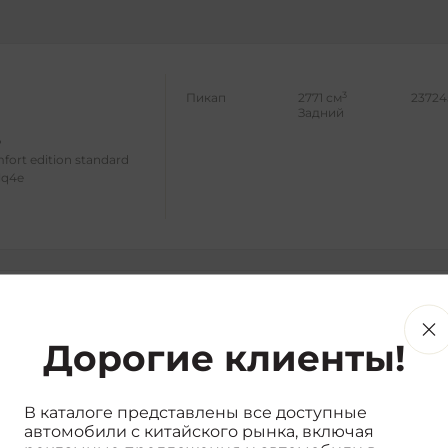
3
Пикап
2771 см
23724
Задний
fort edition standard
lq4e
3
Пикап
2771 см
23763
Задний
Дорогие клиенты!
fort edition extended
lq4e
В каталоге представлены все доступные
автомобили с китайского рынка, включая