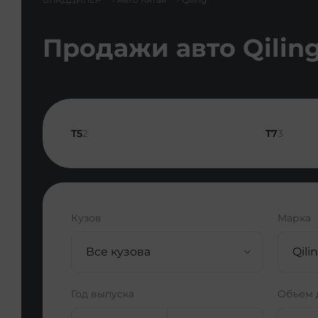
Продажи авто Qiling
T5
2
T7
3
Кузов
Марка
Все кузова
Qilin
Год выпуска
Объем 