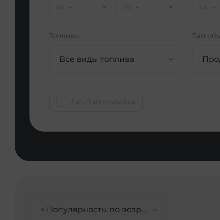
-
-
-
Топливо
Тип об
Все виды топлива
Про
Льготный утильсбор
↑ Популярность: по возрастанию