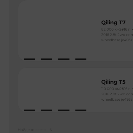
Qiling T7
82 000 км
2016 г
2016 2.8t 2wd com
wheelbase je493z
Qiling T5
110 000 км
2016 г
2016 2.8t 2wd co
wheelbase je493z
Найдено всего:
6