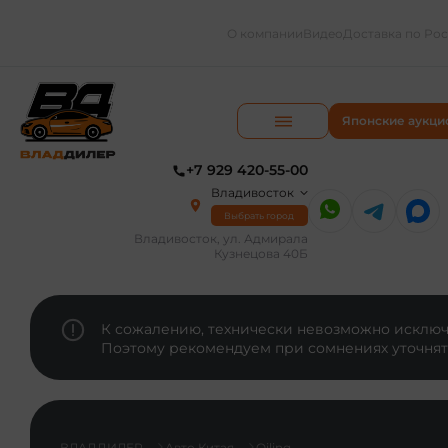
О компании
Видео
Доставка по Ро
Японские аукци
+7 929 420-55-00
Владивосток
Выбрать город
Владивосток, ул. Адмирала
Кузнецова 40Б
К сожалению, технически невозможно исключи
Поэтому рекомендуем при сомнениях уточнят
ВЛАДДИЛЕР
Авто Китая
Qiling