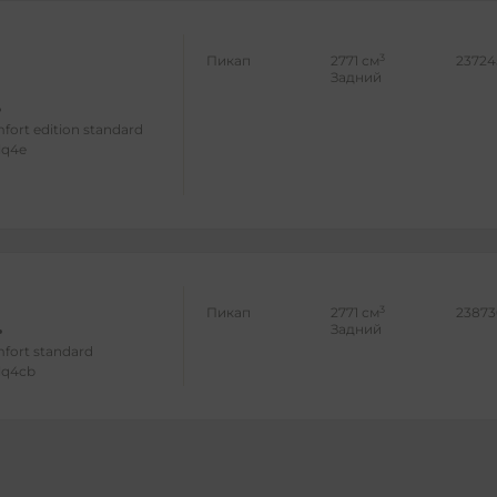
3
Пикап
2771 см
23724
Задний
fort edition standard
lq4e
3
Пикап
2771 см
23873
Задний
mfort standard
lq4cb