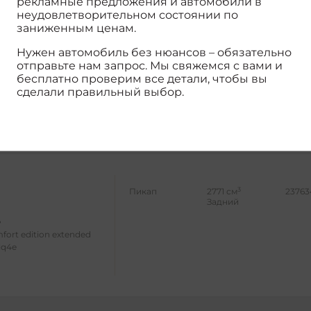
рекламные предложения и автомобили в
неудовлетворительном состоянии по
заниженным ценам.
Нужен автомобиль без нюансов – обязательно
отправьте нам запрос. Мы свяжемся с вами и
3
Пикап
2771 см
23873
бесплатно проверим все детали, чтобы вы
Задний
сделали правильный выбор.
mfort standard
lq4cb
3
Пикап
2771 см
23763
Задний
fort edition extended
lq4e