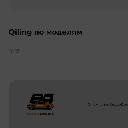
Qiling по моделям
T5
T7
О компании
Видео
Дос