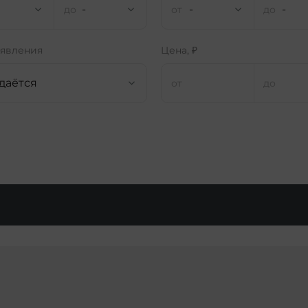
-
-
-
ъявления
Цена, ₽
даётся