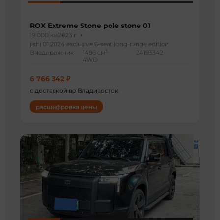
ROX Extreme Stone pole stone 01
19 000 км
2023 г
jishi 01 2024 exclusive 6-seat long-range edition
3
Внедорожник
1496 см
24193342
4WD
6 766 342 ₽
с доставкой во Владивосток
расшифровка цены