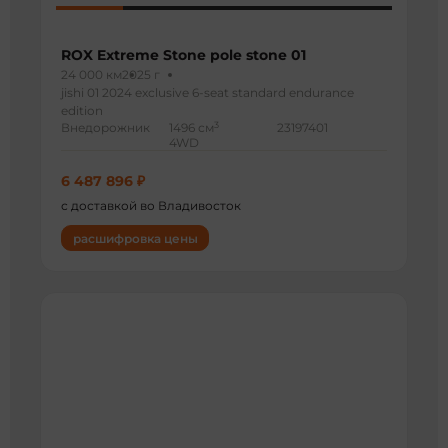
ROX Extreme Stone pole stone 01
24 000 км
2025 г
jishi 01 2024 exclusive 6-seat standard endurance
edition
3
Внедорожник
1496 см
23197401
4WD
6 487 896 ₽
с доставкой во Владивосток
расшифровка цены