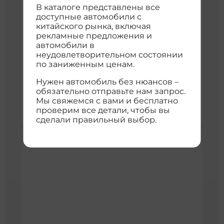
В каталоге представлены все
доступные автомобили с
китайского рынка, включая
ROX Extreme Stone pole stone 01
рекламные предложения и
14 000 км
2023 г
автомобили в
jishi 01 2023 exclusive 6-seat long-range edition
неудовлетворительном состоянии
3
Внедорожник
1496 см
23216976
по заниженным ценам.
4WD
Нужен автомобиль без нюансов –
6 272 986 ₽
обязательно отправьте нам запрос.
с доставкой во Владивосток
Мы свяжемся с вами и бесплатно
проверим все детали, чтобы вы
расшифровка цены
сделали правильный выбор.