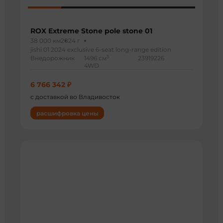
ROX Extreme Stone pole stone 01
38 000 км
2024 г
jishi 01 2024 exclusive 6-seat long-range edition
3
Внедорожник
1496 см
23919226
4WD
6 766 342 ₽
с доставкой во Владивосток
расшифровка цены