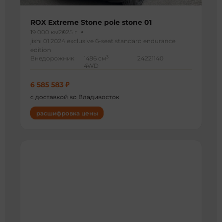
ROX Extreme Stone pole stone 01
19 000 км
2025 г
jishi 01 2024 exclusive 6-seat standard endurance
edition
3
Внедорожник
1496 см
24221140
4WD
6 585 583 ₽
с доставкой во Владивосток
расшифровка цены