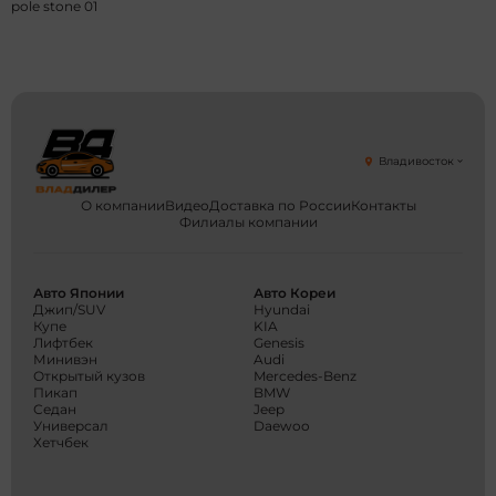
pole stone 01
Владивосток
О компании
Видео
Доставка по России
Контакты
Филиалы компании
Авто Японии
Авто Кореи
Джип/SUV
Hyundai
Купе
KIA
Лифтбек
Genesis
Минивэн
Audi
Открытый кузов
Mercedes-Benz
Пикап
BMW
Седан
Jeep
Универсал
Daewoo
Хетчбек