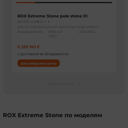
ROX Extreme Stone pole stone 01
60 000 км
2024 г
jishi 01 2024 exclusive 6-seat long-range edition
3
Внедорожник
1496 см
24341853
4WD
6 259 961 ₽
с доставкой во Владивосток
расшифровка цены
Найдено всего:
7
ROX Extreme Stone по моделям