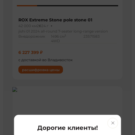
ROX Extreme Stone pole stone 01
42 000 км
2024 г
jishi 01 2024 all-round 7-seater long-range version
3
Внедорожник
1496 см
23571583
4WD
6 227 399 ₽
с доставкой во Владивосток
расшифровка цены
Дорогие клиенты!