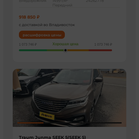
Внедорожник
1499 см
24262778
Передний
918 850 ₽
с доставкой во Владивосток
расшифровка цены
Хорошая цена
1 073 746 ₽
1 073 746 ₽
Traum Junma SEEK 5(SEEK 5)