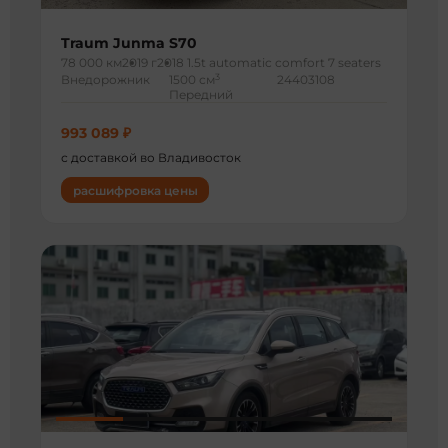
Traum Junma S70
78 000 км
2019 г
2018 1.5t automatic comfort 7 seaters
3
Внедорожник
1500 см
24403108
Передний
993 089 ₽
с доставкой во Владивосток
расшифровка цены