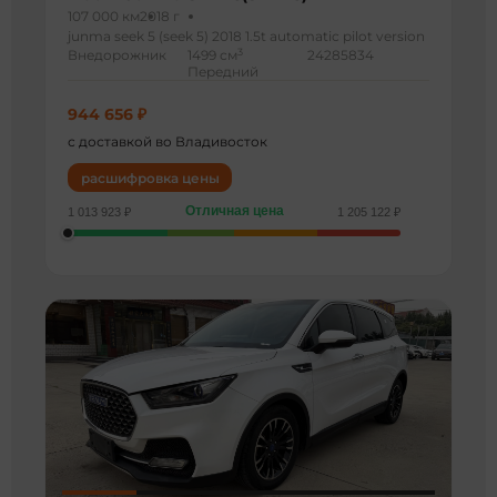
107 000 км
2018 г
junma seek 5 (seek 5) 2018 1.5t automatic pilot version
3
Внедорожник
1499 см
24285834
Передний
944 656 ₽
с доставкой во Владивосток
расшифровка цены
Отличная цена
1 013 923 ₽
1 205 122 ₽