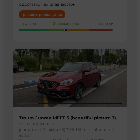
с доставкой во Владивосток
расшифровка цены
Хорошая цена
1 037 383 ₽
1 037 383 ₽
Traum Junma MEET 3 (beautiful picture 3)
50 000 км
2019 г
junma meet 3 (picture 3) 2018 1.5t manual comfort
edition
3