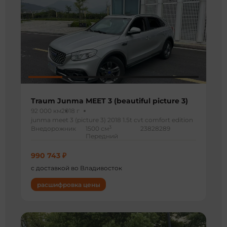
Traum Junma MEET 3 (beautiful picture 3)
92 000 км
2018 г
junma meet 3 (picture 3) 2018 1.5t cvt comfort edition
3
Внедорожник
1500 см
23828289
Передний
990 743 ₽
с доставкой во Владивосток
расшифровка цены