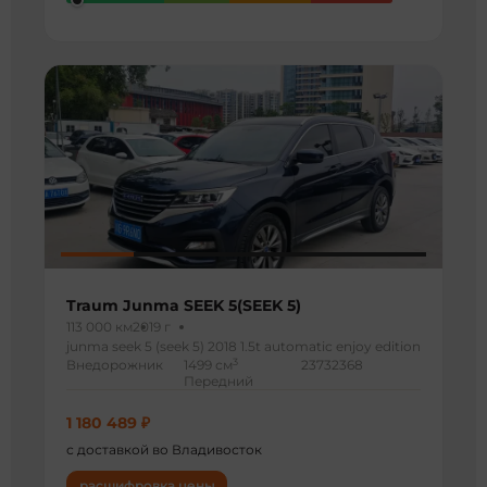
Traum Junma SEEK 5(SEEK 5)
113 000 км
2019 г
junma seek 5 (seek 5) 2018 1.5t automatic enjoy edition
3
Внедорожник
1499 см
23732368
Передний
1 180 489 ₽
с доставкой во Владивосток
расшифровка цены