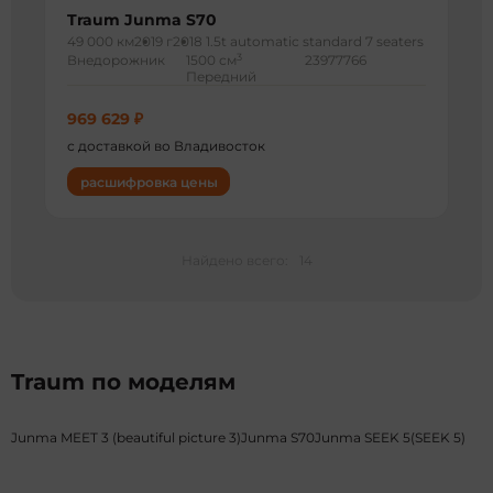
Traum Junma S70
49 000 км
2019 г
2018 1.5t automatic standard 7 seaters
3
Внедорожник
1500 см
23977766
Передний
969 629 ₽
с доставкой во Владивосток
расшифровка цены
Найдено всего:
14
Traum по моделям
Junma MEET 3 (beautiful picture 3)
Junma S70
Junma SEEK 5(SEEK 5)