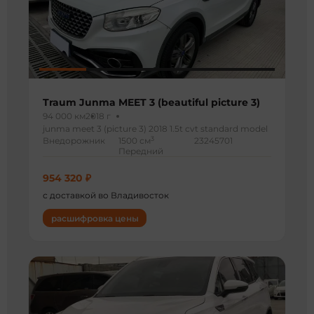
Traum Junma MEET 3 (beautiful picture 3)
94 000 км
2018 г
junma meet 3 (picture 3) 2018 1.5t cvt standard model
3
Внедорожник
1500 см
23245701
Передний
954 320 ₽
с доставкой во Владивосток
расшифровка цены