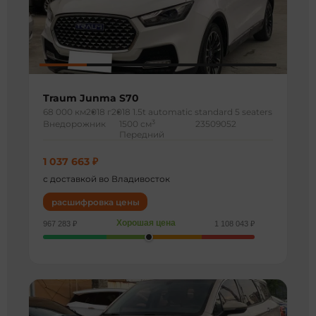
Traum Junma S70
68 000 км
2018 г
2018 1.5t automatic standard 5 seaters
3
Внедорожник
1500 см
23509052
Передний
1 037 663 ₽
с доставкой во Владивосток
расшифровка цены
Хорошая цена
967 283 ₽
1 108 043 ₽