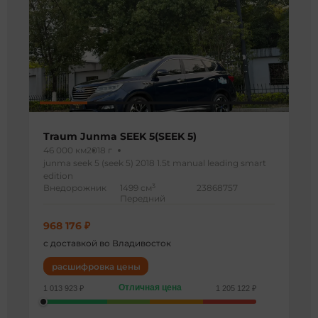
Traum Junma SEEK 5(SEEK 5)
46 000 км
2018 г
junma seek 5 (seek 5) 2018 1.5t manual leading smart
edition
3
Внедорожник
1499 см
23868757
Передний
968 176 ₽
с доставкой во Владивосток
расшифровка цены
Отличная цена
1 013 923 ₽
1 205 122 ₽