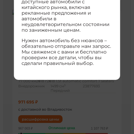
доступные автомобили с
китайского рынка, включая
рекламные предложения и
автомобили в
неудовлетворительном состоянии
по заниженным ценам.
Нужен автомобиль без нюансов –
обязательно отправьте нам запрос.
Мы свяжемся с вами и бесплатно
проверим все детали, чтобы вы
сделали правильный выбор.
Traum Junma S70
77 000 км
2018 г
2018 1.5t automatic comfort 7 seaters
3
Внедорожник
1499 см
23877693
Передний
971 695 ₽
с доставкой во Владивосток
расшифровка цены
Отличная цена
967 003 ₽
1 107 763 ₽