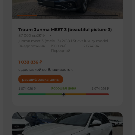
Traum Junma MEET 3 (beautiful picture 3)
87 000 км
2019 г
junma meet 3 (meitu 3) 2018 1.5t cvt luxury model
3
Внедорожник
1500 см
21334194
Передний
1 038 836 ₽
с доставкой во Владивосток
расшифровка цены
Хорошая цена
1 074 026 ₽
1 074 026 ₽