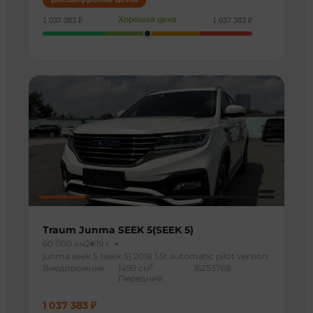
Хорошая цена
1 037 383 ₽
1 037 383 ₽
Traum Junma SEEK 5(SEEK 5)
60 000 км
2019 г
junma seek 5 (seek 5) 2018 1.5t automatic pilot version
3
Внедорожник
1499 см
16253768
Передний
1 037 383 ₽