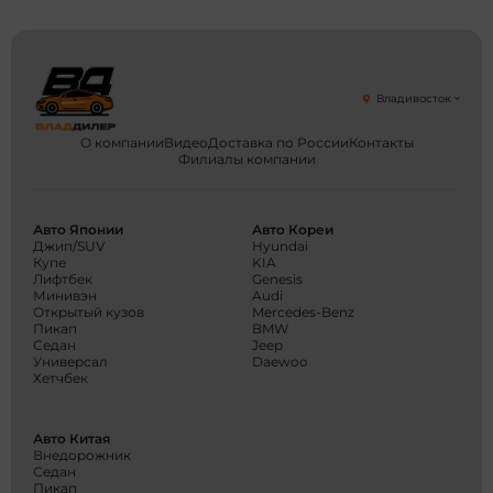
Владивосток
О компании
Видео
Доставка по России
Контакты
Филиалы компании
Авто Японии
Авто Кореи
Джип/SUV
Hyundai
Купе
KIA
Лифтбек
Genesis
Минивэн
Audi
Открытый кузов
Mercedes-Benz
Пикап
BMW
Седан
Jeep
Универсал
Daewoo
Хетчбек
Авто Китая
Внедорожник
Седан
Пикап