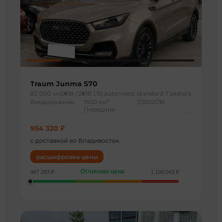
Traum Junma S70
82 000 км
2018 г
2018 1.5t automatic standard 7 seaters
3
Внедорожник
1500 см
23602016
Передний
954 320 ₽
с доставкой во Владивосток
расшифровка цены
Отличная цена
967 283 ₽
1 108 043 ₽