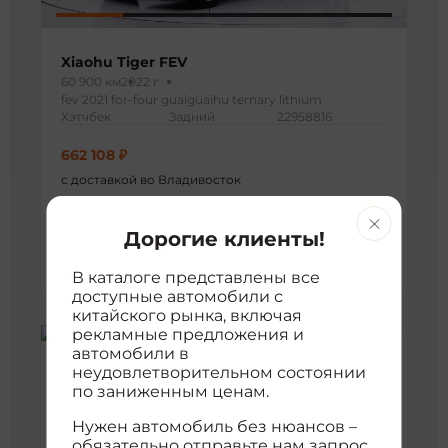
Xiaohu Tiger FEV
60 900 км
2022 г
fev 2021 for-four guaiguaihu ternary lithium
Хэтчбек
Задний
22958816
662 108 ₽
с доставкой во Владивосток
расшифровка цены
Дорогие клиенты!
Хорошая цена
594 123 ₽
594 123 ₽
В каталоге представлены все
доступные автомобили с
китайского рынка, включая
рекламные предложения и
автомобили в
неудовлетворительном состоянии
по заниженным ценам.
Нужен автомобиль без нюансов –
обязательно отправьте нам запрос.