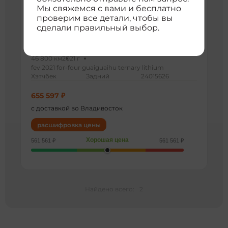
Мы свяжемся с вами и бесплатно
проверим все детали, чтобы вы
сделали правильный выбор.
Xiaohu Tiger FEV
46 800 км
2021 г
fev 2021 for-four guaiguaihu ternary lithium
Хэтчбек
Задний
24015626
655 597 ₽
с доставкой во Владивосток
расшифровка цены
Хорошая цена
561 561 ₽
561 561 ₽
Найдено всего:
2