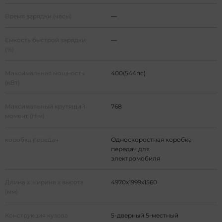
Время зарядки (часы)
—
Емкость быстрой зарядки
—
(%)
Максимальная мощность
400(544пс)
(кВт)
Максимальный крутящий
768
момент (Н·м)
коробка передач
Односкоростная коробка
передач для
электромобиля
Длина х ширина х высота
4970x1999x1560
(мм)
Конструкция кузова
5-дверный 5-местный