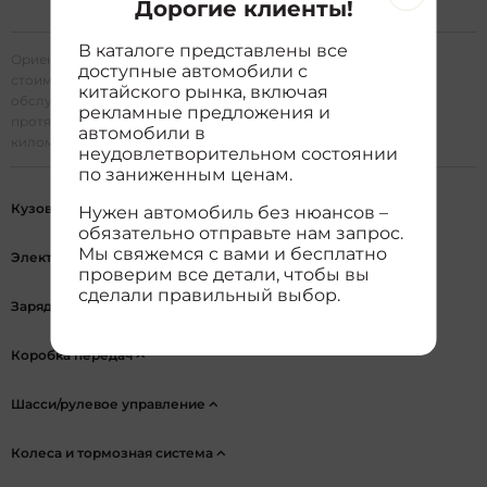
Дорогие клиенты!
официальному лицу)
В каталоге представлены все
Ориентировочная общая
5336.0 юаней
доступные автомобили с
стоимость технического
китайского рынка, включая
обслуживания на
рекламные предложения и
протяжении 60 000
автомобили в
километров
неудовлетворительном состоянии
по заниженным ценам.
Кузов
Нужен автомобиль без нюансов –
обязательно отправьте нам запрос.
Мы свяжемся с вами и бесплатно
Электрический двигатель
проверим все детали, чтобы вы
сделали правильный выбор.
Зарядка аккумуляторов
Коробка передач
Шасси/рулевое управление
Колеса и тормозная система