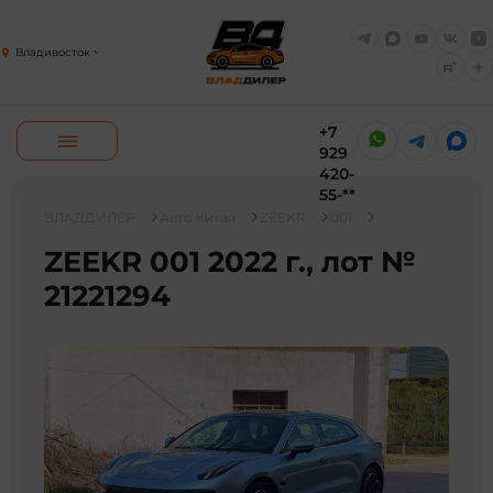
Владивосток
+7
929
420-
55-**
ВЛАДДИЛЕР
Авто Китая
ZEEKR
001
ZEEKR 001 2022 г., лот №
21221294