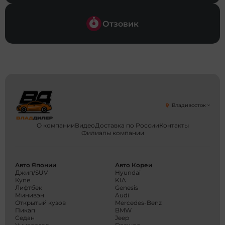
почти 
и знак
Отзовик
будет 
нашей з
работа
оказала
направ
отдель
являет
своего 
работа
Владивосток
провер
понрав
О компании
Видео
Доставка по России
Контакты
и отпр
Филиалы компании
осмотр
автоми
подроб
Авто Японии
Авто Кореи
Провер
Джип/SUV
Hyundai
наличи
Купе
KIA
Лифтбек
Genesis
повреж
Минивэн
Audi
сомнит
Открытый кузов
Mercedes-Benz
только
Пикап
BMW
Владдил
Седан
Jeep