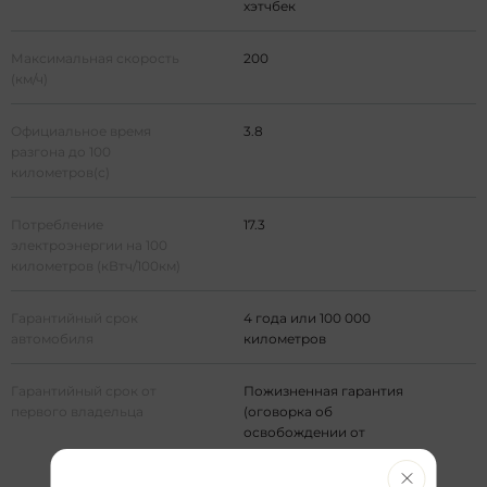
хэтчбек
Максимальная скорость
200
(км/ч)
Официальное время
3.8
разгона до 100
километров(с)
Потребление
17.3
электроэнергии на 100
километров (кВтч/100км)
Гарантийный срок
4 года или 100 000
автомобиля
километров
Гарантийный срок от
Пожизненная гарантия
первого владельца
(оговорка об
освобождении от
ответственности
подчиняется