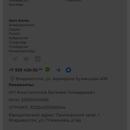
Универсал
Daewoo
выбран
Хетчбек
необхо
сделан
Владди
Авто Китая
только
Внедорожник
свой ав
Седан
Пикап
отличн
Кабриолет
рекоме
Спорткар
компан
Универсал
Микроавтобус
+7 929 420-55-**
Владивосток, ул. Адмирала Кузнецова 40Б
Реквизиты:
ИП Константинов Евгений Геннадьевич
ИНН: 253911434936
ОГРНИП: 312254333300044
Юридический адрес: Приморский край, г.
Владивосток, ул. Плеханова, д.14д