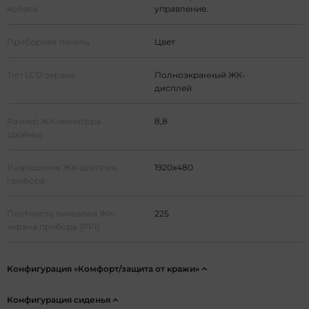
колеса
управление.
Приборная панель
Цвет
Тип LCD экрана
Полноэкранный ЖК-
дисплей
Размер ЖК-монитора
8,8
(дюймы)
Разрешение ЖК-дисплея
1920x480
прибора
Плотность пикселей ЖК-
225
экрана прибора (PPI)
Конфигурация «Комфорт/защита от кражи»
Конфигурация сиденья