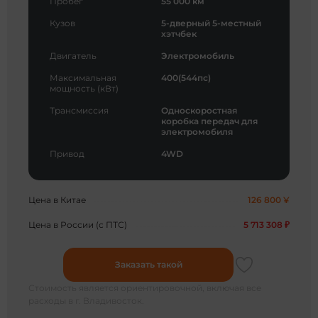
Пробег
55 000 км
Кузов
5-дверный 5-местный
хэтчбек
Двигатель
Электромобиль
Максимальная
400(544пс)
мощность (кВт)
Трансмиссия
Односкоростная
коробка передач для
электромобиля
Привод
4WD
Цена в Китае
126 800 ¥
Цена в России (с ПТС)
5 713 308 ₽
Заказать такой
Стоимость является ориентировочной, включая все
расходы в г. Владивосток.