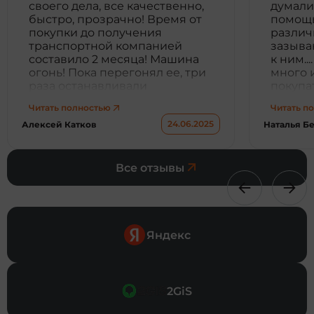
своего дела, все качественно,
думали,
быстро, прозрачно! Время от
помощь
покупки до получения
различ
транспортной компанией
зазыва
составило 2 месяца! Машина
к ним..
огонь! Пока перегонял ее, три
много 
раза останавливали
покупа
Инспектора гибдд)
денег и
Читать полностью
Читать п
спрашивали где заказать!
другая 
24.06.2025
Алексей Катков
Наталья Б
Ребята Вам процветания и
автомо
успехов!
таким, 
стали 
фирмах
Все отзывы
такие у
Много 
которы
сайты 
видосик
Яндекс
реальн
покупа
удалось
совете
2GiS
обратит
прогада