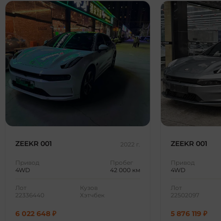
ZEEKR 001
ZEEKR 001
2022 г.
Привод
Пробег
Привод
4WD
42 000 км
4WD
Лот
Кузов
Лот
22336440
Хэтчбек
22502097
6 022 648 ₽
5 876 119 ₽