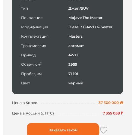
Тип
Джип/SUV
Поколение
Mojave The Master
Модификация
Diesel 3.0 4WD 6-Seater
Комплектация
Masters
Трансмиссия
автомат
Привод
4WD
3
Объем, см
2959
Пробег, км
71 101
Цвет
черный
Цена в Корее
37 300 000 ₩
Цена в России (с ПТС)
7 355 058 ₽
Заказать такой