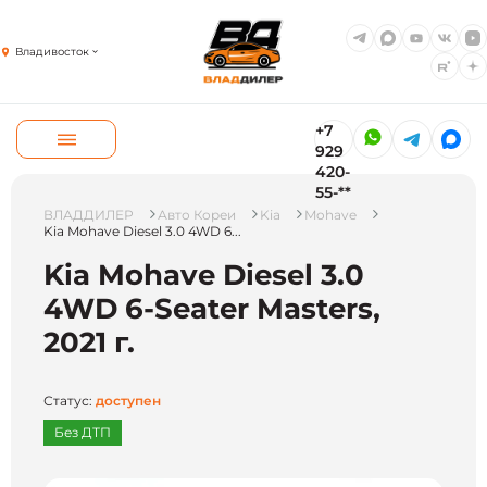
Владивосток
+7
929
420-
55-**
ВЛАДДИЛЕР
Авто Кореи
Kia
Mohave
Kia Mohave Diesel 3.0 4WD 6...
Kia Mohave Diesel 3.0
4WD 6-Seater Masters,
2021 г.
Статус:
доступен
Без ДТП