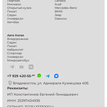
Лифтбек
Genesis
компанию своим близким, на
повреж
Минивэн
Audi
днях будут заказывать авто, и
сомнит
Открытый кузов
Mercedes-Benz
вам советую!
только
Пикап
BMW
Владдил
Седан
Jeep
Универсал
Daewoo
выбран
Хетчбек
необхо
сделан
Владди
Авто Китая
только
Внедорожник
свой ав
Седан
Пикап
отличн
Кабриолет
рекоме
Спорткар
компан
Универсал
Микроавтобус
+7 929 420-55-**
Владивосток, ул. Адмирала Кузнецова 40Б
Реквизиты:
ИП Константинов Евгений Геннадьевич
ИНН: 253911434936
ОГРНИП: 312254333300044