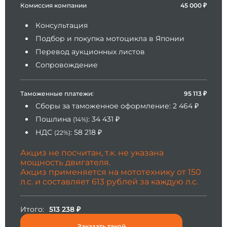
Комиссия компании
45 000 ₽
Консультация
Подбор и покупка мотоцикла в Японии
Перевод аукционных листов
Сопровождение
Таможенные платежи:
95 113
₽
Сборы за таможенное оформление:
2 464
₽
Пошлина
:
34 431
₽
(14%)
НДС
:
58 218
₽
(22%)
Акциз не посчитан, т.к. не указана
мощность двигателя.
Акциз применяется на мототехнику от 150
л.с. и составляет 613 рублей за каждую л.с.
Итого:
513 238
₽
Заказать такой