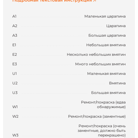
Подробная текстовая инструкция
А1
Маленькая царапина
А2
Царапина
А3
Большая царапина
Е1
Небольшая вмятина
Е2
Несколько небольших вмятин
Е3
Много небольших вмятин
U1
Маленькая вмятина
U2
Вмятина
U3
Большая вмятина
Ремонт/покраска (едва
W1
обнаружимые)
W2
Ремонт/покраска (заментные)
Ремонт/покраска (очень
заментные, должно быть
W3
перекрашено)