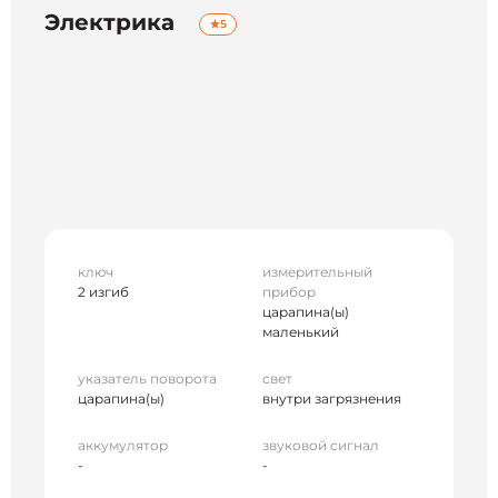
Электрика
5
ключ
измерительный
2 изгиб
прибор
царапина(ы)
маленький
указатель поворота
свет
царапина(ы)
внутри загрязнения
аккумулятор
звуковой сигнал
-
-