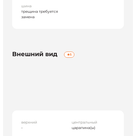
шина
трещина требуется
замена
Внешний вид
5
верхний
центральный
-
царапина(ы)