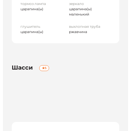
тормоз лампа
зеркало
царапина(ы)
царапина(ы)
маленький
глушитель
выхлопная труба
царапина(ы)
ржавчина
Шасси
5