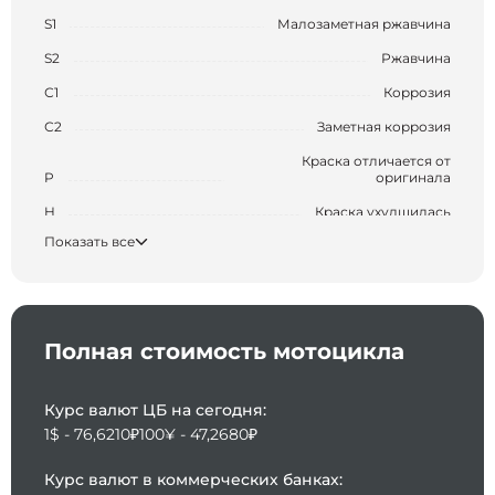
S1
Малозаметная ржавчина
S2
Ржавчина
С1
Коррозия
С2
Заметная коррозия
Краска отличается от
P
оригинала
H
Краска ухудшилась
Показать все
XX
Замененный элемент
Маленькая вмятина с
царапиной (размером с
B1
большой палец)
Полная стоимость мотоцикла
Вмятина с царапиной
B2
(размером с ладонь)
Большая вмятина с
Курс валют ЦБ на сегодня:
царапиной (размером с
В3
локоть)
1$ - 76,6210₽
100¥ - 47,2680₽
Y1
Маленькая трещина
Курс валют в коммерческих банках: