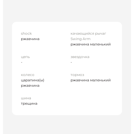
shock
качающийся рычаг
ржавчина
Swing Arm
ржавчина маленький
цепь
звездочка
-
-
колесо
тормоз
царапина(ы)
ржавчина маленький
ржавчина
шина
трещина