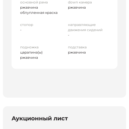
основной рама
down камера
ржавчина
ржавчина
облупленная краска
стопор
направляющие
-
движения сидений
-
подножка
подставка
царапина(ы)
ржавчина
ржавчина
Аукционный лист