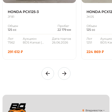
HONDA PCX125-3
HONDA PCX12
JF81
JK05
Объем
Пробег
Объем
125 сс
22 179 км
125 сс
Лот
Аукцион
Дата торгов
Лот
Аукци
7562
BDS Kansai (...
26.06.2026
1251
BDS Kan
291 612 ₽
224 869 ₽
Владивосток