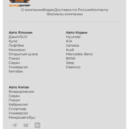
О компании
Видео
Доставка по России
Контакты
Филиалы компании
Авто Японии
Авто Кореи
Джип/SUV
Hyundai
Купе
KIA
Лифтбек
Genesis
Минивэн
Audi
Открытый кузов
Mercedes-Benz
Пикап
BMW
Седан
Jeep
Универсал
Daewoo
Хетчбек
Авто Китая
Внедорожник
Седан
Пикап
Кабриолет
Спорткар
Универсал
Микроавтобус