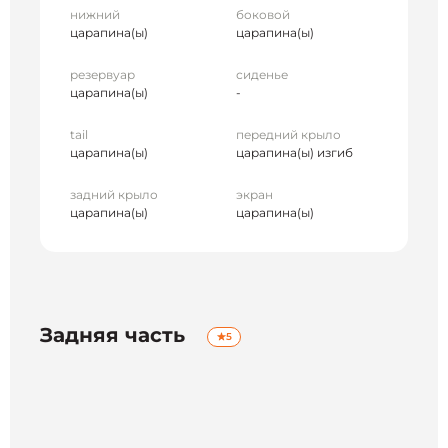
нижний
боковой
царапина(ы)
царапина(ы)
резервуар
сиденье
царапина(ы)
-
tail
передний крыло
царапина(ы)
царапина(ы) изгиб
задний крыло
экран
царапина(ы)
царапина(ы)
Задняя часть
5