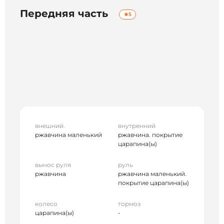
Передняя часть
5
внешний.
внутренний
ржавчина маленький
ржавчина. покрытие
царапина(ы)
вынос руля
руль
ржавчина
ржавчина маленький.
покрытие царапина(ы)
колесо
тормоз
царапина(ы)
-