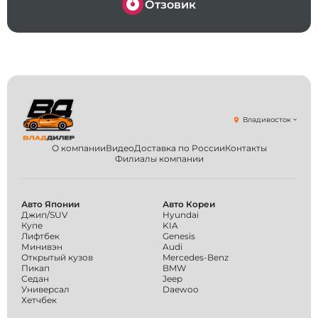
Отзовик
большо
по пои
грамот
сотруд
догово
пример
за Ваш
другие
догово
Владивосток
хотят; 
до пол
О компании
Видео
Доставка по России
Контакты
много 
Филиалы компании
Владдил
помогу
правил
Авто Японии
Авто Кореи
многое 
Джип/SUV
Hyundai
что св
Купе
KIA
Лифтбек
Genesis
всем н
Минивэн
Audi
Открытый кузов
Mercedes-Benz
Пикап
BMW
Седан
Jeep
Универсал
Daewoo
Хетчбек