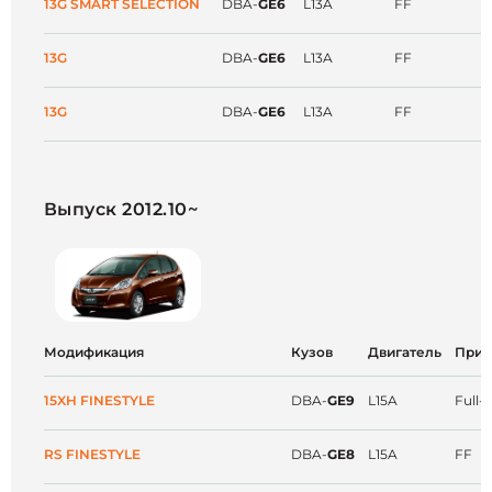
13G SMART SELECTION
DBA-
GE6
L13A
FF
13G
DBA-
GE6
L13A
FF
13G
DBA-
GE6
L13A
FF
Выпуск 2012.10~
Модификация
Кузов
Двигатель
Прив
15XH FINESTYLE
DBA-
GE9
L15A
Full-
RS FINESTYLE
DBA-
GE8
L15A
FF