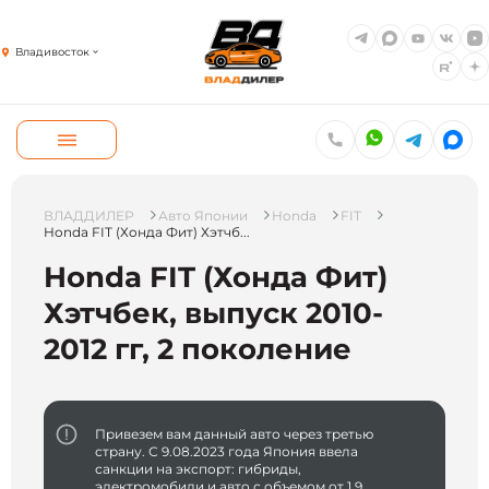
Владивосток
ВЛАДДИЛЕР
Авто Японии
Honda
FIT
Honda FIT (Хонда Фит) Хэтчб...
Honda FIT (Хонда Фит)
Хэтчбек, выпуск 2010-
2012 гг, 2 поколение
Привезем вам данный авто через третью
страну. С 9.08.2023 года Япония ввела
санкции на экспорт: гибриды,
электромобили и авто с объемом от 1.9