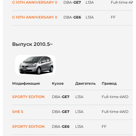
G 10TH ANNIVERSARY II
DBA-
GE7
L13A
Full-time 4W
G 10TH ANNIVERSARY II
DBA-
GE6
L13A
FF
Выпуск 2010.5~
Модификация
Кузов
Двигатель
Привод
SPORTY EDITION
DBA-
GE7
L13A
Full-time 4WD
SHE S
DBA-
GE7
L13A
Full-time 4WD
SPORTY EDITION
DBA-
GE6
L13A
FF