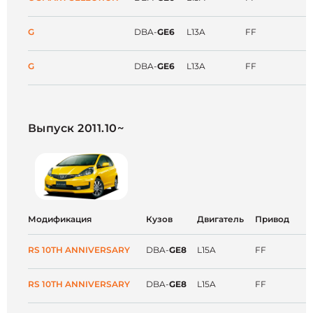
G
DBA-
GE6
L13A
FF
G
DBA-
GE6
L13A
FF
Выпуск 2011.10~
Модификация
Кузов
Двигатель
Привод
RS 10TH ANNIVERSARY
DBA-
GE8
L15A
FF
RS 10TH ANNIVERSARY
DBA-
GE8
L15A
FF