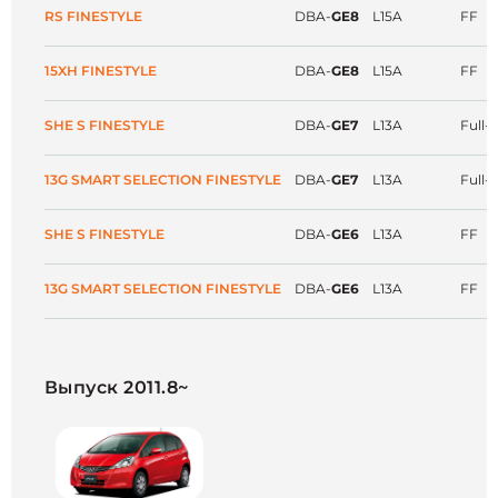
RS FINESTYLE
DBA-
GE8
L15A
FF
15XH FINESTYLE
DBA-
GE8
L15A
FF
SHE S FINESTYLE
DBA-
GE7
L13A
Full-
13G SMART SELECTION FINESTYLE
DBA-
GE7
L13A
Full-
SHE S FINESTYLE
DBA-
GE6
L13A
FF
13G SMART SELECTION FINESTYLE
DBA-
GE6
L13A
FF
Выпуск 2011.8~