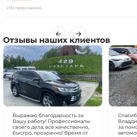
2351 предложение
Отзывы наших клиентов
Выражаю благодарность за
Спасиб
Вашу работу! Профессионалы
Владди
своего дела, все качественно,
за пом
быстро, прозрачно! Время от
автомо