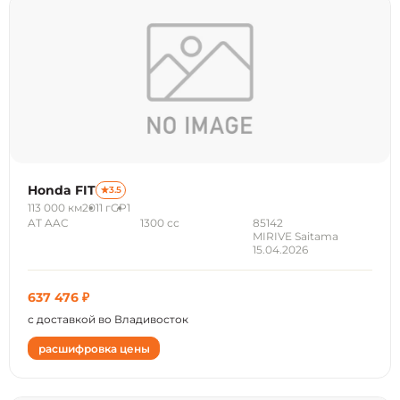
Honda FIT
3.5
113 000 км
2011 г
GP1
AT AAC
1300 сс
85142
MIRIVE Saitama
15.04.2026
637 476 ₽
с доставкой во Владивосток
расшифровка цены