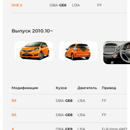
SHE S
DBA-
GE6
L13A
FF
Выпуск 2010.10~
Модификация
Кузов
Двигатель
Привод
RS
DBA-
GE8
L15A
FF
RS
DBA-
GE8
L15A
FF
X
DBA-
GE9
L15A
Full-time 4WD