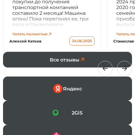
покупки до получения
2024 п
транспортной компанией
2020 го
составило 2 месяца! Машина
семейн
огонь! Пока перегонял ее, три
приобр
раза останавливали
выпуск
Инспектора гибдд)
езды..
Читать полностью
Читать п
спрашивали где заказать!
опыта 
24.06.2025
Алексей Катков
Станислав
Ребята Вам процветания и
было, 
успехов!
заключ
Владди
немног
Все отзывы
сделат
стоимо
догово
компан
первый
Яндекс
положи
плюс-м
перече
услуг п
2GiS
стоимо
самая м
самых ;
вежлив