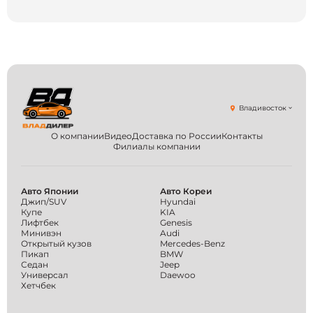
Владивосток
О компании
Видео
Доставка по России
Контакты
Филиалы компании
Авто Японии
Авто Кореи
Джип/SUV
Hyundai
Купе
KIA
Лифтбек
Genesis
Минивэн
Audi
Открытый кузов
Mercedes-Benz
Пикап
BMW
Седан
Jeep
Универсал
Daewoo
Хетчбек