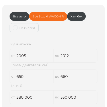
Все авто
Все Suzuki WAGON R
Хэтчбек
Не гибрид
Год выпуска
3
Объем двигателя, см
Цена, ₽