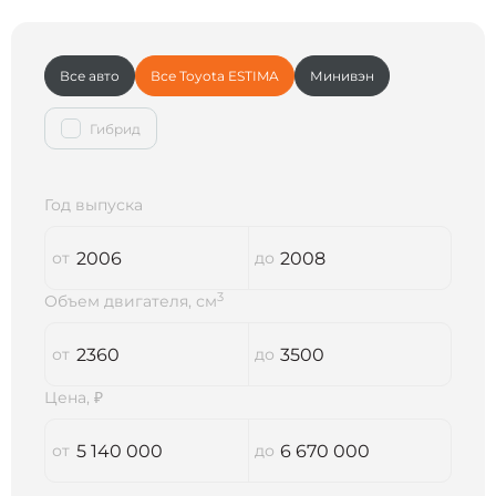
Все авто
Все Toyota ESTIMA
Минивэн
Гибрид
Год выпуска
3
Объем двигателя, см
Цена, ₽