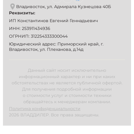
Владивосток, ул. Адмирала Кузнецова 40Б
Реквизиты:
ИП Константинов Евгений Геннадьевич
ИНН: 253911434936
ОГРНИП: 312254333300044
Юридический адрес: Приморский край, г.
Владивосток, ул. Плеханова, д.14д
Данный сайт носит исключительно
информационный характер и ни при каких
обстоятельствах не является публичной офертой.
Для получения подробной информации
о стоимости услуг и стоимости техники
обращайтесь к менеджерам компании.
Политика конфиденциальности
2026 ВЛАДДИЛЕР. Все права защищены.