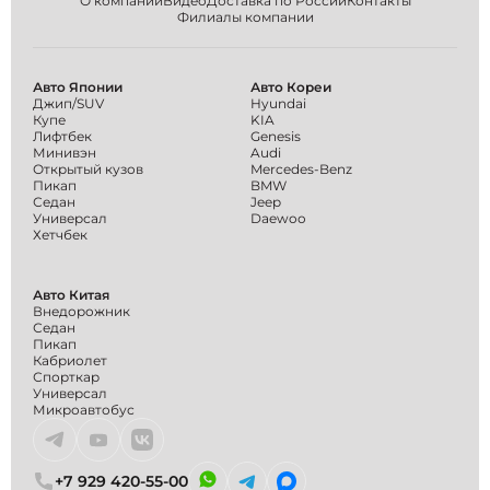
О компании
Видео
Доставка по России
Контакты
Филиалы компании
Авто Японии
Авто Кореи
Джип/SUV
Hyundai
Купе
KIA
Лифтбек
Genesis
Минивэн
Audi
Открытый кузов
Mercedes-Benz
Пикап
BMW
Седан
Jeep
Универсал
Daewoo
Хетчбек
Авто Китая
Внедорожник
Седан
Пикап
Кабриолет
Спорткар
Универсал
Микроавтобус
+7 929 420-55-00