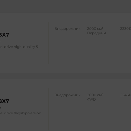
3
Внедорожник
2000 см
22301
Передний
BX7
l drive high-quality 5-
3
Внедорожник
2000 см
22461
4WD
BX7
l drive flagship version