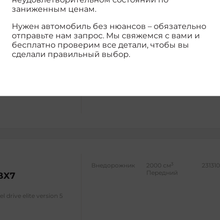
заниженным ценам.
Нужен автомобиль без нюансов – обязательно
отправьте нам запрос. Мы свяжемся с вами и
бесплатно проверим все детали, чтобы вы
сделали правильный выбор.
3
Внедорожник
1400 см
23047
Передний
BX5
matic two-wheel drive
3
Внедорожник
2000 см
23131
Передний
BX7
 drive elite version 5