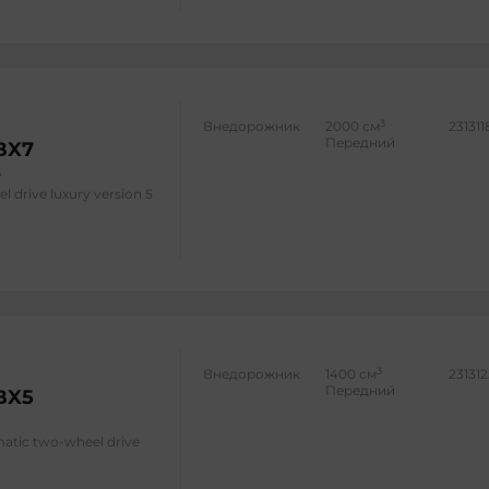
3
Внедорожник
2000 см
231311
Передний
BX7
l drive luxury version 5
3
Внедорожник
1400 см
23131
Передний
BX5
matic two-wheel drive