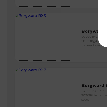
Borgward 
89 000 км
2019 г
2017 20tgdi auto
pioneer type
Borgward 
63 000 км
2017 г
2016 28t two-wheel
seats