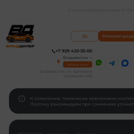
О компании
Видео
Доставка по Ро
Японские аукци
+7 929 420-55-00
Владивосток
Выбрать город
Владивосток, ул. Адмирала
Кузнецова 40Б
К сожалению, технически невозможно исключи
Поэтому рекомендуем при сомнениях уточнят
ВЛАДДИЛЕР
Авто Китая
Borgward