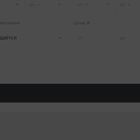
-
-
-
ъявления
Цена, ₽
даётся