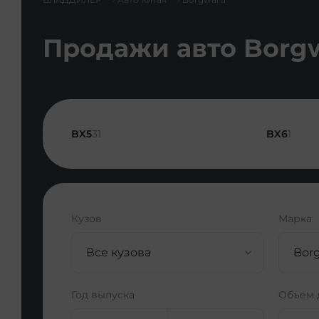
Продажи авто Borgw
BX5
31
BX6
1
Кузов
Марка
Все кузова
Borg
Год выпуска
Объем 