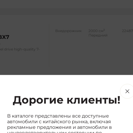
3
Внедорожник
2000 см
22487
Передний
BX7
l drive high-quality 7-
Дорогие клиенты!
3
Внедорожник
2000 см
23026
Передний
BX7
В каталоге представлены все доступные
l drive luxury version 5
автомобили с китайского рынка, включая
рекламные предложения и автомобили в
неудовлетворительном состоянии по