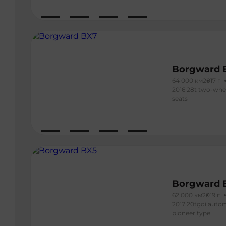
Borgward 
64 000 км
2017 г
2016 28t two-whee
seats
Borgward 
62 000 км
2019 г
2017 20tgdi auto
pioneer type