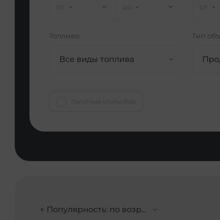
-
-
-
Топливо
Тип об
Все виды топлива
Про
Льготный утильсбор
↑ Популярность: по возрастанию