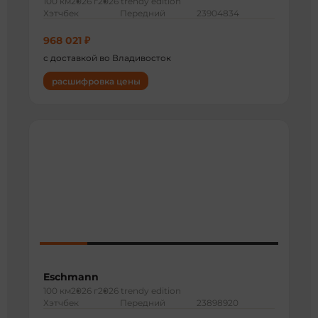
100 км
2026 г
2026 trendy edition
Хэтчбек
Передний
23904834
968 021 ₽
с доставкой во Владивосток
расшифровка цены
Eschmann
100 км
2026 г
2026 trendy edition
Хэтчбек
Передний
23898920