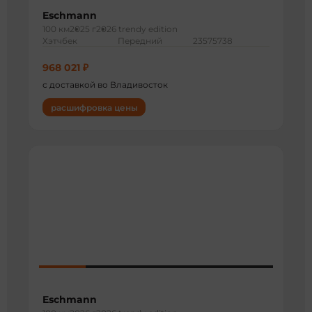
Eschmann
100 км
2025 г
2026 trendy edition
Хэтчбек
Передний
23575738
968 021 ₽
с доставкой во Владивосток
расшифровка цены
Eschmann