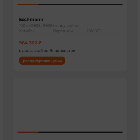
Eschmann
100 км
2026 г
2026 trendy edition
Хэтчбек
Передний
23185132
984 302 ₽
с доставкой во Владивосток
расшифровка цены