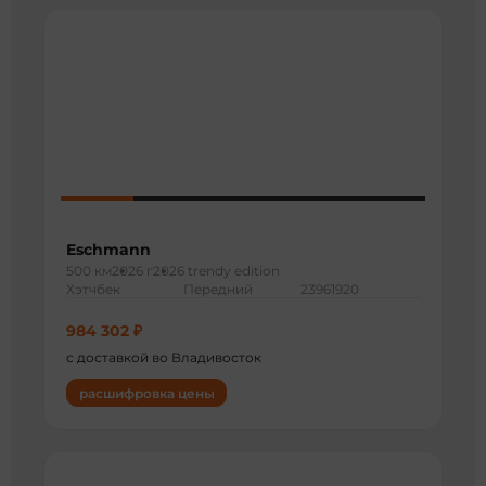
Eschmann
500 км
2026 г
2026 trendy edition
Хэтчбек
Передний
23961920
984 302 ₽
с доставкой во Владивосток
расшифровка цены