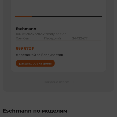
Eschmann
100 км
2026 г
2026 trendy edition
Хэтчбек
Передний
24422477
889 872 ₽
с доставкой во Владивосток
расшифровка цены
Найдено всего:
11
Eschmann по моделям