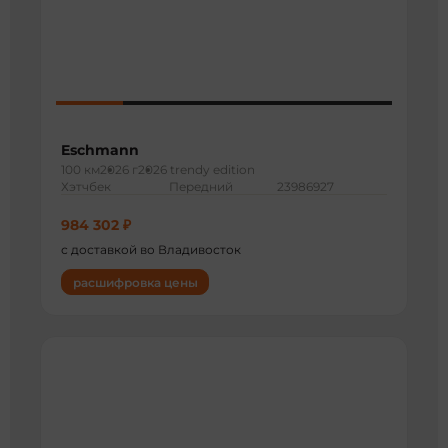
Eschmann
100 км
2026 г
2026 trendy edition
Хэтчбек
Передний
23986927
984 302 ₽
с доставкой во Владивосток
расшифровка цены