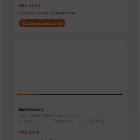
984 302 ₽
с доставкой во Владивосток
расшифровка цены
Eschmann
100 км
2026 г
2026 trendy edition
Хэтчбек
Передний
23904834
959 881 ₽