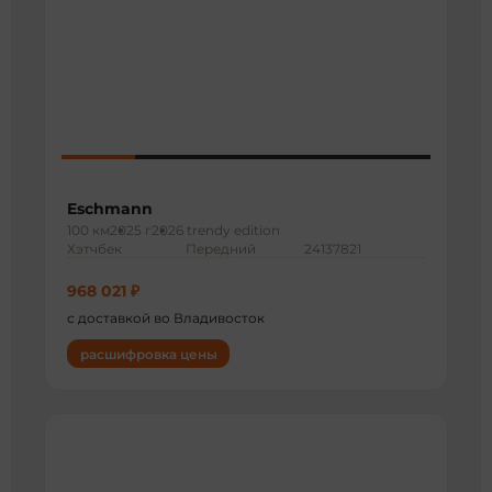
Eschmann
100 км
2025 г
2026 trendy edition
Хэтчбек
Передний
24137821
968 021 ₽
с доставкой во Владивосток
расшифровка цены