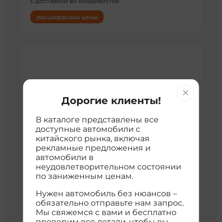
с доставкой во Владивосток
расшифровка цены
Дорогие клиенты!
В каталоге представлены все
доступные автомобили с
китайского рынка, включая
рекламные предложения и
Eschmann
автомобили в
100 км
2026 г
2026 trendy edition
неудовлетворительном состоянии
Хэтчбек
Передний
23898920
по заниженным ценам.
984 302 ₽
Нужен автомобиль без нюансов –
обязательно отправьте нам запрос.
с доставкой во Владивосток
Мы свяжемся с вами и бесплатно
расшифровка цены
проверим все детали, чтобы вы