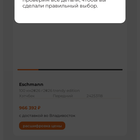
сделали правильный выбор.
Eschmann
100 км
2026 г
2026 trendy edition
Хэтчбек
Передний
24253118
966 392 ₽
с доставкой во Владивосток
расшифровка цены