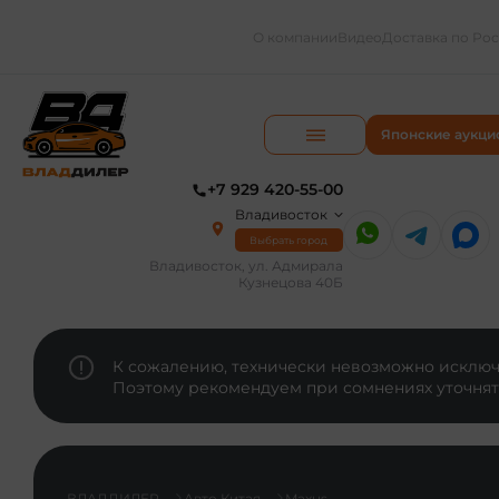
О компании
Видео
Доставка по Ро
Японские аукци
+7 929 420-55-00
Владивосток
Выбрать город
Владивосток, ул. Адмирала
Кузнецова 40Б
К сожалению, технически невозможно исключи
Поэтому рекомендуем при сомнениях уточнят
ВЛАДДИЛЕР
Авто Китая
Maxus