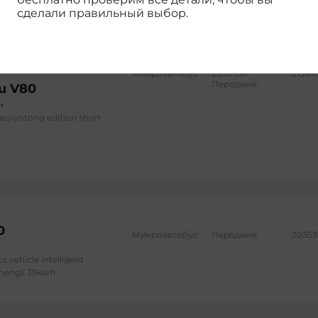
сделали правильный выбор.
3
Микроавтобус
2500 см
21384
Передний
u V80
aoyuntong edition short
0
Микроавтобус
Передний
20351
cs vehicle intelligent
 mengli 35kwh