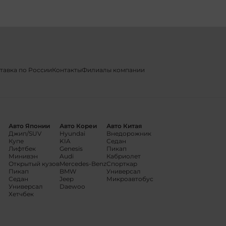
тавка по России
Контакты
Филиалы компании
Авто Японии
Авто Кореи
Авто Китая
Джип/SUV
Hyundai
Внедорожник
Купе
KIA
Седан
Лифтбек
Genesis
Пикап
Минивэн
Audi
Кабриолет
Открытый кузов
Mercedes-Benz
Спорткар
Пикап
BMW
Универсал
Седан
Jeep
Микроавтобус
Универсал
Daewoo
Хетчбек