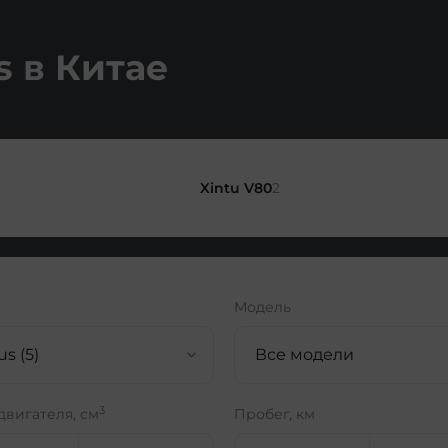
 в Китае
Xintu V80
2
Модель
s (5)
Все модели
3
двигателя, см
Пробег, км