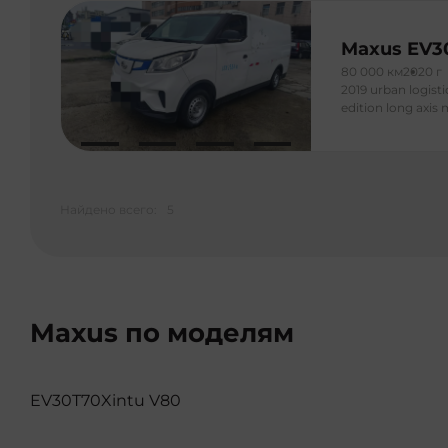
Maxus EV3
80 000 км
2020 г
2019 urban logisti
edition long axis
Найдено всего:
5
Maxus по моделям
EV30
T70
Xintu V80