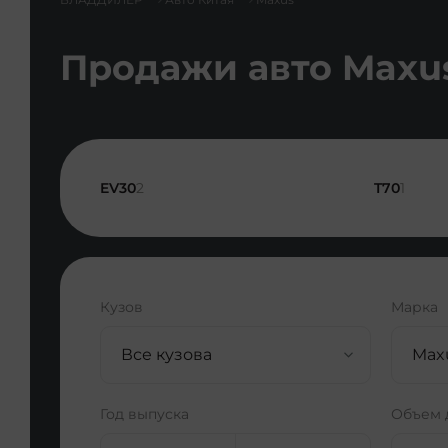
Продажи авто Maxus
EV30
2
T70
1
Кузов
Марка
Все кузова
Maxu
Год выпуска
Объем 