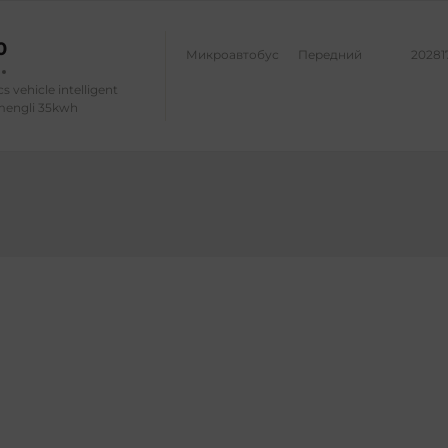
0
Микроавтобус
Передний
20281
cs vehicle intelligent
 mengli 35kwh