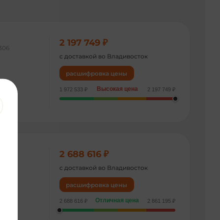
2 197 749 ₽
306
с доставкой во Владивосток
расшифровка цены
Высокая цена
1 972 533 ₽
2 197 749 ₽
2 688 616 ₽
624
с доставкой во Владивосток
расшифровка цены
Отличная цена
2 688 616 ₽
2 861 195 ₽