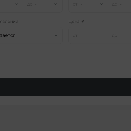
-
-
-
ъявления
Цена, ₽
даётся