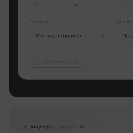
-
-
-
Топливо
Тип об
Все виды топлива
Про
Льготный утильсбор
↑ Популярность: по возрастанию