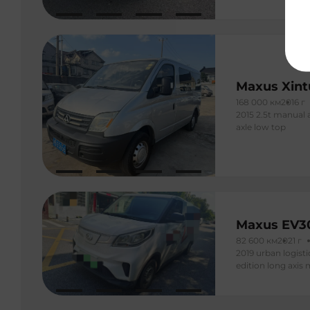
Maxus Xint
168 000 км
2016 г
2015 2.5t manual 
axle low top
Maxus EV3
82 600 км
2021 г
2019 urban logisti
edition long axis