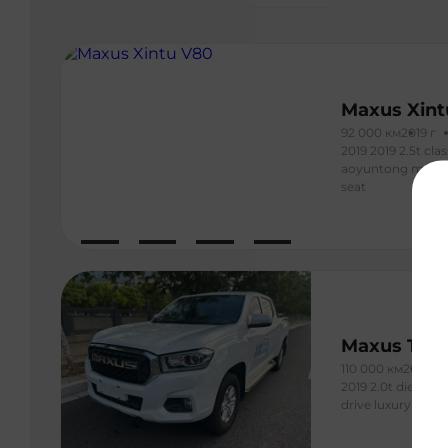
Maxus Xint
92 000 км
2019 г
2019 2019 2.5t cl
aoyuntong modifi
seat
Maxus T70
110 000 км
2019 г
2019 2.0t diesel 
drive luxury long