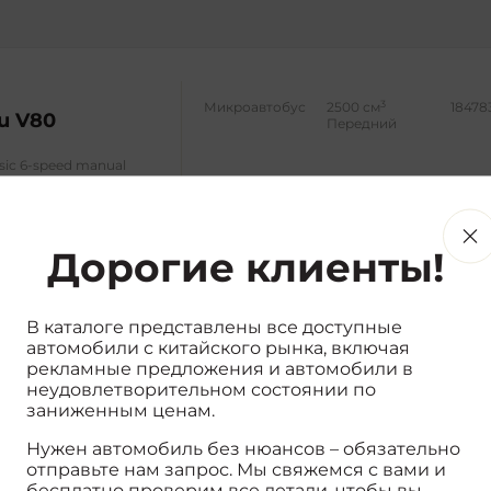
3
Микроавтобус
2500 см
18478
u V80
Передний
assic 6-speed manual
ed long-axis mid-top 7-
Дорогие клиенты!
В каталоге представлены все доступные
автомобили с китайского рынка, включая
3
Пикап
2000 см
20651
рекламные предложения и автомобили в
Задний
неудовлетворительном состоянии по
заниженным ценам.
automatic two-wheel
 box and high chassis
Нужен автомобиль без нюансов – обязательно
отправьте нам запрос. Мы свяжемся с вами и
бесплатно проверим все детали, чтобы вы