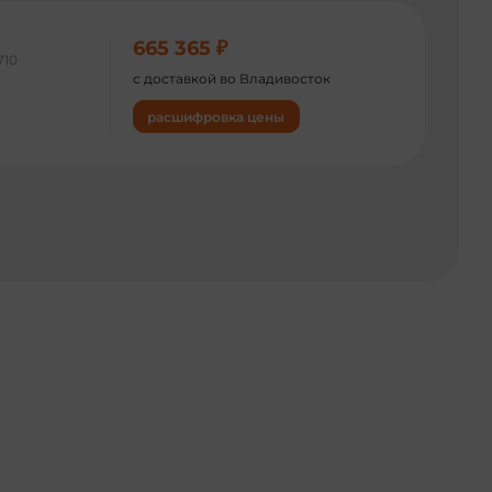
665 365 ₽
710
с доставкой во Владивосток
расшифровка цены