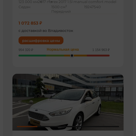
123 000 км
2017 г
forex 2017 1.5l manual comfort model
3
Седан
1500 см
19247540
Передний
1 072 853 ₽
с доставкой во Владивосток
расшифровка цены
Нормальная цена
954 320 ₽
1 154 963 ₽