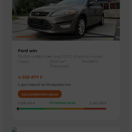
Ford win
75 000 км
2016 г
the ning 2013 2.3l fashion model
3
Седан
2300 см
19408875
Передний
4 939 877 ₽
с доставкой во Владивосток
расшифровка цены
Отличная цена
5 058 410 ₽
5 162 136 ₽