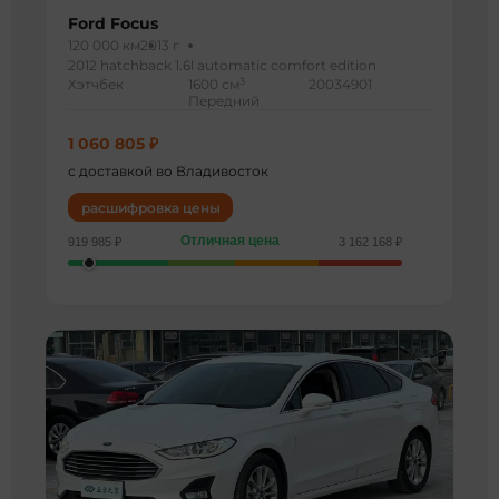
Ford Focus
120 000 км
2013 г
2012 hatchback 1.6l automatic comfort edition
3
Хэтчбек
1600 см
20034901
Передний
1 060 805 ₽
с доставкой во Владивосток
расшифровка цены
Отличная цена
919 985 ₽
3 162 168 ₽