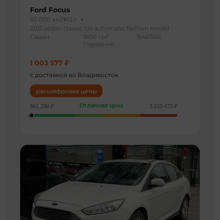
Ford Focus
50 000 км
2013 г
2012 sedan classic 1.8l automatic fashion model
3
Седан
1800 см
16451555
Передний
1 003 577 ₽
с доставкой во Владивосток
расшифровка цены
Отличная цена
981 290 ₽
3 223 473 ₽