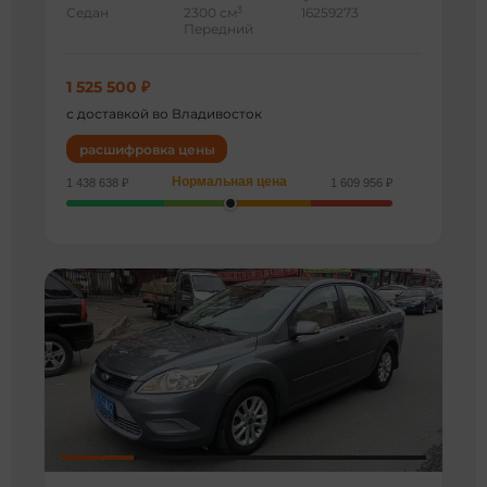
3
Седан
2300 см
16259273
Передний
1 525 500 ₽
с доставкой во Владивосток
расшифровка цены
Нормальная цена
1 438 638 ₽
1 609 956 ₽