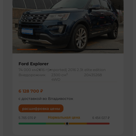
Ford Explorer
74 000 км
2016 г
(imported) 2016 2.3t elite edition
3
Внедорожник
2300 см
20435268
4WD
6 128 700 ₽
с доставкой во Владивосток
расшифровка цены
Нормальная цена
5 765 070 ₽
6 454 027 ₽