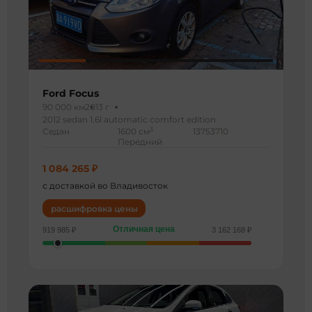
Ford Focus
90 000 км
2013 г
2012 sedan 1.6l automatic comfort edition
3
Седан
1600 см
13753710
Передний
1 084 265 ₽
с доставкой во Владивосток
расшифровка цены
Отличная цена
919 985 ₽
3 162 168 ₽