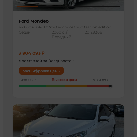
Ford Mondeo
64 600 км
2021 г
2020 ecoboost 200 fashion edition
3
Седан
2000 см
20128306
Передний
3 804 093 ₽
с доставкой во Владивосток
расшифровка цены
Высокая цена
3 438 117 ₽
3 804 093 ₽