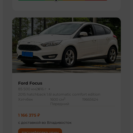
Ford Focus
85 500 км
2016 г
2015 hatchback 1.6l automatic comfort edition
3
Хэтчбек
1600 см
19665624
Передний
1 166 375 ₽
с доставкой во Владивосток
расшифровка цены