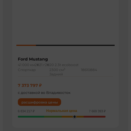
Ford Mustang
41 000 км
2021 г
2020 2.3t ecoboost
3
Спорткар
2300 см
18610884
Задний
7 373 797 ₽
с доставкой во Владивосток
расшифровка цены
Нормальная цена
6 834 217 ₽
7 669 393 ₽