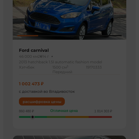
Ford carnival
46 000 км
2014 г
2013 hatchback 1.5l automatic fashion model
3
Хэтчбек
1500 см
19170333
Передний
1 002 473 ₽
с доставкой во Владивосток
расшифровка цены
Отличная цена
860 480 ₽
1 814 303 ₽