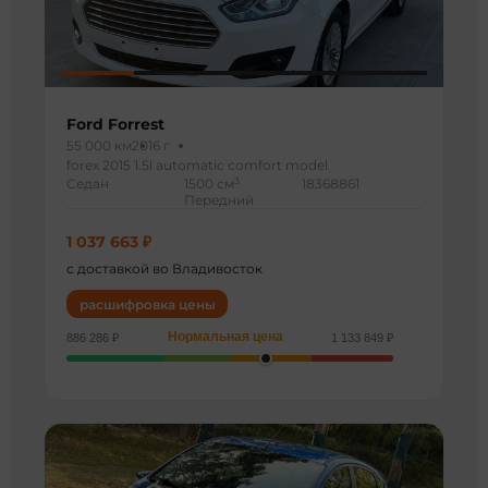
Ford Forrest
55 000 км
2016 г
forex 2015 1.5l automatic comfort model
3
Седан
1500 см
18368861
Передний
1 037 663 ₽
с доставкой во Владивосток
расшифровка цены
Нормальная цена
886 286 ₽
1 133 849 ₽