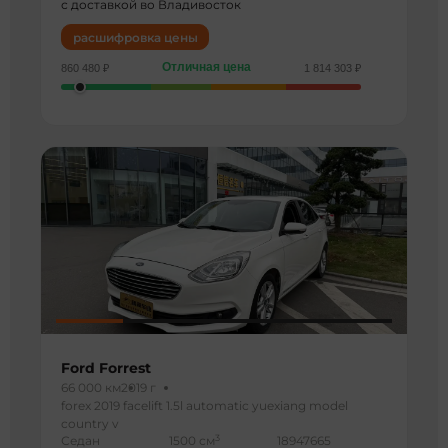
с доставкой во Владивосток
расшифровка цены
Отличная цена
860 480 ₽
1 814 303 ₽
Ford Forrest
66 000 км
2019 г
forex 2019 facelift 1.5l automatic yuexiang model
country v
3
Седан
1500 см
18947665