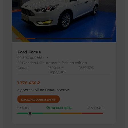
Ford Focus
90 500 км
2016 г
2015 sedan 1.6l automatic fashion edition
3
Седан
1600 см
15501696
Передний
1 376 456 ₽
с доставкой во Владивосток
расшифровка цены
Отличная цена
979 808 ₽
3 659 752 ₽