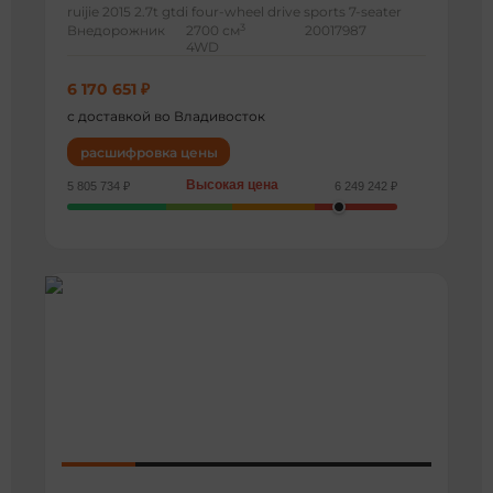
ruijie 2015 2.7t gtdi four-wheel drive sports 7-seater
3
Внедорожник
2700 см
20017987
4WD
6 170 651 ₽
с доставкой во Владивосток
расшифровка цены
Высокая цена
5 805 734 ₽
6 249 242 ₽