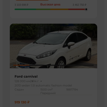
Высокая цена
3 103 698 ₽
3 462 750 ₽
Ford carnival
128 000 км
2014 г
2013 sedan 1.5l automatic fashion model
3
Седан
1500 см
18817194
Передний
919 130 ₽