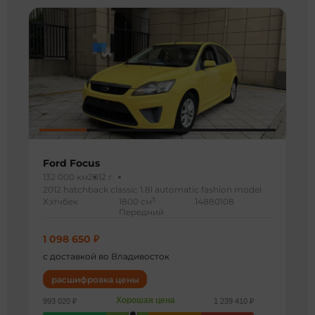
Ford Focus
132 000 км
2012 г
2012 hatchback classic 1.8l automatic fashion model
3
Хэтчбек
1800 см
14880108
Передний
1 098 650 ₽
с доставкой во Владивосток
расшифровка цены
Хорошая цена
993 020 ₽
1 239 410 ₽