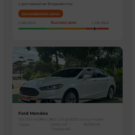
с доставкой во Владивосток
расшифровка цены
Высокая цена
1 065 815 ₽
1 299 356 ₽
Ford Mondeo
130 000 км
2016 г
2013 2.0l gtdi200 luxury model
3
Седан
2000 см
16299000
Передний