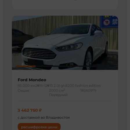
Ford Mondeo
93 000 км
2016 г
2013 2.0l gtdi200 fashion edition
3
Седан
2000 см
18560979
Передний
3 462 750 ₽
с доставкой во Владивосток
расшифровка цены