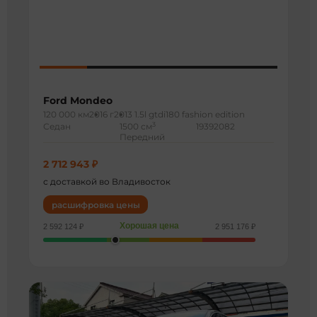
Ford Mondeo
120 000 км
2016 г
2013 1.5l gtdi180 fashion edition
3
Седан
1500 см
19392082
Передний
2 712 943 ₽
с доставкой во Владивосток
расшифровка цены
Хорошая цена
2 592 124 ₽
2 951 176 ₽