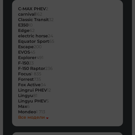
C-MAX PHEV
2
carnival
162
Classic Transit
32
E350
10
Edge
62
electric horse
24
Equator Sport
65
Escape
200
EVOS
45
Explorer
491
F-150
23
F-150 Raptor
236
Focus
1 835
Forrest
735
Fox Active
34
Lingrui PHEV
12
Lingyu
81
Lingyu PHEV
5
Max
6
Mondeo
1 713
Все модели