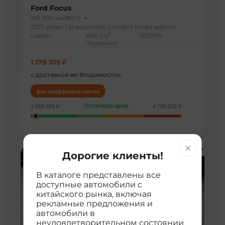
Ford Focus
105 000 км
2017 г
2017 sedan 1.6l automatic comfort smart edition
3
Седан
1600 см
19251194
Передний
1 178 105 ₽
с доставкой во Владивосток
расшифровка цены
Отличная цена
1 058 459 ₽
4 785 832 ₽
Дорогие клиенты!
В каталоге представлены все
доступные автомобили с
китайского рынка, включая
рекламные предложения и
автомобили в
неудовлетворительном состоянии