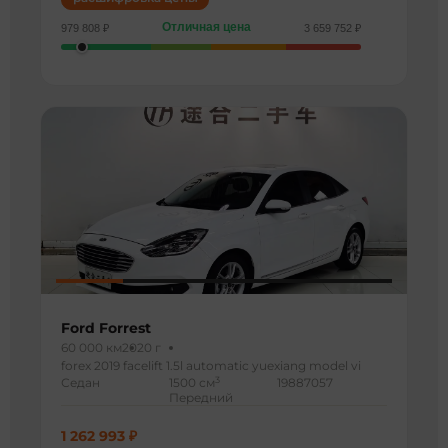
Отличная цена
979 808 ₽
3 659 752 ₽
Ford Forrest
60 000 км
2020 г
forex 2019 facelift 1.5l automatic yuexiang model vi
3
Седан
1500 см
19887057
Передний
1 262 993 ₽