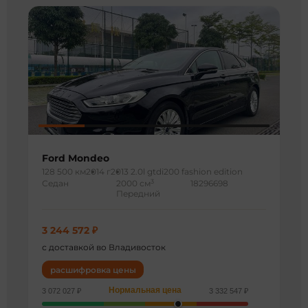
Ford Mondeo
128 500 км
2014 г
2013 2.0l gtdi200 fashion edition
3
Седан
2000 см
18296698
Передний
3 244 572 ₽
с доставкой во Владивосток
расшифровка цены
Нормальная цена
3 072 027 ₽
3 332 547 ₽