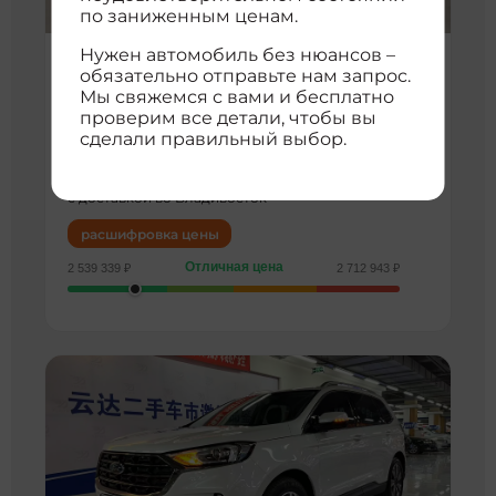
по заниженным ценам.
Нужен автомобиль без нюансов –
Ford Mondeo
обязательно отправьте нам запрос.
98 000 км
2013 г
2013 1.5l gtdi180 comfort edition
Мы свяжемся с вами и бесплатно
3
Седан
1500 см
16361041
проверим все детали, чтобы вы
Передний
сделали правильный выбор.
2 574 529 ₽
с доставкой во Владивосток
расшифровка цены
Отличная цена
2 539 339 ₽
2 712 943 ₽