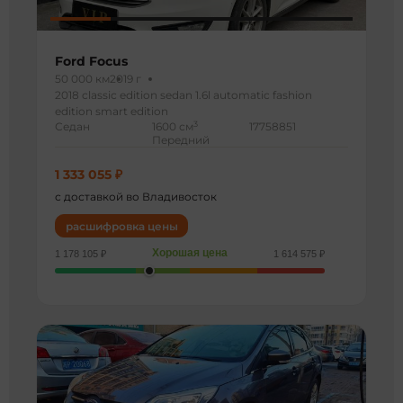
Ford Focus
50 000 км
2019 г
2018 classic edition sedan 1.6l automatic fashion
edition smart edition
3
Седан
1600 см
17758851
Передний
1 333 055 ₽
с доставкой во Владивосток
расшифровка цены
Хорошая цена
1 178 105 ₽
1 614 575 ₽