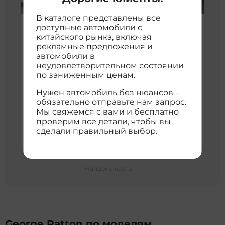
В каталоге представлены все
доступные автомобили с
George Patton Chariot
китайского рынка, включая
3 700 км
2019 г
2018 3.5t 4 seats
рекламные предложения и
3
Внедорожник
3500 см
22090501
автомобили в
4WD
неудовлетворительном состоянии
по заниженным ценам.
23 270 692 ₽
с доставкой во Владивосток
Нужен автомобиль без нюансов –
обязательно отправьте нам запрос.
расшифровка цены
Мы свяжемся с вами и бесплатно
проверим все детали, чтобы вы
Хорошая цена
23 270 692 ₽
23 270 692 ₽
сделали правильный выбор.
Найдено всего:
1
George Patton по моделям