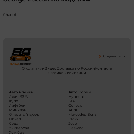
Chariot
Владивосток
О компании
Видео
Доставка по России
Контакты
Филиалы компании
Авто Японии
Авто Кореи
Джип/SUV
Hyundai
Купе
KIA
Лифтбек
Genesis
Минивэн
Audi
Открытый кузов
Mercedes-Benz
Пикап
BMW
Седан
Jeep
Универсал
Daewoo
Хетчбек