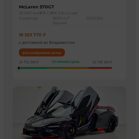
McLaren 570GT
25 000 км
2018 г
2016 3.8t coupe
3
Спорткар
3800 см
21550364
Задний
18 553 770 ₽
с доставкой во Владивосток
расшифровка цены
Отличная цена
19 751 390 ₽
32 795 150 ₽