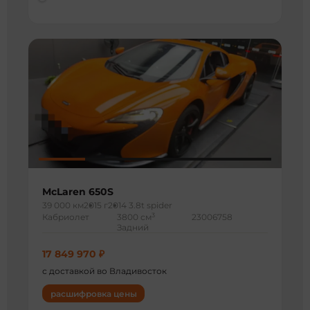
McLaren 650S
39 000 км
2015 г
2014 3.8t spider
3
Кабриолет
3800 см
23006758
Задний
17 849 970 ₽
с доставкой во Владивосток
расшифровка цены