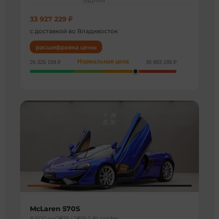
Задний
33 927 229 ₽
с доставкой во Владивосток
расшифровка цены
Нормальная цена
26 326 189 ₽
36 883 189 ₽
McLaren 570S
8 500 км
2018 г
2019 3.8t spider