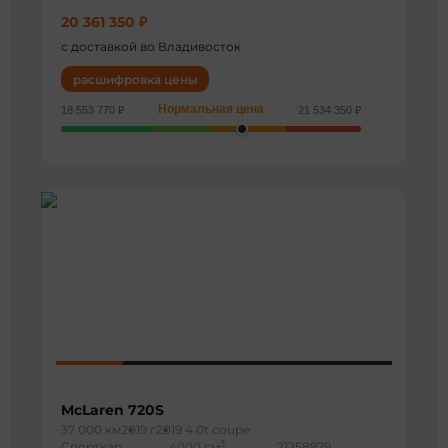
20 361 350 ₽
с доставкой во Владивосток
расшифровка цены
Нормальная цена
18 553 770 ₽
21 534 350 ₽
McLaren 720S
37 000 км
2019 г
2019 4.0t coupe
3
Спорткар
4000 см
21258979