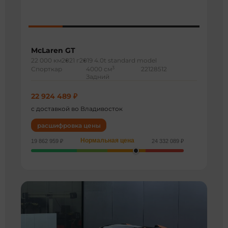
McLaren GT
22 000 км
2021 г
2019 4.0t standard model
3
Спорткар
4000 см
22128512
Задний
22 924 489 ₽
с доставкой во Владивосток
расшифровка цены
Нормальная цена
19 862 959 ₽
24 332 089 ₽