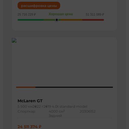
расшифровка цены
Хорошая цена
25 716 229 ₽
51 311 089 ₽
McLaren GT
5 500 км
2022 г
2019 4.0t standard model
3
Спорткар
4000 см
20306152
Задний
24 511 374 ₽