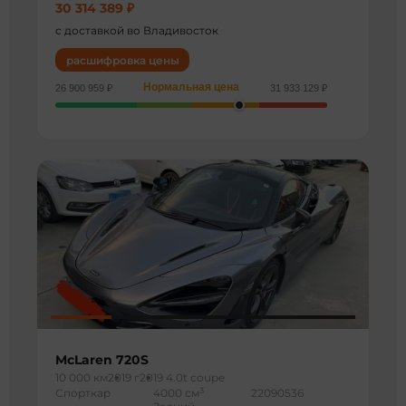
30 314 389 ₽
с доставкой во Владивосток
расшифровка цены
Нормальная цена
26 900 959 ₽
31 933 129 ₽
McLaren 720S
10 000 км
2019 г
2019 4.0t coupe
3
Спорткар
4000 см
22090536