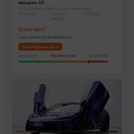
McLaren GT
18 000 км
2021 г
2019 4.0t standard model
3
Спорткар
4000 см
22178223
Задний
23 393 689 ₽
с доставкой во Владивосток
расшифровка цены
Высокая цена
19 862 959 ₽
24 332 089 ₽