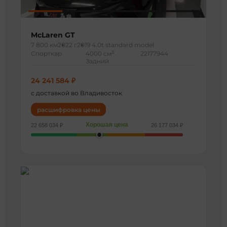
McLaren GT
7 800 км
2022 г
2019 4.0t standard model
3
Спорткар
4000 см
22177944
Задний
24 241 584 ₽
с доставкой во Владивосток
расшифровка цены
Хорошая цена
22 658 034 ₽
26 177 034 ₽