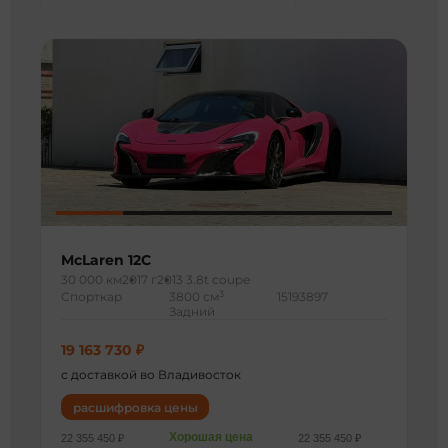
McLaren 12C
30 000 км
2017 г
2013 3.8t coupe
3
Спорткар
3800 см
15193897
Задний
19 163 730 ₽
с доставкой во Владивосток
расшифровка цены
Хорошая цена
22 355 450 ₽
22 355 450 ₽