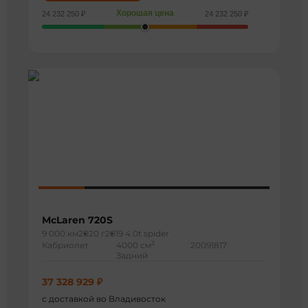
Хорошая цена
24 232 250 ₽
24 232 250 ₽
McLaren 720S
9 000 км
2020 г
2019 4.0t spider
3
Кабриолет
4000 см
20091817
Задний
37 328 929 ₽
с доставкой во Владивосток