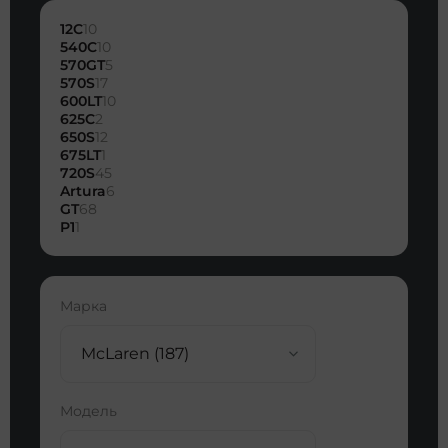
12C
10
540C
10
570GT
5
570S
17
600LT
10
625C
2
650S
12
675LT
1
720S
45
Artura
6
GT
68
P1
1
Марка
McLaren (187)
Модель