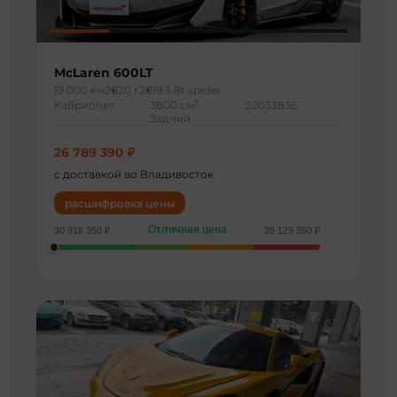
McLaren 600LT
19 000 км
2020 г
2019 3.8t spider
3
Кабриолет
3800 см
22033836
Задний
26 789 390 ₽
с доставкой во Владивосток
расшифровка цены
Отличная цена
30 918 350 ₽
39 129 350 ₽