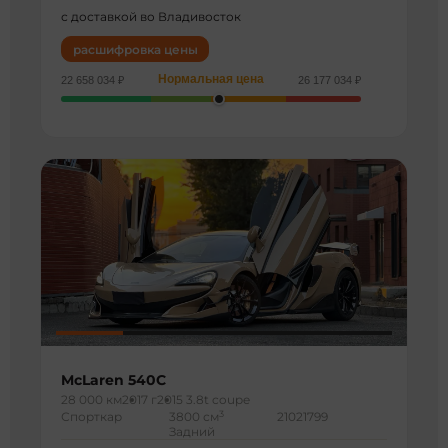
с доставкой во Владивосток
расшифровка цены
Нормальная цена
22 658 034 ₽
26 177 034 ₽
McLaren 540C
28 000 км
2017 г
2015 3.8t coupe
3
Спорткар
3800 см
21021799
Задний