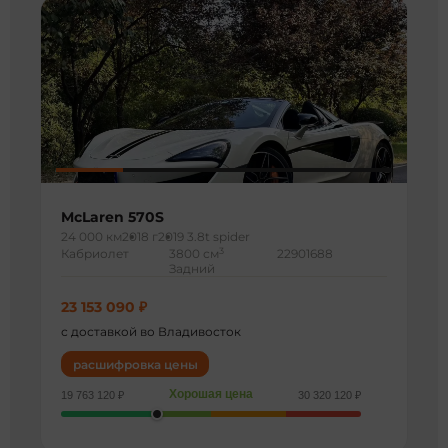
McLaren 570S
24 000 км
2018 г
2019 3.8t spider
3
Кабриолет
3800 см
22901688
Задний
23 153 090 ₽
с доставкой во Владивосток
расшифровка цены
Хорошая цена
19 763 120 ₽
30 320 120 ₽