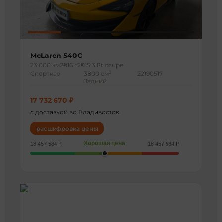
McLaren 540C
23 000 км
2016 г
2015 3.8t coupe
3
Спорткар
3800 см
22190517
Задний
17 732 670 ₽
с доставкой во Владивосток
расшифровка цены
Хорошая цена
18 457 584 ₽
18 457 584 ₽