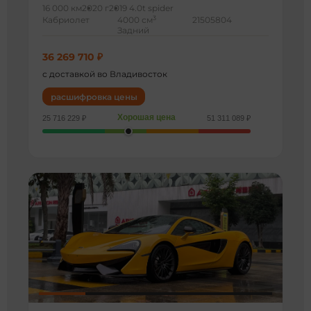
16 000 км
2020 г
2019 4.0t spider
3
Кабриолет
4000 см
21505804
Задний
36 269 710 ₽
с доставкой во Владивосток
расшифровка цены
Хорошая цена
25 716 229 ₽
51 311 089 ₽