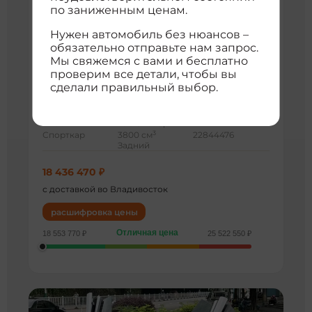
по заниженным ценам.
Нужен автомобиль без нюансов –
обязательно отправьте нам запрос.
Мы свяжемся с вами и бесплатно
проверим все детали, чтобы вы
сделали правильный выбор.
McLaren 570S
72 000 км
2017 г
2015 3.8t coupe
3
Спорткар
3800 см
22844476
Задний
18 436 470 ₽
с доставкой во Владивосток
расшифровка цены
Отличная цена
18 553 770 ₽
25 522 550 ₽