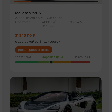
McLaren 720S
27 000 км
2019 г
2019 4.0t coupe
3
Спорткар
4000 см
19592422
Задний
31 343 110 ₽
с доставкой во Владивосток
расшифровка цены
Хорошая цена
26 326 189 ₽
36 883 189 ₽