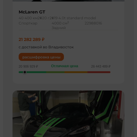
McLaren GT
40 400 км
2020 г
2019 4.0t standard model
3
Спорткар
4000 см
22988016
Задний
21 282 289 ₽
с доставкой во Владивосток
расшифровка цены
Отличная цена
20 906 929 ₽
26 443 489 ₽