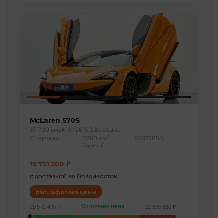
McLaren 570S
37 700 км
2019 г
2015 3.8t coupe
3
Спорткар
3800 см
22972858
Задний
19 751 390 ₽
с доставкой во Владивосток
расшифровка цены
Отличная цена
20 572 490 ₽
22 695 620 ₽