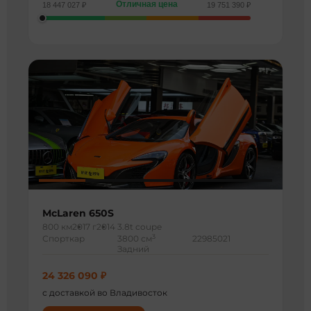
Отличная цена
18 447 027 ₽
19 751 390 ₽
McLaren 650S
800 км
2017 г
2014 3.8t coupe
3
Спорткар
3800 см
22985021
Задний
24 326 090 ₽
с доставкой во Владивосток