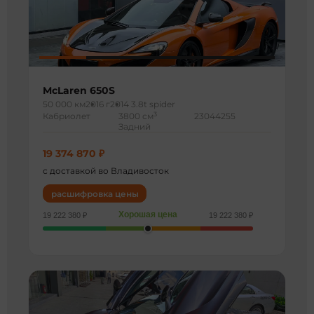
McLaren 650S
50 000 км
2016 г
2014 3.8t spider
3
Кабриолет
3800 см
23044255
Задний
19 374 870 ₽
с доставкой во Владивосток
расшифровка цены
Хорошая цена
19 222 380 ₽
19 222 380 ₽