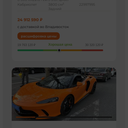
3
Кабриолет
3800 см
22997995
Задний
24 912 590 ₽
с доставкой во Владивосток
расшифровка цены
Хорошая цена
19 763 120 ₽
30 320 120 ₽