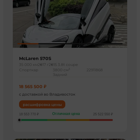
McLaren 570S
35 000 км
2017 г
2015 3.8t coupe
3
Спорткар
3800 см
22911868
Задний
18 565 500 ₽
с доставкой во Владивосток
расшифровка цены
Отличная цена
18 553 770 ₽
25 522 550 ₽