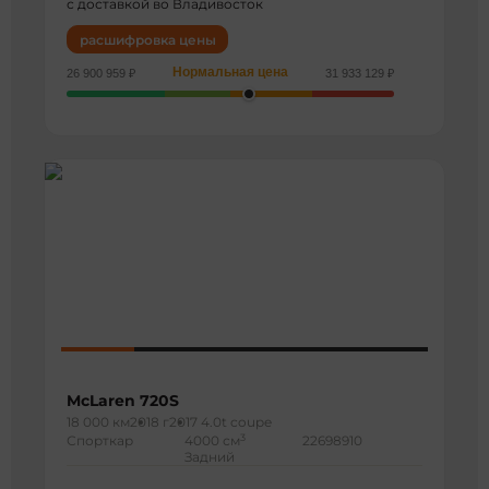
с доставкой во Владивосток
расшифровка цены
Нормальная цена
26 900 959 ₽
31 933 129 ₽
McLaren 720S
18 000 км
2018 г
2017 4.0t coupe
3
Спорткар
4000 см
22698910
Задний