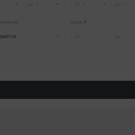
-
-
-
ъявления
Цена, ₽
даётся