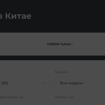
в Китае
YUKON Yukon
2
Модель
(59)
Все модели
3
двигателя, см
Пробег, км