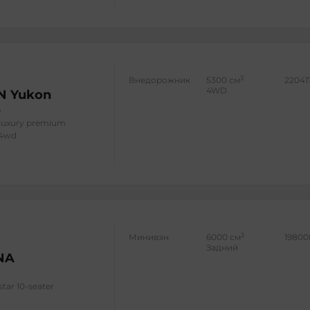
3
Внедорожник
5300 см
22041
4WD
N Yukon
l luxury premium
 4wd
3
Минивэн
6000 см
19800
Задний
NA
star 10-seater