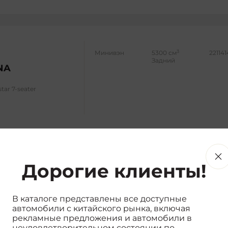
3
Минивэн
5300 см
221141
Задний
NA
star 7-seater
Дорогие клиенты!
3
Минивэн
6000 см
2034
Задний
NA
В каталоге представлены все доступные
star 7-seater
автомобили с китайского рынка, включая
рекламные предложения и автомобили в
неудовлетворительном состоянии по