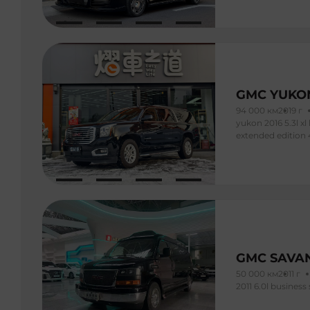
GMC YUKO
94 000 км
2019 г
yukon 2016 5.3l x
extended edition
GMC SAVA
50 000 км
2011 г
2011 6.0l business 