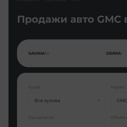
Продажи авто GMC 
SAVANA
56
SIERRA
1
Кузов
Марка
Все кузова
GMC 
Год выпуска
Объем 