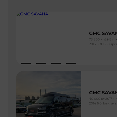
GMC SAVA
73 800 км
2013 г
2013 5.3l 1500 spo
GMC SAVA
40 000 км
2017 г
2014 6.0l long axis