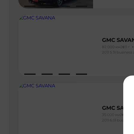
GMC SAVA
82 000 км
2011 г
2011 5.3l business 
GMC SAVA
35 000 км
2011 г
2011 6.0l business 