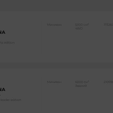
3
Минивэн
5300 см
17326
4WD
NA
rts edition
3
Минивэн
6000 см
21059
Задний
NA
 leader edition