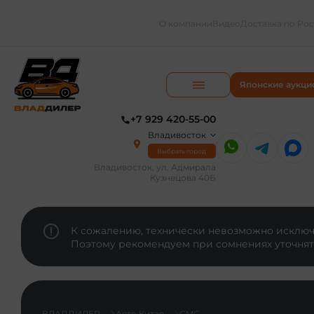
О компании
Видео
Доставка по Ро
Японские аукци
+7 929 420-55-00
Владивосток
Выбрать город
Владивосток, ул. Адмирала
Кузнецова 40Б
К сожалению, технически невозможно исключи
Поэтому рекомендуем при сомнениях уточнят
ВЛАДДИЛЕР
Авто Китая
GMC