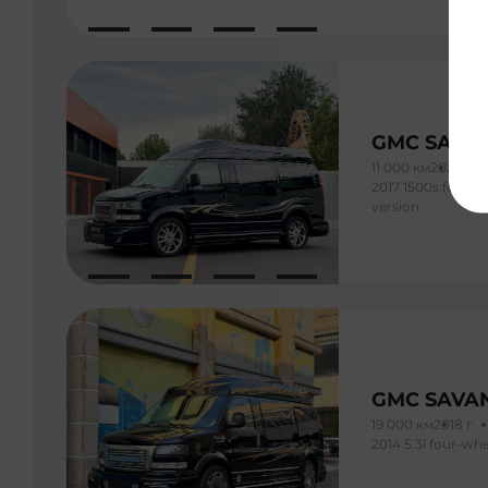
GMC SAVA
11 000 км
2020 г
2017 1500s four-wh
version
GMC SAVA
19 000 км
2018 г
2014 5.3l four-whe