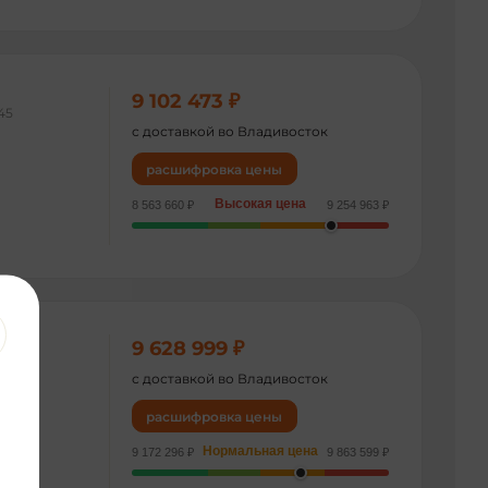
9 102 473 ₽
45
с доставкой во Владивосток
расшифровка цены
Высокая цена
8 563 660 ₽
9 254 963 ₽
9 628 999 ₽
4007
с доставкой во Владивосток
расшифровка цены
Нормальная цена
9 172 296 ₽
9 863 599 ₽