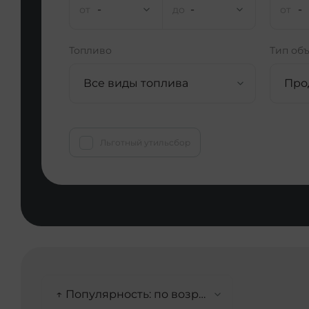
-
-
-
Топливо
Тип об
Все виды топлива
Про
Льготный утильсбор
↑ Популярность: по возрастанию