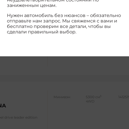
заниженным ценам.
Нужен автомобиль без нюансов – обязательно
отправьте нам запрос. Мы свяжемся с вами и
бесплатно проверим все детали, чтобы вы
сделали правильный выбор.
3
Минивэн
5300 см
14125
4WD
NA
eel drive classic
3
Минивэн
5300 см
141251
4WD
NA
el drive leader edition