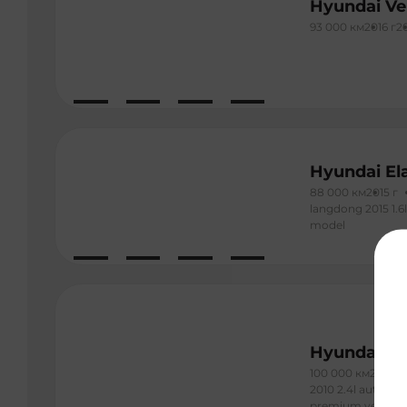
Hyundai Ve
93 000 км
2016 г
2
Hyundai El
88 000 км
2015 г
langdong 2015 1.6
model
Hyundai ix
100 000 км
2010 г
2010 2.4l automat
premium version 