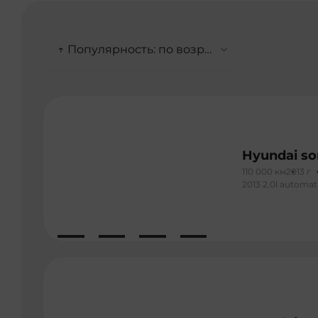
↑ Популярность: по возрастанию
Hyundai so
110 000 км
2013 г
2013 2.0l automa