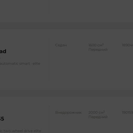
3
Седан
1600 см
18904
Передний
ad
 automatic smart · elite
3
Внедорожник
2000 см
19015
Передний
35
ic two-wheel drive elite