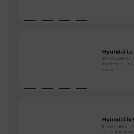
Hyundai Le
92 000 км
2018 г
lingdong 2016 1.6l
model
Hyundai ix
91 000 км
2012 г
2012 2.0l automat