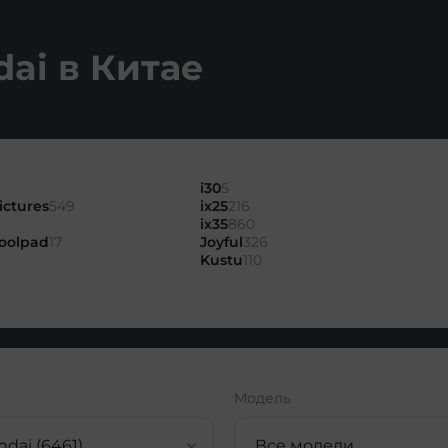
ai в Китае
i30
5
ctures
549
ix25
216
ix35
860
oolpad
17
Joyful
326
Kustu
110
Модель
dai (6461)
Все модели