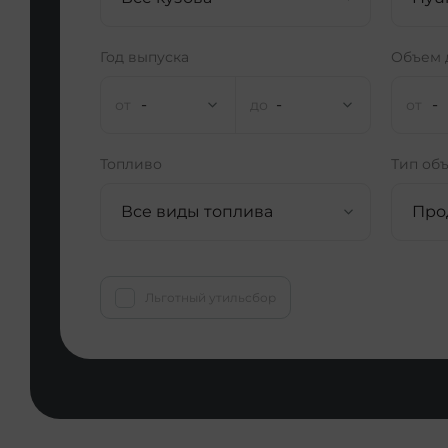
Год выпуска
Объем 
-
-
-
Топливо
Тип об
Все виды топлива
Про
Льготный утильсбор