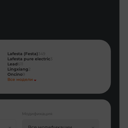
Lafesta (Festa)
349
Lafesta pure electric
3
Lead
611
Lingxiang
2
Oncino
9
Все модели
Модификация
Все модификации