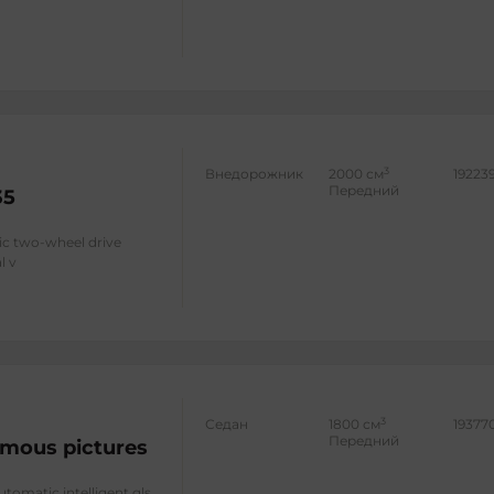
3
Внедорожник
2000 см
19223
Передний
35
ic two-wheel drive
l v
3
Седан
1800 см
19377
Передний
mous pictures
utomatic intelligent gls