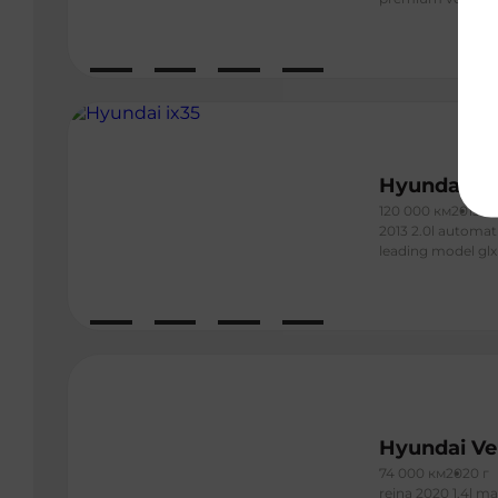
Hyundai ix
120 000 км
2013 г
2013 2.0l automat
leading model glx
Hyundai Ve
74 000 км
2020 г
reina 2020 1.4l m