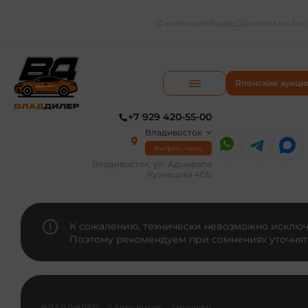
О компании
Видео
Доставка по Ро
Японские аукци
+7 929 420-55-00
Владивосток
Выбрать город
Владивосток, ул. Адмирала
Кузнецова 40Б
К сожалению, технически невозможно исключи
Поэтому рекомендуем при сомнениях уточнят
ВЛАДДИЛЕР
Авто Китая
Hyundai