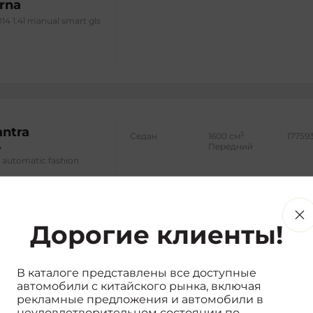
rna
014 1.4l manual smart gls
antra
3
Седан
1600 см
17759
Передний
l automatic fashion
Дорогие клиенты!
3
Внедорожник
2400 см
15386
Передний
35
В каталоге представлены все доступные
автомобили с китайского рынка, включая
рекламные предложения и автомобили в
ic two-wheel drive
неудовлетворительном состоянии по
gls