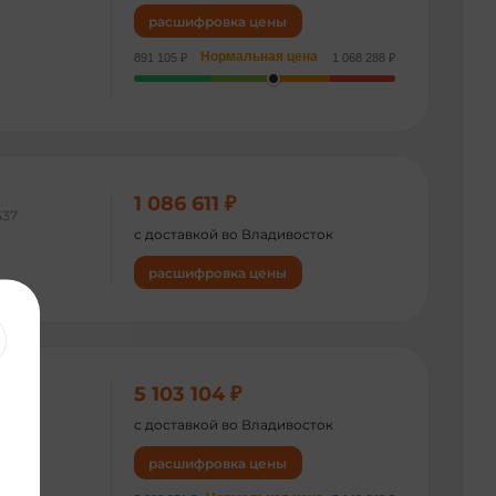
расшифровка цены
Нормальная цена
891 105 ₽
1 068 288 ₽
1 086 611 ₽
337
с доставкой во Владивосток
расшифровка цены
5 103 104 ₽
377
с доставкой во Владивосток
расшифровка цены