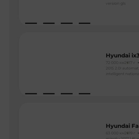
version gls
Hyundai ix
72 000 км
2017 г
2015 2.0l automat
intelligent nationa
Hyundai Fa
63 000 км
2019 г
mingtu 2017 1.8l a