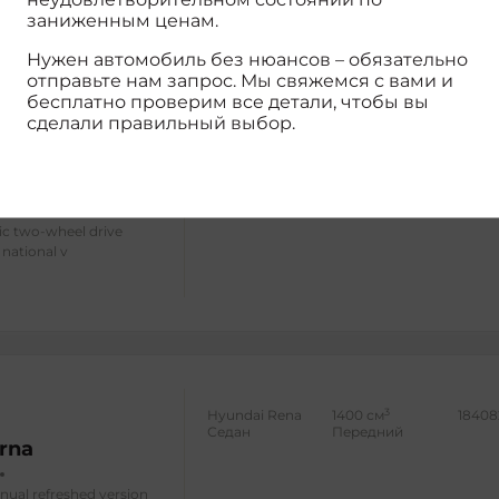
заниженным ценам.
Нужен автомобиль без нюансов – обязательно
отправьте нам запрос. Мы свяжемся с вами и
бесплатно проверим все детали, чтобы вы
сделали правильный выбор.
3
Внедорожник
2000 см
18171
Передний
35
ic two-wheel drive
 national v
3
Hyundai Rena
1400 см
18408
Седан
Передний
rna
anual refreshed version