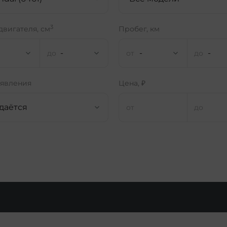
3
двигателя, см
Пробег, км
-
-
-
ъявления
Цена, ₽
даётся