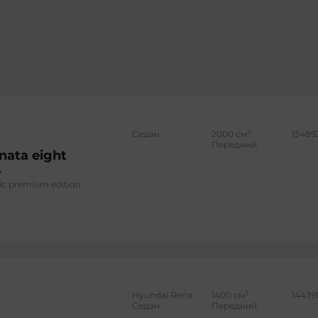
3
Седан
2000 см
13489
Передний
nata eight
tic premium edition
3
Hyundai Rena
1400 см
14439
Седан
Передний