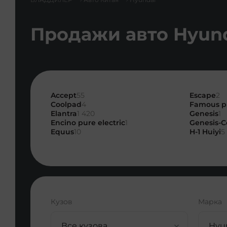
Продажи авто Hyund
Accept
55
Escape
2
Coolpad
4
Famous pi
Elantra
1 420
Genesis
1
Encino pure electric
1
Genesis-C
Equus
10
H-1 Huiyi
5
Кузов
Марка
Все кузова
Hyun