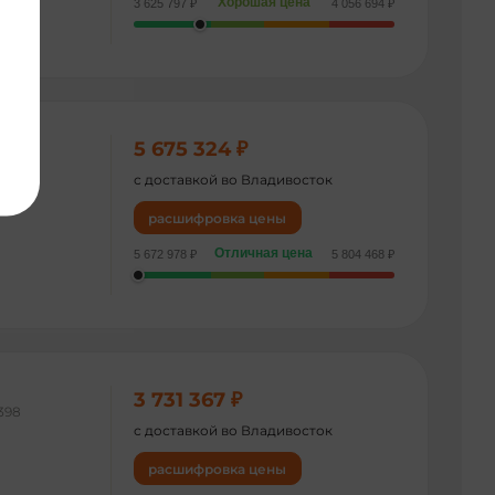
Хорошая цена
3 625 797 ₽
4 056 694 ₽
5 675 324 ₽
928
с доставкой во Владивосток
расшифровка цены
Отличная цена
5 672 978 ₽
5 804 468 ₽
3 731 367 ₽
398
с доставкой во Владивосток
расшифровка цены