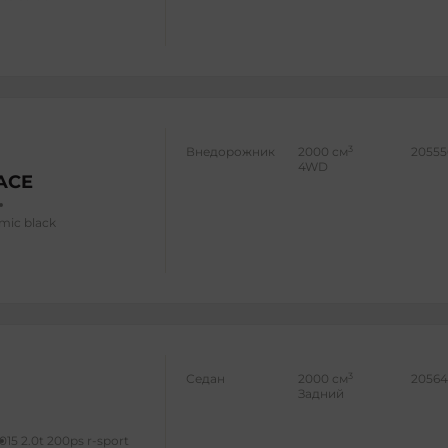
3
Внедорожник
2000 см
20555
4WD
PACE
mic black
3
Седан
2000 см
20564
Задний
015 2.0t 200ps r-sport