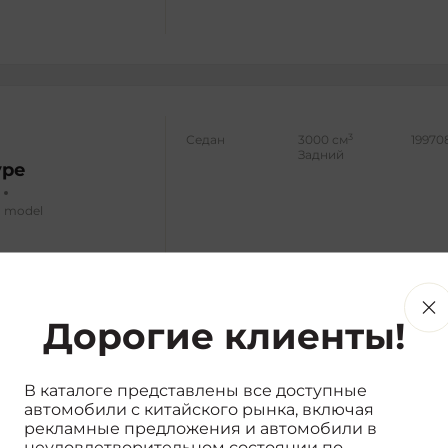
3
Седан
3000 см
19970
Задний
ype
d model
Дорогие клиенты!
3
Седан
2000 см
18612
Задний
В каталоге представлены все доступные
автомобили с китайского рынка, включая
рекламные предложения и автомобили в
clusive edition
неудовлетворительном состоянии по