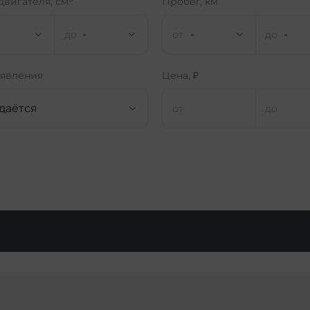
двигателя, см
Пробег, км
-
-
-
ъявления
Цена, ₽
даётся