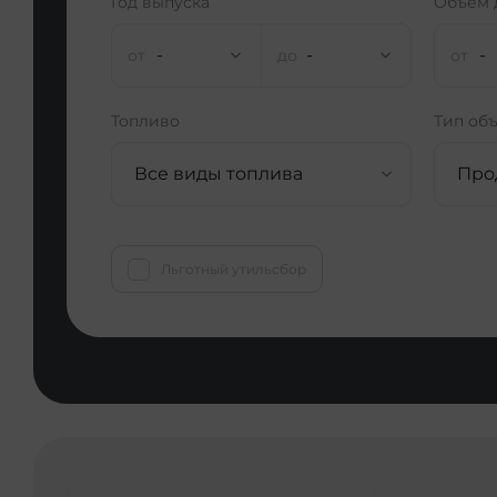
Год выпуска
Объем 
-
-
-
Топливо
Тип об
Все виды топлива
Про
Льготный утильсбор