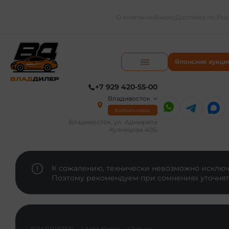
О компании
Видео
Доставка по Ро
Японские аукци
+7 929 420-55-00
Владивосток
Выбрать город
Владивосток, ул. Адмирала
Кузнецова 40Б
К сожалению, технически невозможно исключи
Поэтому рекомендуем при сомнениях уточнят
ВЛАДДИЛЕР
Авто Китая
Jaguar