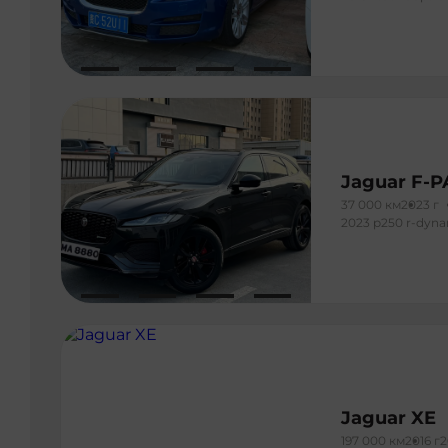
Jaguar F-
37 000 км
2023 г
2023 p250 r-dyna
Jaguar XE
197 000 км
2016 г
2