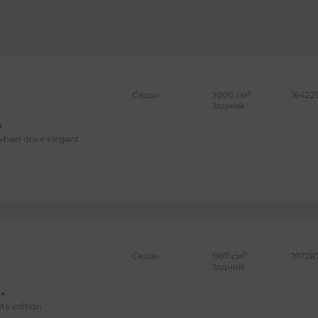
3
Седан
3000 см
16422
Задний
wheel drive elegant
3
Седан
1997 см
19728
Задний
ite edition