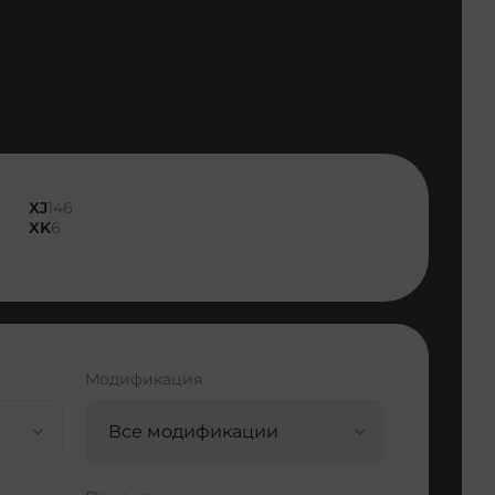
XJ
146
XK
6
Модификация
Все модификации