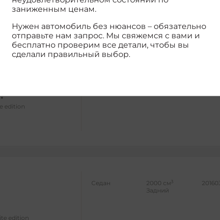
заниженным ценам.
Нужен автомобиль без нюансов – обязательно
отправьте нам запрос. Мы свяжемся с вами и
бесплатно проверим все детали, чтобы вы
сделали правильный выбор.
3
Седан
3000 см
20104
Задний
e edition
3
Седан
2000 см
20160
Задний
ite edition