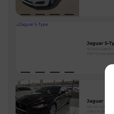
Jaguar S-T
132 600 км
2008 г
2007 3.0 standar
Jaguar XEL
128 000 км
2019 г
2019 2.0t 200ps ex