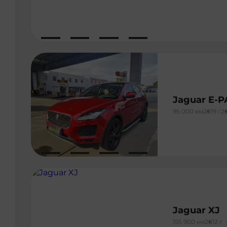
Jaguar E-
95 000 км
2019 г
2
Jaguar XJ
155 900 км
2012 г