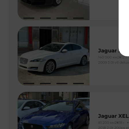
Jaguar XF
140 000 км
2012 г
2009 3.0l v6 delux
Jaguar XEL
81 200 км
2018 г
2018 2.0t 200ps el