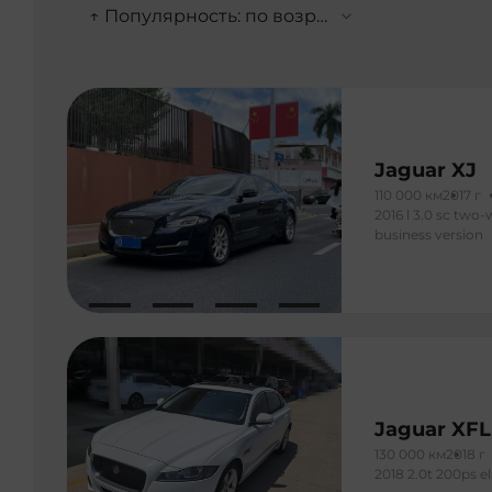
↑ Популярность: по возрастанию
Jaguar XJ
110 000 км
2017 г
2016 l 3.0 sc two-
business version
Jaguar XFL
130 000 км
2018 г
2018 2.0t 200ps el