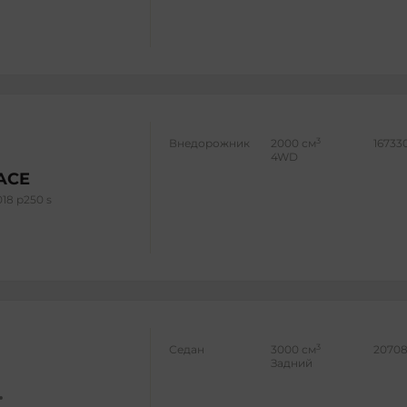
3
Внедорожник
2000 см
16733
4WD
PACE
018 p250 s
3
Седан
3000 см
20708
Задний