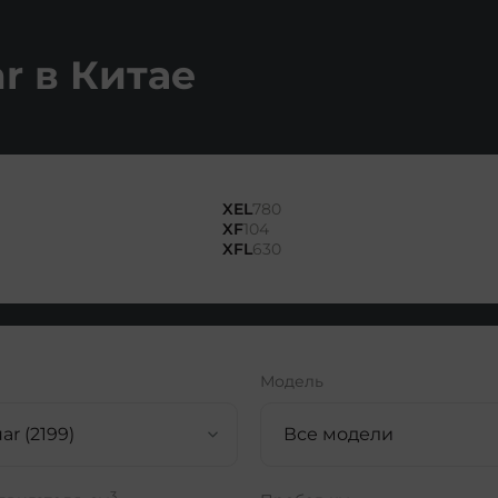
r в Китае
XEL
780
XF
104
XFL
630
Модель
ar (2199)
Все модели
3