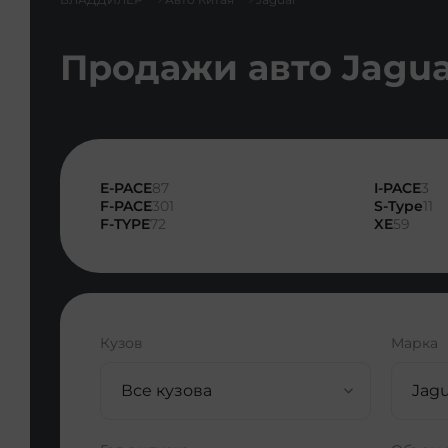
Продажи авто Jagua
E-PACE
87
I-PACE
3
F-PACE
301
S-Type
11
F-TYPE
72
XE
59
Кузов
Марка
Все кузова
Jagu