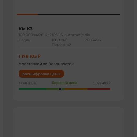
Kia K3
100 000 км
2016 г
2016 1.6l automatic dlx
3
Седан
1600 см
21105496
Передний
1 178 105 ₽
с доставкой во Владивосток
расшифровка цены
Хорошая цена
1 060 805 ₽
1 322 498 ₽