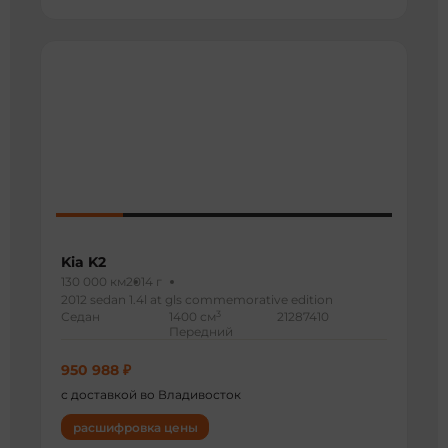
Kia K2
130 000 км
2014 г
2012 sedan 1.4l at gls commemorative edition
3
Седан
1400 см
21287410
Передний
950 988 ₽
с доставкой во Владивосток
расшифровка цены