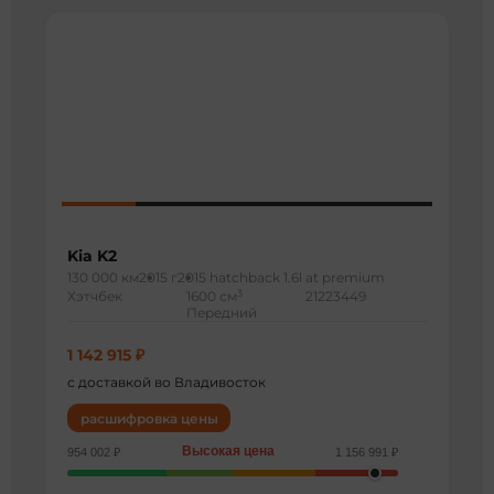
Kia K2
130 000 км
2015 г
2015 hatchback 1.6l at premium
3
Хэтчбек
1600 см
21223449
Передний
1 142 915 ₽
с доставкой во Владивосток
расшифровка цены
Высокая цена
954 002 ₽
1 156 991 ₽