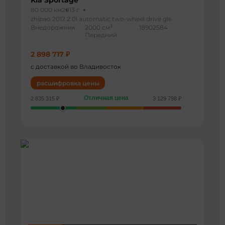
Kia Sportage
80 000 км
2013 г
zhipao 2012 2.0l automatic two-wheel drive gls
3
Внедорожник
2000 см
18902584
Передний
2 898 717 ₽
с доставкой во Владивосток
расшифровка цены
Отличная цена
2 835 315 ₽
3 129 798 ₽