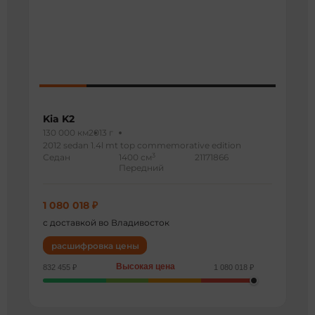
Kia K2
130 000 км
2013 г
2012 sedan 1.4l mt top commemorative edition
3
Седан
1400 см
21171866
Передний
1 080 018 ₽
с доставкой во Владивосток
расшифровка цены
Высокая цена
832 455 ₽
1 080 018 ₽