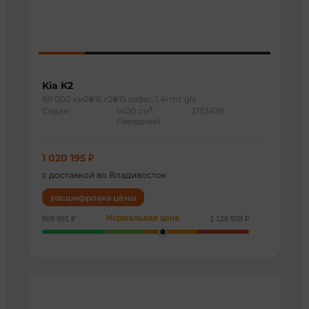
Kia K2
89 000 км
2016 г
2015 sedan 1.4l mt gls
3
Седан
1400 см
21113478
Передний
1 020 195 ₽
с доставкой во Владивосток
расшифровка цены
Нормальная цена
869 991 ₽
1 126 938 ₽