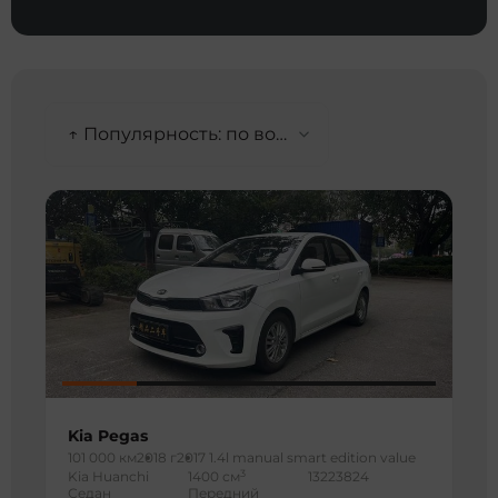
↑ Популярность: по возрастанию
Kia Pegas
101 000 км
2018 г
2017 1.4l manual smart edition value
3
Kia Huanchi
1400 см
13223824
Седан
Передний