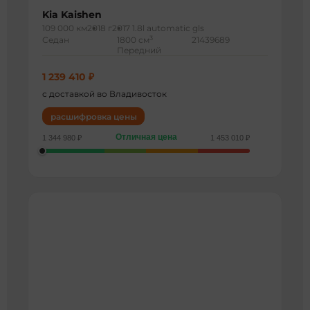
Kia Kaishen
109 000 км
2018 г
2017 1.8l automatic gls
3
Седан
1800 см
21439689
Передний
1 239 410 ₽
с доставкой во Владивосток
расшифровка цены
Отличная цена
1 344 980 ₽
1 453 010 ₽