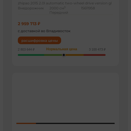
zhipao 2015 2.0l automatic two-wheel drive version gl
3
Внедорожник
2000 см
15611958
Передний
2 959 713 ₽
с доставкой во Владивосток
расшифровка цены
Нормальная цена
2 803 644 ₽
3 100 473 ₽