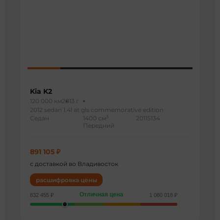
Kia K2
120 000 км
2013 г
2012 sedan 1.4l at gls commemorative edition
3
Седан
1400 см
20115134
Передний
891 105 ₽
с доставкой во Владивосток
расшифровка цены
Отличная цена
832 455 ₽
1 080 018 ₽