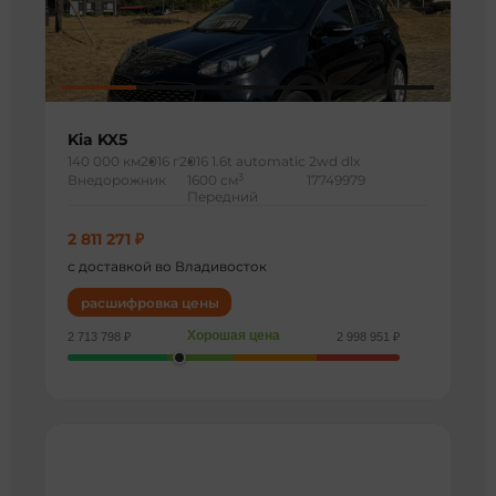
Kia KX5
140 000 км
2016 г
2016 1.6t automatic 2wd dlx
3
Внедорожник
1600 см
17749979
Передний
2 811 271 ₽
с доставкой во Владивосток
расшифровка цены
Хорошая цена
2 713 798 ₽
2 998 951 ₽