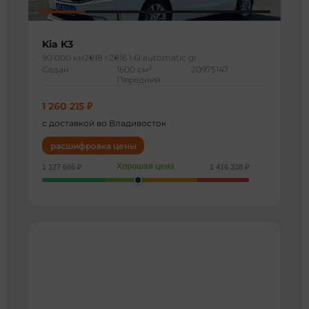
Kia K3
90 000 км
2018 г
2016 1.6l automatic gl
3
Седан
1600 см
20975147
Передний
1 260 215 ₽
с доставкой во Владивосток
расшифровка цены
Хорошая цена
1 127 666 ₽
1 416 338 ₽