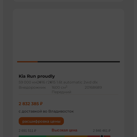
Kia Run proudly
59 000 км
2016 г
2015 1.6t automatic 2wd dlx
3
Внедорожник
1600 см
20168689
Передний
2 832 385 ₽
с доставкой во Владивосток
расшифровка цены
Высокая цена
2 691 511 ₽
2 846 461 ₽