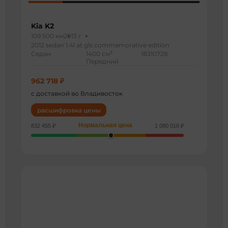
Kia K2
109 500 км
2013 г
2012 sedan 1.4l at gls commemorative edition
3
Седан
1400 см
18310728
Передний
962 718 ₽
с доставкой во Владивосток
расшифровка цены
Нормальная цена
832 455 ₽
1 080 018 ₽