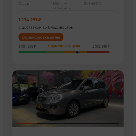
3
Седан
1600 см
20546372
Передний
1 274 291 ₽
с доставкой во Владивосток
расшифровка цены
Нормальная цена
1 084 265 ₽
1 381 148 ₽