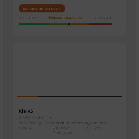
расшифровка цены
Нормальная цена
2 835 315 ₽
3 129 798 ₽
Kia K5
51 000 км
2021 г
2020 380t gt-line premium technology edition
3
Седан
2000 см
21355799
Передний