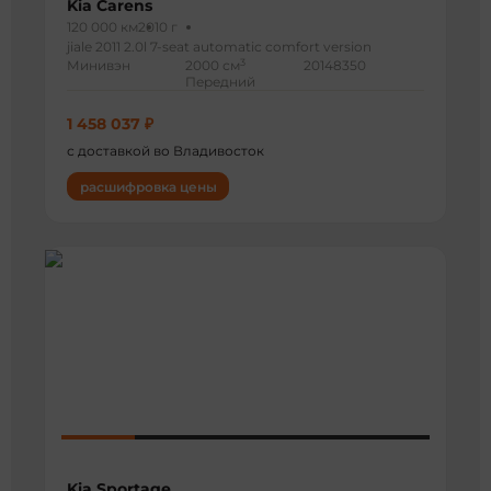
Kia Carens
120 000 км
2010 г
jiale 2011 2.0l 7-seat automatic comfort version
3
Минивэн
2000 см
20148350
Передний
1 458 037 ₽
с доставкой во Владивосток
расшифровка цены
Kia Sportage