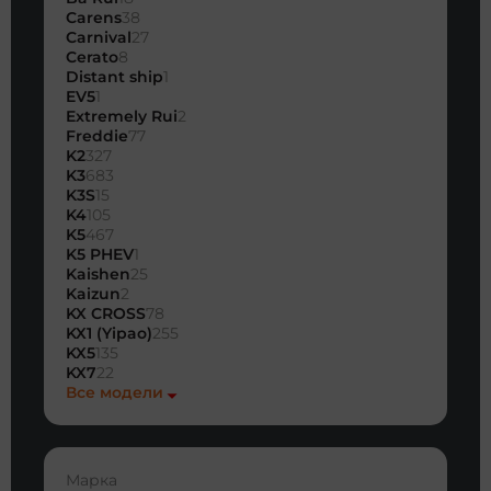
Carens
38
Carnival
27
Cerato
8
Distant ship
1
EV5
1
Extremely Rui
2
Freddie
77
K2
327
K3
683
K3S
15
K4
105
K5
467
K5 PHEV
1
Kaishen
25
Kaizun
2
KX CROSS
78
KX1 (Yipao)
255
KX5
135
KX7
22
Все модели
Марка