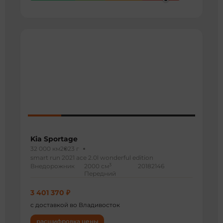
Kia Sportage
32 000 км
2023 г
smart run 2021 ace 2.0l wonderful edition
3
Внедорожник
2000 см
20182146
Передний
3 401 370 ₽
с доставкой во Владивосток
расшифровка цены