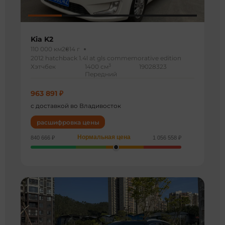
Kia K2
110 000 км
2014 г
2012 hatchback 1.4l at gls commemorative edition
3
Хэтчбек
1400 см
19028323
Передний
963 891 ₽
с доставкой во Владивосток
расшифровка цены
Нормальная цена
840 666 ₽
1 056 558 ₽