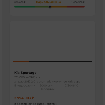
Нормальная цена
840 666 ₽
1 056 558 ₽
Kia Sportage
175 000 км
2013 г
zhipao 2012 2.0l automatic two-wheel drive gls
3
Внедорожник
2000 см
21304640
Передний
2 994 903 ₽
с доставкой во Владивосток