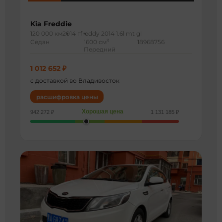
Kia Freddie
120 000 км
2014 г
freddy 2014 1.6l mt gl
3
Седан
1600 см
18968756
Передний
1 012 652 ₽
с доставкой во Владивосток
расшифровка цены
Хорошая цена
942 272 ₽
1 131 185 ₽