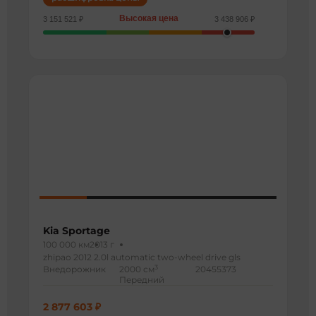
Высокая цена
3 151 521 ₽
3 438 906 ₽
Kia Sportage
100 000 км
2013 г
zhipao 2012 2.0l automatic two-wheel drive gls
3
Внедорожник
2000 см
20455373
Передний
2 877 603 ₽