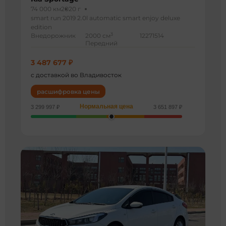
74 000 км
2020 г
smart run 2019 2.0l automatic smart enjoy deluxe
edition
3
Внедорожник
2000 см
12271514
Передний
3 487 677 ₽
с доставкой во Владивосток
расшифровка цены
Нормальная цена
3 299 997 ₽
3 651 897 ₽