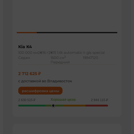
Kia K4
100 000 км
2016 г
2015 1.6t automatic t-gls special
3
Седан
1600 см
19947120
Передний
2 712 625 ₽
с доставкой во Владивосток
расшифровка цены
Хорошая цена
2 630 515 ₽
2 844 115 ₽