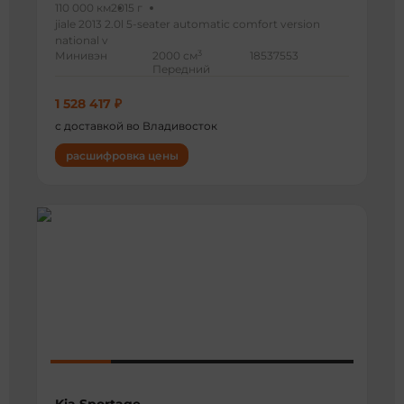
110 000 км
2015 г
jiale 2013 2.0l 5-seater automatic comfort version
national v
3
Минивэн
2000 см
18537553
Передний
1 528 417 ₽
с доставкой во Владивосток
расшифровка цены