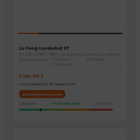
Lu Feng Landwind X7
80 000 км
2017 г
2015 2.0t panoramic premium edition
3
Внедорожник
2000 см
23478954
Передний
2 989 917 ₽
с доставкой во Владивосток
расшифровка цены
Отличная цена
2 953 494 ₽
3 107 217 ₽