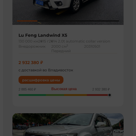
Lu Feng Landwind X5
130 000 км
2015 г
2014 2.0t automatic collar version
3
Внедорожник
2000 см
20310501
Передний
2 932 380 ₽
с доставкой во Владивосток
расшифровка цены
Высокая цена
2 885 460 ₽
2 932 380 ₽