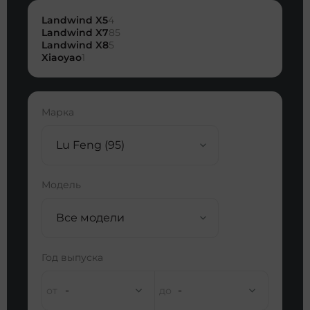
Landwind X5
4
Landwind X7
85
Landwind X8
5
Xiaoyao
1
Марка
Lu Feng (95)
Модель
Все модели
Год выпуска
-
-