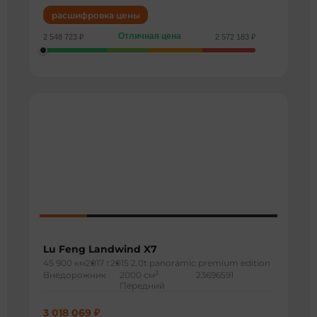
расшифровка цены
Отличная цена
2 548 723 ₽
2 572 183 ₽
Lu Feng Landwind X7
45 900 км
2017 г
2015 2.0t panoramic premium edition
3
Внедорожник
2000 см
23696591
Передний
3 018 069 ₽