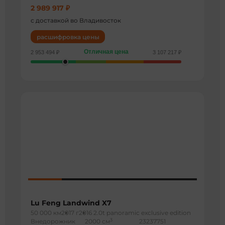
2 989 917 ₽
с доставкой во Владивосток
расшифровка цены
Отличная цена
2 953 494 ₽
3 107 217 ₽
Lu Feng Landwind X7
50 000 км
2017 г
2016 2.0t panoramic exclusive edition
3
Внедорожник
2000 см
23237751