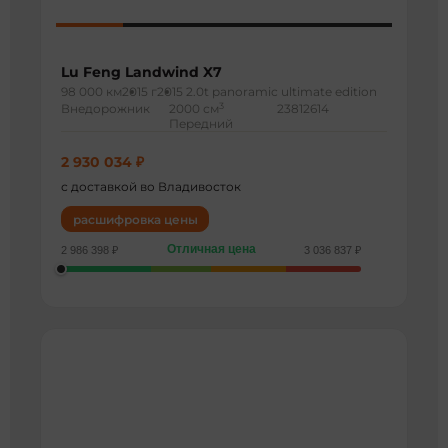
Lu Feng Landwind X7
98 000 км
2015 г
2015 2.0t panoramic ultimate edition
3
Внедорожник
2000 см
23812614
Передний
2 930 034 ₽
с доставкой во Владивосток
расшифровка цены
Отличная цена
2 986 398 ₽
3 036 837 ₽