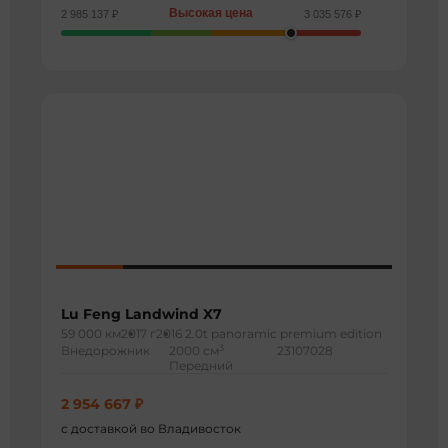
Высокая цена
2 985 137 ₽
3 035 576 ₽
Lu Feng Landwind X7
59 000 км
2017 г
2016 2.0t panoramic premium edition
3
Внедорожник
2000 см
23107028
Передний
2 954 667 ₽
с доставкой во Владивосток