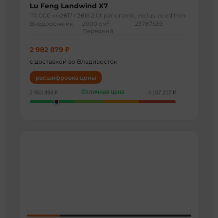
Lu Feng Landwind X7
110 000 км
2017 г
2016 2.0t panoramic exclusive edition
3
Внедорожник
2000 см
23787639
Передний
2 982 879 ₽
с доставкой во Владивосток
расшифровка цены
Отличная цена
2 953 494 ₽
3 107 217 ₽