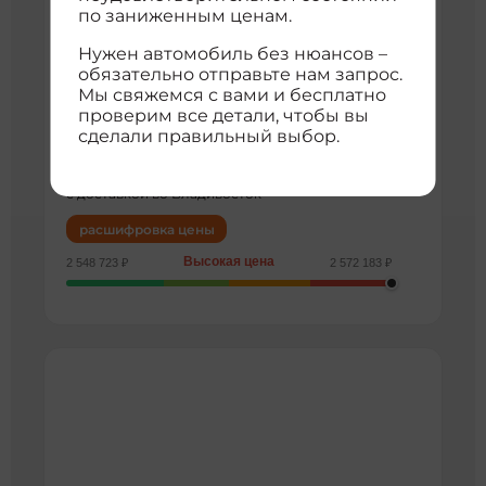
по заниженным ценам.
Lu Feng Landwind X7
Нужен автомобиль без нюансов –
90 000 км
2019 г
обязательно отправьте нам запрос.
2018 jinyue 1.5t panoramic premium model
Мы свяжемся с вами и бесплатно
3
Внедорожник
1500 см
23364899
проверим все детали, чтобы вы
Передний
сделали правильный выбор.
2 630 833 ₽
с доставкой во Владивосток
расшифровка цены
Высокая цена
2 548 723 ₽
2 572 183 ₽