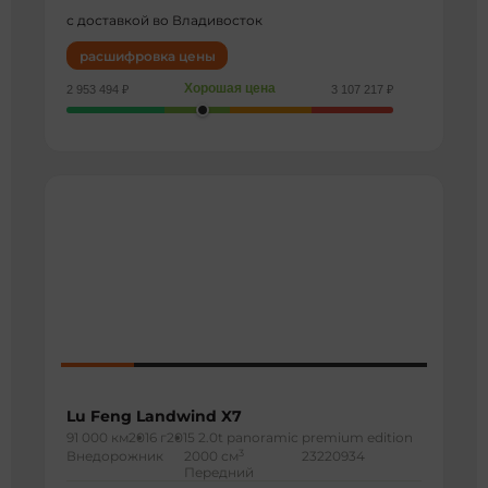
с доставкой во Владивосток
расшифровка цены
Хорошая цена
2 953 494 ₽
3 107 217 ₽
Lu Feng Landwind X7
91 000 км
2016 г
2015 2.0t panoramic premium edition
3
Внедорожник
2000 см
23220934
Передний