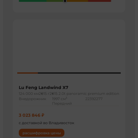
Lu Feng Landwind X7
124 000 км
2015 г
2015 2.0t panoramic premium edition
3
Внедорожник
1997 см
22392277
Передний
3 023 846 ₽
с доставкой во Владивосток
расшифровка цены