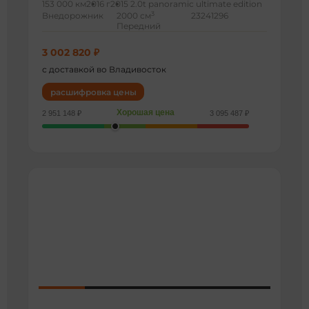
153 000 км
2016 г
2015 2.0t panoramic ultimate edition
3
Внедорожник
2000 см
23241296
Передний
3 002 820 ₽
с доставкой во Владивосток
расшифровка цены
Хорошая цена
2 951 148 ₽
3 095 487 ₽