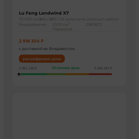
Lu Feng Landwind X7
70 000 км
2016 г
2015 2.0t panoramic premium edition
3
Внедорожник
2000 см
23811672
Передний
2 918 304 ₽
с доставкой во Владивосток
расшифровка цены
Отличная цена
2 951 148 ₽
3 095 487 ₽