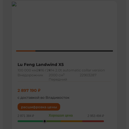
Lu Feng Landwind X5
100 000 км
2016 г
2014 2.0t automatic collar version
3
Внедорожник
2000 см
22903287
Передний
2 897 190 ₽
с доставкой во Владивосток
расшифровка цены
Хорошая цена
2 871 384 ₽
2 953 494 ₽