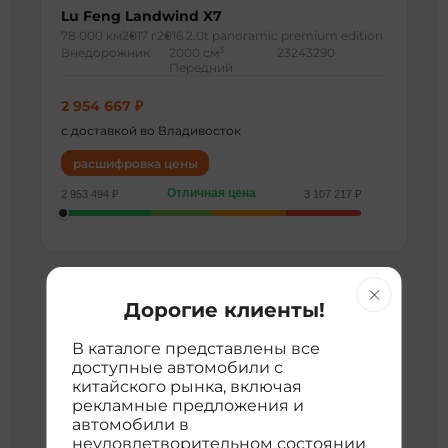
Lu Feng Landwind X7
78 000 км
2017 г
2016 2.0t panoramic premium edition
3
Внедорожник
2000 см
23243290
Передний
2 954 667 ₽
с доставкой во Владивосток
расшифровка цены
Отличная цена
2 953 494 ₽
3 107 217 ₽
Дорогие клиенты!
В каталоге представлены все
доступные автомобили с
китайского рынка, включая
рекламные предложения и
автомобили в
неудовлетворительном состоянии