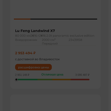
Lu Feng Landwind X7
80 000 км
2016 г
2016 2.0t panoramic exclusive edition
3
Внедорожник
2000 см
23439158
Передний
2 953 494 ₽
с доставкой во Владивосток
расшифровка цены
Отличная цена
2 951 148 ₽
3 095 487 ₽