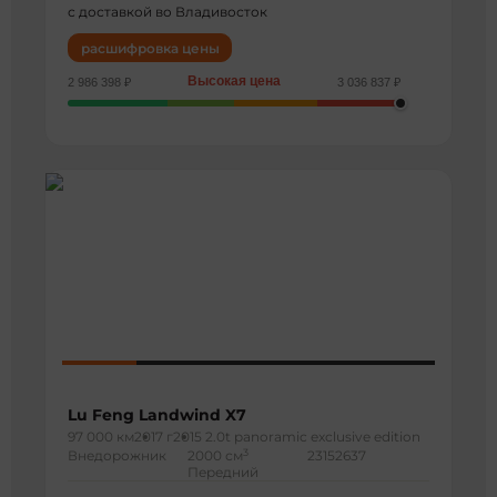
с доставкой во Владивосток
расшифровка цены
Высокая цена
2 986 398 ₽
3 036 837 ₽
Lu Feng Landwind X7
97 000 км
2017 г
2015 2.0t panoramic exclusive edition
3
Внедорожник
2000 см
23152637
Передний