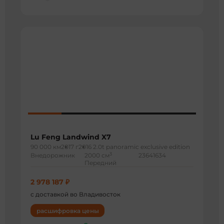
Lu Feng Landwind X7
90 000 км
2017 г
2016 2.0t panoramic exclusive edition
3
Внедорожник
2000 см
23641634
Передний
2 978 187 ₽
с доставкой во Владивосток
расшифровка цены