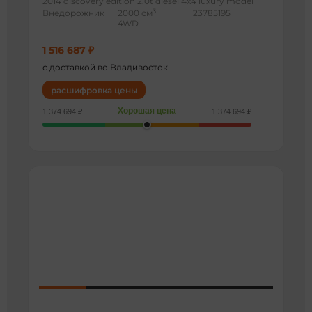
2014 discovery edition 2.0t diesel 4x4 luxury model
3
Внедорожник
2000 см
23785195
4WD
1 516 687 ₽
с доставкой во Владивосток
расшифровка цены
Хорошая цена
1 374 694 ₽
1 374 694 ₽