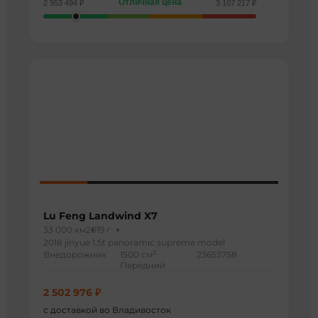
Отличная цена
2 953 494 ₽
3 107 217 ₽
Lu Feng Landwind X7
33 000 км
2019 г
2018 jinyue 1.5t panoramic supreme model
3
Внедорожник
1500 см
23653758
Передний
2 502 976 ₽
с доставкой во Владивосток