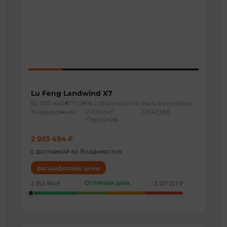
Lu Feng Landwind X7
92 000 км
2017 г
2016 2.0t panoramic exclusive edition
3
Внедорожник
2000 см
23542388
Передний
2 953 494 ₽
с доставкой во Владивосток
расшифровка цены
Отличная цена
2 953 494 ₽
3 107 217 ₽