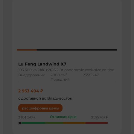
Lu Feng Landwind X7
103 500 км
2016 г
2016 2.0t panoramic exclusive edition
3
Внедорожник
2000 см
23551247
Передний
2 953 494 ₽
с доставкой во Владивосток
расшифровка цены
Отличная цена
2 951 148 ₽
3 095 487 ₽