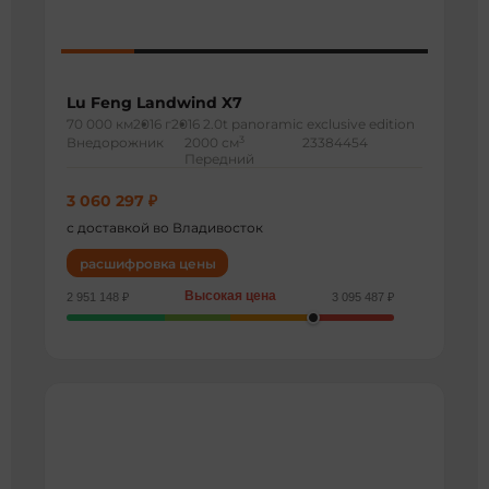
Lu Feng Landwind X7
70 000 км
2016 г
2016 2.0t panoramic exclusive edition
3
Внедорожник
2000 см
23384454
Передний
3 060 297 ₽
с доставкой во Владивосток
расшифровка цены
Высокая цена
2 951 148 ₽
3 095 487 ₽