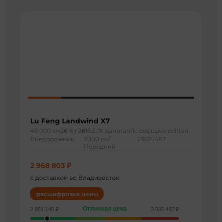
Lu Feng Landwind X7
49 000 км
2016 г
2016 2.0t panoramic exclusive edition
3
Внедорожник
2000 см
23625482
Передний
2 968 803 ₽
с доставкой во Владивосток
расшифровка цены
Отличная цена
2 951 148 ₽
3 095 487 ₽