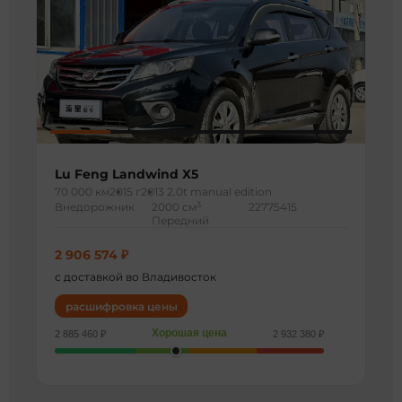
Lu Feng Landwind X5
70 000 км
2015 г
2013 2.0t manual edition
3
Внедорожник
2000 см
22775415
Передний
2 906 574 ₽
с доставкой во Владивосток
расшифровка цены
Хорошая цена
2 885 460 ₽
2 932 380 ₽