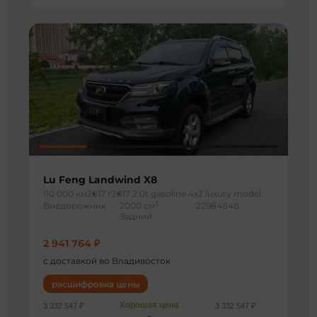
Lu Feng Landwind X8
110 000 км
2017 г
2017 2.0t gasoline 4x2 luxury model
3
Внедорожник
2000 см
22984848
Задний
2 941 764 ₽
с доставкой во Владивосток
расшифровка цены
Хорошая цена
3 332 547 ₽
3 332 547 ₽