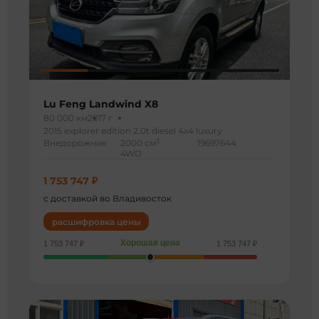
Lu Feng Landwind X8
80 000 км
2017 г
2015 explorer edition 2.0t diesel 4x4 luxury
3
Внедорожник
2000 см
19697644
4WD
1 753 747 ₽
с доставкой во Владивосток
расшифровка цены
Хорошая цена
1 753 747 ₽
1 753 747 ₽