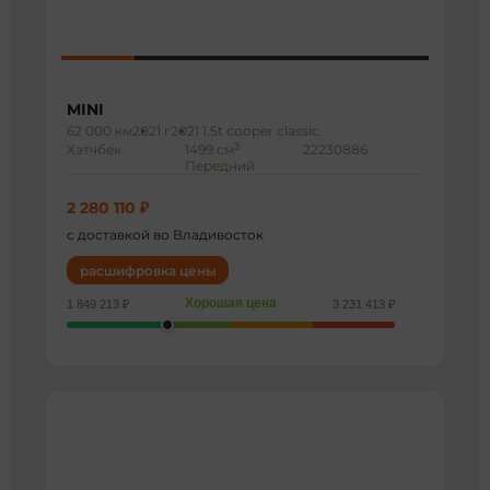
MINI
62 000 км
2021 г
2021 1.5t cooper classic
3
Хэтчбек
1499 см
22230886
Передний
2 280 110 ₽
с доставкой во Владивосток
расшифровка цены
Хорошая цена
1 849 213 ₽
3 231 413 ₽