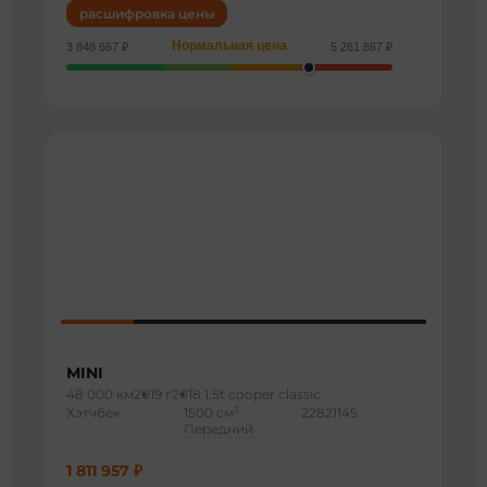
расшифровка цены
Нормальная цена
3 848 667 ₽
5 261 867 ₽
MINI
48 000 км
2019 г
2018 1.5t cooper classic
3
Хэтчбек
1500 см
22821145
Передний
1 811 957 ₽