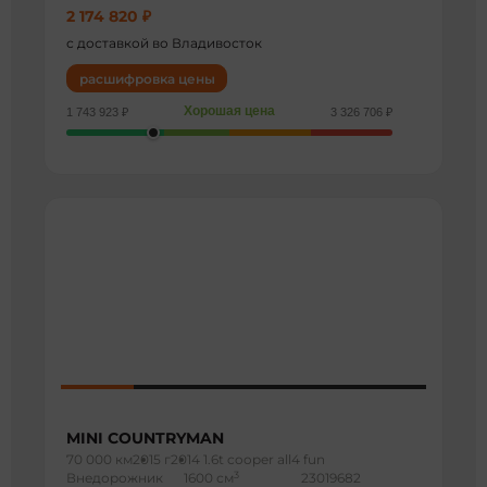
2 174 820 ₽
с доставкой во Владивосток
расшифровка цены
Хорошая цена
1 743 923 ₽
3 326 706 ₽
MINI COUNTRYMAN
70 000 км
2015 г
2014 1.6t cooper all4 fun
3
Внедорожник
1600 см
23019682