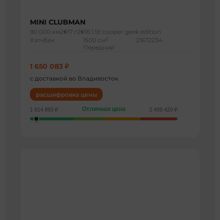
MINI CLUBMAN
90 000 км
2017 г
2016 1.5t cooper geek edition
3
Хэтчбек
1500 см
21672234
Передний
1 650 083 ₽
с доставкой во Владивосток
расшифровка цены
Отличная цена
1 614 893 ₽
2 409 420 ₽