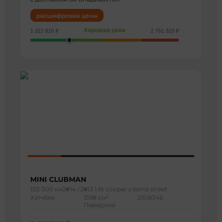
расшифровка цены
Хорошая цена
1 322 816 ₽
2 761 320 ₽
MINI CLUBMAN
102 000 км
2014 г
2013 1.6t cooper s bond street
3
Хэтчбек
1598 см
21518346
Передний