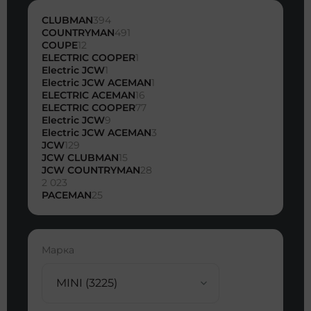
CLUBMAN
394
COUNTRYMAN
491
COUPE
12
ELECTRIC COOPER
1
Electric JCW
1
Electric JCW ACEMAN
1
ELECTRIC ACEMAN
16
ELECTRIC COOPER
77
Electric JCW
9
Electric JCW ACEMAN
3
JCW
129
JCW CLUBMAN
15
JCW COUNTRYMAN
28
2 023
PACEMAN
25
Марка
MINI (3225)