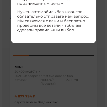
по заниженным ценам.
Нужен автомобиль без нюансов –
обязательно отправьте нам запрос.
Мы свяжемся с вами и бесплатно
проверим все детали, чтобы вы
сделали правильный выбор.
MINI
20 400 км
2021 г
2021 2.0t cooper s artist five-door edition
3
Хэтчбек
2000 см
22801711
Передний
4 877 794 ₽
с доставкой во Владивосток