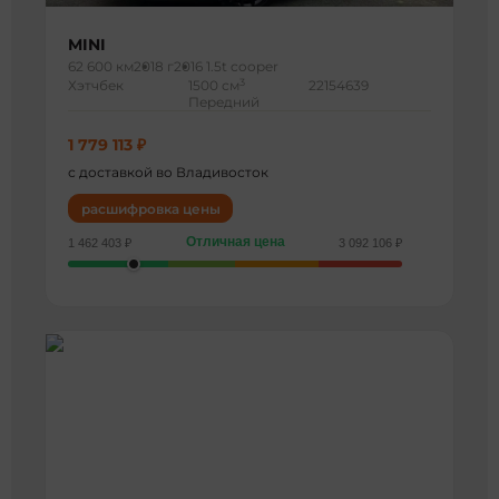
MINI
62 600 км
2018 г
2016 1.5t cooper
3
Хэтчбек
1500 см
22154639
Передний
1 779 113 ₽
с доставкой во Владивосток
расшифровка цены
Отличная цена
1 462 403 ₽
3 092 106 ₽