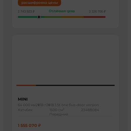
расшифровка цены
Отличная цена
1 743 923 ₽
3 326 706 ₽
MINI
64 000 км
2018 г
2018 1.5t one five-door version
3
Хэтчбек
1500 см
23488084
Передний
1 555 070 ₽