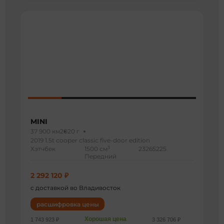
MINI
37 900 км
2020 г
2019 1.5t cooper classic five-door edition
3
Хэтчбек
1500 см
23265225
Передний
2 292 120 ₽
с доставкой во Владивосток
расшифровка цены
Хорошая цена
1 743 923 ₽
3 326 706 ₽