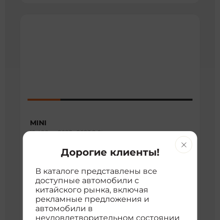
MINI
15 400 км
2023 г
2023 2.0t cooper s racer
3
Хэтчбек
2000 см
22801990
Передний
Дорогие клиенты!
5 061 277 ₽
В каталоге представлены все
с доставкой во Владивосток
доступные автомобили с
китайского рынка, включая
расшифровка цены
рекламные предложения и
автомобили в
Нормальная цена
3 806 167 ₽
5 812 731 ₽
неудовлетворительном состоянии