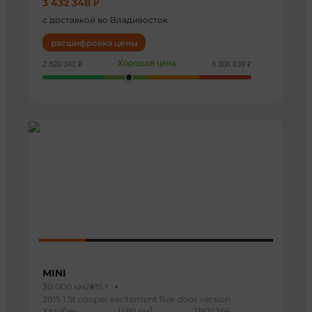
3 432 348 ₽
с доставкой во Владивосток
расшифровка цены
Хорошая цена
2 820 042 ₽
4 306 639 ₽
MINI
30 000 км
2015 г
2015 1.5t cooper excitement five-door version
3
Хэтчбек
1499 см
21974366