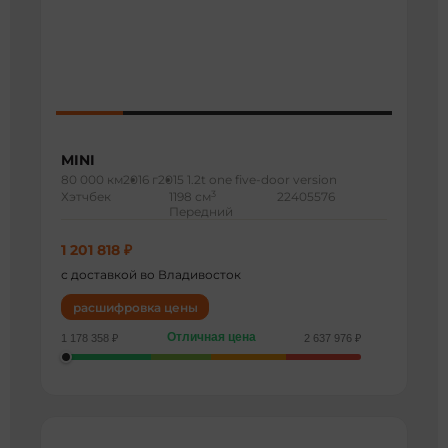
MINI
80 000 км
2016 г
2015 1.2t one five-door version
3
Хэтчбек
1198 см
22405576
Передний
1 201 818 ₽
с доставкой во Владивосток
расшифровка цены
Отличная цена
1 178 358 ₽
2 637 976 ₽