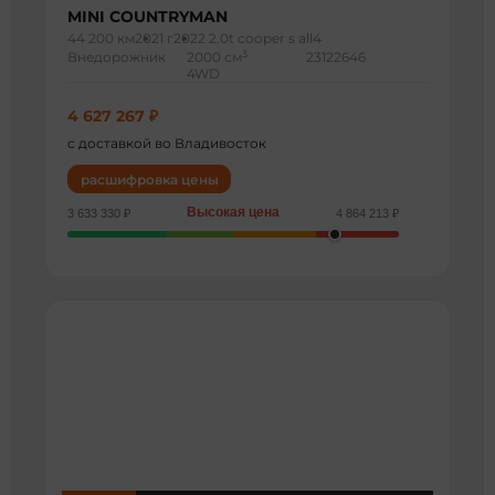
MINI COUNTRYMAN
44 200 км
2021 г
2022 2.0t cooper s all4
3
Внедорожник
2000 см
23122646
4WD
4 627 267 ₽
с доставкой во Владивосток
расшифровка цены
Высокая цена
3 633 330 ₽
4 864 213 ₽