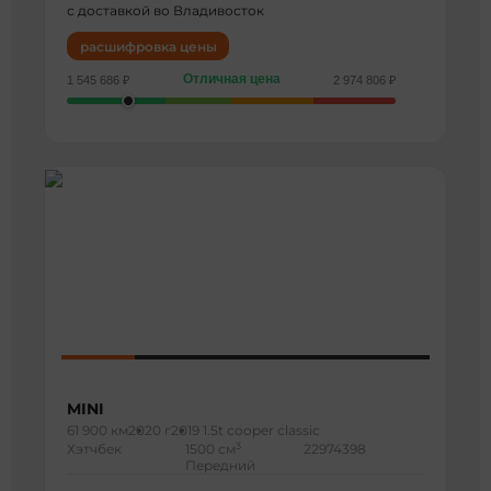
с доставкой во Владивосток
расшифровка цены
Отличная цена
1 545 686 ₽
2 974 806 ₽
MINI
61 900 км
2020 г
2019 1.5t cooper classic
3
Хэтчбек
1500 см
22974398
Передний