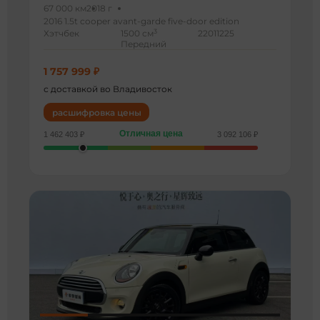
67 000 км
2018 г
2016 1.5t cooper avant-garde five-door edition
3
Хэтчбек
1500 см
22011225
Передний
1 757 999 ₽
с доставкой во Владивосток
расшифровка цены
Отличная цена
1 462 403 ₽
3 092 106 ₽