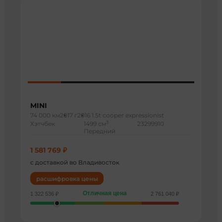
MINI
74 000 км
2017 г
2016 1.5t cooper expressionist
3
Хэтчбек
1499 см
23299910
Передний
1 581 769 ₽
с доставкой во Владивосток
расшифровка цены
Отличная цена
1 322 536 ₽
2 761 040 ₽