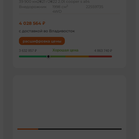
39 900 км
2021 г
2022 2.0t cooper s all4
3
Внедорожник
1998 см
22559735
4WD
4 028 564 ₽
с доставкой во Владивосток
расшифровка цены
Хорошая цена
3 632 857 ₽
4 863 740 ₽