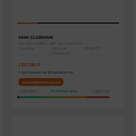
MINI CLUBMAN
164 000 км
2013 г
2011 1.6l cooper fun
3
Хэтчбек
1600 см
23186717
Передний
1 213 295 ₽
с доставкой во Владивосток
расшифровка цены
Отличная цена
1 225 025 ₽
2 162 772 ₽