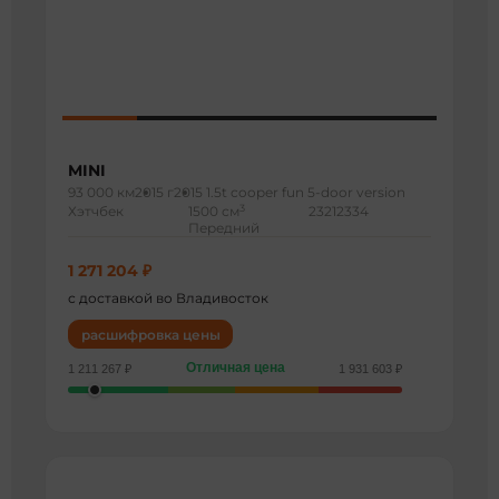
MINI
93 000 км
2015 г
2015 1.5t cooper fun 5-door version
3
Хэтчбек
1500 см
23212334
Передний
1 271 204 ₽
с доставкой во Владивосток
расшифровка цены
Отличная цена
1 211 267 ₽
1 931 603 ₽