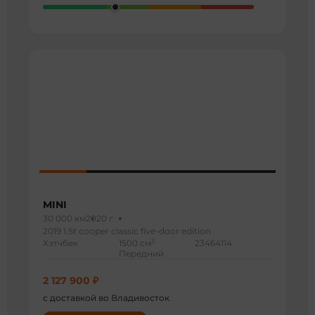
MINI
30 000 км
2020 г
2019 1.5t cooper classic five-door edition
3
Хэтчбек
1500 см
23464114
Передний
2 127 900 ₽
с доставкой во Владивосток