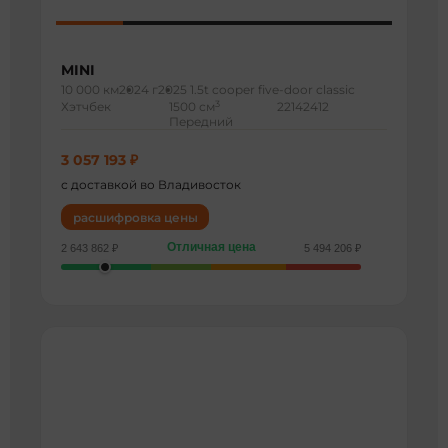
MINI
10 000 км
2024 г
2025 1.5t cooper five-door classic
3
Хэтчбек
1500 см
22142412
Передний
3 057 193 ₽
с доставкой во Владивосток
расшифровка цены
Отличная цена
2 643 862 ₽
5 494 206 ₽