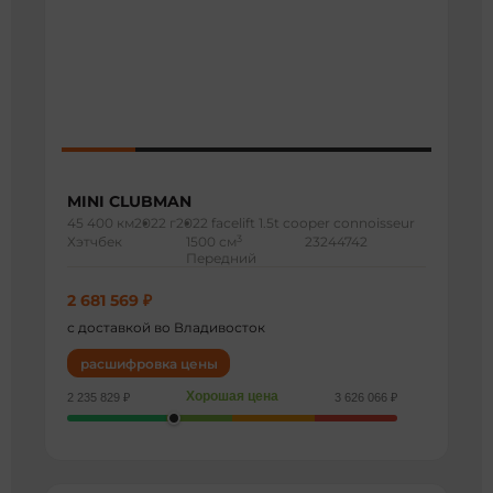
MINI CLUBMAN
45 400 км
2022 г
2022 facelift 1.5t cooper connoisseur
3
Хэтчбек
1500 см
23244742
Передний
2 681 569 ₽
с доставкой во Владивосток
расшифровка цены
Хорошая цена
2 235 829 ₽
3 626 066 ₽