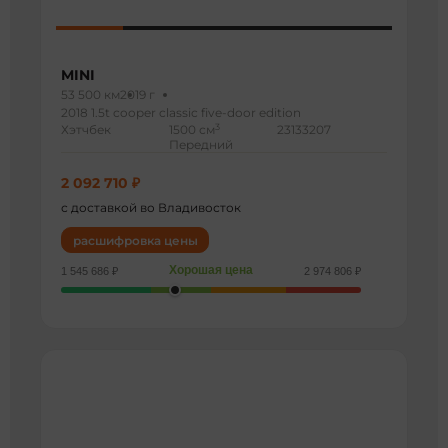
MINI
53 500 км
2019 г
2018 1.5t cooper classic five-door edition
3
Хэтчбек
1500 см
23133207
Передний
2 092 710 ₽
с доставкой во Владивосток
расшифровка цены
Хорошая цена
1 545 686 ₽
2 974 806 ₽