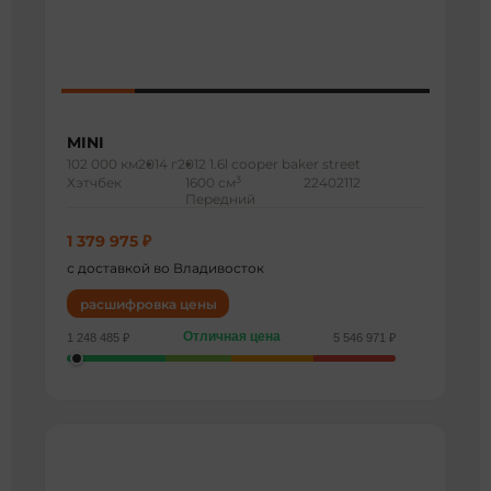
MINI
102 000 км
2014 г
2012 1.6l cooper baker street
3
Хэтчбек
1600 см
22402112
Передний
1 379 975 ₽
с доставкой во Владивосток
расшифровка цены
Отличная цена
1 248 485 ₽
5 546 971 ₽