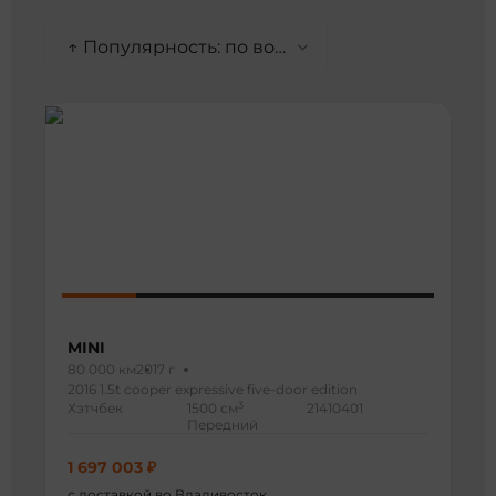
↑ Популярность: по возрастанию
MINI
80 000 км
2017 г
2016 1.5t cooper expressive five-door edition
3
Хэтчбек
1500 см
21410401
Передний
1 697 003 ₽
с доставкой во Владивосток