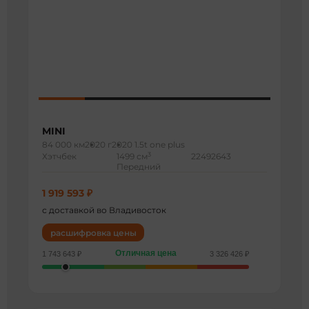
MINI
84 000 км
2020 г
2020 1.5t one plus
3
Хэтчбек
1499 см
22492643
Передний
1 919 593 ₽
с доставкой во Владивосток
расшифровка цены
Отличная цена
1 743 643 ₽
3 326 426 ₽