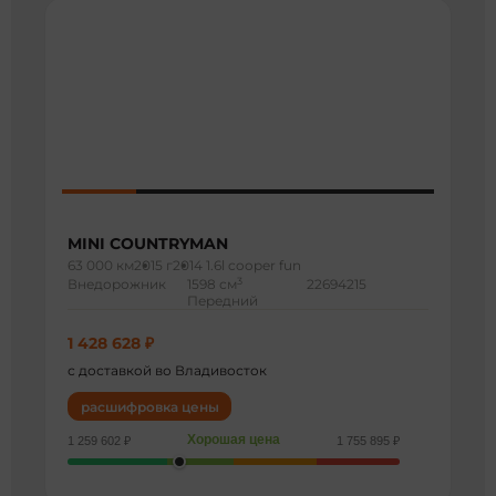
MINI COUNTRYMAN
63 000 км
2015 г
2014 1.6l cooper fun
3
Внедорожник
1598 см
22694215
Передний
1 428 628 ₽
с доставкой во Владивосток
расшифровка цены
Хорошая цена
1 259 602 ₽
1 755 895 ₽