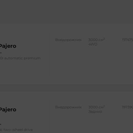
3
Внедорожник
3000 см
197475
4WD
Pajero
3.0l automatic premium
3
Внедорожник
3000 см
19739
Pajero
Задний
ic two-wheel drive