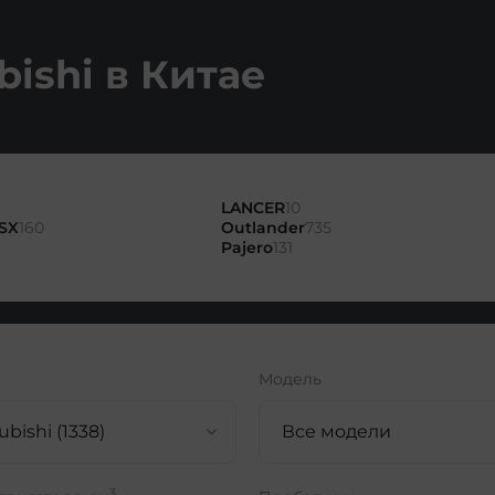
ishi в Китае
LANCER
10
ASX
160
Outlander
735
Pajero
131
Модель
ubishi (1338)
Все модели
3