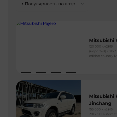
↑ Популярность: по возрастанию
Mitsubishi 
120 000 км
2019 г
(imported) 2016 
edition country iv
Mitsubishi 
Jinchang
155 000 км
2016 г
2013 3.0l automat