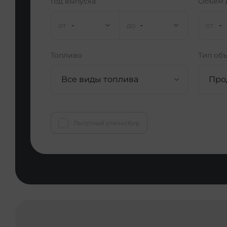
Год выпуска
Объем 
-
-
-
Топливо
Тип об
Все виды топлива
Про
Льготный утильсбор