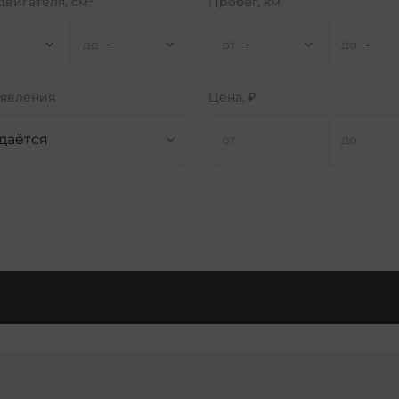
двигателя, см
Пробег, км
-
-
-
ъявления
Цена, ₽
даётся