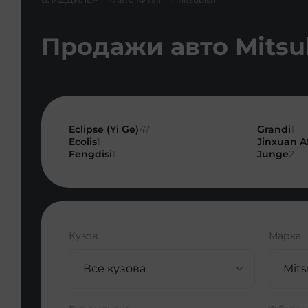
Продажи авто Mitsub
Eclipse (Yi Ge)
47
Grandi
1
Ecolis
1
Jinxuan 
Fengdisi
1
Junge
2
Кузов
Марка
Все кузова
Mits