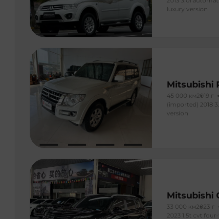
2013 3.0l automat
luxury version
Mitsubishi 
45 000 км
2019 г
(imported) 2018 3
version
Mitsubishi
33 000 км
2023 г
2023 1.5t cvt four