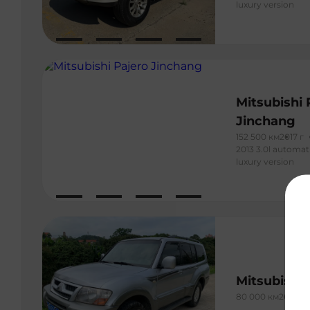
luxury version
Mitsubishi 
Jinchang
152 500 км
2017 г
2013 3.0l automat
luxury version
Mitsubishi 
80 000 км
2013 г
2