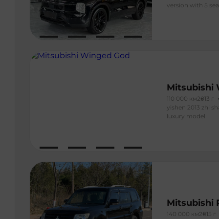
version with 5 sea
Mitsubishi
110 000 км
2013 г
yishen 2013 zhi sh
luxury model
Mitsubishi 
140 000 км
2015 г