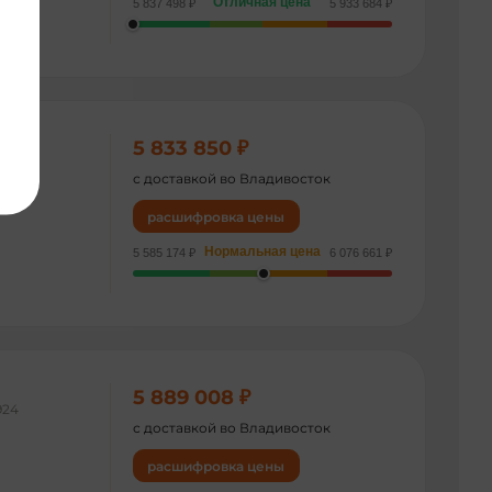
Отличная цена
5 837 498 ₽
5 933 684 ₽
5 833 850 ₽
707
с доставкой во Владивосток
расшифровка цены
Нормальная цена
5 585 174 ₽
6 076 661 ₽
5 889 008 ₽
924
с доставкой во Владивосток
расшифровка цены