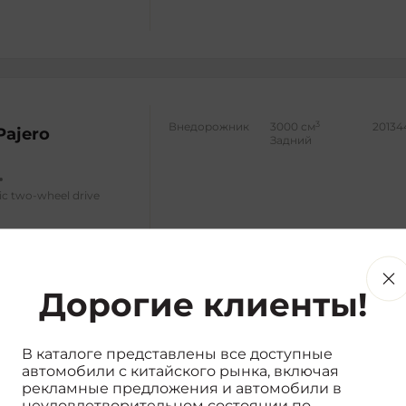
3
Внедорожник
3000 см
20134
Pajero
Задний
ic two-wheel drive
Дорогие клиенты!
3
Внедорожник
3000 см
12369
4WD
В каталоге представлены все доступные
Pajero
автомобили с китайского рынка, включая
рекламные предложения и автомобили в
011 v73 3.0l at gls
неудовлетворительном состоянии по