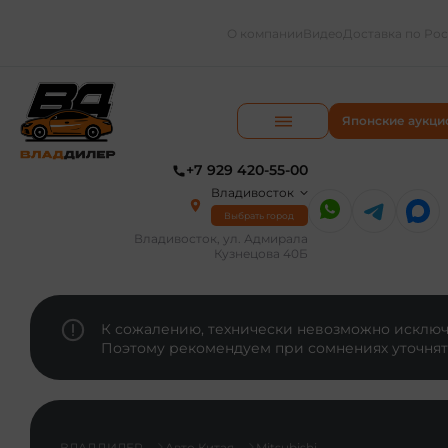
О компании
Видео
Доставка по Ро
Японские аукци
+7 929 420-55-00
Владивосток
Выбрать город
Владивосток, ул. Адмирала
Кузнецова 40Б
К сожалению, технически невозможно исключи
Поэтому рекомендуем при сомнениях уточнят
ВЛАДДИЛЕР
Авто Китая
Mitsubishi