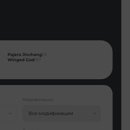
Pajero Jinchang
53
Winged God
197
Модификация
Все модификации