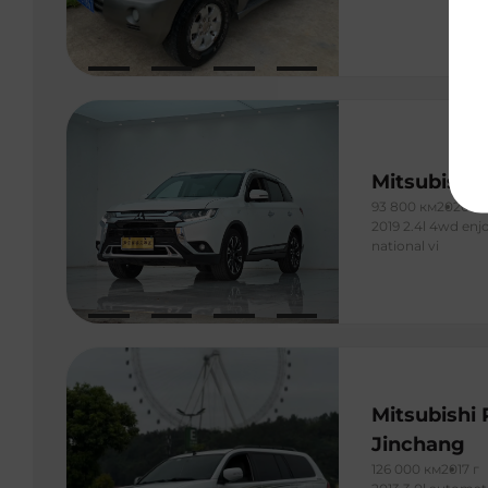
Mitsubishi
93 800 км
2020 г
2019 2.4l 4wd enjo
national vi
Mitsubishi 
Jinchang
126 000 км
2017 г