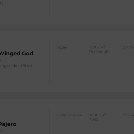
ts
3
Седан
1800 см
21737
Передний
 Winged God
ang edition 1.8l cvt
3
Внедорожник
3000 см
21900
4WD
Pajero