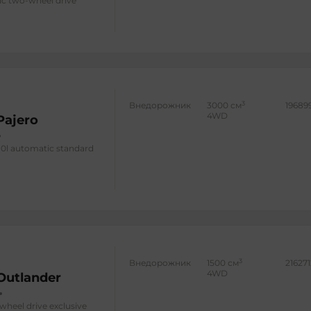
ic two-wheel drive
3
Внедорожник
3000 см
19689
4WD
Pajero
.0l automatic standard
3
Внедорожник
1500 см
21627
4WD
 Outlander
-wheel drive exclusive