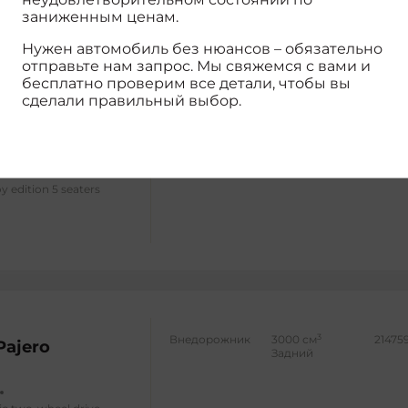
заниженным ценам.
Нужен автомобиль без нюансов – обязательно
отправьте нам запрос. Мы свяжемся с вами и
бесплатно проверим все детали, чтобы вы
сделали правильный выбор.
3
Внедорожник
2400 см
21296
4WD
 Outlander
y edition 5 seaters
3
Внедорожник
3000 см
21475
Pajero
Задний