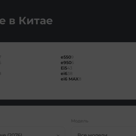
e в Китае
7
e550
9
5
e950
6
Ei5
43
8
ei6
38
ei6 MAX
8
Модель
we (2076)
Все модели