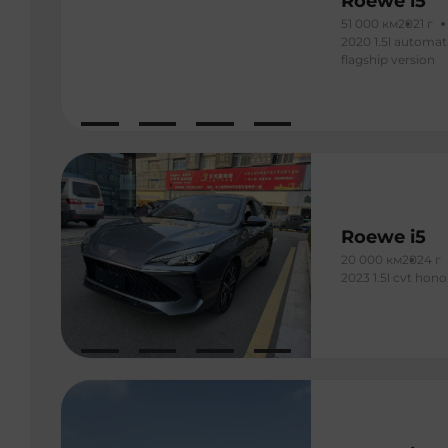
Roewe i5
51 000 км
2021 г
2020 1.5l automat
flagship version
Roewe i5
20 000 км
2024 г
2023 1.5l cvt hono