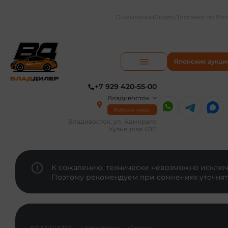
О компании
Видео
Доставка по Ро
Японские аукци
+7 929 420-55-00
Владивосток
Выбрать город
Владивосток, ул. Адмирала
Кузнецова 40Б
К сожалению, технически невозможно исключи
Поэтому рекомендуем при сомнениях уточнят
ВЛАДДИЛЕР
Авто Китая
Roewe