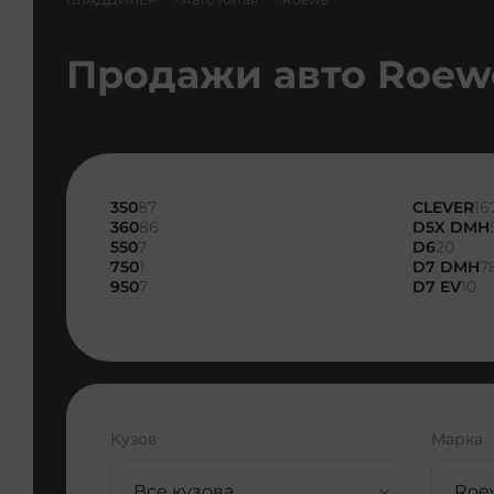
Продажи авто Roew
350
87
CLEVER
16
360
86
D5X DMH
550
7
D6
20
750
1
D7 DMH
7
950
7
D7 EV
10
Кузов
Марка
Все кузова
Roe