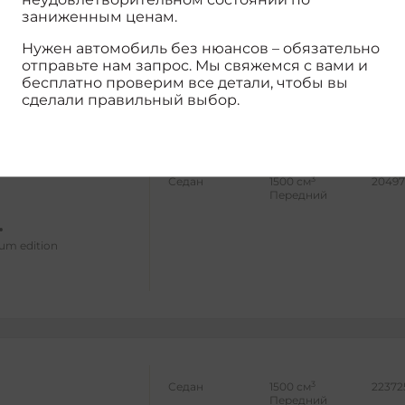
заниженным ценам.
xe edition
Нужен автомобиль без нюансов – обязательно
отправьте нам запрос. Мы свяжемся с вами и
бесплатно проверим все детали, чтобы вы
сделали правильный выбор.
3
Седан
1500 см
20497
Передний
inum edition
3
Седан
1500 см
22372
Передний