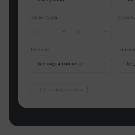
Год выпуска
Объем 
-
-
-
Топливо
Тип об
Все виды топлива
Про
Льготный утильсбор