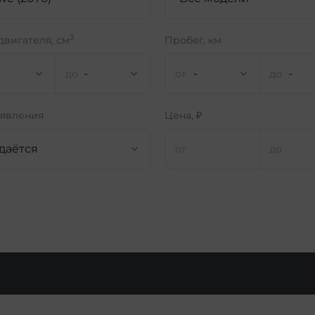
3
двигателя, см
Пробег, км
-
-
-
ъявления
Цена, ₽
даётся