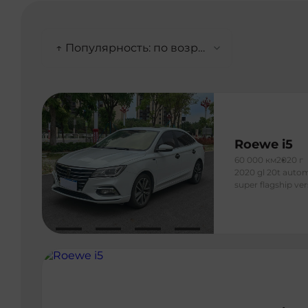
↑ Популярность: по возрастанию
Roewe i5
60 000 км
2020 г
2020 gl 20t auto
super flagship ve