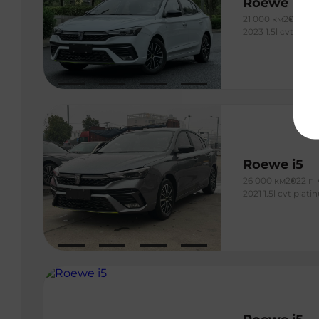
Roewe i5
21 000 км
2023 г
2023 1.5l cvt delu
Roewe i5
26 000 км
2022 г
2021 1.5l cvt plat