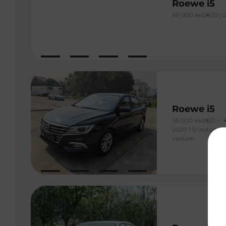
Roewe i5
50 000 км
2020 г
2
Roewe i5
36 000 км
2021 г
2020 1.5l automat
version