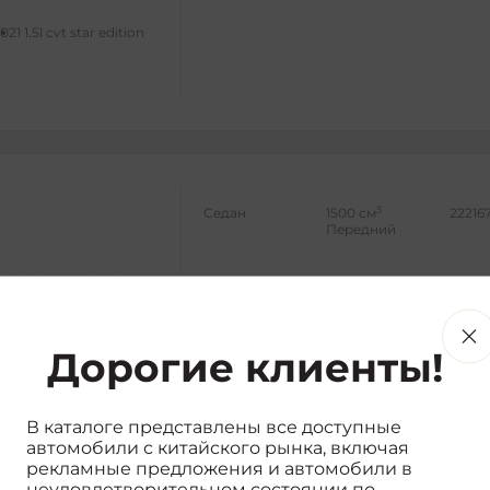
021 1.5l cvt star edition
3
Седан
1500 см
22216
Передний
ic 4g internet leading
Дорогие клиенты!
В каталоге представлены все доступные
автомобили с китайского рынка, включая
3
Седан
1500 см
21257
рекламные предложения и автомобили в
Передний
неудовлетворительном состоянии по