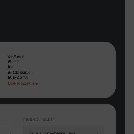
eRX5
89
i5
432
i6
1
i6 Classic
95
i6 MAX
38
Все модели
Модификация
Все модификации