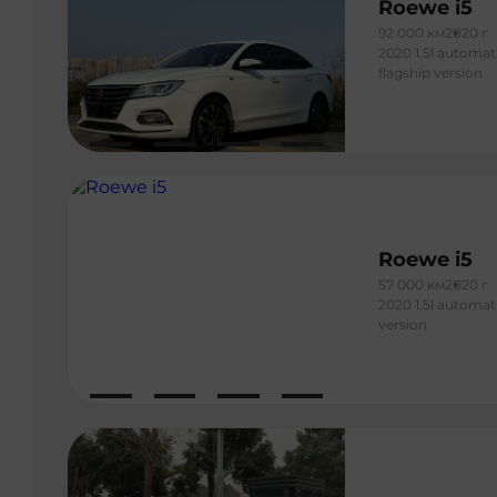
Roewe i5
92 000 км
2020 г
2020 1.5l automat
flagship version
Roewe i5
57 000 км
2020 г
2020 1.5l automat
version