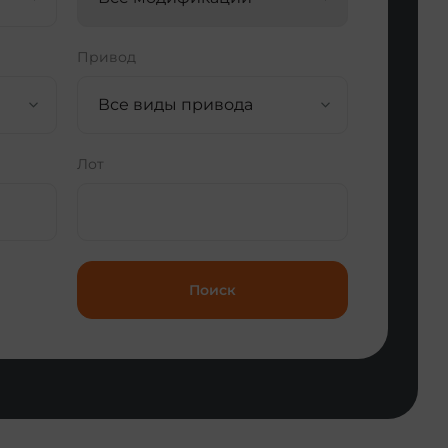
Привод
Все виды привода
Лот
Поиск