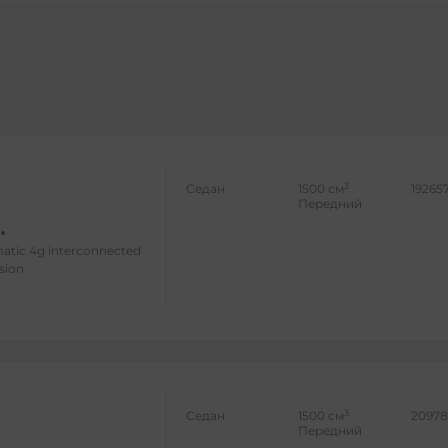
3
Седан
1500 см
19265
Передний
matic 4g interconnected
rsion
3
Седан
1500 см
2097
Передний