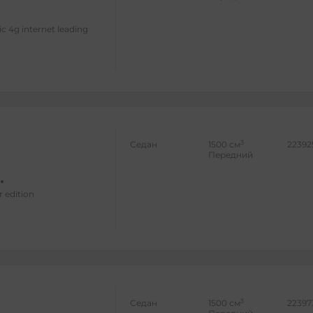
ic 4g internet leading
3
Седан
1500 см
22392
Передний
r edition
3
Седан
1500 см
22397