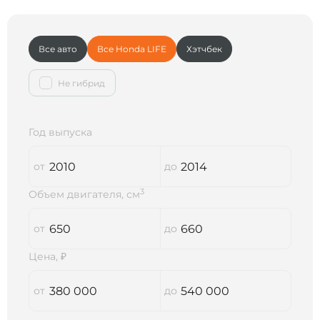
Все авто
Все Honda LIFE
Хэтчбек
Не гибрид
Год выпуска
3
Объем двигателя, см
Цена, ₽