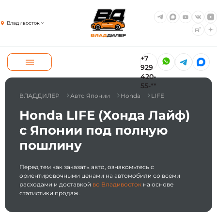
Владивосток
+7
929
420-
55-**
ВЛАДДИЛЕР
Авто Японии
Honda
LIFE
Honda LIFE (Хонда Лайф)
с Японии под полную
пошлину
Перед тем как заказать авто, ознакомьтесь с
ориентировочными ценами на автомобили со всеми
расходами и доставкой
во Владивосток
на основе
статистики продаж.